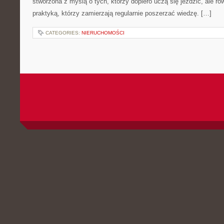
stworzona z myślą o tych, którzy dopiero uczą się jeździć, ale r
praktyką, którzy zamierzają regularnie poszerzać wiedzę. […]
CATEGORIES:
NIERUCHOMOŚCI