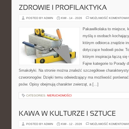
ZDROWIE I PROFILAKTYKA
POSTED BY ADMIN
KWI - 14 - 2026
MOŻLIWOŚĆ KOMENTOWA
Pakawilkolaka to miejsce, k
myślą o osobach kochający
którym odbiorca znajdzie in
dotyczące hodowli psów. To 
którym inspiracja łączą się 
Fajne kategorie to Porady d
Smakołyki. Na stronie można znaleźć szczegółowe charakterysty
czworonogów. Dzięki temu odwiedzający ma możliwość porównać
psów. Opisy obejmują charakter zwierząt, a […]
CATEGORIES:
NIERUCHOMOŚCI
KAWA W KULTURZE I SZTUCE
POSTED BY ADMIN
KWI - 12 - 2026
MOŻLIWOŚĆ KOMENTOWA