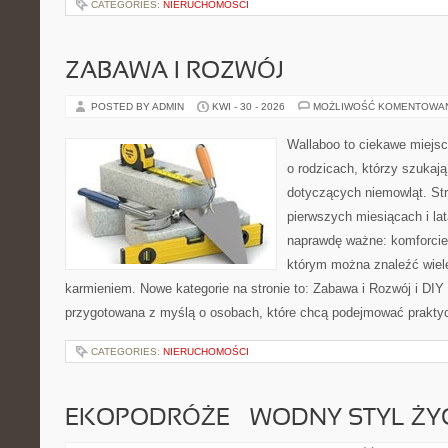
CATEGORIES:
NIERUCHOMOŚCI
ZABAWA I ROZWÓJ
POSTED BY ADMIN
KWI - 30 - 2026
MOŻLIWOŚĆ KOMENTOWA
Wallaboo to ciekawe miejsc
o rodzicach, którzy szukaj
dotyczących niemowląt. Str
pierwszych miesiącach i lat
naprawdę ważne: komforcie
którym można znaleźć wiel
karmieniem. Nowe kategorie na stronie to: Zabawa i Rozwój i DIY
przygotowana z myślą o osobach, które chcą podejmować prakty
CATEGORIES:
NIERUCHOMOŚCI
EKOPODRÓŻE – WODNY STYL ŻY