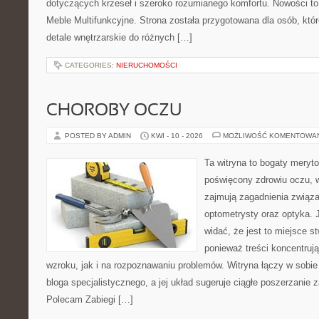
dotyczących krzeseł i szeroko rozumianego komfortu. Nowości to
Meble Multifunkcyjne. Strona została przygotowana dla osób, któr
detale wnętrzarskie do różnych […]
CATEGORIES:
NIERUCHOMOŚCI
CHOROBY OCZU
POSTED BY ADMIN
KWI - 10 - 2026
MOŻLIWOŚĆ KOMENTOWA
Ta witryna to bogaty meryt
poświęcony zdrowiu oczu, w
zajmują zagadnienia związan
optometrysty oraz optyka. 
widać, że jest to miejsce s
ponieważ treści koncentruj
wzroku, jak i na rozpoznawaniu problemów. Witryna łączy w sobie
bloga specjalistycznego, a jej układ sugeruje ciągłe poszerzanie
Polecam Zabiegi […]