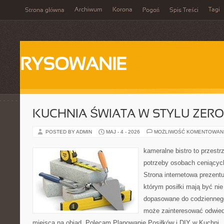
Archiwum
Korona
Tagi
Strona główna
Pogoń
Spis Treści
RYSOWANIE
KUCHNIA ŚWIATA W STYLU ZER
POSTED BY ADMIN
MAJ - 4 - 2026
MOŻLIWOŚĆ KOMENTOWAN
kameralne bistro to przestr
potrzeby osobach ceniącyc
Strona internetowa prezentu
którym posiłki mają być nie
dopasowane do codziennego 
może zainteresować odwie
miejsca na obiad. Polecam Planowanie Posiłków i DIY w Kuchni. 