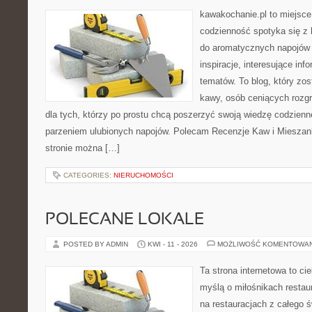
kawakochanie.pl to miejsce
codzienność spotyka się z h
do aromatycznych napojów 
inspiracje, interesujące inf
tematów. To blog, który zos
kawy, osób ceniących rozgr
dla tych, którzy po prostu chcą poszerzyć swoją wiedzę codzienn
parzeniem ulubionych napojów. Polecam Recenzje Kaw i Mieszank
stronie można […]
CATEGORIES:
NIERUCHOMOŚCI
POLECANE LOKALE
POSTED BY ADMIN
KWI - 11 - 2026
MOŻLIWOŚĆ KOMENTOWA
Ta strona internetowa to c
myślą o miłośnikach restaur
na restauracjach z całego 