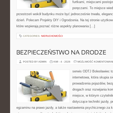
furtkami, miejscami postoj
poręczami. To miejsce wiedz
przestrzeń wokół budynku może być jednocześnie trwała, eleganc
dzień. Polecam Projekty DIY i Ogrodzenia. Na tej stronie użytkow
które wspierają poznać różne aspekty planowania […]
CATEGORIES:
NIERUCHOMOŚCI
BEZPIECZEŃSTWO NA DRODZE
POSTED BY ADMIN
KWI - 4 - 2026
MOŻLIWOŚĆ KOMENTOWAN
serwis ODTJ Bolesławiec t
internetowa, która skupia s
prowadzenia pojazdów, bez
drogach oraz rozwijania kom
miejsce, w którym czytelnik
dotyczące techniki jazdy, 
egzaminu na prawo jazdy, a także nastawienia psychicznego za ki