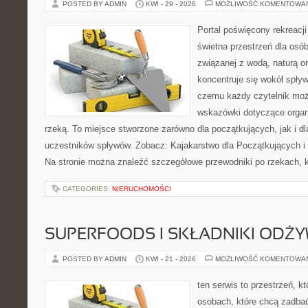
POSTED BY ADMIN
KWI - 29 - 2026
MOŻLIWOŚĆ KOMENTOWA
Portal poświęcony rekreacj
świetna przestrzeń dla osób,
związanej z wodą, naturą o
koncentruje się wokół spły
czemu każdy czytelnik moż
wskazówki dotyczące organ
rzeką. To miejsce stworzone zarówno dla początkujących, jak i 
uczestników spływów. Zobacz: Kajakarstwo dla Początkujących i
Na stronie można znaleźć szczegółowe przewodniki po rzekach, k
CATEGORIES:
NIERUCHOMOŚCI
SUPERFOODS I SKŁADNIKI ODŻ
POSTED BY ADMIN
KWI - 21 - 2026
MOŻLIWOŚĆ KOMENTOWA
ten serwis to przestrzeń, k
osobach, które chcą zadbać