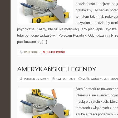
codzienność i spojrzeć na 
praktyczny. To serwis por
tematom takim jak redukcj
odżywianie, codzienny tren
psychiczna. Każdy, kto szuka motywacji, aby jeść lepiej, żyć lżej 
tutaj pomocne wskazówki. Polecam Poradniki Odchudzania i Przep
publikowane są […]
CATEGORIES:
NIERUCHOMOŚCI
AMERYKAŃSKIE LEGENDY
POSTED BY ADMIN
KWI - 20 - 2026
MOŻLIWOŚĆ KOMENTOWA
Auto Jarmark to nowoczesna
interesują się światem poj
myślą o czytelnikach, któr
tematach związanych z sam
szukają treści podanych w 