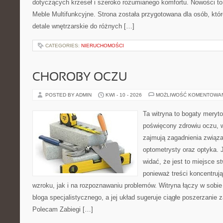
dotyczących krzeseł i szeroko rozumianego komfortu. Nowości to
Meble Multifunkcyjne. Strona została przygotowana dla osób, któr
detale wnętrzarskie do różnych […]
CATEGORIES:
NIERUCHOMOŚCI
CHOROBY OCZU
POSTED BY ADMIN
KWI - 10 - 2026
MOŻLIWOŚĆ KOMENTOWA
Ta witryna to bogaty meryt
poświęcony zdrowiu oczu, w
zajmują zagadnienia związan
optometrysty oraz optyka. 
widać, że jest to miejsce s
ponieważ treści koncentruj
wzroku, jak i na rozpoznawaniu problemów. Witryna łączy w sobie
bloga specjalistycznego, a jej układ sugeruje ciągłe poszerzanie
Polecam Zabiegi […]