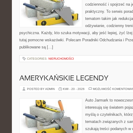
codzienność i spojrzeć na 
praktyczny. To serwis por
tematom takim jak redukcj
odżywianie, codzienny tren
psychiczna. Każdy, kto szuka motywacji, aby jeść lepiej, żyć lżej 
tutaj pomocne wskazówki. Polecam Poradniki Odchudzania i Przep
publikowane są […]
CATEGORIES:
NIERUCHOMOŚCI
AMERYKAŃSKIE LEGENDY
POSTED BY ADMIN
KWI - 20 - 2026
MOŻLIWOŚĆ KOMENTOWA
Auto Jarmark to nowoczesna
interesują się światem poj
myślą o czytelnikach, któr
tematach związanych z sam
szukają treści podanych w 