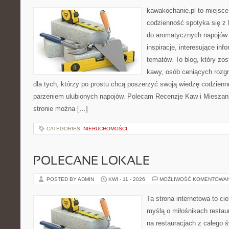
kawakochanie.pl to miejsce
codzienność spotyka się z h
do aromatycznych napojów 
inspiracje, interesujące inf
tematów. To blog, który zos
kawy, osób ceniących rozgr
dla tych, którzy po prostu chcą poszerzyć swoją wiedzę codzienn
parzeniem ulubionych napojów. Polecam Recenzje Kaw i Mieszank
stronie można […]
CATEGORIES:
NIERUCHOMOŚCI
POLECANE LOKALE
POSTED BY ADMIN
KWI - 11 - 2026
MOŻLIWOŚĆ KOMENTOWA
Ta strona internetowa to c
myślą o miłośnikach restaur
na restauracjach z całego 