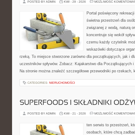
POSTED BY ADMIN
KWI - 29 - 2026
MOŻLIWOŚĆ KOMENTOWA
Portal poświęcony rekreacj
świetna przestrzeń dla osób,
związanej z wodą, naturą o
koncentruje się wokół spły
czemu każdy czytelnik moż
wskazówki dotyczące organ
rzeką. To miejsce stworzone zarówno dla początkujących, jak i 
uczestników spływów. Zobacz: Kajakarstwo dla Początkujących i
Na stronie można znaleźć szczegółowe przewodniki po rzekach, k
CATEGORIES:
NIERUCHOMOŚCI
SUPERFOODS I SKŁADNIKI ODŻ
POSTED BY ADMIN
KWI - 21 - 2026
MOŻLIWOŚĆ KOMENTOWA
ten serwis to przestrzeń, k
osobach, które chcą zadbać