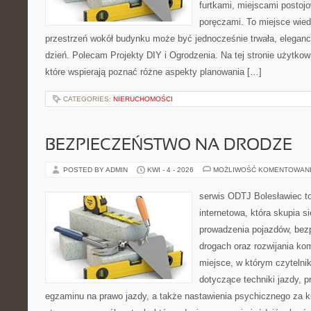
furtkami, miejscami postoj
poręczami. To miejsce wiedz
przestrzeń wokół budynku może być jednocześnie trwała, eleganc
dzień. Polecam Projekty DIY i Ogrodzenia. Na tej stronie użytkow
które wspierają poznać różne aspekty planowania […]
CATEGORIES:
NIERUCHOMOŚCI
BEZPIECZEŃSTWO NA DRODZE
POSTED BY ADMIN
KWI - 4 - 2026
MOŻLIWOŚĆ KOMENTOWAN
serwis ODTJ Bolesławiec t
internetowa, która skupia s
prowadzenia pojazdów, bez
drogach oraz rozwijania kom
miejsce, w którym czytelnik
dotyczące techniki jazdy, 
egzaminu na prawo jazdy, a także nastawienia psychicznego za ki