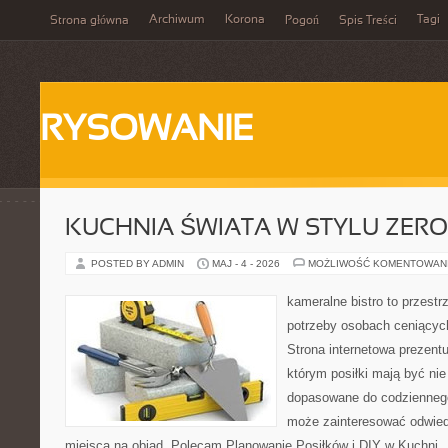
Archiwum
Korona
Tagi
Strona główna
Pogoń
Spis Treści
RYSOWANIE
KUCHNIA ŚWIATA W STYLU ZER
POSTED BY ADMIN
MAJ - 4 - 2026
MOŻLIWOŚĆ KOMENTOWAN
kameralne bistro to przestr
potrzeby osobach ceniącyc
Strona internetowa prezentu
którym posiłki mają być nie
dopasowane do codziennego 
może zainteresować odwie
miejsca na obiad. Polecam Planowanie Posiłków i DIY w Kuchni. 