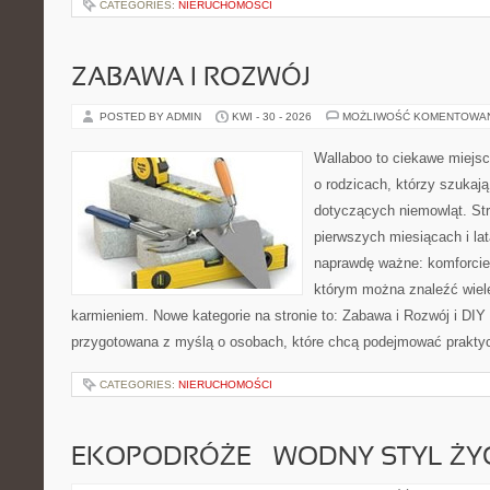
CATEGORIES:
NIERUCHOMOŚCI
ZABAWA I ROZWÓJ
POSTED BY ADMIN
KWI - 30 - 2026
MOŻLIWOŚĆ KOMENTOWA
Wallaboo to ciekawe miejsc
o rodzicach, którzy szukaj
dotyczących niemowląt. Str
pierwszych miesiącach i lat
naprawdę ważne: komforcie
którym można znaleźć wiel
karmieniem. Nowe kategorie na stronie to: Zabawa i Rozwój i DIY
przygotowana z myślą o osobach, które chcą podejmować prakty
CATEGORIES:
NIERUCHOMOŚCI
EKOPODRÓŻE – WODNY STYL ŻY