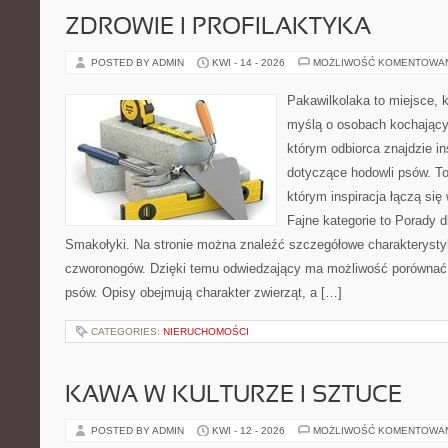
ZDROWIE I PROFILAKTYKA
POSTED BY ADMIN
KWI - 14 - 2026
MOŻLIWOŚĆ KOMENTOWA
Pakawilkolaka to miejsce, k
myślą o osobach kochający
którym odbiorca znajdzie in
dotyczące hodowli psów. To 
którym inspiracja łączą się 
Fajne kategorie to Porady d
Smakołyki. Na stronie można znaleźć szczegółowe charakterysty
czworonogów. Dzięki temu odwiedzający ma możliwość porównać
psów. Opisy obejmują charakter zwierząt, a […]
CATEGORIES:
NIERUCHOMOŚCI
KAWA W KULTURZE I SZTUCE
POSTED BY ADMIN
KWI - 12 - 2026
MOŻLIWOŚĆ KOMENTOWA