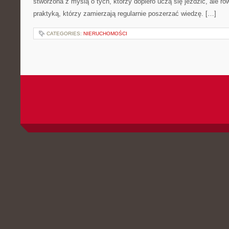
stworzona z myślą o tych, którzy dopiero uczą się jeździć, ale r
praktyką, którzy zamierzają regularnie poszerzać wiedzę. […]
CATEGORIES:
NIERUCHOMOŚCI