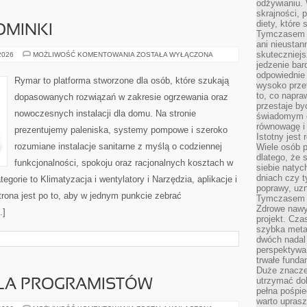
odżywianiu.
skrajności, 
diety, które
OMINKI
Tymczasem z
ani nieusta
skuteczniejs
OGRZEWANIE
 2026
MOŻLIWOŚĆ KOMENTOWANIA
ZOSTAŁA WYŁĄCZONA
I
jedzenie bar
KOMINKI
odpowiednie
Rymar to platforma stworzone dla osób, które szukają
wysoko prze
to, co napra
dopasowanych rozwiązań w zakresie ogrzewania oraz
przestaje b
nowoczesnych instalacji dla domu. Na stronie
świadomym e
równowagę i 
prezentujemy paleniska, systemy pompowe i szeroko
Istotny jest
rozumiane instalacje sanitarne z myślą o codziennej
Wiele osób p
dlatego, że 
funkcjonalności, spokoju oraz racjonalnych kosztach w
siebie natyc
dniach czy t
egorie to Klimatyzacja i wentylatory i Narzędzia, aplikacje i
poprawy, uzn
trona jest po to, aby w jednym punkcie zebrać
Tymczasem o
Zdrowe nawyk
…]
projekt. Cz
szybka metam
dwóch nadal 
perspektywa
trwałe fund
Duże znacze
utrzymać dob
DLA PROGRAMISTÓW
pełna pośpie
warto uprasz