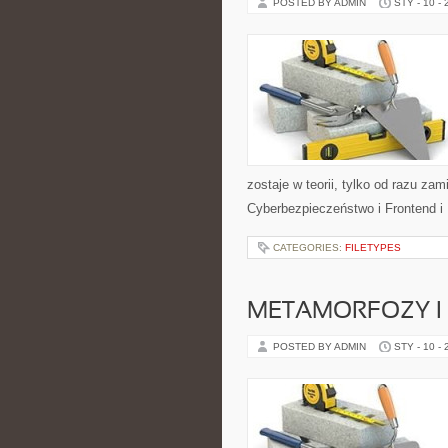
POSTED BY ADMIN
STY - 10 -
zostaje w teorii, tylko od razu z
Cyberbezpieczeństwo i Frontend i
CATEGORIES:
FILETYPES
METAMORFOZY I
POSTED BY ADMIN
STY - 10 -