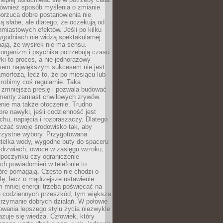
 również sposób myślenia o zmianie.
orzuca dobre postanowienia nie
są słabe, ale dlatego, że oczekują od
hmiastowych efektów. Jeśli po kilku
ygodniach nie widzą spektakularnej
ają, że wysiłek nie ma sensu.
rganizm i psychika potrzebują czasu.
i to proces, a nie jednorazowy
asem największym sukcesem nie jest
orfoza, lecz to, że po miesiącu lub
robimy coś regularnie. Taka
 zmniejsza presję i pozwala budować
amenty zamiast chwilowych zrywów.
nie ma także otoczenie. Trudno
re nawyki, jeśli codzienność jest
chu, napięcia i rozpraszaczy. Dlatego
czać swoje środowisko tak, aby
orzystne wybory. Przygotowana
utelka wody, wygodne buty do spaceru
 drzwiach, owoce w zasięgu wzroku,
dpoczynku czy ograniczenie
ch powiadomień w telefonie to
tóre pomagają. Często nie chodzi o
olę, lecz o mądrzejsze ustawienie
 mniej energii trzeba poświęcać na
 codziennych przeszkód, tym większa
trzymanie dobrych działań. W połowie
owania lepszego stylu życia niezwykle
uje się wiedza. Człowiek, który