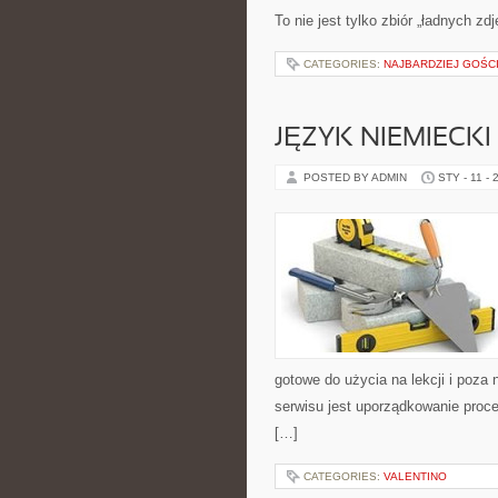
To nie jest tylko zbiór „ładnych zd
CATEGORIES:
NAJBARDZIEJ GOŚC
JĘZYK NIEMIECKI 
POSTED BY ADMIN
STY - 11 - 
gotowe do użycia na lekcji i poza
serwisu jest uporządkowanie proce
[…]
CATEGORIES:
VALENTINO