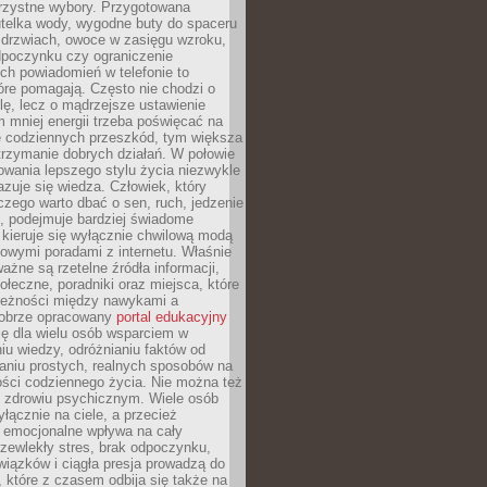
orzystne wybory. Przygotowana
utelka wody, wygodne buty do spaceru
 drzwiach, owoce w zasięgu wzroku,
dpoczynku czy ograniczenie
ch powiadomień w telefonie to
tóre pomagają. Często nie chodzi o
olę, lecz o mądrzejsze ustawienie
 mniej energii trzeba poświęcać na
 codziennych przeszkód, tym większa
trzymanie dobrych działań. W połowie
owania lepszego stylu życia niezwykle
uje się wiedza. Człowiek, który
czego warto dbać o sen, ruch, jedzenie
ę, podejmuje bardziej świadome
 kieruje się wyłącznie chwilową modą
owymi poradami z internetu. Właśnie
ważne są rzetelne źródła informacji,
łeczne, poradniki oraz miejsca, które
leżności między nawykami a
obrze opracowany
portal edukacyjny
ię dla wielu osób wsparciem w
u wiedzy, odróżnianiu faktów od
aniu prostych, realnych sposobów na
ości codziennego życia. Nie można też
 zdrowiu psychicznym. Wiele osób
yłącznie na ciele, a przecież
e emocjonalne wpływa na cały
zewlekły stres, brak odpoczynku,
iązków i ciągła presja prowadzą do
 które z czasem odbija się także na