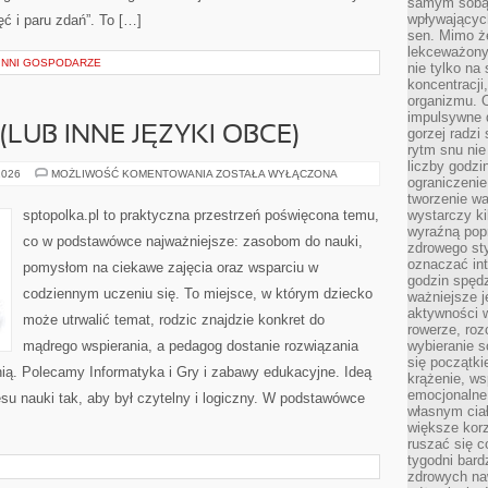
samym sobą.
wpływającyc
jęć i paru zdań”. To […]
sen. Mimo ż
lekceważony
INNI GOSPODARZE
nie tylko na
koncentracji
organizmu. 
impulsywne d
(LUB INNE JĘZYKI OBCE)
gorzej radzi
rytm snu nie
liczby godzi
JĘZYK
2026
MOŻLIWOŚĆ KOMENTOWANIA
ZOSTAŁA WYŁĄCZONA
ograniczeni
NIEMIECKI
(LUB
tworzenie w
INNE
sptopolka.pl to praktyczna przestrzeń poświęcona temu,
wystarczy k
JĘZYKI
wyraźną popr
OBCE)
co w podstawówce najważniejsze: zasobom do nauki,
zdrowego sty
oznaczać in
pomysłom na ciekawe zajęcia oraz wsparciu w
godzin spędz
codziennym uczeniu się. To miejsce, w którym dziecko
ważniejsze j
aktywności w
może utrwalić temat, rodzic znajdzie konkret do
rowerze, roz
mądrego wspierania, a pedagog dostanie rozwiązania
wybieranie 
się początki
 nią. Polecamy Informatyka i Gry i zabawy edukacyjne. Ideą
krążenie, ws
emocjonalne
su nauki tak, aby był czytelny i logiczny. W podstawówce
własnym cia
większe korz
ruszać się c
tygodni bard
zdrowych na