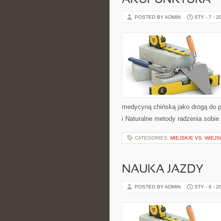
AKUPUNKTURA
POSTED BY ADMIN
STY - 7 - 2
medycyną chińską jako drogą do p
i Naturalne metody radzenia sobie 
CATEGORIES:
MIEJSKIE VS. WIEJ
NAUKA JAZDY
POSTED BY ADMIN
STY - 6 - 2