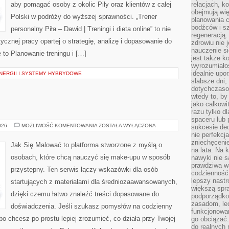
aby pomagać osoby z okolic Piły oraz klientów z całej
relacjach, k
obejmują wi
Polski w podróży do wyższej sprawności. „Trener
planowania c
bodźców i s
personalny Piła – Dawid | Treningi i dieta online” to nie
regeneracją
tycznej pracy opartej o strategię, analizę i dopasowanie do
zdrowiu nie j
nauczenie s
 to Planowanie treningu i […]
jest także 
wyrozumiałoś
idealnie up
ERGII I SYSTEMY HYBRYDOWE
słabsze dni,
dotychczasow
wtedy to, by
jako całkowi
razu tylko d
spaceru lub 
MAKIJAŻ
026
MOŻLIWOŚĆ KOMENTOWANIA
ZOSTAŁA WYŁĄCZONA
sukcesie dec
RETRO
nie perfekcj
zniechęceni
Jak Się Malować to platforma stworzone z myślą o
na lata. Na 
osobach, które chcą nauczyć się make-upu w sposób
nawyki nie 
prawdziwa wa
przystępny. Ten serwis łączy wskazówki dla osób
codzienność.
lepszy nastr
startujących z materiałami dla średniozaawansowanych,
większą spra
dzięki czemu łatwo znaleźć treści dopasowane do
podporządko
zasadom, lec
doświadczenia. Jeśli szukasz pomysłów na codzienny
funkcjonowan
lbo chcesz po prostu lepiej zrozumieć, co działa przy Twojej
go obciążać.
do realnych 