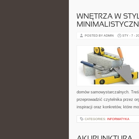
WNĘTRZA W STY
MINIMALISTYCZ
POSTED BY ADMIN
STY - 7 - 2
domów samowystarczalnych. Treśc
przeprowadzić czytelnika przez or
inspiracji oraz konkretów, które 
CATEGORIES:
INFORMATYKA