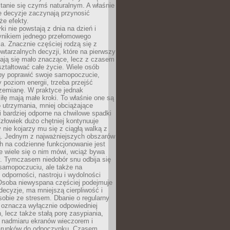
tanie się czymś naturalnym. A właśnie
e decyzje zaczynają przynosić
że efekty.
i nie powstają z dnia na dzień i
ynikiem jednego przełomowego
a. Znacznie częściej rodzą się z
wtarzalnych decyzji, które na pierwszy
dają się mało znaczące, lecz z czasem
ztałtować całe życie. Wiele osób
by poprawić swoje samopoczucie,
 poziom energii, trzeba przejść
rzemianę. W praktyce jednak
iłę mają małe kroki. To właśnie one są
o utrzymania, mniej obciążające
i bardziej odporne na chwilowe spadki
złowiek dużo chętniej kontynuuje
y nie kojarzy mu się z ciągłą walką z
 Jednym z najważniejszych obszarów
h na codzienne funkcjonowanie jest
e wiele się o nim mówi, wciąż bywa
. Tymczasem niedobór snu odbija się
 samopoczuciu, ale także na
, odporności, nastroju i wydolności
Osoba niewyspana częściej podejmuje
ecyzje, ma mniejszą cierpliwość i
 sobie ze stresem. Dbanie o regularny
 oznacza wyłącznie odpowiedniej
n, lecz także stałą porę zasypiania,
e nadmiaru ekranów wieczorem i
arunków do odpoczynku. Czasem