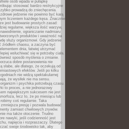
 Wiele osób wpada w pułapkę
próbując stosować bardzo restrykcyjne
 szybko prowadzą do zniechęcenia.
drowe jedzenie nie powinno być karą
nnym liczeniem każdego kęsa. Znacznie
ze jest budowanie prostych zasad:
dziej regularne, większa ilość warzyw,
 nawodnienie, ograniczanie nadmiaru
tworzonych produktów i uważność na
wdę służy organizmowi. Gdy jedzenie
yć źródłem chaosu, a zaczyna być
lementem dnia, łatwiej utrzymać
lepiej wsłuchiwać się w potrzeby ciała.
 również sposób myślenia o zmianie.
orzuca dobre postanowienia nie
są słabe, ale dlatego, że oczekują od
hmiastowych efektów. Jeśli po kilku
ygodniach nie widzą spektakularnej
ają, że wysiłek nie ma sensu.
rganizm i psychika potrzebują czasu.
i to proces, a nie jednorazowy
asem największym sukcesem nie jest
orfoza, lecz to, że po miesiącu lub
robimy coś regularnie. Taka
 zmniejsza presję i pozwala budować
amenty zamiast chwilowych zrywów.
nie ma także otoczenie. Trudno
re nawyki, jeśli codzienność jest
chu, napięcia i rozpraszaczy. Dlatego
czać swoje środowisko tak, aby