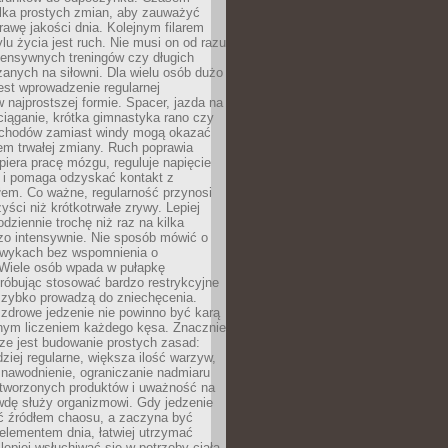
ilka prostych zmian, aby zauważyć
awę jakości dnia. Kolejnym filarem
lu życia jest ruch. Nie musi on od razu
tensywnych treningów czy długich
anych na siłowni. Dla wielu osób dużo
est wprowadzenie regularnej
 najprostszej formie. Spacer, jazda na
ciąganie, krótka gimnastyka rano czy
schodów zamiast windy mogą okazać
em trwałej zmiany. Ruch poprawia
piera pracę mózgu, reguluje napięcie
 i pomaga odzyskać kontakt z
łem. Co ważne, regularność przynosi
yści niż krótkotrwałe zrywy. Lepiej
odziennie trochę niż raz na kilka
zo intensywnie. Nie sposób mówić o
wykach bez wspomnienia o
 Wiele osób wpada w pułapkę
próbując stosować bardzo restrykcyjne
 szybko prowadzą do zniechęcenia.
drowe jedzenie nie powinno być karą
nnym liczeniem każdego kęsa. Znacznie
ze jest budowanie prostych zasad:
dziej regularne, większa ilość warzyw,
 nawodnienie, ograniczanie nadmiaru
tworzonych produktów i uważność na
wdę służy organizmowi. Gdy jedzenie
yć źródłem chaosu, a zaczyna być
lementem dnia, łatwiej utrzymać
lepiej wsłuchiwać się w potrzeby ciała.