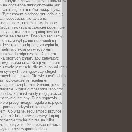
 Jednym z najważniejszych obszarów
h na codzienne funkcjonowanie jest
e wiele się o nim mówi, wciąż bywa
. Tymczasem niedobór snu odbija się
 samopoczuciu, ale także na
, odporności, nastroju i wydolności
Osoba niewyspana częściej podejmuje
ecyzje, ma mniejszą cierpliwość i
 sobie ze stresem. Dbanie o regularny
 oznacza wyłącznie odpowiedniej
n, lecz także stałą porę zasypiania,
e nadmiaru ekranów wieczorem i
arunków do odpoczynku. Czasem
ilka prostych zmian, aby zauważyć
awę jakości dnia. Kolejnym filarem
lu życia jest ruch. Nie musi on od razu
tensywnych treningów czy długich
anych na siłowni. Dla wielu osób dużo
est wprowadzenie regularnej
 najprostszej formie. Spacer, jazda na
ciąganie, krótka gimnastyka rano czy
schodów zamiast windy mogą okazać
em trwałej zmiany. Ruch poprawia
piera pracę mózgu, reguluje napięcie
 i pomaga odzyskać kontakt z
łem. Co ważne, regularność przynosi
yści niż krótkotrwałe zrywy. Lepiej
odziennie trochę niż raz na kilka
zo intensywnie. Nie sposób mówić o
wykach bez wspomnienia o