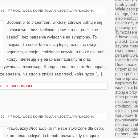
Istotny jest
Wiele osób p
AKUPUNKTURA
026
MOŻLIWOŚĆ KOMENTOWANIA
ZOSTAŁA WYŁĄCZONA
dlatego, że 
siebie natyc
Bodbam.pl to przestrzeń, w której zdrowie traktuje się
dniach czy t
poprawy, uzn
całościowo – bez dzielenia człowieka na „oddzielne
Tymczasem o
Zdrowe nawyk
części”, bez patrzenia wyłącznie na symptomy. To
projekt. Cz
miejsce dla osób, które chcą lepiej rozumieć swoje
szybka metam
dwóch nadal 
organizm, emocje i codzienne nawyki, a także dla tych,
perspektywa
którzy interesują się terapiami naturalnymi oraz
trwałe fund
Duże znacze
rzywracania równowagi. Kategorie na stronie to Homeopatia
utrzymać dob
pełna pośpie
ze stresem. Na stronie znajdziesz treści, które łączą […]
warto uprasz
wspierało k
SKIE NIERUCHOMOŚCI
wcześniej b
stojące przy
stała pora o
niepotrzebny
drobiazgi, k
silniejszą w
warunków. Im
NAUKA
026
MOŻLIWOŚĆ KOMENTOWANIA
ZOSTAŁA WYŁĄCZONA
pokonywanie
JAZDY
szansa na u
PrawoJazdyWroclaw.pl to miejsce stworzone dla osób,
drogi do bud
pomocna okaz
które chcą podejść do tematu prawa jazdy rozsądnie i