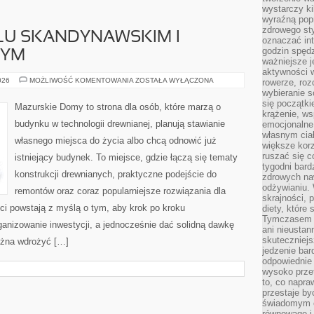
wystarczy k
wyraźną popr
zdrowego sty
LU SKANDYNAWSKIM I
oznaczać in
godzin spędz
NYM
ważniejsze j
aktywności w
WNĘTRZA
026
MOŻLIWOŚĆ KOMENTOWANIA
ZOSTAŁA WYŁĄCZONA
rowerze, roz
W
wybieranie 
STYLU
się początki
SKANDYNAWSKIM
Mazurskie Domy to strona dla osób, które marzą o
I
krążenie, ws
MINIMALISTYCZNYM
budynku w technologii drewnianej, planują stawianie
emocjonalne
własnym cia
własnego miejsca do życia albo chcą odnowić już
większe korz
ruszać się c
istniejący budynek. To miejsce, gdzie łączą się tematy
tygodni bard
konstrukcji drewnianych, praktyczne podejście do
zdrowych na
odżywianiu.
remontów oraz coraz popularniejsze rozwiązania dla
skrajności, 
i powstają z myślą o tym, aby krok po kroku
diety, które
Tymczasem z
ganizowanie inwestycji, a jednocześnie dać solidną dawkę
ani nieusta
skuteczniejs
można wdrożyć […]
jedzenie bar
odpowiednie
wysoko prze
to, co napra
przestaje b
świadomym e
równowagę i 