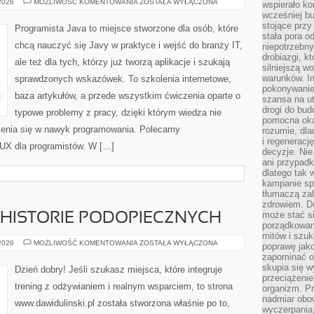
DATA
 2026
MOŻLIWOŚĆ KOMENTOWANIA
ZOSTAŁA WYŁĄCZONA
wspierało k
SCIENCE
wcześniej b
DLA
PROGRAMISTÓW
stojące przy
Programista Java to miejsce stworzone dla osób, które
stała pora o
chcą nauczyć się Javy w praktyce i wejść do branży IT,
niepotrzebny
drobiazgi, k
ale też dla tych, którzy już tworzą aplikacje i szukają
silniejszą w
warunków. Im
sprawdzonych wskazówek. To szkolenia internetowe,
pokonywanie
baza artykułów, a przede wszystkim ćwiczenia oparte o
szansa na u
drogi do bud
typowe problemy z pracy, dzięki którym wiedza nie
pomocna okaz
amienia się w nawyk programowania. Polecamy
rozumie, dla
i regeneracj
 UX dla programistów. W […]
decyzje. Nie
ani przypadk
dlatego tak 
kampanie spo
tłumaczą za
zdrowiem. D
może stać s
 HISTORIE PODOPIECZNYCH
porządkowani
mitów i szuk
METAMORFOZY
 2026
MOŻLIWOŚĆ KOMENTOWANIA
ZOSTAŁA WYŁĄCZONA
poprawę jak
I
zapominać o
HISTORIE
PODOPIECZNYCH
skupia się w
Dzień dobry! Jeśli szukasz miejsca, które integruje
przeciążeni
trening z odżywianiem i realnym wsparciem, to strona
organizm. Pr
nadmiar obow
www.dawidulinski.pl została stworzona właśnie po to,
wyczerpania,