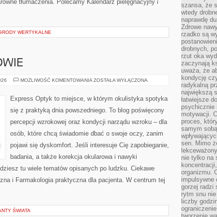
klarowne tłumaczenia. Polecamy Kalendarz pielęgnacyjny i
szansa, że s
wtedy drobn
naprawdę du
Zdrowe nawyk
OGRODY WERTYKALNE
rzadko są w
postanowieni
drobnych, po
rzut oka wy
OWIE
zaczynają ks
uważa, że a
kondycję czy
EKOLOGIA
026
MOŻLIWOŚĆ KOMENTOWANIA
ZOSTAŁA WYŁĄCZONA
radykalną p
I
ZDROWIE
największą s
Express Optyk to miejsce, w którym okulistyka spotyka
łatwiejsze d
psychicznie 
się z praktyką dnia powszedniego. To blog poświęcony
motywacji. C
proces, któr
percepcji wzrokowej oraz kondycji narządu wzroku – dla
samym sobą.
osób, które chcą świadomie dbać o swoje oczy, zanim
wpływającyc
sen. Mimo ż
pojawi się dyskomfort. Jeśli interesuje Cię zapobieganie,
lekceważony
badania, a także korekcja okularowa i nawyki
nie tylko na
koncentracji
jdziesz tu wiele tematów opisanych po ludzku. Ciekawe
organizmu. 
impulsywne d
czna i Farmakologia praktyczna dla pacjenta. W centrum tej
gorzej radzi
rytm snu nie
liczby godzi
ograniczeni
ANTY ŚWIATA
tworzenie w