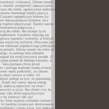
oncentracji i motywacji. Zdrowe nawyki
ęc również umiejętność odpuszczania,
zasu dla siebie, ograniczania nadmiaru
zukania równowagi między pracą a
. Czasami największym krokiem ku
est intensywniejsze działanie, lecz
ię mądrze odpoczywać. Bardzo ważna
konsekwencja połączona z
cią dla siebie. Nie istnieje życie
orządkowane. Każdemu zdarzają się
 gorsze tygodnie i momenty, w których
a rutyna się rozluźnia. Kluczowe jest
 nie traktować pojedynczego potknięcia
tej porażki. Zdrowy nawyk nie znika od
latego, że jednego dnia zabrakło
pojawił się mniej korzystny posiłek. O
yduje powrót do dobrego kierunku, a
a. Taka postawa chroni przed
em i pomaga budować trwałą zmianę
koniec warto podkreślić, że zdrowe
są celem samym w sobie. Ich
rtość polega na tym, że poprawiają
 Dzięki nim mamy więcej energii,
ój, większą odporność na stres i
wczość w życiu. Nie chodzi o to, by
wać cały dzień rygorystycznym
z by stworzyć taki styl
ia, który wspiera człowieka zamiast
 Im bardziej zmiana jest dostosowana
możliwości i rytmu życia, tym większa