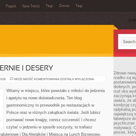
Tagi
Zimno
Tagi
Pogoń
Spis Treści
SUB
ERNIE I DESERY
Zdrowe nawyk
rzadko są w
KAWIARNIE,
2026
MOŻLIWOŚĆ KOMENTOWANIA
ZOSTAŁA WYŁĄCZONA
postanowieni
CUKIERNIE
I
drobnych, po
DESERY
Witamy w miejscu, które powstało z miłości do jedzenia
rzut oka wy
zaczynają ks
i apetytu na nowe doświadczenia. Ten blog
uważa, że a
kondycję czy
gastronomiczny to przewodnik po restauracjach w
radykalną p
Polsce oraz w różnych zakątkach świata. Jeśli lubisz
największą s
łatwiejsze d
poznawać nowe knajpy, cenisz szczerość i chcesz
psychicznie 
czytać o jedzeniu w sposób soczysty, to trafiasz
motywacji. C
proces, któr
ezglutenowe i Dla Alergików i Miejsca na Lunch Biznesowy.