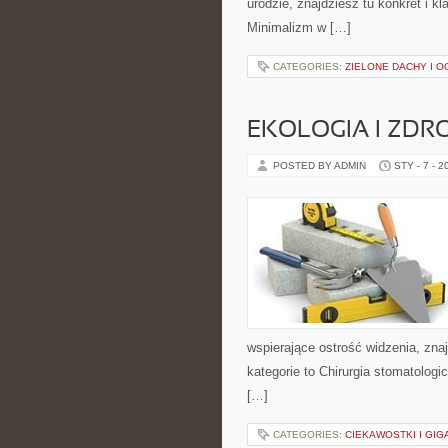
urodzie, znajdziesz tu konkret i 
Minimalizm w […]
CATEGORIES:
ZIELONE DACHY I 
EKOLOGIA I ZDR
POSTED BY ADMIN
STY - 7 - 2
wspierające ostrość widzenia, zna
kategorie to Chirurgia stomatologi
[…]
CATEGORIES:
CIEKAWOSTKI I GIG