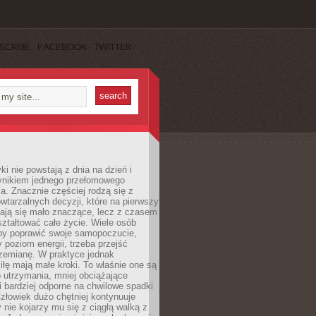
SCRIBE
FACEBOOK
TWITTER
i nie powstają z dnia na dzień i
ynikiem jednego przełomowego
a. Znacznie częściej rodzą się z
wtarzalnych decyzji, które na pierwszy
dają się mało znaczące, lecz z czasem
ztałtować całe życie. Wiele osób
by poprawić swoje samopoczucie,
 poziom energii, trzeba przejść
rzemianę. W praktyce jednak
iłę mają małe kroki. To właśnie one są
o utrzymania, mniej obciążające
i bardziej odporne na chwilowe spadki
złowiek dużo chętniej kontynuuje
y nie kojarzy mu się z ciągłą walką z