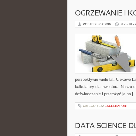
OGRZEWANIE I K
POSTED BY ADMIN
STY - 10 -
perspektywie wielu lat. Ciekawe kat
kalkulatory dla inwestora. Nasza s
doświadczenie i przełożyć je na [
CATEGORIES:
EXCELRAPORT
DATA SCIENCE 