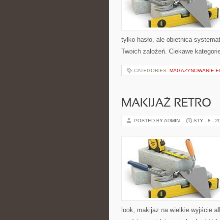
tylko hasło, ale obietnica systema
Twoich założeń. Ciekawe kategorie
CATEGORIES:
MAGAZYNOWANIE EN
MAKIJAŻ RETRO
POSTED BY ADMIN
STY - 8 - 2
look, makijaż na wielkie wyjście a