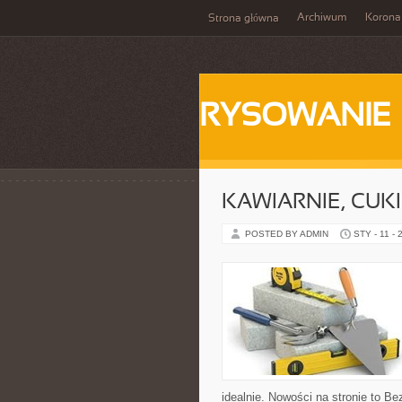
Archiwum
Korona
Strona główna
RYSOWANIE
KAWIARNIE, CUKI
POSTED BY ADMIN
STY - 11 - 
idealnie. Nowości na stronie to B