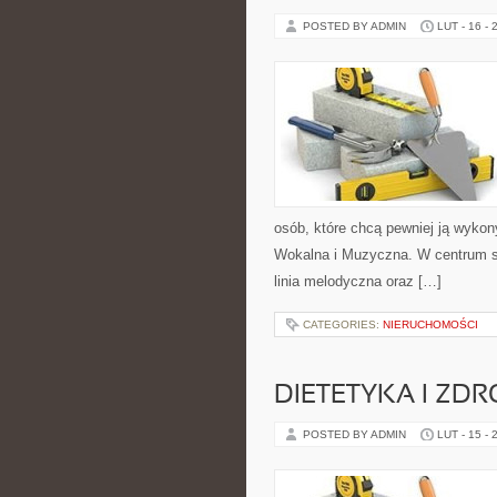
POSTED BY ADMIN
LUT - 16 - 
osób, które chcą pewniej ją wykon
Wokalna i Muzyczna. W centrum s
linia melodyczna oraz […]
CATEGORIES:
NIERUCHOMOŚCI
DIETETYKA I ZD
POSTED BY ADMIN
LUT - 15 - 