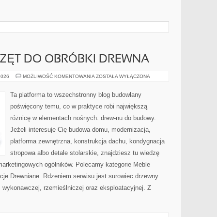
RZĘT DO OBRÓBKI DREWNA
NARZĘDZIA
2026
MOŻLIWOŚĆ KOMENTOWANIA
ZOSTAŁA WYŁĄCZONA
I
SPRZĘT
DO
Ta platforma to wszechstronny blog budowlany
OBRÓBKI
DREWNA
poświęcony temu, co w praktyce robi największą
różnicę w elementach nośnych: drew-nu do budowy.
Jeżeli interesuje Cię budowa domu, modernizacja,
platforma zewnętrzna, konstrukcja dachu, kondygnacja
stropowa albo detale stolarskie, znajdziesz tu wiedzę
marketingowych ogólników. Polecamy kategorie Meble
cje Drewniane. Rdzeniem serwisu jest surowiec drzewny
: wykonawczej, rzemieślniczej oraz eksploatacyjnej. Z