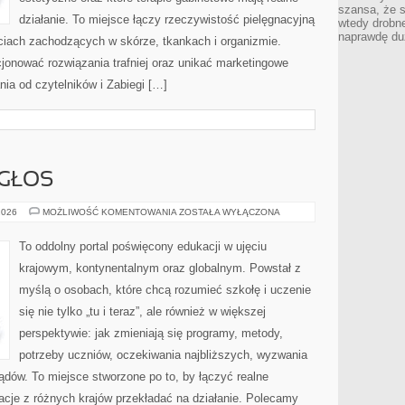
szansa, że s
działanie. To miejsce łączy rzeczywistość pielęgnacyjną
wtedy drobn
naprawdę du
ściach zachodzących w skórze, tkankach i organizmie.
jonować rozwiązania trafniej oraz unikać marketingowe
nia od czytelników i Zabiegi […]
 GŁOS
UCZNIOWIE
2026
MOŻLIWOŚĆ KOMENTOWANIA
ZOSTAŁA WYŁĄCZONA
I
ICH
GŁOS
To oddolny portal poświęcony edukacji w ujęciu
krajowym, kontynentalnym oraz globalnym. Powstał z
myślą o osobach, które chcą rozumieć szkołę i uczenie
się nie tylko „tu i teraz”, ale również w większej
perspektywie: jak zmieniają się programy, metody,
potrzeby uczniów, oczekiwania najbliższych, wyzwania
ządów. To miejsce stworzone po to, by łączyć realne
racje z różnych krajów przekładać na działanie. Polecamy