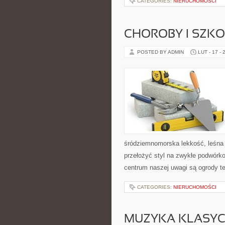
CATEGORIES:
NIERUCHOMOŚCI
CHOROBY I SZKO
POSTED BY ADMIN
LUT - 17 - 
śródziemnomorska lekkość, leśna 
przełożyć styl na zwykłe podwórk
centrum naszej uwagi są ogrody te
CATEGORIES:
NIERUCHOMOŚCI
MUZYKA KLASY