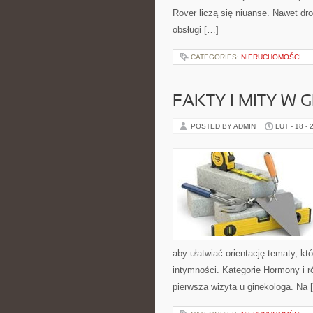
Rover liczą się niuanse. Nawet dr
obsługi […]
CATEGORIES:
NIERUCHOMOŚCI
FAKTY I MITY W 
POSTED BY ADMIN
LUT - 18 - 
aby ułatwiać orientację tematy, k
intymności. Kategorie Hormony i r
pierwsza wizyta u ginekologa. Na 