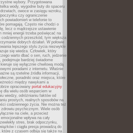
orzystne wybory. Przygotowana
utelka wody, wygodne buty do spaceru
 drzwiach, owoce w zasięgu wzroku,
dpoczynku czy ograniczenie
ch powiadomień w telefonie to
tóre pomagają. Często nie chodzi o
olę, lecz o mądrzejsze ustawienie
 mniej energii trzeba poświęcać na
 codziennych przeszkód, tym większa
trzymanie dobrych działań. W połowie
owania lepszego stylu życia niezwykle
uje się wiedza. Człowiek, który
czego warto dbać o sen, ruch, jedzenie
ę, podejmuje bardziej świadome
 kieruje się wyłącznie chwilową modą
owymi poradami z internetu. Właśnie
ważne są rzetelne źródła informacji,
łeczne, poradniki oraz miejsca, które
leżności między nawykami a
obrze opracowany
portal edukacyjny
ię dla wielu osób wsparciem w
u wiedzy, odróżnianiu faktów od
aniu prostych, realnych sposobów na
ości codziennego życia. Nie można też
 zdrowiu psychicznym. Wiele osób
yłącznie na ciele, a przecież
e emocjonalne wpływa na cały
zewlekły stres, brak odpoczynku,
iązków i ciągła presja prowadzą do
 które z czasem odbija się także na