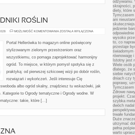
odżywianiu.
skrajności, 
diety, które
Tymczasem z
ani nieusta
DNIKI ROŚLIN
skuteczniejs
jedzenie bar
CHOROBY
2026
MOŻLIWOŚĆ KOMENTOWANIA
ZOSTAŁA WYŁĄCZONA
odpowiednie
I
wysoko prze
SZKODNIKI
ROŚLIN
to, co napra
Portal Hellerówka to magazyn online poświęcony
przestaje b
stylizowanym zielonym przestrzeniom oraz
świadomym e
równowagę i 
wszystkiemu, co pomaga zaprojektować harmonijny
Istotny jest
ogród. To miejsce, w którym pomysł spotyka się z
Wiele osób p
dlatego, że 
praktyką: od pierwszej szkicowej wizji po dobór roślin,
siebie natyc
dniach czy t
rozwiązań i wykończeń. Jeśli interesuje Cię
poprawy, uzn
swoboda albo ogród skalny, znajdziesz tu wskazówki, jak
Tymczasem o
Zdrowe nawyk
o. Kategorie to Ogrody tematyczne i Ogrody wodne. W
projekt. Cz
matyczne: takie, które […]
szybka metam
dwóch nadal 
perspektywa
trwałe fund
Duże znacze
utrzymać dob
pełna pośpie
CZNA
warto uprasz