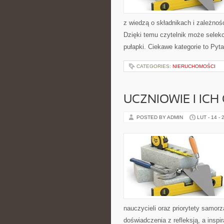
z wiedzą o składnikach i zależno
Dzięki temu czytelnik może selekc
pułapki. Ciekawe kategorie to Pyta
CATEGORIES:
NIERUCHOMOŚCI
UCZNIOWIE I ICH
POSTED BY ADMIN
LUT - 14 - 
nauczycieli oraz priorytety samor
doświadczenia z refleksją, a inspi