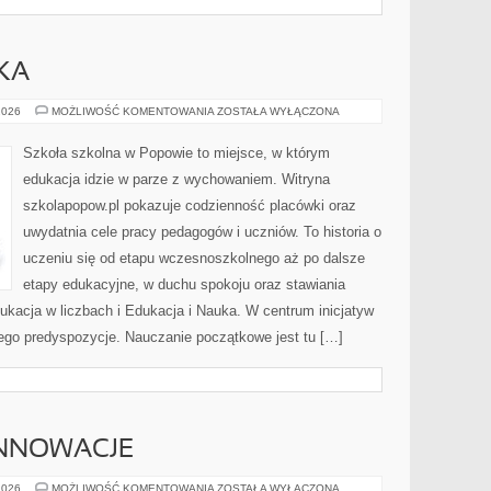
KA
EDUKACJA
2026
MOŻLIWOŚĆ KOMENTOWANIA
ZOSTAŁA WYŁĄCZONA
I
NAUKA
Szkoła szkolna w Popowie to miejsce, w którym
edukacja idzie w parze z wychowaniem. Witryna
szkolapopow.pl pokazuje codzienność placówki oraz
uwydatnia cele pracy pedagogów i uczniów. To historia o
uczeniu się od etapu wczesnoszkolnego aż po dalsze
etapy edukacyjne, w duchu spokoju oraz stawiania
dukacja w liczbach i Edukacja i Nauka. W centrum inicjatyw
jego predyspozycje. Nauczanie początkowe jest tu […]
INNOWACJE
TECHNOLOGIE
2026
MOŻLIWOŚĆ KOMENTOWANIA
ZOSTAŁA WYŁĄCZONA