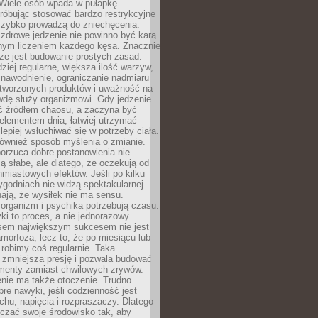
 Wiele osób wpada w pułapkę
próbując stosować bardzo restrykcyjne
 szybko prowadzą do zniechęcenia.
drowe jedzenie nie powinno być karą
nnym liczeniem każdego kęsa. Znacznie
ze jest budowanie prostych zasad:
dziej regularne, większa ilość warzyw,
 nawodnienie, ograniczanie nadmiaru
tworzonych produktów i uważność na
wdę służy organizmowi. Gdy jedzenie
yć źródłem chaosu, a zaczyna być
lementem dnia, łatwiej utrzymać
lepiej wsłuchiwać się w potrzeby ciała.
 również sposób myślenia o zmianie.
orzuca dobre postanowienia nie
są słabe, ale dlatego, że oczekują od
hmiastowych efektów. Jeśli po kilku
ygodniach nie widzą spektakularnej
ają, że wysiłek nie ma sensu.
rganizm i psychika potrzebują czasu.
i to proces, a nie jednorazowy
asem największym sukcesem nie jest
orfoza, lecz to, że po miesiącu lub
robimy coś regularnie. Taka
 zmniejsza presję i pozwala budować
amenty zamiast chwilowych zrywów.
nie ma także otoczenie. Trudno
re nawyki, jeśli codzienność jest
chu, napięcia i rozpraszaczy. Dlatego
czać swoje środowisko tak, aby