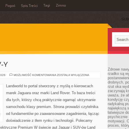
Tagi
Zimno
Pogoń
Spis Treści
SUB
-Y
Zdrowe nawyk
rzadko są w
LUKSUSOWE
2026
MOŻLIWOŚĆ KOMENTOWANIA
ZOSTAŁA WYŁĄCZONA
postanowieni
SUV-
Y
drobnych, po
Landworld to portal stworzony z myślą o kierowcach
rzut oka wy
zaczynają ks
marek Jaguara oraz marki Land Rover. To baza treści
uważa, że a
kondycję czy
dla tych, którzy chcą praktycznie ogarnąć utrzymanie
radykalną p
samochodu klasy premium. Strona prowadzi czytelnika
największą s
łatwiejsze d
od fundamentów po zaawansowane zagadnienia, łącząc
psychicznie 
doświadczenie z tłem rynku i technologii. Polecamy
motywacji. C
proces, któr
ektryczne Premium W świecie aut Jaguar i SUV-ów Land