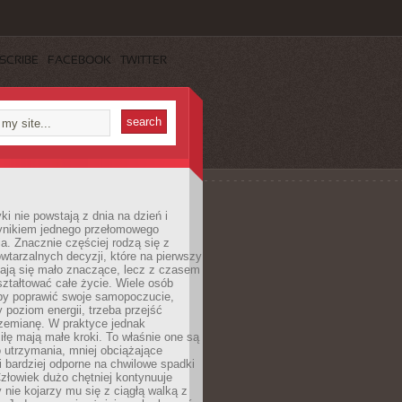
SCRIBE
FACEBOOK
TWITTER
i nie powstają z dnia na dzień i
ynikiem jednego przełomowego
a. Znacznie częściej rodzą się z
wtarzalnych decyzji, które na pierwszy
dają się mało znaczące, lecz z czasem
ztałtować całe życie. Wiele osób
by poprawić swoje samopoczucie,
 poziom energii, trzeba przejść
rzemianę. W praktyce jednak
iłę mają małe kroki. To właśnie one są
o utrzymania, mniej obciążające
i bardziej odporne na chwilowe spadki
złowiek dużo chętniej kontynuuje
y nie kojarzy mu się z ciągłą walką z