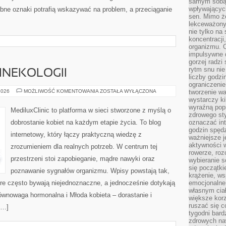
samym sobą.
wpływającyc
obne oznaki potrafią wskazywać na problem, a przeciąganie
sen. Mimo ż
lekceważony
nie tylko na
koncentracji
organizmu. 
impulsywne d
gorzej radzi
rytm snu nie
GINEKOLOGII
liczby godzi
ograniczeni
FAKTY
2026
MOŻLIWOŚĆ KOMENTOWANIA
ZOSTAŁA WYŁĄCZONA
tworzenie w
I
wystarczy k
MITY
wyraźną popr
W
MediluxClinic to platforma w sieci stworzone z myślą o
GINEKOLOGII
zdrowego sty
dobrostanie kobiet na każdym etapie życia. To blog
oznaczać in
godzin spędz
internetowy, który łączy praktyczną wiedzę z
ważniejsze j
aktywności w
zrozumieniem dla realnych potrzeb. W centrum tej
rowerze, roz
przestrzeni stoi zapobieganie, mądre nawyki oraz
wybieranie 
się początki
poznawanie sygnałów organizmu. Wpisy powstają tak,
krążenie, ws
tóre często bywają niejednoznaczne, a jednocześnie dotykają
emocjonalne
własnym cia
ównowaga hormonalna i Młoda kobieta – dorastanie i
większe korz
ruszać się c
[…]
tygodni bard
zdrowych na