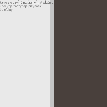
tanie się czymś naturalnym. A właśnie
e decyzje zaczynają przynosić
że efekty.