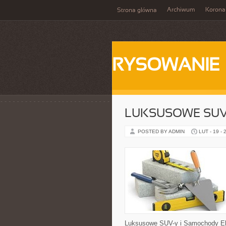
Archiwum
Korona
Strona główna
RYSOWANIE
LUKSUSOWE SUV
POSTED BY ADMIN
LUT - 19 - 
Luksusowe SUV-y i Samochody El