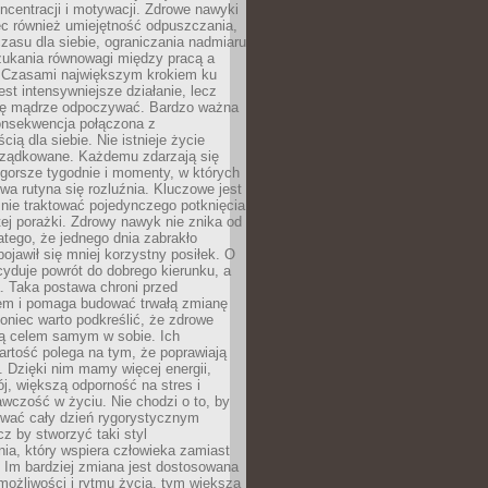
oncentracji i motywacji. Zdrowe nawyki
ęc również umiejętność odpuszczania,
zasu dla siebie, ograniczania nadmiaru
zukania równowagi między pracą a
. Czasami największym krokiem ku
est intensywniejsze działanie, lecz
ię mądrze odpoczywać. Bardzo ważna
konsekwencja połączona z
cią dla siebie. Nie istnieje życie
orządkowane. Każdemu zdarzają się
 gorsze tygodnie i momenty, w których
a rutyna się rozluźnia. Kluczowe jest
 nie traktować pojedynczego potknięcia
tej porażki. Zdrowy nawyk nie znika od
latego, że jednego dnia zabrakło
pojawił się mniej korzystny posiłek. O
yduje powrót do dobrego kierunku, a
a. Taka postawa chroni przed
em i pomaga budować trwałą zmianę
koniec warto podkreślić, że zdrowe
są celem samym w sobie. Ich
rtość polega na tym, że poprawiają
 Dzięki nim mamy więcej energii,
ój, większą odporność na stres i
wczość w życiu. Nie chodzi o to, by
wać cały dzień rygorystycznym
z by stworzyć taki styl
ia, który wspiera człowieka zamiast
 Im bardziej zmiana jest dostosowana
możliwości i rytmu życia, tym większa