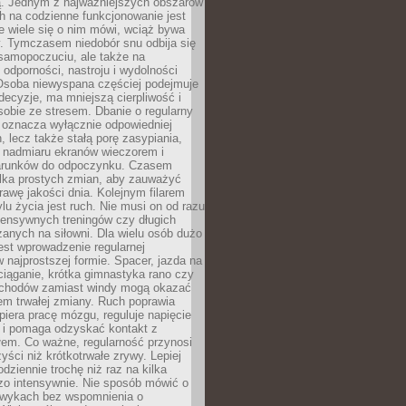
 Jednym z najważniejszych obszarów
h na codzienne funkcjonowanie jest
e wiele się o nim mówi, wciąż bywa
. Tymczasem niedobór snu odbija się
 samopoczuciu, ale także na
, odporności, nastroju i wydolności
Osoba niewyspana częściej podejmuje
ecyzje, ma mniejszą cierpliwość i
 sobie ze stresem. Dbanie o regularny
 oznacza wyłącznie odpowiedniej
n, lecz także stałą porę zasypiania,
e nadmiaru ekranów wieczorem i
arunków do odpoczynku. Czasem
ilka prostych zmian, aby zauważyć
awę jakości dnia. Kolejnym filarem
lu życia jest ruch. Nie musi on od razu
tensywnych treningów czy długich
anych na siłowni. Dla wielu osób dużo
est wprowadzenie regularnej
 najprostszej formie. Spacer, jazda na
ciąganie, krótka gimnastyka rano czy
schodów zamiast windy mogą okazać
em trwałej zmiany. Ruch poprawia
piera pracę mózgu, reguluje napięcie
 i pomaga odzyskać kontakt z
łem. Co ważne, regularność przynosi
yści niż krótkotrwałe zrywy. Lepiej
odziennie trochę niż raz na kilka
zo intensywnie. Nie sposób mówić o
wykach bez wspomnienia o