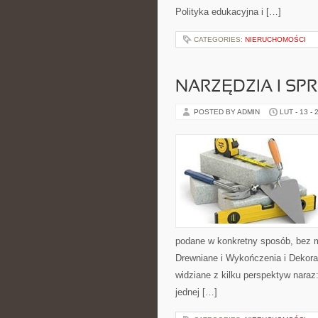
Polityka edukacyjna i […]
CATEGORIES:
NIERUCHOMOŚCI
NARZĘDZIA I SP
POSTED BY ADMIN
LUT - 13 - 
podane w konkretny sposób, bez 
Drewniane i Wykończenia i Dekora
widziane z kilku perspektyw naraz
jednej […]