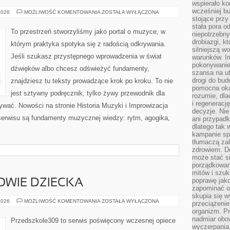
wspierało k
wcześniej b
MUZYKA
2026
MOŻLIWOŚĆ KOMENTOWANIA
ZOSTAŁA WYŁĄCZONA
KLASYCZNA
stojące przy
stała pora o
To przestrzeń stworzyliśmy jako portal o muzyce, w
niepotrzebny
drobiazgi, k
którym praktyka spotyka się z radością odkrywania.
silniejszą w
Jeśli szukasz przystępnego wprowadzenia w świat
warunków. Im
pokonywanie
dźwięków albo chcesz odświeżyć fundamenty,
szansa na u
drogi do bud
znajdziesz tu teksty prowadzące krok po kroku. To nie
pomocna okaz
jest sztywny podręcznik, tylko żywy przewodnik dla
rozumie, dla
i regeneracj
ywać. Nowości na stronie Historia Muzyki i Improwizacja
decyzje. Nie
erwisu są fundamenty muzycznej wiedzy: rytm, agogika,
ani przypadk
dlatego tak 
kampanie spo
tłumaczą za
zdrowiem. D
może stać s
porządkowani
mitów i szuk
poprawę jak
ROWIE DZIECKA
zapominać o
skupia się w
DIETETYKA
2026
MOŻLIWOŚĆ KOMENTOWANIA
ZOSTAŁA WYŁĄCZONA
przeciążeni
I
organizm. Pr
ZDROWIE
DZIECKA
nadmiar obow
Przedszkole309 to serwis poświęcony wczesnej opiece
wyczerpania,