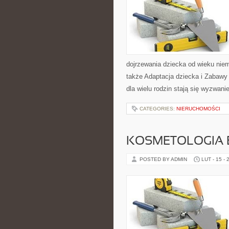
dojrzewania dziecka od wieku nie
także Adaptacja dziecka i Zabawy 
dla wielu rodzin stają się wyzwan
CATEGORIES:
NIERUCHOMOŚCI
KOSMETOLOGIA 
POSTED BY ADMIN
LUT - 15 - 