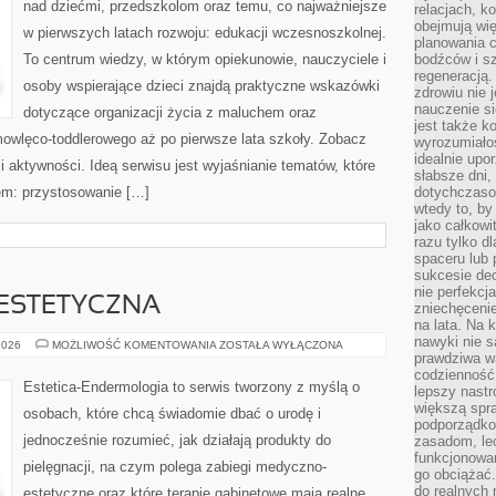
nad dziećmi, przedszkolom oraz temu, co najważniejsze
relacjach, k
obejmują wi
w pierwszych latach rozwoju: edukacji wczesnoszkolnej.
planowania c
To centrum wiedzy, w którym opiekunowie, nauczyciele i
bodźców i s
regeneracją
osoby wspierające dzieci znajdą praktyczne wskazówki
zdrowiu nie j
nauczenie s
dotyczące organizacji życia z maluchem oraz
jest także 
mowlęco-toddlerowego aż po pierwsze lata szkoły. Zobacz
wyrozumiałoś
idealnie up
i aktywności. Ideą serwisu jest wyjaśnianie tematów, które
słabsze dni,
iem: przystosowanie […]
dotychczasow
wtedy to, by
jako całkowi
razu tylko d
spaceru lub 
sukcesie dec
nie perfekcj
ESTETYCZNA
zniechęceni
na lata. Na 
nawyki nie 
KOSMETOLOGIA
2026
MOŻLIWOŚĆ KOMENTOWANIA
ZOSTAŁA WYŁĄCZONA
ESTETYCZNA
prawdziwa wa
codzienność.
Estetica-Endermologia to serwis tworzony z myślą o
lepszy nastr
większą spra
osobach, które chcą świadomie dbać o urodę i
podporządko
jednocześnie rozumieć, jak działają produkty do
zasadom, lec
funkcjonowan
pielęgnacji, na czym polega zabiegi medyczno-
go obciążać.
do realnych 
estetyczne oraz które terapie gabinetowe mają realne