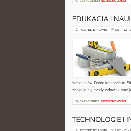
CATEGORIES:
NIERUCHOMOŚCI
EDUKACJA I NAU
POSTED BY ADMIN
LUT - 12 - 
sobie celów. Dobre kategorie to E
znajduje się młody człowiek oraz 
CATEGORIES:
NIERUCHOMOŚCI
TECHNOLOGIE I 
POSTED BY ADMIN
LUT - 12 - 