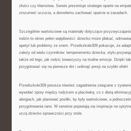
złości czy kłamstwa. Serwis prezentuje strategie oparte na empat
zrozumieć uczucia, a dorosłemu zachować oparcie w zasadach.
Szczególnie wartościowe są materiały dotyczące przyzwyczajania
rodzin to okres pełen wątpliwości: dziecko może płakać, odmawia
apetyt lub problemy ze snem. Przedszkole309 pokazuje, że adapt
zależy od wielu czynników: temperamentu dziecka, stylu przywiąz
także od tego, jak rodzic towarzyszy na trudne emocje. Dzięki tak
przygotować się na pierwsze dni i uniknąć presji na szybki efekt.
Przedszkole309 porusza również zagadnienia związane z żywieniem
wywołać spory między rodzicem a placówką: co z dietą eliminacy
alergiach, jak planować posiłki, by były wartościowe, a jednocześ
przygotowania rano. W serwisie pojawiają się inspiracje na sprytne
uczą dziecko sprawczości przy stole.