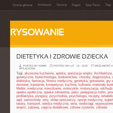
Archiwum
Korona
Tagi
Strona główna
Pogoń
Spis Treści
RYSOWANIE
DIETETYKA I ZDROWIE DZIECKA
POSTED BY ADMIN
POSTED ON LUT - 15 - 2026
MOŻLIWOŚĆ 
WYŁĄCZONA
Tagi:
akcesoria kuchenne
,
apteka
,
aranżacja wnętrz
,
Architektura
genetyczne
,
biotechnologia
,
budownictwo
,
choroby
,
diagnostyka
,
elektryka
,
farmacja
,
fitness medyczny
,
genetyka
,
gotowanie
,
gry 
domowe
,
kawiarnie
,
korepetycje
,
kuchnia
,
kulinaria
,
materiały bud
Meble
,
medycyna
,
mieszkanie
,
motocykle
,
motoryzacja
,
odchudz
opieka społeczna
,
opieka zdrowotna
,
patio
,
pielęgnacja roślin
,
pro
profilaktyka
,
przepisy
,
przychodnia
,
psychologia
,
recepty
,
rehabili
agd
,
samochody
,
sery
,
sklep spożywczy
,
sprzęt medyczny
,
super
tarasy
,
transport
,
wiedza medyczna
,
wina
,
wodociągi
,
wyposażeni
wnętrz
,
zabawa
,
zajęcia dodatkowe
,
zdrowe żywienie
,
zdrowie