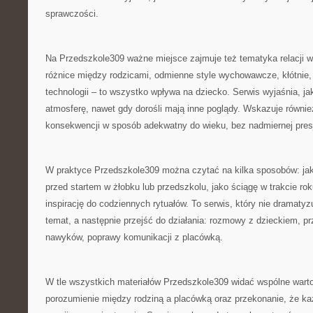
sprawczości.
Na Przedszkole309 ważne miejsce zajmuje też tematyka relacji w
różnice między rodzicami, odmienne style wychowawcze, kłótnie, 
technologii – to wszystko wpływa na dziecko. Serwis wyjaśnia, j
atmosferę, nawet gdy dorośli mają inne poglądy. Wskazuje również
konsekwencji w sposób adekwatny do wieku, bez nadmiernej presj
W praktyce Przedszkole309 można czytać na kilka sposobów: ja
przed startem w żłobku lub przedszkolu, jako ściągę w trakcie rok
inspirację do codziennych rytuałów. To serwis, który nie dramaty
temat, a następnie przejść do działania: rozmowy z dzieckiem, p
nawyków, poprawy komunikacji z placówką.
W tle wszystkich materiałów Przedszkole309 widać wspólne warto
porozumienie między rodziną a placówką oraz przekonanie, że ka