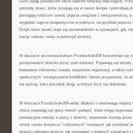
Dużo uwagi poświęcono także wątkom edukacji włączającej. Prze
potrzeby dzieci, które rozwijają się w swoim tempie i potrzebują
pomagają rodzicom oswoić pojęcia związane z inkluzywnością, a 
wyglądać zajęcia terapeutyczne w praktyce, na przykład poprzez
Dzięki temu serwis staje się przewodnikiem w sytuacjach, gdy rod
tracąc nadziei i wiary w potencjał dziecka.
W obszarze wczesnoszkolnym Przedszkole309 koncentruje się na
przeprowadzić dziecko przez start edukacji. Pojawiają się tematy 
budowanie ciekawości świata, wspieranie organizacji, a także roz
społecznych: rozwiązywania konfliktów. Serwis przypomina, że e
nie wyścig, tylko początek drogi, w którym liczy się dobrostan.
W treściach Przedszkole309 widać dbałość o równowagę między te
strony pojawiają się opisy metod i podejść, które mogą inspirować
innowacyjne metody w pracy z dziećmi, wspieranie rozwoju przez 
strony serwis dostarcza “codziennych” rozwiązań: jak przetrwać 
dziecko odmawia wyjścia, jak rozmawiać o trudnych sytuacjach i