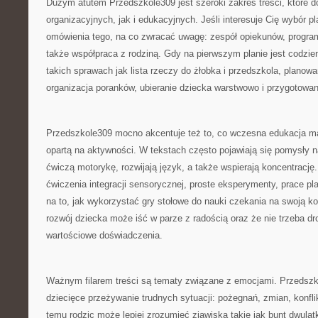
Dużym atutem Przedszkole309 jest szeroki zakres treści, które 
organizacyjnych, jak i edukacyjnych. Jeśli interesuje Cię wybór p
omówienia tego, na co zwracać uwagę: zespół opiekunów, program
także współpraca z rodziną. Gdy na pierwszym planie jest codzi
takich sprawach jak lista rzeczy do żłobka i przedszkola, planowa
organizacja poranków, ubieranie dziecka warstwowo i przygotowa
Przedszkole309 mocno akcentuje też to, co wczesna edukacja ma
opartą na aktywności. W tekstach często pojawiają się pomysły 
ćwiczą motorykę, rozwijają język, a także wspierają koncentrację.
ćwiczenia integracji sensorycznej, proste eksperymenty, prace p
na to, jak wykorzystać gry stołowe do nauki czekania na swoją ko
rozwój dziecka może iść w parze z radością oraz że nie trzeba d
wartościowe doświadczenia.
Ważnym filarem treści są tematy związane z emocjami. Przedszko
dziecięce przeżywanie trudnych sytuacji: pożegnań, zmian, konfl
temu rodzic może lepiej zrozumieć zjawiska takie jak bunt dwula