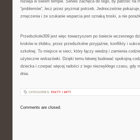
rozwija w swoim tempie. Serwis zachęca do tego, by patrzeć na 
“problemów”, lecz przez pryzmat potrzeb. Jednocześnie pokazuje
zmęczenia i że szukanie wsparcia jest oznaką troski, a nie porażk
Przedszkole309 jest więc towarzyszem po świecie wczesnego dzi
kroków w żłobku, przez przedszkolne przyjaźnie, konflikty i sukce
szkolnej. To miejsce w sieci, który łączy wiedzę i zamienia codz
użyteczne wskazówki. Dzięki temu łatwiej budować spokojną cod
dziecka i czerpać więcej radości z tego niezwykłego czasu, gdy 
dnia.
CATEGORIES:
FAKTY I MITY
Comments are closed.