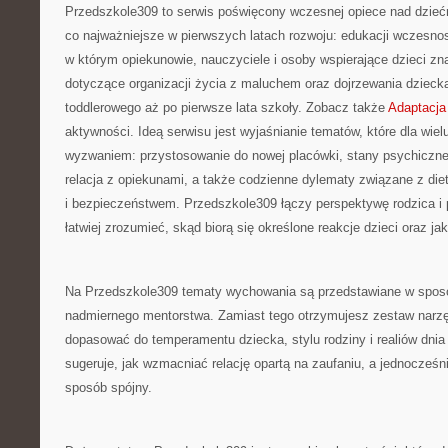
Przedszkole309 to serwis poświęcony wczesnej opiece nad dzieć
co najważniejsze w pierwszych latach rozwoju: edukacji wczesnos
w którym opiekunowie, nauczyciele i osoby wspierające dzieci z
dotyczące organizacji życia z maluchem oraz dojrzewania dzieck
toddlerowego aż po pierwsze lata szkoły. Zobacz także
Adaptacja
aktywności. Ideą serwisu jest wyjaśnianie tematów, które dla wielu
wyzwaniem: przystosowanie do nowej placówki, stany psychiczne
relacja z opiekunami, a także codzienne dylematy związane z die
i bezpieczeństwem. Przedszkole309 łączy perspektywę rodzica i
łatwiej zrozumieć, skąd biorą się określone reakcje dzieci oraz j
Na Przedszkole309 tematy wychowania są przedstawiane w sposó
nadmiernego mentorstwa. Zamiast tego otrzymujesz zestaw narzę
dopasować do temperamentu dziecka, stylu rodziny i realiów dnia
sugeruje, jak wzmacniać relację opartą na zaufaniu, a jednocześ
sposób spójny.