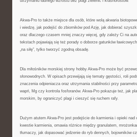
utrzymaniu ładnego wzrostu bez plagi zielenic i krasnorostów.
Akwa-Pro to także miejsce dla osób, które wolą akwaria biotopow
i wiedzę, jak podejść do zbiorników pod Azję, jak dobierać szyszk
oraz dlaczego czasem mniej znaczy więcej, gdy zależy Ci na aut
tekstach pojawiają się też porady o doborze gatunków ławicowych 
„na siłę”, tylko tworzyć zgodną obsadę.
Dla miłośników morskiej strony hobby Akwa-Pro może być przewo
słonowodnych. W opisach przewijają się tematy gęstości, roli pod
znaczenia odpieniacza oraz utrzymania stabilności przy parametra
wapń, Mg czy kontrola fosforanów. Akwa-Pro pokazuje też, jak p
morskim, by ograniczyć plagi i cieszyć się ruchem rafy.
Dużym atutem Akwa-Pro jest podejście do karmienia i opieki nad
kwestie karmienia, omawia różnice między granulatem, mrożon
tłumaczy, jak dopasować jedzenie do ryb dennych, bojowników 