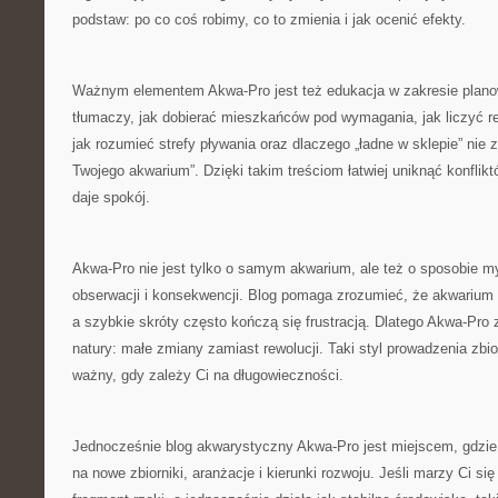
podstaw: po co coś robimy, co to zmienia i jak ocenić efekty.
Ważnym elementem Akwa-Pro jest też edukacja w zakresie plano
tłumaczy, jak dobierać mieszkańców pod wymagania, jak liczyć re
jak rozumieć strefy pływania oraz dlaczego „ładne w sklepie” nie
Twojego akwarium”. Dzięki takim treściom łatwiej uniknąć konflikt
daje spokój.
Akwa-Pro nie jest tylko o samym akwarium, ale też o sposobie myś
obserwacji i konsekwencji. Blog pomaga zrozumieć, że akwarium t
a szybkie skróty często kończą się frustracją. Dlatego Akwa-Pro
natury: małe zmiany zamiast rewolucji. Taki styl prowadzenia zbio
ważny, gdy zależy Ci na długowieczności.
Jednocześnie blog akwarystyczny Akwa-Pro jest miejscem, gdzie
na nowe zbiorniki, aranżacje i kierunki rozwoju. Jeśli marzy Ci si