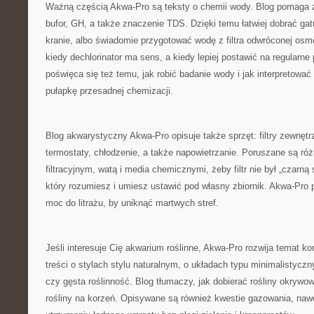
Ważną częścią Akwa-Pro są teksty o chemii wody. Blog pomaga
bufor, GH, a także znaczenie TDS. Dzięki temu łatwiej dobrać ga
kranie, albo świadomie przygotować wodę z filtra odwróconej os
kiedy dechlorinator ma sens, a kiedy lepiej postawić na regularn
poświęca się też temu, jak robić badanie wody i jak interpretować
pułapkę przesadnej chemizacji.
Blog akwarystyczny Akwa-Pro opisuje także sprzęt: filtry zewnętr
termostaty, chłodzenie, a także napowietrzanie. Poruszane są ró
filtracyjnym, watą i media chemicznymi, żeby filtr nie był „czarną
który rozumiesz i umiesz ustawić pod własny zbiornik. Akwa-Pro 
moc do litrażu, by uniknąć martwych stref.
Jeśli interesuje Cię akwarium roślinne, Akwa-Pro rozwija temat ko
treści o stylach stylu naturalnym, o układach typu minimalistycz
czy gęsta roślinność. Blog tłumaczy, jak dobierać rośliny okrywow
rośliny na korzeń. Opisywane są również kwestie gazowania, nawoże