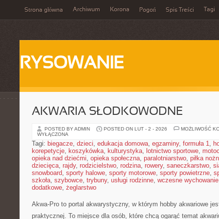
Archiwum
Korona
Tagi
Strona główna
Pogoń
Spis Treści
RYSOWANIE
AKWARIA SŁODKOWODNE
POSTED BY ADMIN
POSTED ON LUT - 2 - 2026
MOŻLIWOŚĆ K
WYŁĄCZONA
Tagi:
biegacze
,
dzieci
,
edukacja domowa
,
egzaminy
,
formuła 1
,
h
korepetycje
,
koszykówka
,
kulturystyka
,
lotnictwo sportowe
,
motoc
opieka nad dziećmi
,
opieka społeczna
,
paralotniarstwo
,
piłka noż
dziecięca
,
rajdy
,
rodzicielstwo
,
rodzina
,
rowery
,
saneczkarstwo
,
s
snowboard
,
sporty halowe
,
sporty motorowe
,
sporty powietrzne
,
s
szkoła
,
szybowce
,
trybuny
,
usługi rodzinne
,
wczesne wychowanie
dodatkowe
,
żeglarstwo
Akwa-Pro to portal akwarystyczny, w którym hobby akwariowe jes
praktycznej. To miejsce dla osób, które chcą ogarąć temat akwa