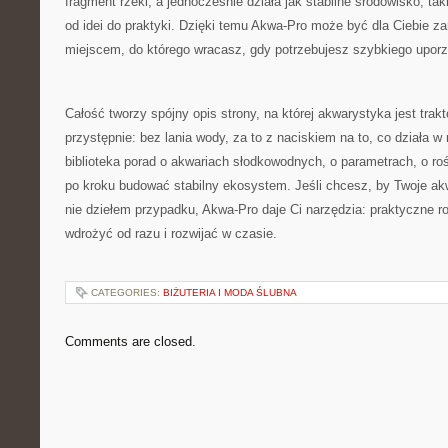
fragment rzeki, a jednocześnie działa jak stabilne środowisko, tak
od idei do praktyki. Dzięki temu Akwa-Pro może być dla Ciebie za
miejscem, do którego wracasz, gdy potrzebujesz szybkiego upor
Całość tworzy spójny opis strony, na której akwarystyka jest trak
przystępnie: bez lania wody, za to z naciskiem na to, co działa w
biblioteka porad o akwariach słodkowodnych, o parametrach, o roś
po kroku budować stabilny ekosystem. Jeśli chcesz, by Twoje ak
nie dziełem przypadku, Akwa-Pro daje Ci narzędzia: praktyczne r
wdrożyć od razu i rozwijać w czasie.
CATEGORIES:
BIŻUTERIA I MODA ŚLUBNA
Comments are closed.