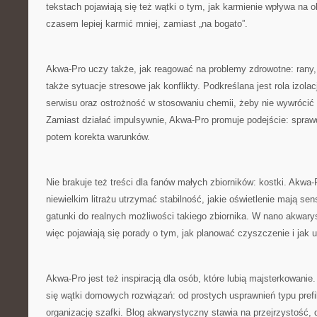
tekstach pojawiają się też wątki o tym, jak karmienie wpływa na obc
czasem lepiej karmić mniej, zamiast „na bogato”.
Akwa-Pro uczy także, jak reagować na problemy zdrowotne: rany, o
także sytuacje stresowe jak konflikty. Podkreślana jest rola izola
serwisu oraz ostrożność w stosowaniu chemii, żeby nie wywrócić b
Zamiast działać impulsywnie, Akwa-Pro promuje podejście: spraw
potem korekta warunków.
Nie brakuje też treści dla fanów małych zbiorników: kostki. Akwa-
niewielkim litrażu utrzymać stabilność, jakie oświetlenie mają sen
gatunki do realnych możliwości takiego zbiornika. W nano akwarys
więc pojawiają się porady o tym, jak planować czyszczenie i jak
Akwa-Pro jest też inspiracją dla osób, które lubią majsterkowani
się wątki domowych rozwiązań: od prostych usprawnień typu prefi
organizację szafki. Blog akwarystyczny stawia na przejrzystość, 