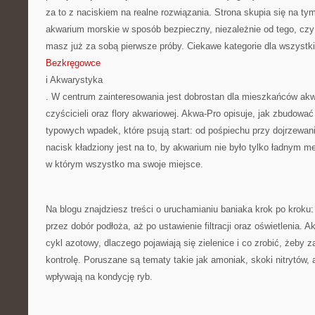
za to z naciskiem na realne rozwiązania. Strona skupia się na t
akwarium morskie w sposób bezpieczny, niezależnie od tego, czy 
masz już za sobą pierwsze próby. Ciekawe kategorie dla wszystk
Bezkręgowce
i Akwarystyka
. W centrum zainteresowania jest dobrostan dla mieszkańców akw
czyścicieli oraz flory akwariowej. Akwa-Pro opisuje, jak zbudować s
typowych wpadek, które psują start: od pośpiechu przy dojrzewan
nacisk kładziony jest na to, by akwarium nie było tylko ładnym 
w którym wszystko ma swoje miejsce.
Na blogu znajdziesz treści o uruchamianiu baniaka krok po kroku: o
przez dobór podłoża, aż po ustawienie filtracji oraz oświetlenia. A
cykl azotowy, dlaczego pojawiają się zielenice i co zrobić, żeby z
kontrolę. Poruszane są tematy takie jak amoniak, skoki nitrytów, a
wpływają na kondycję ryb.