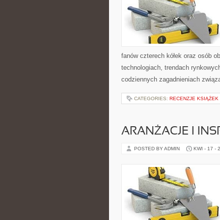
fanów czterech kółek oraz osób o
technologiach, trendach rynkowych
codziennych zagadnieniach związ
CATEGORIES:
RECENZJE KSIĄŻEK
ARANŻACJE I INS
POSTED BY ADMIN
KWI - 17 - 