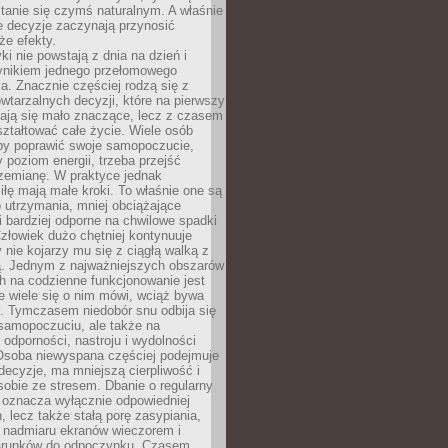
tanie się czymś naturalnym. A właśnie
e decyzje zaczynają przynosić
że efekty.
i nie powstają z dnia na dzień i
ynikiem jednego przełomowego
a. Znacznie częściej rodzą się z
wtarzalnych decyzji, które na pierwszy
dają się mało znaczące, lecz z czasem
ztałtować całe życie. Wiele osób
by poprawić swoje samopoczucie,
 poziom energii, trzeba przejść
rzemianę. W praktyce jednak
iłę mają małe kroki. To właśnie one są
o utrzymania, mniej obciążające
i bardziej odporne na chwilowe spadki
złowiek dużo chętniej kontynuuje
y nie kojarzy mu się z ciągłą walką z
 Jednym z najważniejszych obszarów
h na codzienne funkcjonowanie jest
e wiele się o nim mówi, wciąż bywa
. Tymczasem niedobór snu odbija się
 samopoczuciu, ale także na
, odporności, nastroju i wydolności
Osoba niewyspana częściej podejmuje
ecyzje, ma mniejszą cierpliwość i
 sobie ze stresem. Dbanie o regularny
 oznacza wyłącznie odpowiedniej
n, lecz także stałą porę zasypiania,
e nadmiaru ekranów wieczorem i
arunków do odpoczynku. Czasem