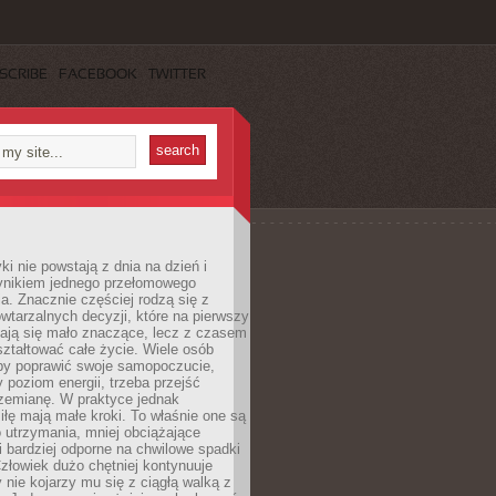
SCRIBE
FACEBOOK
TWITTER
i nie powstają z dnia na dzień i
ynikiem jednego przełomowego
a. Znacznie częściej rodzą się z
wtarzalnych decyzji, które na pierwszy
dają się mało znaczące, lecz z czasem
ztałtować całe życie. Wiele osób
by poprawić swoje samopoczucie,
 poziom energii, trzeba przejść
rzemianę. W praktyce jednak
iłę mają małe kroki. To właśnie one są
o utrzymania, mniej obciążające
i bardziej odporne na chwilowe spadki
złowiek dużo chętniej kontynuuje
y nie kojarzy mu się z ciągłą walką z