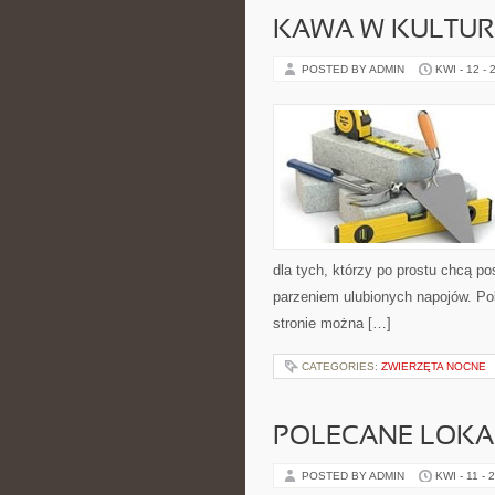
KAWA W KULTURZ
POSTED BY ADMIN
KWI - 12 - 
dla tych, którzy po prostu chcą p
parzeniem ulubionych napojów. Po
stronie można […]
CATEGORIES:
ZWIERZĘTA NOCNE
POLECANE LOKA
POSTED BY ADMIN
KWI - 11 - 