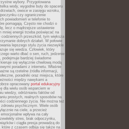
orzystne wybory. Przygotowana
utelka wody, wygodne buty do spaceru
 drzwiach, owoce w zasięgu wzroku,
dpoczynku czy ograniczenie
ch powiadomień w telefonie to
tóre pomagają. Często nie chodzi o
olę, lecz o mądrzejsze ustawienie
 mniej energii trzeba poświęcać na
 codziennych przeszkód, tym większa
trzymanie dobrych działań. W połowie
owania lepszego stylu życia niezwykle
uje się wiedza. Człowiek, który
czego warto dbać o sen, ruch, jedzenie
ę, podejmuje bardziej świadome
 kieruje się wyłącznie chwilową modą
owymi poradami z internetu. Właśnie
ważne są rzetelne źródła informacji,
łeczne, poradniki oraz miejsca, które
leżności między nawykami a
obrze opracowany
portal edukacyjny
ię dla wielu osób wsparciem w
u wiedzy, odróżnianiu faktów od
aniu prostych, realnych sposobów na
ości codziennego życia. Nie można też
 zdrowiu psychicznym. Wiele osób
yłącznie na ciele, a przecież
e emocjonalne wpływa na cały
zewlekły stres, brak odpoczynku,
iązków i ciągła presja prowadzą do
 które z czasem odbija się także na