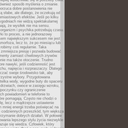
 również sposób myślenia o zmianie.
orzuca dobre postanowienia nie
są słabe, ale dlatego, że oczekują od
hmiastowych efektów. Jeśli po kilku
ygodniach nie widzą spektakularnej
ają, że wysiłek nie ma sensu.
rganizm i psychika potrzebują czasu.
i to proces, a nie jednorazowy
asem największym sukcesem nie jest
orfoza, lecz to, że po miesiącu lub
robimy coś regularnie. Taka
 zmniejsza presję i pozwala budować
amenty zamiast chwilowych zrywów.
nie ma także otoczenie. Trudno
re nawyki, jeśli codzienność jest
chu, napięcia i rozpraszaczy. Dlatego
czać swoje środowisko tak, aby
orzystne wybory. Przygotowana
utelka wody, wygodne buty do spaceru
 drzwiach, owoce w zasięgu wzroku,
dpoczynku czy ograniczenie
ch powiadomień w telefonie to
tóre pomagają. Często nie chodzi o
olę, lecz o mądrzejsze ustawienie
 mniej energii trzeba poświęcać na
 codziennych przeszkód, tym większa
trzymanie dobrych działań. W połowie
owania lepszego stylu życia niezwykle
uje się wiedza. Człowiek, który