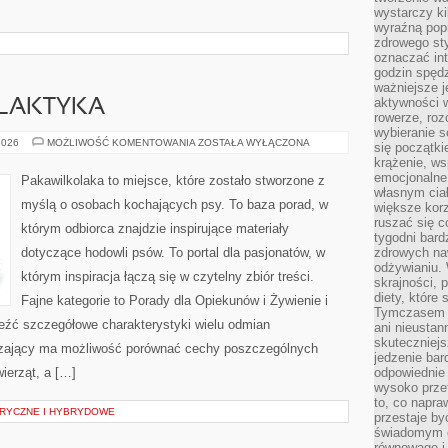
wystarczy k
wyraźną popr
zdrowego sty
oznaczać in
godzin spędz
ważniejsze j
aktywności w
ILAKTYKA
rowerze, roz
wybieranie 
ZDROWIE
2026
MOŻLIWOŚĆ KOMENTOWANIA
ZOSTAŁA WYŁĄCZONA
się początki
I
krążenie, ws
PROFILAKTYKA
emocjonalne
Pakawilkolaka to miejsce, które zostało stworzone z
własnym cia
myślą o osobach kochających psy. To baza porad, w
większe korz
ruszać się c
którym odbiorca znajdzie inspirujące materiały
tygodni bard
dotyczące hodowli psów. To portal dla pasjonatów, w
zdrowych na
odżywianiu.
którym inspiracja łączą się w czytelny zbiór treści.
skrajności, 
diety, które
Fajne kategorie to Porady dla Opiekunów i Żywienie i
Tymczasem z
eźć szczegółowe charakterystyki wielu odmian
ani nieusta
skuteczniejs
dzający ma możliwość porównać cechy poszczególnych
jedzenie bar
ierząt, a […]
odpowiednie
wysoko prze
to, co napra
RYCZNE I HYBRYDOWE
przestaje b
świadomym e
równowagę i 