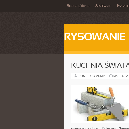
Archiwum
Korona
Strona główna
RYSOWANIE
KUCHNIA ŚWIATA
POSTED BY ADMIN
MAJ - 4 - 2
miejsca na obiad. Polecam Planow