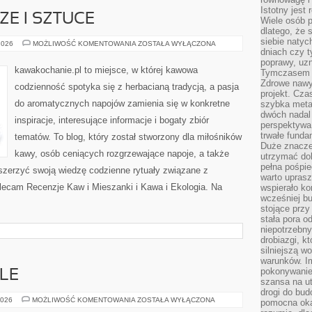
Istotny jest
E I SZTUCE
Wiele osób p
dlatego, że 
siebie natyc
KAWA
2026
MOŻLIWOŚĆ KOMENTOWANIA
ZOSTAŁA WYŁĄCZONA
W
dniach czy t
KULTURZE
poprawy, uzn
I
kawakochanie.pl to miejsce, w której kawowa
Tymczasem o
SZTUCE
Zdrowe nawyk
codzienność spotyka się z herbacianą tradycją, a pasja
projekt. Cz
do aromatycznych napojów zamienia się w konkretne
szybka metam
dwóch nadal 
inspiracje, interesujące informacje i bogaty zbiór
perspektywa
trwałe fund
tematów. To blog, który został stworzony dla miłośników
Duże znacze
kawy, osób ceniących rozgrzewające napoje, a także
utrzymać dob
pełna pośpie
oszerzyć swoją wiedzę codzienne rytuały związane z
warto uprasz
lecam Recenzje Kaw i Mieszanki i Kawa i Ekologia. Na
wspierało k
wcześniej b
stojące przy
stała pora o
niepotrzebny
drobiazgi, k
silniejszą w
warunków. Im
pokonywanie
LE
szansa na u
drogi do bud
POLECANE
2026
MOŻLIWOŚĆ KOMENTOWANIA
ZOSTAŁA WYŁĄCZONA
pomocna okaz
LOKALE