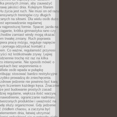
ilka prostych zmian, aby zauważyć
awę jakości dnia. Kolejnym filarem
lu życia jest ruch. Nie musi on od razu
tensywnych treningów czy długich
anych na siłowni. Dla wielu osób dużo
est wprowadzenie regularnej
 najprostszej formie. Spacer, jazda na
ciąganie, krótka gimnastyka rano czy
schodów zamiast windy mogą okazać
em trwałej zmiany. Ruch poprawia
piera pracę mózgu, reguluje napięcie
 i pomaga odzyskać kontakt z
łem. Co ważne, regularność przynosi
yści niż krótkotrwałe zrywy. Lepiej
odziennie trochę niż raz na kilka
zo intensywnie. Nie sposób mówić o
wykach bez wspomnienia o
 Wiele osób wpada w pułapkę
próbując stosować bardzo restrykcyjne
 szybko prowadzą do zniechęcenia.
drowe jedzenie nie powinno być karą
nnym liczeniem każdego kęsa. Znacznie
ze jest budowanie prostych zasad:
dziej regularne, większa ilość warzyw,
 nawodnienie, ograniczanie nadmiaru
tworzonych produktów i uważność na
wdę służy organizmowi. Gdy jedzenie
yć źródłem chaosu, a zaczyna być
lementem dnia, łatwiej utrzymać
lepiej wsłuchiwać się w potrzeby ciała.