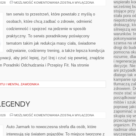
wspierało k
SUPERFOODS
2026
MOŻLIWOŚĆ KOMENTOWANIA
ZOSTAŁA WYŁĄCZONA
I
wcześniej b
SKŁADNIKI
stojące przy
ODŻYWCZE
ten serwis to przestrzeń, które powstało z myślą o
stała pora o
niepotrzebny
osobach, które chcą zadbać o zdrowie, odmienić
drobiazgi, k
codzienność i spojrzeć na jedzenie w sposób
silniejszą w
warunków. Im
praktyczny. To serwis poradnikowy poświęcony
pokonywanie
szansa na u
tematom takim jak redukcja masy ciała, świadome
drogi do bud
odżywianie, codzienny trening, a także lepsza kondycja
pomocna okaz
rozumie, dla
acji, aby jeść lepiej, żyć lżej i czuć się pewniej, znajdzie
i regeneracj
 Poradniki Odchudzania i Przepisy Fit. Na stronie
decyzje. Nie
ani przypadk
dlatego tak 
kampanie spo
tłumaczą za
TU I MENTAL ZAWODNIKA
zdrowiem. D
może stać s
porządkowani
mitów i szuk
LEGENDY
poprawę jak
zapominać o
AMERYKAŃSKIE
2026
MOŻLIWOŚĆ KOMENTOWANIA
ZOSTAŁA WYŁĄCZONA
skupia się w
LEGENDY
przeciążeni
organizm. Pr
Auto Jarmark to nowoczesna strefa dla osób, które
nadmiar obow
interesują się światem pojazdów. To miejsce tworzone z
wyczerpania,