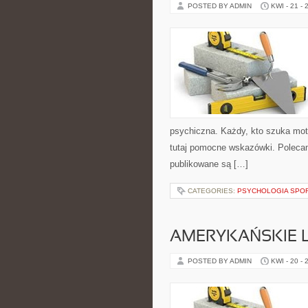
POSTED BY ADMIN
KWI - 21 - 
psychiczna. Każdy, kto szuka motyw
tutaj pomocne wskazówki. Polecam
publikowane są […]
CATEGORIES:
PSYCHOLOGIA SPOR
AMERYKAŃSKIE 
POSTED BY ADMIN
KWI - 20 - 