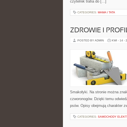
czytelnik trafia do […]
CATEGORIES:
MAMA I TATA
ZDROWIE I PROF
POSTED BY ADMIN
KWI - 14 - 
Smakołyki. Na stronie można znal
czworonogów. Dzięki temu odwie
psów. Opisy obejmują charakter zw
CATEGORIES:
SAMOCHODY ELEKT