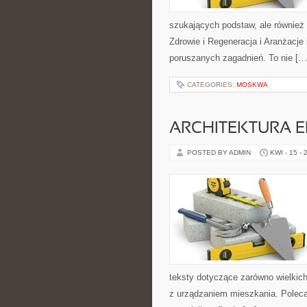
szukających podstaw, ale równie
Zdrowie i Regeneracja i Aranżacje
poruszanych zagadnień. To nie […
CATEGORIES:
MOSKWA
ARCHITEKTURA 
POSTED BY ADMIN
KWI - 15 - 
teksty dotyczące zarówno wielkich
z urządzaniem mieszkania. Poleca