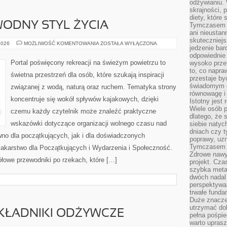
odżywianiu.
skrajności, 
diety, które
ODNY STYL ŻYCIA
Tymczasem z
ani nieusta
skuteczniejs
EKOPODRÓŻE
2026
MOŻLIWOŚĆ KOMENTOWANIA
ZOSTAŁA WYŁĄCZONA
jedzenie bar
–
WODNY
odpowiednie
STYL
Portal poświęcony rekreacji na świeżym powietrzu to
wysoko prze
ŻYCIA
to, co napra
świetna przestrzeń dla osób, które szukają inspiracji
przestaje b
świadomym e
związanej z wodą, naturą oraz ruchem. Tematyka strony
równowagę i 
koncentruje się wokół spływów kajakowych, dzięki
Istotny jest
Wiele osób p
czemu każdy czytelnik może znaleźć praktyczne
dlatego, że 
wskazówki dotyczące organizacji wolnego czasu nad
siebie natyc
dniach czy t
no dla początkujących, jak i dla doświadczonych
poprawy, uzn
Tymczasem o
akarstwo dla Początkujących i Wydarzenia i Społeczność.
Zdrowe nawyk
łowe przewodniki po rzekach, które […]
projekt. Cz
szybka metam
dwóch nadal 
perspektywa
trwałe fund
Duże znacze
utrzymać dob
SKŁADNIKI ODŻYWCZE
pełna pośpie
warto uprasz