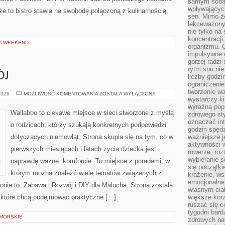
samym sobą.
wpływającyc
że to bistro stawia na swobodę połączoną z kulinarnością.
sen. Mimo ż
lekceważony
nie tylko na
koncentracji
NA WEEKEND
organizmu. 
impulsywne d
gorzej radzi
rytm snu nie
ÓJ
liczby godzi
ograniczeni
tworzenie w
ZABAWA
2026
MOŻLIWOŚĆ KOMENTOWANIA
ZOSTAŁA WYŁĄCZONA
wystarczy k
I
ROZWÓJ
wyraźną popr
Wallaboo to ciekawe miejsce w sieci stworzone z myślą
zdrowego sty
oznaczać in
o rodzicach, którzy szukają konkretnych podpowiedzi
godzin spędz
dotyczących niemowląt. Strona skupia się na tym, co w
ważniejsze j
aktywności w
pierwszych miesiącach i latach życia dziecka jest
rowerze, roz
wybieranie 
naprawdę ważne: komforcie. To miejsce z poradami, w
się początki
którym można znaleźć wiele tematów związanych z
krążenie, ws
emocjonalne
onie to: Zabawa i Rozwój i DIY dla Malucha. Strona została
własnym cia
 które chcą podejmować praktyczne […]
większe korz
ruszać się c
tygodni bard
 MORSKIE
zdrowych na