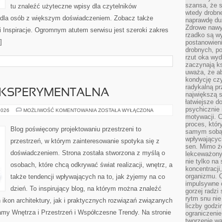
szansa, że s
tu znaleźć użyteczne wpisy dla czytelników
wtedy drobn
ż dla osób z większym doświadczeniem. Zobacz także
naprawdę du
Zdrowe nawyk
 i Inspiracje. Ogromnym atutem serwisu jest szeroki zakres
rzadko są w
]
postanowieni
drobnych, po
rzut oka wy
zaczynają ks
uważa, że a
kondycję czy
radykalną p
EKSPERYMENTALNA
największą s
łatwiejsze d
psychicznie 
ARCHITEKTURA
2026
MOŻLIWOŚĆ KOMENTOWANIA
ZOSTAŁA WYŁĄCZONA
EKSPERYMENTALNA
motywacji. C
proces, któr
Blog poświęcony projektowaniu przestrzeni to
samym sobą.
wpływającyc
przestrzeń, w którym zainteresowanie spotyka się z
sen. Mimo ż
doświadczeniem. Strona została stworzona z myślą o
lekceważony
nie tylko na
osobach, które chcą odkrywać świat realizacji, wnętrz, a
koncentracji
organizmu. 
także tendencji wpływających na to, jak żyjemy na co
impulsywne d
dzień. To inspirujący blog, na którym można znaleźć
gorzej radzi
rytm snu nie
 ikon architektury, jak i praktycznych rozwiązań związanych
liczby godzi
my Wnętrza i Przestrzeń i Współczesne Trendy. Na stronie
ograniczeni
tworzenie w