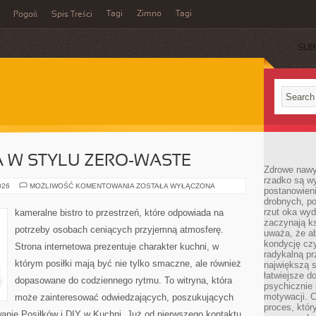
Tagi
Zimno
Tagi
Pogoń
Spis Treści
SUB
 W STYLU ZERO-WASTE
Zdrowe nawyk
rzadko są w
KUCHNIA
026
MOŻLIWOŚĆ KOMENTOWANIA
ZOSTAŁA WYŁĄCZONA
postanowieni
ŚWIATA
drobnych, po
W
STYLU
rzut oka wy
kameralne bistro to przestrzeń, które odpowiada na
ZERO-
zaczynają ks
WASTE
potrzeby osobach ceniących przyjemną atmosferę.
uważa, że a
kondycję czy
Strona internetowa prezentuje charakter kuchni, w
radykalną p
którym posiłki mają być nie tylko smaczne, ale również
największą s
łatwiejsze d
dopasowane do codziennego rytmu. To witryna, która
psychicznie 
motywacji. C
może zainteresować odwiedzających, poszukujących
proces, któr
anie Posiłków i DIY w Kuchni. Już od pierwszego kontaktu