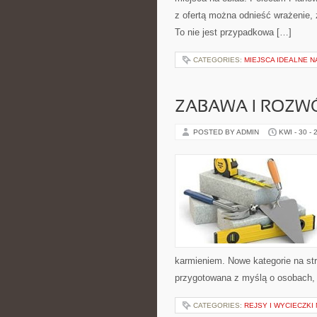
z ofertą można odnieść wrażenie, 
To nie jest przypadkowa […]
CATEGORIES:
MIEJSCA IDEALNE 
ZABAWA I ROZW
POSTED BY ADMIN
KWI - 30 - 
karmieniem. Nowe kategorie na str
przygotowana z myślą o osobach,
CATEGORIES:
REJSY I WYCIECZKI