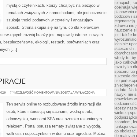
relacjach, k
myślą o czytelnikach, którzy chcą być na bieżąco w
obejmują wi
planowania c
tematach związanych z samochodami, ale jednocześnie
bodźców i s
szukają treści podanych w czytelny i angażujący
regeneracją
zdrowiu nie j
sposób. Strona skupia się na tym, co dla kierowców,
nauczenie s
bserwujących rozwój branży jest naprawdę istotne: nowych
jest także 
wyrozumiałoś
, bezpieczeństwie, ekologii, testach, porównaniach oraz
idealnie up
słabsze dni,
anych […]
dotychczasow
wtedy to, by
jako całkowi
razu tylko d
spaceru lub 
sukcesie dec
nie perfekcj
PIRACJE
zniechęceni
na lata. Na 
ARANŻACJE
2026
MOŻLIWOŚĆ KOMENTOWANIA
ZOSTAŁA WYŁĄCZONA
nawyki nie 
I
prawdziwa wa
INSPIRACJE
codzienność.
Ten serwis online to rozbudowane źródło inspiracji dla
lepszy nastr
osób, które interesują się saunami, wodną strefą
większą spra
podporządko
odpoczynku, wannami SPA oraz szeroko rozumianym
zasadom, lec
relaksem. Portal porusza tematy związane z wygodą,
funkcjonowan
go obciążać.
wellness i odpoczynkiem w domu oraz ogrodzie. Można
do realnych 