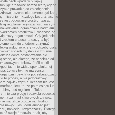
 Wiele osób wpada w pułapkę
próbując stosować bardzo restrykcyjne
 szybko prowadzą do zniechęcenia.
drowe jedzenie nie powinno być karą
nnym liczeniem każdego kęsa. Znacznie
ze jest budowanie prostych zasad:
dziej regularne, większa ilość warzyw,
 nawodnienie, ograniczanie nadmiaru
tworzonych produktów i uważność na
wdę służy organizmowi. Gdy jedzenie
yć źródłem chaosu, a zaczyna być
lementem dnia, łatwiej utrzymać
lepiej wsłuchiwać się w potrzeby ciała.
 również sposób myślenia o zmianie.
orzuca dobre postanowienia nie
są słabe, ale dlatego, że oczekują od
hmiastowych efektów. Jeśli po kilku
ygodniach nie widzą spektakularnej
ają, że wysiłek nie ma sensu.
rganizm i psychika potrzebują czasu.
i to proces, a nie jednorazowy
asem największym sukcesem nie jest
orfoza, lecz to, że po miesiącu lub
robimy coś regularnie. Taka
 zmniejsza presję i pozwala budować
amenty zamiast chwilowych zrywów.
nie ma także otoczenie. Trudno
re nawyki, jeśli codzienność jest
chu, napięcia i rozpraszaczy. Dlatego
czać swoje środowisko tak, aby