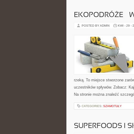
EKOPODRÓŻE – W
POSTED BY ADMIN
KWI - 29 - 
rzeką. To miejsce stworzone zarów
uczestników spływów. Zobacz: Kaj
Na stronie można znaleźć szczegó
CATEGORIES:
SZAMOTUŁY
SUPERFOODS I 