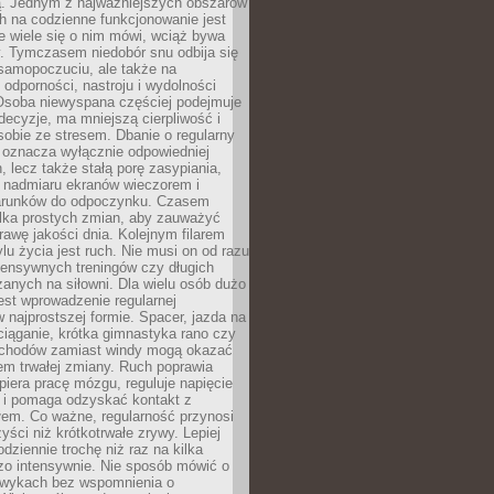
 Jednym z najważniejszych obszarów
h na codzienne funkcjonowanie jest
e wiele się o nim mówi, wciąż bywa
. Tymczasem niedobór snu odbija się
 samopoczuciu, ale także na
, odporności, nastroju i wydolności
Osoba niewyspana częściej podejmuje
ecyzje, ma mniejszą cierpliwość i
 sobie ze stresem. Dbanie o regularny
 oznacza wyłącznie odpowiedniej
n, lecz także stałą porę zasypiania,
e nadmiaru ekranów wieczorem i
arunków do odpoczynku. Czasem
ilka prostych zmian, aby zauważyć
awę jakości dnia. Kolejnym filarem
lu życia jest ruch. Nie musi on od razu
tensywnych treningów czy długich
anych na siłowni. Dla wielu osób dużo
est wprowadzenie regularnej
 najprostszej formie. Spacer, jazda na
ciąganie, krótka gimnastyka rano czy
schodów zamiast windy mogą okazać
em trwałej zmiany. Ruch poprawia
piera pracę mózgu, reguluje napięcie
 i pomaga odzyskać kontakt z
łem. Co ważne, regularność przynosi
yści niż krótkotrwałe zrywy. Lepiej
odziennie trochę niż raz na kilka
zo intensywnie. Nie sposób mówić o
wykach bez wspomnienia o