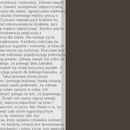
oncentracji i motywacji. Zdrowe nawyki
ęc również umiejętność odpuszczania,
zasu dla siebie, ograniczania nadmiaru
zukania równowagi między pracą a
. Czasami największym krokiem ku
est intensywniejsze działanie, lecz
ię mądrze odpoczywać. Bardzo ważna
konsekwencja połączona z
cią dla siebie. Nie istnieje życie
orządkowane. Każdemu zdarzają się
 gorsze tygodnie i momenty, w których
a rutyna się rozluźnia. Kluczowe jest
 nie traktować pojedynczego potknięcia
tej porażki. Zdrowy nawyk nie znika od
latego, że jednego dnia zabrakło
pojawił się mniej korzystny posiłek. O
yduje powrót do dobrego kierunku, a
a. Taka postawa chroni przed
em i pomaga budować trwałą zmianę
koniec warto podkreślić, że zdrowe
są celem samym w sobie. Ich
rtość polega na tym, że poprawiają
 Dzięki nim mamy więcej energii,
ój, większą odporność na stres i
wczość w życiu. Nie chodzi o to, by
wać cały dzień rygorystycznym
z by stworzyć taki styl
ia, który wspiera człowieka zamiast
 Im bardziej zmiana jest dostosowana
możliwości i rytmu życia, tym większa