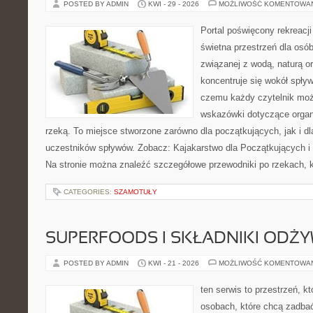
POSTED BY ADMIN
KWI - 29 - 2026
MOŻLIWOŚĆ KOMENTOWA
Portal poświęcony rekreacj
świetna przestrzeń dla osób,
związanej z wodą, naturą o
koncentruje się wokół spły
czemu każdy czytelnik moż
wskazówki dotyczące organ
rzeką. To miejsce stworzone zarówno dla początkujących, jak i 
uczestników spływów. Zobacz: Kajakarstwo dla Początkujących i
Na stronie można znaleźć szczegółowe przewodniki po rzekach, k
CATEGORIES:
SZAMOTUŁY
SUPERFOODS I SKŁADNIKI ODŻ
POSTED BY ADMIN
KWI - 21 - 2026
MOŻLIWOŚĆ KOMENTOWA
ten serwis to przestrzeń, k
osobach, które chcą zadbać