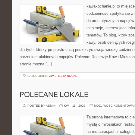
kawakochanie.pl to miejsce
codzienność spotyka się z h
do aromatycznych napojów 
inspiracje, interesujące inf
tematów. To blog, który zos
kawy, osób ceniących rozgr
dla tych, którzy po prostu chcą poszerzyć swoją wiedzę codzienn
parzeniem ulubionych napojów. Polecam Recenzje Kaw i Mieszank
stronie można […]
CATEGORIES:
ZWIERZĘTA NOCNE
POLECANE LOKALE
POSTED BY ADMIN
KWI - 11 - 2026
MOŻLIWOŚĆ KOMENTOWA
Ta strona internetowa to c
myślą o miłośnikach restaur
na restauracjach z całego 