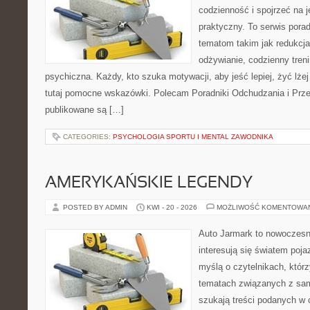
codzienność i spojrzeć na 
praktyczny. To serwis por
tematom takim jak redukcj
odżywianie, codzienny tren
psychiczna. Każdy, kto szuka motywacji, aby jeść lepiej, żyć lżej 
tutaj pomocne wskazówki. Polecam Poradniki Odchudzania i Przep
publikowane są […]
CATEGORIES:
PSYCHOLOGIA SPORTU I MENTAL ZAWODNIKA
AMERYKAŃSKIE LEGENDY
POSTED BY ADMIN
KWI - 20 - 2026
MOŻLIWOŚĆ KOMENTOWA
Auto Jarmark to nowoczesna
interesują się światem poj
myślą o czytelnikach, któr
tematach związanych z sam
szukają treści podanych w 