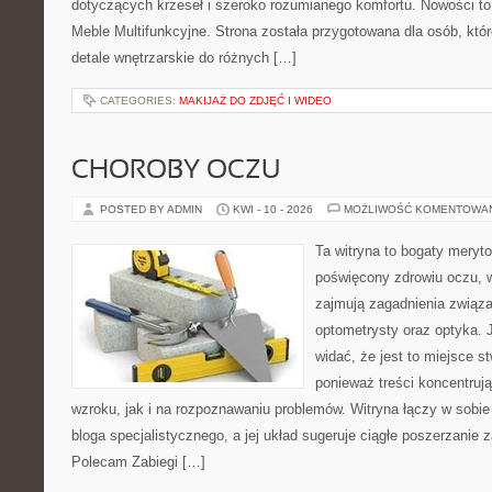
dotyczących krzeseł i szeroko rozumianego komfortu. Nowości to
Meble Multifunkcyjne. Strona została przygotowana dla osób, któr
detale wnętrzarskie do różnych […]
CATEGORIES:
MAKIJAŻ DO ZDJĘĆ I WIDEO
CHOROBY OCZU
POSTED BY ADMIN
KWI - 10 - 2026
MOŻLIWOŚĆ KOMENTOWA
Ta witryna to bogaty meryt
poświęcony zdrowiu oczu, w
zajmują zagadnienia związan
optometrysty oraz optyka. 
widać, że jest to miejsce s
ponieważ treści koncentruj
wzroku, jak i na rozpoznawaniu problemów. Witryna łączy w sobie
bloga specjalistycznego, a jej układ sugeruje ciągłe poszerzanie
Polecam Zabiegi […]