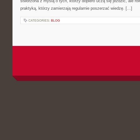
stworzona z myślą o tych, którzy dopiero uczą się jeździć, ale r
praktyką, którzy zamierzają regularnie poszerzać wiedzę. […]
CATEGORIES:
BLOG