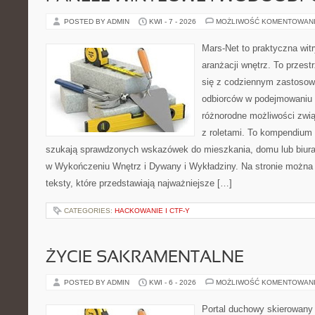
POSTED BY ADMIN
KWI - 7 - 2026
MOŻLIWOŚĆ KOMENTOWAN
Mars-Net to praktyczna witr
aranżacji wnętrz. To przest
się z codziennym zastoso
odbiorców w podejmowaniu t
różnorodne możliwości zwią
z roletami. To kompendium 
szukają sprawdzonych wskazówek do mieszkania, domu lub biura
w Wykończeniu Wnętrz i Dywany i Wykładziny. Na stronie można
teksty, które przedstawiają najważniejsze […]
CATEGORIES:
HACKOWANIE I CTF-Y
ŻYCIE SAKRAMENTALNE
POSTED BY ADMIN
KWI - 6 - 2026
MOŻLIWOŚĆ KOMENTOWAN
Portal duchowy skierowany 