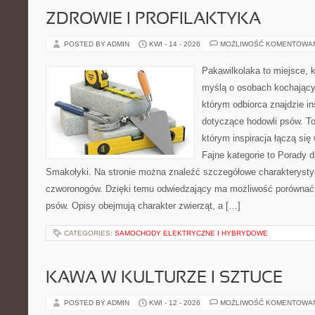
ZDROWIE I PROFILAKTYKA
POSTED BY ADMIN
KWI - 14 - 2026
MOŻLIWOŚĆ KOMENTOWA
Pakawilkolaka to miejsce, k
myślą o osobach kochający
którym odbiorca znajdzie in
dotyczące hodowli psów. To 
którym inspiracja łączą się 
Fajne kategorie to Porady d
Smakołyki. Na stronie można znaleźć szczegółowe charakterysty
czworonogów. Dzięki temu odwiedzający ma możliwość porównać
psów. Opisy obejmują charakter zwierząt, a […]
CATEGORIES:
SAMOCHODY ELEKTRYCZNE I HYBRYDOWE
KAWA W KULTURZE I SZTUCE
POSTED BY ADMIN
KWI - 12 - 2026
MOŻLIWOŚĆ KOMENTOWA