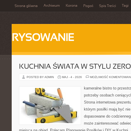
Archiwum
Korona
Tagi
Strona główna
Pogoń
Spis Treści
RYSOWANIE
KUCHNIA ŚWIATA W STYLU ZER
POSTED BY ADMIN
MAJ - 4 - 2026
MOŻLIWOŚĆ KOMENTOWAN
kameralne bistro to przestr
potrzeby osobach ceniącyc
Strona internetowa prezentu
którym posiłki mają być nie
dopasowane do codziennego 
może zainteresować odwie
miejsca na obiad. Polecam Planowanie Posiłków i DIY w Kuchni. 