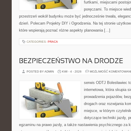
furtkami, miejscami postoj
poręczami. To miejsce wiedz
przestrzeń wokół budynku może być jednocześnie trwała, eleganc
dzień. Polecam Projekty DIY i Ogrodzenia. Na tej stronie użytkow
które wspierają poznać różne aspekty planowania […]
CATEGORIES:
PRACA
BEZPIECZEŃSTWO NA DRODZE
POSTED BY ADMIN
KWI - 4 - 2026
MOŻLIWOŚĆ KOMENTOWAN
serwis ODTJ Bolesławiec t
internetowa, która skupia s
prowadzenia pojazdów, bez
drogach oraz rozwijania kom
miejsce, w którym czytelnik
dotyczące techniki jazdy, 
egzaminu na prawo jazdy, a także nastawienia psychicznego za ki