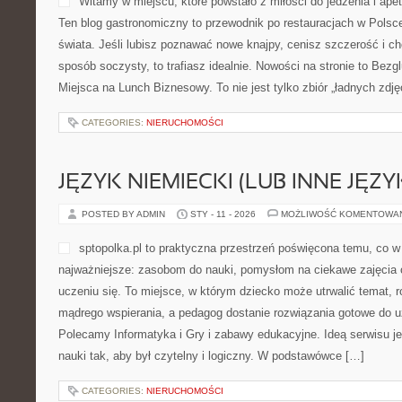
Witamy w miejscu, które powstało z miłości do jedzenia i ap
Ten blog gastronomiczny to przewodnik po restauracjach w Polsc
świata. Jeśli lubisz poznawać nowe knajpy, cenisz szczerość i c
sposób soczysty, to trafiasz idealnie. Nowości na stronie to Bezgl
Miejsca na Lunch Biznesowy. To nie jest tylko zbiór „ładnych zdję
CATEGORIES:
NIERUCHOMOŚCI
JĘZYK NIEMIECKI (LUB INNE JĘZY
POSTED BY ADMIN
STY - 11 - 2026
MOŻLIWOŚĆ KOMENTOWA
sptopolka.pl to praktyczna przestrzeń poświęcona temu, co 
najważniejsze: zasobom do nauki, pomysłom na ciekawe zajęcia
uczeniu się. To miejsce, w którym dziecko może utrwalić temat, r
mądrego wspierania, a pedagog dostanie rozwiązania gotowe do uży
Polecamy Informatyka i Gry i zabawy edukacyjne. Ideą serwisu j
nauki tak, aby był czytelny i logiczny. W podstawówce […]
CATEGORIES:
NIERUCHOMOŚCI