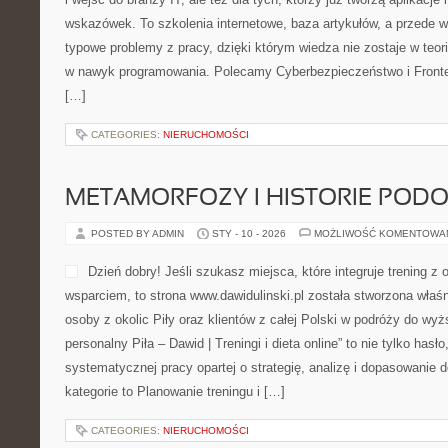
wskazówek. To szkolenia internetowe, baza artykułów, a przede 
typowe problemy z pracy, dzięki którym wiedza nie zostaje w teori
w nawyk programowania. Polecamy Cyberbezpieczeństwo i Fronte
[…]
CATEGORIES:
NIERUCHOMOŚCI
METAMORFOZY I HISTORIE POD
POSTED BY ADMIN
STY - 10 - 2026
MOŻLIWOŚĆ KOMENTOWA
Dzień dobry! Jeśli szukasz miejsca, które integruje trening z
wsparciem, to strona www.dawidulinski.pl została stworzona właś
osoby z okolic Piły oraz klientów z całej Polski w podróży do wyż
personalny Piła – Dawid | Treningi i dieta online” to nie tylko hasło
systematycznej pracy opartej o strategię, analizę i dopasowanie
kategorie to Planowanie treningu i […]
CATEGORIES:
NIERUCHOMOŚCI