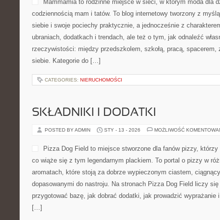
Mammamia to rodzinne miejsce w sieci, w którym moda dla dz
codziennością mam i tatów. To blog internetowy tworzony z myślą
siebie i swoje pociechy praktycznie, a jednocześnie z charakterem
ubraniach, dodatkach i trendach, ale też o tym, jak odnaleźć włas
rzeczywistości: między przedszkolem, szkołą, pracą, spacerem, z
siebie. Kategorie do […]
CATEGORIES:
NIERUCHOMOŚCI
SKŁADNIKI I DODATKI
POSTED BY ADMIN
STY - 13 - 2026
MOŻLIWOŚĆ KOMENTOWA
Pizza Dog Field to miejsce stworzone dla fanów pizzy, którz
co wiąże się z tym legendarnym plackiem. To portal o pizzy w róż
aromatach, które stoją za dobrze wypieczonym ciastem, ciągnąc
dopasowanymi do nastroju. Na stronach Pizza Dog Field liczy się r
przygotować bazę, jak dobrać dodatki, jak prowadzić wyprażanie 
[…]