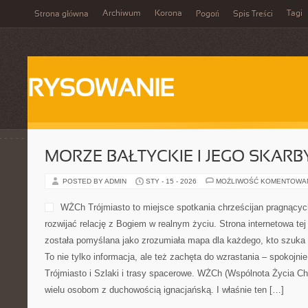
Archiwum
Korona
Tagi
Strona główna
Pogoń
Spis Treści
RYSOWANIE
MORZE BAŁTYCKIE I JEGO SKARB
POSTED BY ADMIN
STY - 15 - 2026
MOŻLIWOŚĆ KOMENTOWA
WŻCh Trójmiasto to miejsce spotkania chrześcijan pragnących
rozwijać relację z Bogiem w realnym życiu. Strona internetowa te
została pomyślana jako zrozumiała mapa dla każdego, kto szuka k
To nie tylko informacja, ale też zachęta do wzrastania – spokojn
Trójmiasto i Szlaki i trasy spacerowe. WŻCh (Wspólnota Życia Chr
wielu osobom z duchowością ignacjańską. I właśnie ten […]