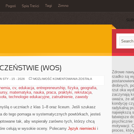
Tagi
Zimno
Pogoń
Spis Treści
SUB
CZEŃSTWIE (WOS)
Zdrowe nawyk
rzadko są w
WIEDZA
 STY - 15 - 2026
MOŻLIWOŚĆ KOMENTOWANIA
ZOSTAŁA
postanowieni
O
drobnych, po
SPOŁECZEŃSTWIE
hemia
,
cv
,
edukacja
,
entrepreneurship
,
fizyka
,
geografia
,
(WOS)
rzut oka wy
ursy
,
matematyka
,
nauka
,
praca
,
praktyki
,
rekrutacja
,
zaczynają ks
koła
,
technologie edukacyjne
,
zatrudnienie
,
zawody
uważa, że a
kondycję czy
yślą o uczniach z klas 1–8 oraz liceum. Jeśli szukasz
radykalną p
największą s
, a do tego pomaga w systematycznych powtórkach, jesteś
łatwiejsze d
otowane tak, aby wspierały zarówno tych, którzy chcą
psychicznie 
motywacji. C
 które celują w wysokie oceny. Polecamy
Język niemiecki
i
proces, któr