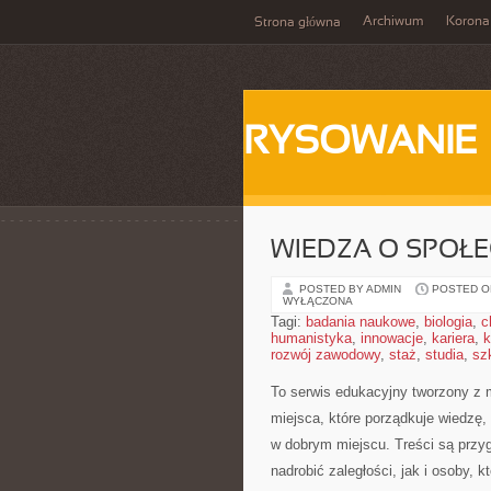
Archiwum
Korona
Strona główna
RYSOWANIE
WIEDZA O SPOŁE
POSTED BY ADMIN
POSTED ON
WYŁĄCZONA
Tagi:
badania naukowe
,
biologia
,
c
humanistyka
,
innowacje
,
kariera
,
k
rozwój zawodowy
,
staż
,
studia
,
sz
To serwis edukacyjny tworzony z m
miejsca, które porządkuje wiedzę
w dobrym miejscu. Treści są przyg
nadrobić zaległości, jak i osoby,