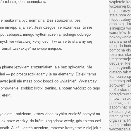
 i robi się do zapamiętania.
wspierało k
wcześniej b
stojące przy
stała pora o
niepotrzebny
dzie nauka ma być normalna. Bez straszenia, bez
drobiazgi, k
i umieją, a ja nie”. Jeśli czegoś nie rozumiesz, to nie
silniejszą w
warunków. Im
 potrzebujesz innego wytłumaczenia, jednego dobrego
pokonywanie
nych we właściwej kolejności. I właśnie to staramy się
szansa na u
drogi do bud
ej temat „wskakuje” na swoje miejsce.
pomocna okaz
rozumie, dla
i regeneracj
decyzje. Nie
są pisane językiem zrozumiałym, ale bez spłycania. Nie
ani przypadk
dlatego tak 
ień — po prostu rozkładamy je na elementy. Dzięki temu
kampanie spo
tłumaczą za
awet jeśli nie masz obok kogoś do wyjaśnień. Wystarczy,
zdrowiem. D
omówienie, zrobisz krótki trening, a potem wrócisz do tego
może stać s
porządkowani
 efekt.
mitów i szuk
poprawę jak
zapominać o
skupia się w
zycielom i rodzicom, którzy chcą szybko znaleźć pomysł na
przeciążeni
organizm. Pr
jak bazę wiedzy, do której zaglądasz wtedy, gdy trzeba coś
nadmiar obow
osób. A jeśli jesteś uczniem, możesz korzystać z niej jak z
wyczerpania,