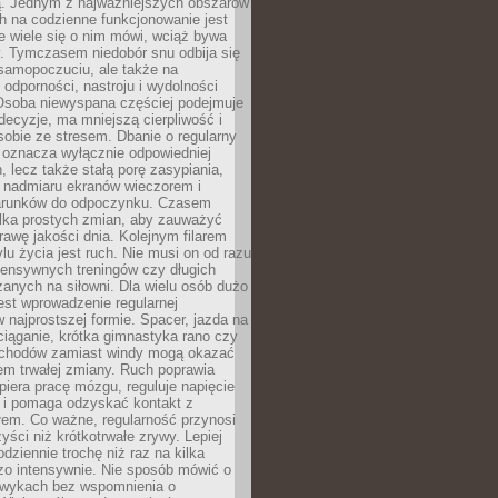
 Jednym z najważniejszych obszarów
h na codzienne funkcjonowanie jest
e wiele się o nim mówi, wciąż bywa
. Tymczasem niedobór snu odbija się
 samopoczuciu, ale także na
, odporności, nastroju i wydolności
Osoba niewyspana częściej podejmuje
ecyzje, ma mniejszą cierpliwość i
 sobie ze stresem. Dbanie o regularny
 oznacza wyłącznie odpowiedniej
n, lecz także stałą porę zasypiania,
e nadmiaru ekranów wieczorem i
arunków do odpoczynku. Czasem
ilka prostych zmian, aby zauważyć
awę jakości dnia. Kolejnym filarem
lu życia jest ruch. Nie musi on od razu
tensywnych treningów czy długich
anych na siłowni. Dla wielu osób dużo
est wprowadzenie regularnej
 najprostszej formie. Spacer, jazda na
ciąganie, krótka gimnastyka rano czy
schodów zamiast windy mogą okazać
em trwałej zmiany. Ruch poprawia
piera pracę mózgu, reguluje napięcie
 i pomaga odzyskać kontakt z
łem. Co ważne, regularność przynosi
yści niż krótkotrwałe zrywy. Lepiej
odziennie trochę niż raz na kilka
zo intensywnie. Nie sposób mówić o
wykach bez wspomnienia o