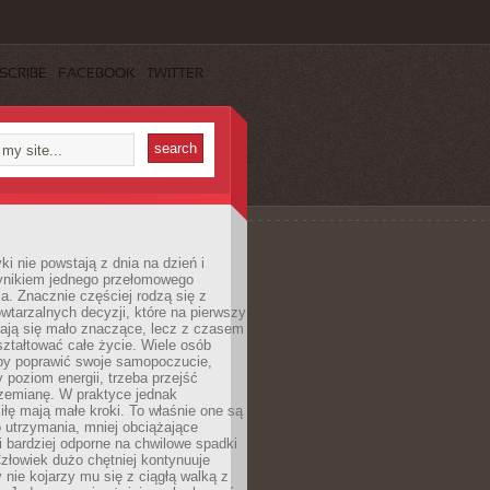
SCRIBE
FACEBOOK
TWITTER
i nie powstają z dnia na dzień i
ynikiem jednego przełomowego
a. Znacznie częściej rodzą się z
wtarzalnych decyzji, które na pierwszy
dają się mało znaczące, lecz z czasem
ztałtować całe życie. Wiele osób
by poprawić swoje samopoczucie,
 poziom energii, trzeba przejść
rzemianę. W praktyce jednak
iłę mają małe kroki. To właśnie one są
o utrzymania, mniej obciążające
i bardziej odporne na chwilowe spadki
złowiek dużo chętniej kontynuuje
y nie kojarzy mu się z ciągłą walką z