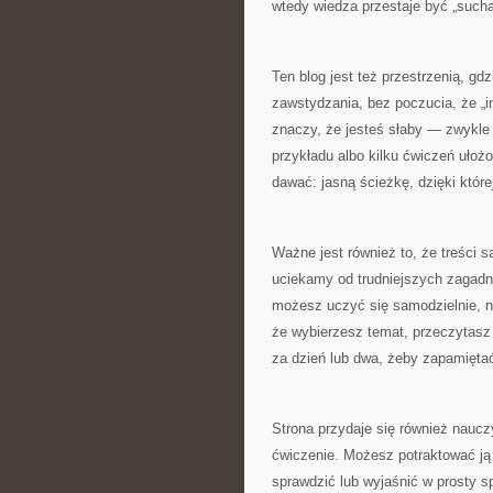
wtedy wiedza przestaje być „sucha”
Ten blog jest też przestrzenią, g
zawstydzania, bez poczucia, że „inn
znaczy, że jesteś słaby — zwykle
przykładu albo kilku ćwiczeń ułożo
dawać: jasną ścieżkę, dzięki któr
Ważne jest również to, że treści 
uciekamy od trudniejszych zagadn
możesz uczyć się samodzielnie, n
że wybierzesz temat, przeczytasz 
za dzień lub dwa, żeby zapamiętać
Strona przydaje się również nauc
ćwiczenie. Możesz potraktować ją 
sprawdzić lub wyjaśnić w prosty sp