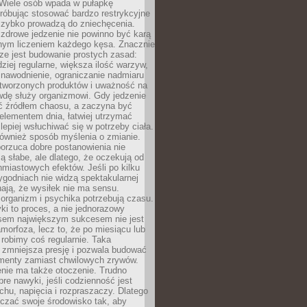
 Wiele osób wpada w pułapkę
próbując stosować bardzo restrykcyjne
 szybko prowadzą do zniechęcenia.
drowe jedzenie nie powinno być karą
nnym liczeniem każdego kęsa. Znacznie
ze jest budowanie prostych zasad:
dziej regularne, większa ilość warzyw,
 nawodnienie, ograniczanie nadmiaru
tworzonych produktów i uważność na
wdę służy organizmowi. Gdy jedzenie
yć źródłem chaosu, a zaczyna być
lementem dnia, łatwiej utrzymać
lepiej wsłuchiwać się w potrzeby ciała.
 również sposób myślenia o zmianie.
orzuca dobre postanowienia nie
są słabe, ale dlatego, że oczekują od
hmiastowych efektów. Jeśli po kilku
ygodniach nie widzą spektakularnej
ają, że wysiłek nie ma sensu.
rganizm i psychika potrzebują czasu.
i to proces, a nie jednorazowy
asem największym sukcesem nie jest
orfoza, lecz to, że po miesiącu lub
robimy coś regularnie. Taka
 zmniejsza presję i pozwala budować
amenty zamiast chwilowych zrywów.
nie ma także otoczenie. Trudno
re nawyki, jeśli codzienność jest
chu, napięcia i rozpraszaczy. Dlatego
czać swoje środowisko tak, aby