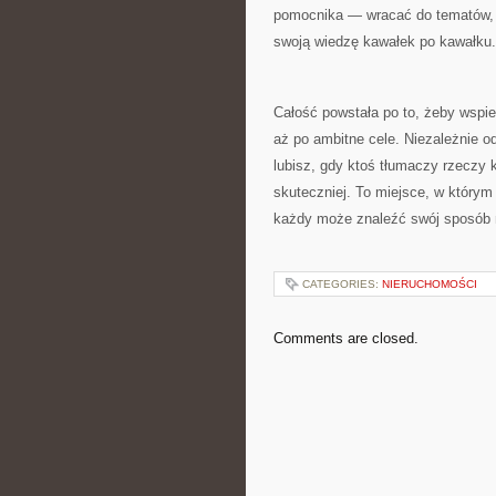
pomocnika — wracać do tematów, p
swoją wiedzę kawałek po kawałku.
Całość powstała po to, żeby wspie
aż po ambitne cele. Niezależnie od
lubisz, gdy ktoś tłumaczy rzeczy k
skuteczniej. To miejsce, w który
każdy może znaleźć swój sposób 
CATEGORIES:
NIERUCHOMOŚCI
Comments are closed.