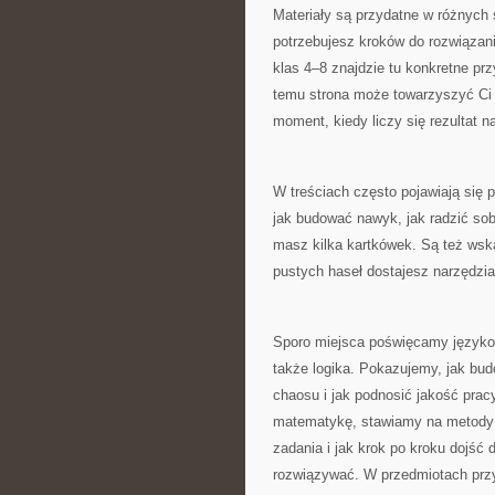
Materiały są przydatne w różnych
potrzebujesz kroków do rozwiązani
klas 4–8 znajdzie tu konkretne pr
temu strona może towarzyszyć Ci 
moment, kiedy liczy się rezultat 
W treściach często pojawiają się 
jak budować nawyk, jak radzić sob
masz kilka kartkówek. Są też wsk
pustych haseł dostajesz narzędzia
Sporo miejsca poświęcamy językow
także logika. Pokazujemy, jak bud
chaosu i jak podnosić jakość pracy
matematykę, stawiamy na metody: 
zadania i jak krok po kroku dojść
rozwiązywać. W przedmiotach przy