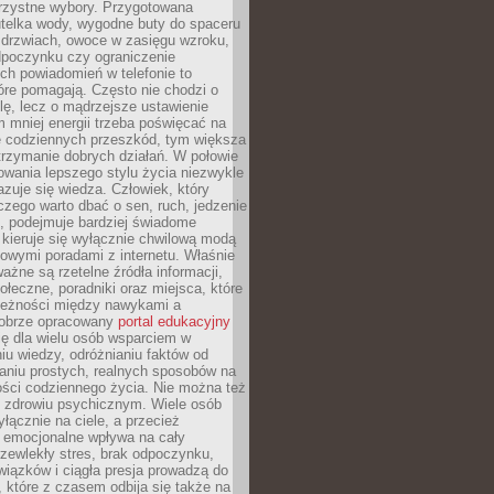
orzystne wybory. Przygotowana
utelka wody, wygodne buty do spaceru
 drzwiach, owoce w zasięgu wzroku,
dpoczynku czy ograniczenie
ch powiadomień w telefonie to
tóre pomagają. Często nie chodzi o
olę, lecz o mądrzejsze ustawienie
 mniej energii trzeba poświęcać na
 codziennych przeszkód, tym większa
trzymanie dobrych działań. W połowie
owania lepszego stylu życia niezwykle
uje się wiedza. Człowiek, który
czego warto dbać o sen, ruch, jedzenie
ę, podejmuje bardziej świadome
 kieruje się wyłącznie chwilową modą
owymi poradami z internetu. Właśnie
ważne są rzetelne źródła informacji,
łeczne, poradniki oraz miejsca, które
leżności między nawykami a
obrze opracowany
portal edukacyjny
ię dla wielu osób wsparciem w
u wiedzy, odróżnianiu faktów od
aniu prostych, realnych sposobów na
ości codziennego życia. Nie można też
 zdrowiu psychicznym. Wiele osób
yłącznie na ciele, a przecież
e emocjonalne wpływa na cały
zewlekły stres, brak odpoczynku,
iązków i ciągła presja prowadzą do
 które z czasem odbija się także na