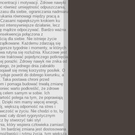
oncentracji i motywacji. Zdrowe nawyki
ęc również umiejętność odpuszczania,
zasu dla siebie, ograniczania nadmiaru
zukania równowagi między pracą a
. Czasami największym krokiem ku
est intensywniejsze działanie, lecz
ię mądrze odpoczywać. Bardzo ważna
konsekwencja połączona z
cią dla siebie. Nie istnieje życie
orządkowane. Każdemu zdarzają się
 gorsze tygodnie i momenty, w których
a rutyna się rozluźnia. Kluczowe jest
 nie traktować pojedynczego potknięcia
tej porażki. Zdrowy nawyk nie znika od
latego, że jednego dnia zabrakło
pojawił się mniej korzystny posiłek. O
yduje powrót do dobrego kierunku, a
a. Taka postawa chroni przed
em i pomaga budować trwałą zmianę
koniec warto podkreślić, że zdrowe
są celem samym w sobie. Ich
rtość polega na tym, że poprawiają
 Dzięki nim mamy więcej energii,
ój, większą odporność na stres i
wczość w życiu. Nie chodzi o to, by
wać cały dzień rygorystycznym
z by stworzyć taki styl
ia, który wspiera człowieka zamiast
 Im bardziej zmiana jest dostosowana
możliwości i rytmu życia, tym większa