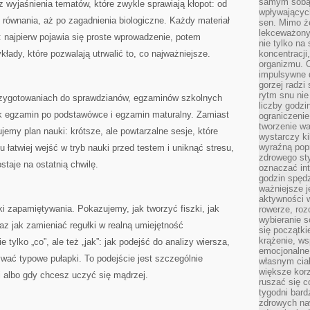
samym sobą.
z wyjaśnienia tematów, które zwykle sprawiają kłopot: od
wpływającyc
ez równania, aż po zagadnienia biologiczne. Każdy materiał
sen. Mimo ż
lekceważony
ć: najpierw pojawia się proste wprowadzenie, potem
nie tylko na
łady, które pozwalają utrwalić to, co najważniejsze.
koncentracji
organizmu. 
impulsywne d
gorzej radzi
rytm snu nie
przygotowaniach do sprawdzianów, egzaminów szkolnych
liczby godzi
k egzamin po podstawówce i egzamin maturalny. Zamiast
ograniczeni
tworzenie w
emy plan nauki: krótsze, ale powtarzalne sesje, które
wystarczy k
wyraźną popr
 łatwiej wejść w tryb nauki przed testem i uniknąć stresu,
zdrowego sty
staje na ostatnią chwilę.
oznaczać in
godzin spędz
ważniejsze j
aktywności w
 zapamiętywania. Pokazujemy, jak tworzyć fiszki, jak
rowerze, roz
wybieranie 
az jak zamieniać regułki w realną umiejętność
się początki
krążenie, ws
tylko „co”, ale też „jak”: jak podejść do analizy wiersza,
emocjonalne
ywać typowe pułapki. To podejście jest szczególnie
własnym cia
większe korz
 albo gdy chcesz uczyć się mądrzej.
ruszać się c
tygodni bard
zdrowych na