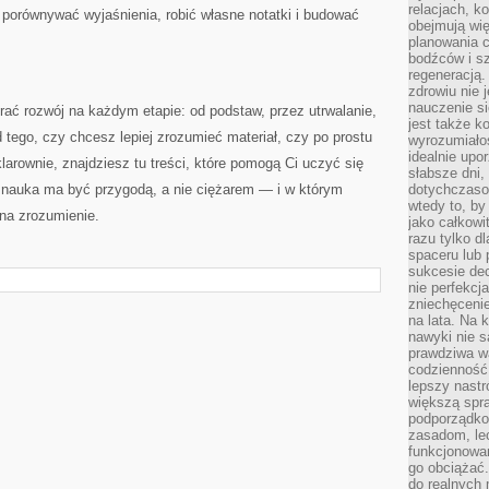
relacjach, k
orównywać wyjaśnienia, robić własne notatki i budować
obejmują wi
planowania c
bodźców i s
regeneracją
zdrowiu nie j
nauczenie s
rać rozwój na każdym etapie: od podstaw, przez utrwalanie,
jest także 
 tego, czy chcesz lepiej zrozumieć materiał, czy po prostu
wyrozumiałoś
idealnie up
larownie, znajdziesz tu treści, które pomogą Ci uczyć się
słabsze dni,
m nauka ma być przygodą, a nie ciężarem — i w którym
dotychczasow
wtedy to, by
na zrozumienie.
jako całkowi
razu tylko d
spaceru lub 
sukcesie dec
nie perfekcj
zniechęceni
na lata. Na 
nawyki nie 
prawdziwa wa
codzienność.
lepszy nastr
większą spra
podporządko
zasadom, lec
funkcjonowan
go obciążać.
do realnych 