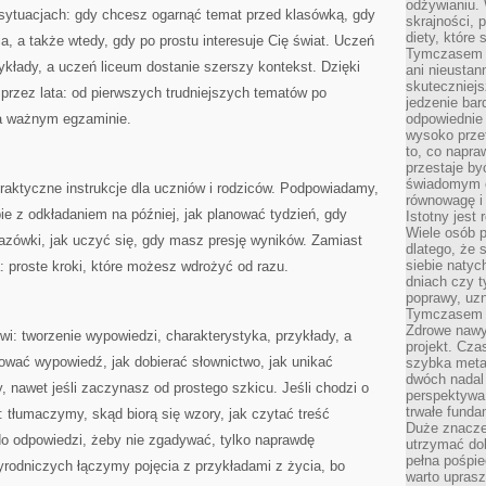
odżywianiu.
 sytuacjach: gdy chcesz ogarnąć temat przed klasówką, gdy
skrajności, 
diety, które
a, a także wtedy, gdy po prostu interesuje Cię świat. Uczeń
Tymczasem z
zykłady, a uczeń liceum dostanie szerszy kontekst. Dzięki
ani nieusta
skuteczniejs
przez lata: od pierwszych trudniejszych tematów po
jedzenie bar
na ważnym egzaminie.
odpowiednie
wysoko prze
to, co napra
przestaje b
świadomym e
praktyczne instrukcje dla uczniów i rodziców. Podpowiadamy,
równowagę i 
ie z odkładaniem na później, jak planować tydzień, gdy
Istotny jest
Wiele osób p
azówki, jak uczyć się, gdy masz presję wyników. Zamiast
dlatego, że 
siebie natyc
: proste kroki, które możesz wdrożyć od razu.
dniach czy t
poprawy, uzn
Tymczasem o
Zdrowe nawyk
i: tworzenie wypowiedzi, charakterystyka, przykłady, a
projekt. Cz
ować wypowiedź, jak dobierać słownictwo, jak unikać
szybka metam
dwóch nadal 
, nawet jeśli zaczynasz od prostego szkicu. Jeśli chodzi o
perspektywa
trwałe fund
tłumaczymy, skąd biorą się wzory, jak czytać treść
Duże znacze
 do odpowiedzi, żeby nie zgadywać, tylko naprawdę
utrzymać dob
pełna pośpie
rodniczych łączymy pojęcia z przykładami z życia, bo
warto uprasz