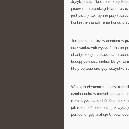
Język polski. Na stronie znajdzies
pisowni i interpretacji tekstu, prz
jest pisany tak, by nie przytłacza
konkretne zasady, a na końcu przyk
Ten portal jest też wsparciem w 
oraz większych wyzwań, takich ja
chaotycznego „zakuwania” proponuj
budują pewność siebie. Dzięki temu
który pojawia się, gdy wszystko zo
Ważnym elementem są też techniki
działa nauka w małych porcjach or
rozwiązywania zadań. Dostajesz nie 
jak rozumieć polecenia, jak wyłap
pomocne, gdy brakuje Ci pewności