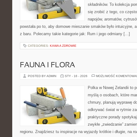
składników. To kolekcja pom
się zrobić z tego, co częst
napojów, aromatów, cytrusó
powstała po to, aby domowe mieszanie smaków było intuicyjne, a
z baru. Polecamy takie kategorie jak: Rum i jego odmiany […]
CATEGORIES:
KAWA A ZDROWIE
FAUNA I FLORA
POSTED BY ADMIN
STY - 16 - 2026
MOŻLIWOŚĆ KOMENTOWA
Polka w Nowej Zelandii to 
myślą o osobach, które marz
chmury, planują wyprawę do
odkrywać świat w rytmie za
praktyczne porady spotykają
zwykłe „zwiedzanie” zamien
regionu. Znajdziesz tu inspiracje na wyjazdy krótkie i długie, na ro