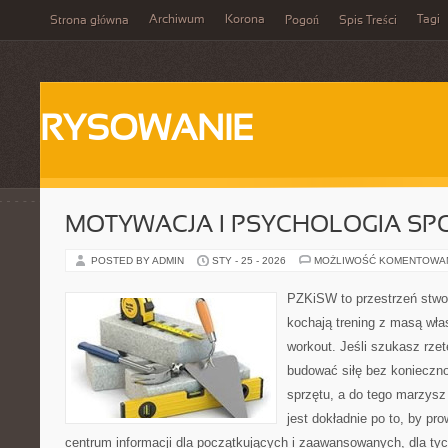
Archiwum
Korona
Tagi
Strona główna
Pogoń
Spis Treści
RYSOWANIE
MOTYWACJA I PSYCHOLOGIA SP
POSTED BY ADMIN
STY - 25 - 2026
MOŻLIWOŚĆ KOMENTOWA
PZKiSW to przestrzeń stwor
kochają trening z masą włas
workout. Jeśli szukasz rzet
budować siłę bez konieczno
sprzętu, a do tego marzysz 
jest dokładnie po to, by pr
centrum informacji dla początkujących i zaawansowanych, dla tyc