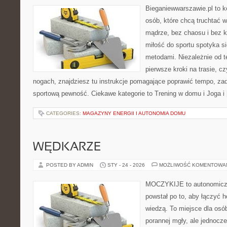
Bieganiewwarszawie.pl to 
osób, które chcą truchtać w
mądrze, bez chaosu i bez ko
miłość do sportu spotyka s
metodami. Niezależnie od t
pierwsze kroki na trasie, c
nogach, znajdziesz tu instrukcje pomagające poprawić tempo, za
sportową pewność. Ciekawe kategorie to Trening w domu i Joga i
CATEGORIES:
MAGAZYNY ENERGII I AUTONOMIA DOMU
WĘDKARZE
POSTED BY ADMIN
STY - 24 - 2026
MOŻLIWOŚĆ KOMENTOWA
MOCZYKIJE to autonomiczny
powstał po to, aby łączyć 
wiedzą. To miejsce dla osó
porannej mgły, ale jednocze