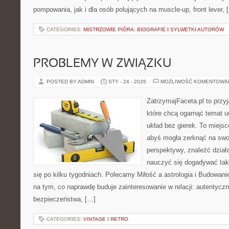
pompowania, jak i dla osób polujących na muscle-up, front lever, 
CATEGORIES:
MISTRZOWIE PIÓRA: BIOGRAFIE I SYLWETKI AUTORÓW
PROBLEMY W ZWIĄZKU
POSTED BY ADMIN
STY - 24 - 2026
MOŻLIWOŚĆ KOMENTOWA
ZatrzymajFaceta.pl to przyj
które chcą ogarnąć temat 
układ bez gierek. To miejs
abyś mogła zerknąć na swoj
perspektywy, znaleźć dział
nauczyć się dogadywać tak
się po kilku tygodniach. Polecamy Miłość a astrologia i Budowani
na tym, co naprawdę buduje zainteresowanie w relacji: autentycz
bezpieczeństwa, […]
CATEGORIES:
VINTAGE I RETRO