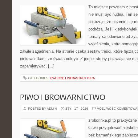
To miejsce powstało z pros
nie musi być nudna. Ten s
pokazuje, że uczenie się 
podróżą. Jeśli kiedykolwiek
tematy są oderwane od życi
wyjaśnienia, które pomagaj
zawiłe zagadnienia. Na stronie czeka zestaw treści, które łączą 
ciekawostkami ze świata odkryć. Z jednej strony pojawiają się mate
zapamiętywać, […]
CATEGORIES:
DWORCE I INFRASTRUKTURA
PIWO I BROWARNICTWO
POSTED BY ADMIN
STY - 17 - 2026
MOŻLIWOŚĆ KOMENTOWA
zrobdrinka.pl to praktyczne
łatwo przygotować nieskom
bez barmańskiego zaplecza