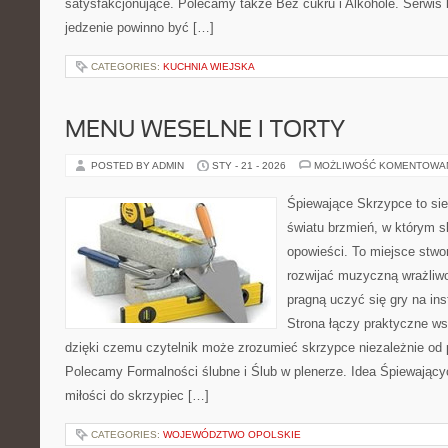
satysfakcjonujące. Polecamy także Bez cukru i Alkohole. Serwis k
jedzenie powinno być […]
CATEGORIES:
KUCHNIA WIEJSKA
MENU WESELNE I TORTY
POSTED BY ADMIN
STY - 21 - 2026
MOŻLIWOŚĆ KOMENTOWA
Śpiewające Skrzypce to si
światu brzmień, w którym s
opowieści. To miejsce stwo
rozwijać muzyczną wrażliwo
pragną uczyć się gry na i
Strona łączy praktyczne ws
dzięki czemu czytelnik może zrozumieć skrzypce niezależnie o
Polecamy Formalności ślubne i Ślub w plenerze. Idea Śpiewający
miłości do skrzypiec […]
CATEGORIES:
WOJEWÓDZTWO OPOLSKIE