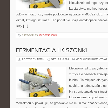
Niezależnie od tego, czy in
karpiarstwo, method feede
połów w morzu, czy może podlodowe wyprawy – MOCZYKIJE ma w
klimat, którego szukasz. Ten portal nie udaje encyklopedii oderwa
liczy […]
CATEGORIES:
EKO W KUCHNI
FERMENTACJA I KISZONKI
POSTED BY ADMIN
STY - 23 - 2026
MOŻLIWOŚĆ KOMENTOWA
Mediaknorr.pl to przystępny
z myślą o osobach szukają
kuchni. To miejsce dla tyc
szybko, a jednocześnie ce
Na stronie znajdziesz inspi
które można przygotować z
Mediaknorr.pl pokazuje, że gotowanie nie musi być czasochłonne,