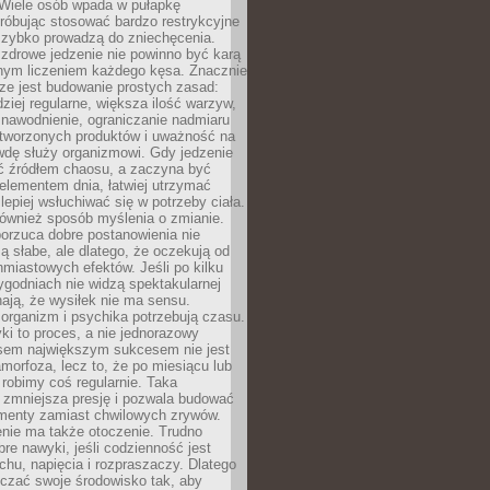
 Wiele osób wpada w pułapkę
próbując stosować bardzo restrykcyjne
 szybko prowadzą do zniechęcenia.
drowe jedzenie nie powinno być karą
nnym liczeniem każdego kęsa. Znacznie
ze jest budowanie prostych zasad:
dziej regularne, większa ilość warzyw,
 nawodnienie, ograniczanie nadmiaru
tworzonych produktów i uważność na
wdę służy organizmowi. Gdy jedzenie
yć źródłem chaosu, a zaczyna być
lementem dnia, łatwiej utrzymać
lepiej wsłuchiwać się w potrzeby ciała.
 również sposób myślenia o zmianie.
orzuca dobre postanowienia nie
są słabe, ale dlatego, że oczekują od
hmiastowych efektów. Jeśli po kilku
ygodniach nie widzą spektakularnej
ają, że wysiłek nie ma sensu.
rganizm i psychika potrzebują czasu.
i to proces, a nie jednorazowy
asem największym sukcesem nie jest
orfoza, lecz to, że po miesiącu lub
robimy coś regularnie. Taka
 zmniejsza presję i pozwala budować
amenty zamiast chwilowych zrywów.
nie ma także otoczenie. Trudno
re nawyki, jeśli codzienność jest
chu, napięcia i rozpraszaczy. Dlatego
czać swoje środowisko tak, aby