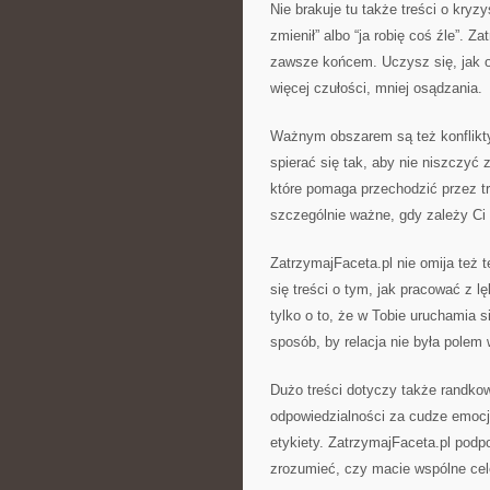
Nie brakuje tu także treści o kryz
zmienił” albo “ja robię coś źle”. 
zawsze końcem. Uczysz się, jak o
więcej czułości, mniej osądzania.
Ważnym obszarem są też konflikty. 
spierać się tak, aby nie niszczyć 
które pomaga przechodzić przez 
szczególnie ważne, gdy zależy Ci n
ZatrzymajFaceta.pl nie omija też t
się treści o tym, jak pracować z 
tylko o to, że w Tobie uruchamia 
sposób, by relacja nie była polem 
Dużo treści dotyczy także randkow
odpowiedzialności za cudze emocje
etykiety. ZatrzymajFaceta.pl podp
zrozumieć, czy macie wspólne cel