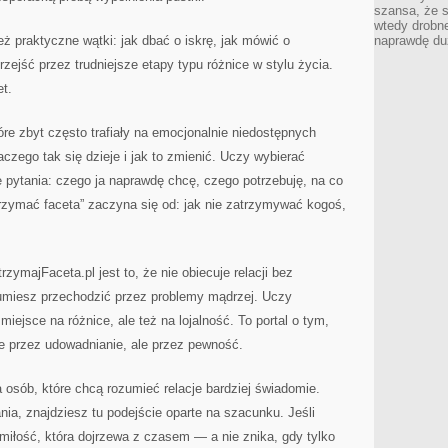
szansa, że s
wtedy drobn
eż praktyczne wątki: jak dbać o iskrę, jak mówić o
naprawdę du
zejść przez trudniejsze etapy typu różnice w stylu życia.
et.
óre zbyt często trafiały na emocjonalnie niedostępnych
zego tak się dzieje i jak to zmienić. Uczy wybierać
ie pytania: czego ja naprawdę chcę, czego potrzebuję, na co
rzymać faceta” zaczyna się od: jak nie zatrzymywać kogoś,
zymajFaceta.pl jest to, że nie obiecuje relacji bez
j umiesz przechodzić przez problemy mądrzej. Uczy
iejsce na różnice, ale też na lojalność. To portal o tym,
nie przez udowadnianie, ale przez pewność.
a osób, które chcą rozumieć relacje bardziej świadomie.
ia, znajdziesz tu podejście oparte na szacunku. Jeśli
iłość, która dojrzewa z czasem — a nie znika, gdy tylko