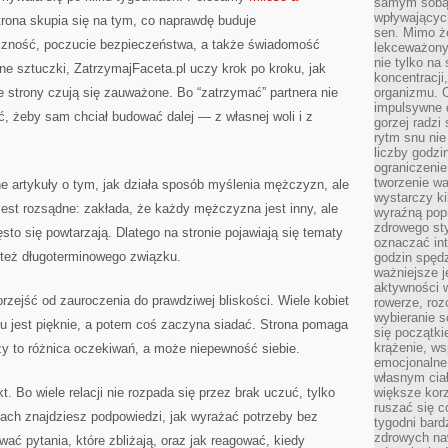
samym sobą.
wpływającyc
rona skupia się na tym, co naprawdę buduje
sen. Mimo ż
tyczność, poczucie bezpieczeństwa, a także świadomość
lekceważony
nie tylko na
e sztuczki, ZatrzymajFaceta.pl uczy krok po kroku, jak
koncentracji
e strony czują się zauważone. Bo “zatrzymać” partnera nie
organizmu. 
impulsywne d
ć, żeby sam chciał budować dalej — z własnej woli i z
gorzej radzi
rytm snu nie
liczby godzi
ograniczeni
tworzenie w
e artykuły o tym, jak działa sposób myślenia mężczyzn, ale
wystarczy k
jest rozsądne: zakłada, że każdy mężczyzna jest inny, ale
wyraźną popr
zdrowego sty
sto się powtarzają. Dlatego na stronie pojawiają się tematy
oznaczać in
 też długoterminowego związku.
godzin spędz
ważniejsze j
aktywności w
przejść od zauroczenia do prawdziwej bliskości. Wiele kobiet
rowerze, roz
wybieranie 
u jest pięknie, a potem coś zaczyna siadać. Strona pomaga
się początki
krążenie, ws
zy to różnica oczekiwań, a może niepewność siebie.
emocjonalne
własnym cia
t. Bo wiele relacji nie rozpada się przez brak uczuć, tylko
większe korz
ruszać się c
łach znajdziesz podpowiedzi, jak wyrażać potrzeby bez
tygodni bard
zdrowych na
ać pytania, które zbliżają, oraz jak reagować, kiedy