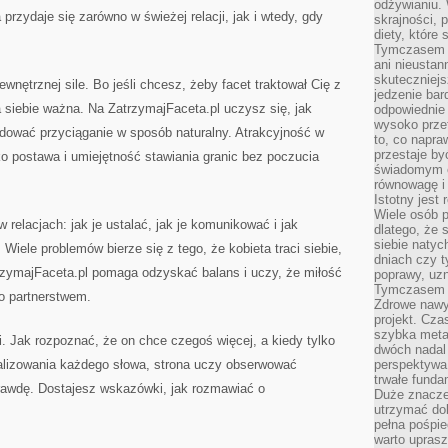
odżywianiu.
 przydaje się zarówno w świeżej relacji, jak i wtedy, gdy
skrajności, 
diety, które
Tymczasem z
ani nieusta
skuteczniejs
nętrznej sile. Bo jeśli chcesz, żeby facet traktował Cię z
jedzenie bar
siebie ważna. Na ZatrzymajFaceta.pl uczysz się, jak
odpowiednie
wysoko prze
dować przyciąganie w sposób naturalny. Atrakcyjność w
to, co napra
przestaje b
lko postawa i umiejętność stawiania granic bez poczucia
świadomym e
równowagę i 
Istotny jest
Wiele osób p
relacjach: jak je ustalać, jak je komunikować i jak
dlatego, że 
siebie natyc
 Wiele problemów bierze się z tego, że kobieta traci siebie,
dniach czy t
rzymajFaceta.pl pomaga odzyskać balans i uczy, że miłość
poprawy, uzn
Tymczasem o
o partnerstwem.
Zdrowe nawyk
projekt. Cz
szybka metam
i. Jak rozpoznać, że on chce czegoś więcej, a kiedy tylko
dwóch nadal 
nalizowania każdego słowa, strona uczy obserwować
perspektywa
trwałe fund
rawdę. Dostajesz wskazówki, jak rozmawiać o
Duże znacze
utrzymać dob
pełna pośpie
warto uprasz