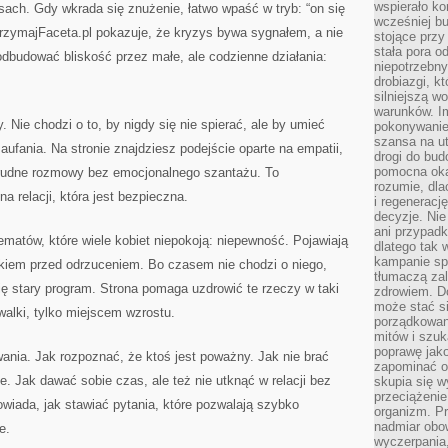
wspierało k
ysach. Gdy wkrada się znużenie, łatwo wpaść w tryb: “on się
wcześniej b
ZatrzymajFaceta.pl pokazuje, że kryzys bywa sygnałem, a nie
stojące przy
stała pora o
dbudować bliskość przez małe, ale codzienne działania:
niepotrzebny
drobiazgi, k
silniejszą w
warunków. Im
Nie chodzi o to, by nigdy się nie spierać, ale by umieć
pokonywanie
szansa na u
zaufania. Na stronie znajdziesz podejście oparte na empatii,
drogi do bud
pomocna okaz
trudne rozmowy bez emocjonalnego szantażu. To
rozumie, dla
a relacji, która jest bezpieczna.
i regeneracj
decyzje. Nie
ani przypadk
ematów, które wiele kobiet niepokoją: niepewność. Pojawiają
dlatego tak 
kampanie spo
lękiem przed odrzuceniem. Bo czasem nie chodzi o niego,
tłumaczą za
się stary program. Strona pomaga uzdrowić te rzeczy w taki
zdrowiem. D
może stać s
walki, tylko miejscem wzrostu.
porządkowani
mitów i szuk
poprawę jak
ania. Jak rozpoznać, że ktoś jest poważny. Jak nie brać
zapominać o
. Jak dawać sobie czas, ale też nie utknąć w relacji bez
skupia się w
przeciążeni
owiada, jak stawiać pytania, które pozwalają szybko
organizm. Pr
nadmiar obow
e.
wyczerpania,