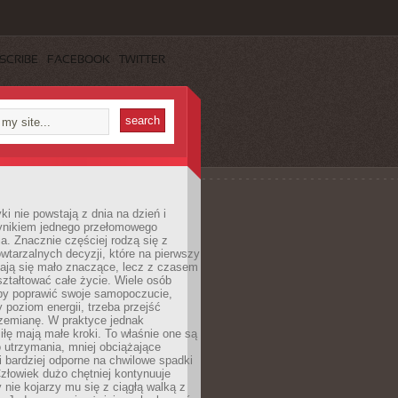
SCRIBE
FACEBOOK
TWITTER
i nie powstają z dnia na dzień i
ynikiem jednego przełomowego
a. Znacznie częściej rodzą się z
wtarzalnych decyzji, które na pierwszy
dają się mało znaczące, lecz z czasem
ztałtować całe życie. Wiele osób
by poprawić swoje samopoczucie,
 poziom energii, trzeba przejść
rzemianę. W praktyce jednak
iłę mają małe kroki. To właśnie one są
o utrzymania, mniej obciążające
i bardziej odporne na chwilowe spadki
złowiek dużo chętniej kontynuuje
y nie kojarzy mu się z ciągłą walką z