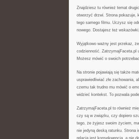
Znajdziesz tu również temat drugi
otworzyć drzwi. Strona pokazuje, 
tego samego filmu. Uczysz się odr
nowego. Dostajesz też wskazówki, 
Wyjątkowo ważny jest przekaz, że 
codzienność. ZatrzymajFaceta.pl 
Możesz mówić o swoich potrzebach
Na stronie pojawiają się także mat
usprawiedliwiać złe zachowania, a
czemu tak trudno mu mówić o emoc
widzieć kontekst. To pozwala pod
ZatrzymajFaceta.pl to również miej
czy są w związku, czy dopiero szu
tego, że żyjesz swoim życiem, ma
nie jedyną deską ratunku. Strona i
relacja jest konsekwencją, a nie d