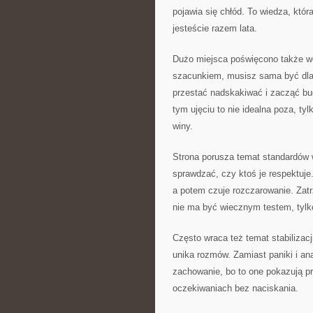
pojawia się chłód. To wiedza, która
jesteście razem lata.
Dużo miejsca poświęcono także wew
szacunkiem, musisz sama być dla 
przestać nadskakiwać i zacząć bu
tym ujęciu to nie idealna poza, ty
winy.
Strona porusza temat standardów w 
sprawdzać, czy ktoś je respektuje.
a potem czuje rozczarowanie. Zat
nie ma być wiecznym testem, tylk
Często wraca też temat stabilizacj
unika rozmów. Zamiast paniki i a
zachowanie, bo to one pokazują p
oczekiwaniach bez naciskania.