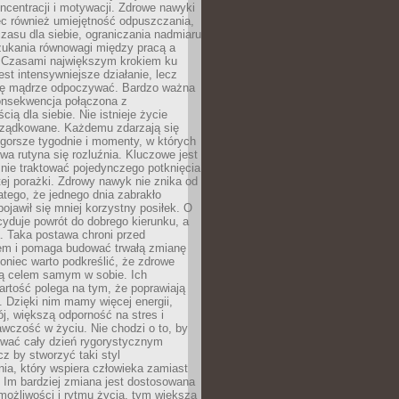
oncentracji i motywacji. Zdrowe nawyki
ęc również umiejętność odpuszczania,
zasu dla siebie, ograniczania nadmiaru
zukania równowagi między pracą a
. Czasami największym krokiem ku
est intensywniejsze działanie, lecz
ię mądrze odpoczywać. Bardzo ważna
konsekwencja połączona z
cią dla siebie. Nie istnieje życie
orządkowane. Każdemu zdarzają się
 gorsze tygodnie i momenty, w których
a rutyna się rozluźnia. Kluczowe jest
 nie traktować pojedynczego potknięcia
tej porażki. Zdrowy nawyk nie znika od
latego, że jednego dnia zabrakło
pojawił się mniej korzystny posiłek. O
yduje powrót do dobrego kierunku, a
a. Taka postawa chroni przed
em i pomaga budować trwałą zmianę
koniec warto podkreślić, że zdrowe
są celem samym w sobie. Ich
rtość polega na tym, że poprawiają
 Dzięki nim mamy więcej energii,
ój, większą odporność na stres i
wczość w życiu. Nie chodzi o to, by
wać cały dzień rygorystycznym
z by stworzyć taki styl
ia, który wspiera człowieka zamiast
 Im bardziej zmiana jest dostosowana
możliwości i rytmu życia, tym większa