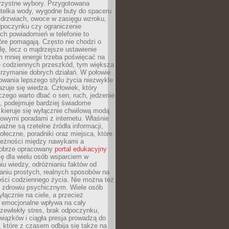
orzystne wybory. Przygotowana
utelka wody, wygodne buty do spaceru
 drzwiach, owoce w zasięgu wzroku,
dpoczynku czy ograniczenie
ch powiadomień w telefonie to
tóre pomagają. Często nie chodzi o
olę, lecz o mądrzejsze ustawienie
 mniej energii trzeba poświęcać na
 codziennych przeszkód, tym większa
trzymanie dobrych działań. W połowie
owania lepszego stylu życia niezwykle
uje się wiedza. Człowiek, który
czego warto dbać o sen, ruch, jedzenie
ę, podejmuje bardziej świadome
 kieruje się wyłącznie chwilową modą
owymi poradami z internetu. Właśnie
ważne są rzetelne źródła informacji,
łeczne, poradniki oraz miejsca, które
leżności między nawykami a
obrze opracowany
portal edukacyjny
ię dla wielu osób wsparciem w
u wiedzy, odróżnianiu faktów od
aniu prostych, realnych sposobów na
ości codziennego życia. Nie można też
 zdrowiu psychicznym. Wiele osób
yłącznie na ciele, a przecież
e emocjonalne wpływa na cały
zewlekły stres, brak odpoczynku,
iązków i ciągła presja prowadzą do
 które z czasem odbija się także na