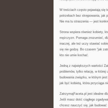
W treściach często pojawiają się t
potrzebach bez skrępowania, jak pr
Nie ma tu straszenia — jest konkr
Strona wspiera również kobiety, kt
mężczyzn. Pomaga zrozumieć, dlac
inaczej, ale też uczy stawiać sob
się nie godzę. Bo czasem “jak zat
kto nie umie kochać.
Jedną z największych wartości Zatr
problemów, tylko relację, w które
budowania związku, w którym jest m
jak być kobietą, która przyciąga 
ZatrzymajFaceta.pl jest idealne dl
Jeśli masz dość ciągłego zgadywan
chcesz nauczyć się, jak budować m