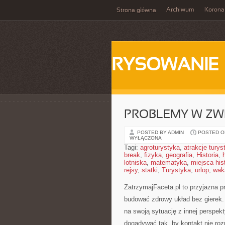
Archiwum
Korona
Strona główna
RYSOWANIE
PROBLEMY W ZW
POSTED BY ADMIN
POSTED ON
WYŁĄCZONA
Tagi:
agroturystyka
,
atrakcje tury
break
,
fizyka
,
geografia
,
Historia
,
lotniska
,
matematyka
,
miejsca his
rejsy
,
statki
,
Turystyka
,
urlop
,
wak
ZatrzymajFaceta.pl to przyjazna pr
budować zdrowy układ bez gierek.
na swoją sytuację z innej perspek
dogadywać tak, by kontakt nie ro