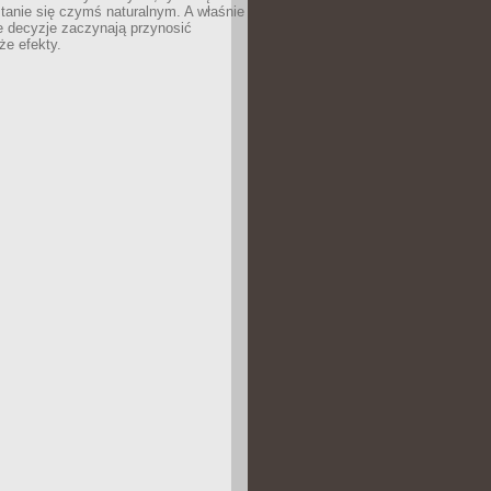
tanie się czymś naturalnym. A właśnie
e decyzje zaczynają przynosić
że efekty.