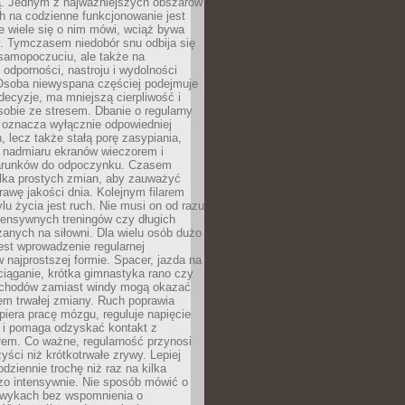
 Jednym z najważniejszych obszarów
h na codzienne funkcjonowanie jest
e wiele się o nim mówi, wciąż bywa
. Tymczasem niedobór snu odbija się
 samopoczuciu, ale także na
, odporności, nastroju i wydolności
Osoba niewyspana częściej podejmuje
ecyzje, ma mniejszą cierpliwość i
 sobie ze stresem. Dbanie o regularny
 oznacza wyłącznie odpowiedniej
n, lecz także stałą porę zasypiania,
e nadmiaru ekranów wieczorem i
arunków do odpoczynku. Czasem
ilka prostych zmian, aby zauważyć
awę jakości dnia. Kolejnym filarem
lu życia jest ruch. Nie musi on od razu
tensywnych treningów czy długich
anych na siłowni. Dla wielu osób dużo
est wprowadzenie regularnej
 najprostszej formie. Spacer, jazda na
ciąganie, krótka gimnastyka rano czy
schodów zamiast windy mogą okazać
em trwałej zmiany. Ruch poprawia
piera pracę mózgu, reguluje napięcie
 i pomaga odzyskać kontakt z
łem. Co ważne, regularność przynosi
yści niż krótkotrwałe zrywy. Lepiej
odziennie trochę niż raz na kilka
zo intensywnie. Nie sposób mówić o
wykach bez wspomnienia o