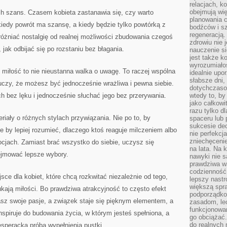
relacjach, k
obejmują wi
ch szans. Czasem kobieta zastanawia się, czy warto
planowania c
kiedy powrót ma szansę, a kiedy będzie tylko powtórką z
bodźców i s
regeneracją
óżniać nostalgię od realnej możliwości zbudowania czegoś
zdrowiu nie j
jak odbijać się po rozstaniu bez błagania.
nauczenie s
jest także 
wyrozumiałoś
miłość to nie nieustanna walka o uwagę. To raczej wspólna
idealnie up
słabsze dni,
uczy, że możesz być jednocześnie wrażliwa i pewna siebie.
dotychczasow
 bez lęku i jednocześnie słuchać jego bez przerywania.
wtedy to, by
jako całkowi
razu tylko d
eriały o różnych stylach przywiązania. Nie po to, by
spaceru lub 
sukcesie dec
le by lepiej rozumieć, dlaczego ktoś reaguje milczeniem albo
nie perfekcj
zniechęceni
jach. Zamiast brać wszystko do siebie, uczysz się
na lata. Na 
ejmować lepsze wybory.
nawyki nie 
prawdziwa wa
codzienność.
sce dla kobiet, które chcą rozkwitać niezależnie od tego,
lepszy nastr
większą spra
kają miłości. Bo prawdziwa atrakcyjność to często efekt
podporządko
sz swoje pasje, a związek staje się pięknym elementem, a
zasadom, lec
funkcjonowan
nspiruje do budowania życia, w którym jesteś spełniona, a
go obciążać.
do realnych 
esperacką próbą wypełnienia pustki.