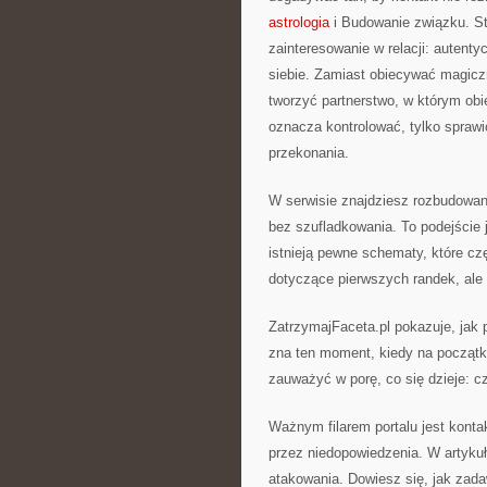
astrologia
i Budowanie związku. St
zainteresowanie w relacji: auten
siebie. Zamiast obiecywać magiczn
tworzyć partnerstwo, w którym obi
oznacza kontrolować, tylko sprawi
przekonania.
W serwisie znajdziesz rozbudowan
bez szufladkowania. To podejście 
istnieją pewne schematy, które czę
dotyczące pierwszych randek, ale
ZatrzymajFaceta.pl pokazuje, jak 
zna ten moment, kiedy na początk
zauważyć w porę, co się dzieje: c
Ważnym filarem portalu jest kontak
przez niedopowiedzenia. W artyku
atakowania. Dowiesz się, jak zadaw