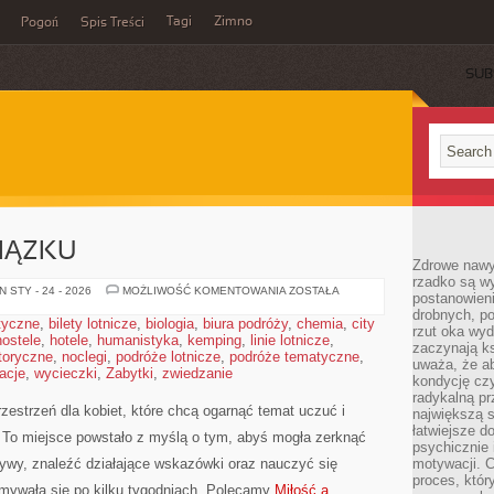
Tagi
Zimno
Pogoń
Spis Treści
SUB
IĄZKU
Zdrowe nawyk
rzadko są w
PROBLEMY
 STY - 24 - 2026
MOŻLIWOŚĆ KOMENTOWANIA
ZOSTAŁA
postanowieni
W
drobnych, po
ZWIĄZKU
styczne
,
bilety lotnicze
,
biologia
,
biura podróży
,
chemia
,
city
rzut oka wy
hostele
,
hotele
,
humanistyka
,
kemping
,
linie lotnicze
,
zaczynają ks
toryczne
,
noclegi
,
podróże lotnicze
,
podróże tematyczne
,
uważa, że a
acje
,
wycieczki
,
Zabytki
,
zwiedzanie
kondycję czy
radykalną p
zestrzeń dla kobiet, które chcą ogarnąć temat uczuć i
największą s
łatwiejsze d
 To miejsce powstało z myślą o tym, abyś mogła zerknąć
psychicznie 
tywy, znaleźć działające wskazówki oraz nauczyć się
motywacji. C
proces, któr
zmywała się po kilku tygodniach. Polecamy
Miłość a