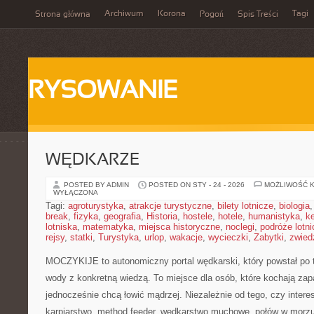
Archiwum
Korona
Tagi
Strona główna
Pogoń
Spis Treści
RYSOWANIE
WĘDKARZE
POSTED BY ADMIN
POSTED ON STY - 24 - 2026
MOŻLIWOŚĆ 
WYŁĄCZONA
Tagi:
agroturystyka
,
atrakcje turystyczne
,
bilety lotnicze
,
biologia
break
,
fizyka
,
geografia
,
Historia
,
hostele
,
hotele
,
humanistyka
,
k
lotniska
,
matematyka
,
miejsca historyczne
,
noclegi
,
podróże lotn
rejsy
,
statki
,
Turystyka
,
urlop
,
wakacje
,
wycieczki
,
Zabytki
,
zwied
MOCZYKIJE to autonomiczny portal wędkarski, który powstał po 
wody z konkretną wiedzą. To miejsce dla osób, które kochają zap
jednocześnie chcą łowić mądrzej. Niezależnie od tego, czy interes
karpiarstwo, method feeder, wędkarstwo muchowe, połów w morz