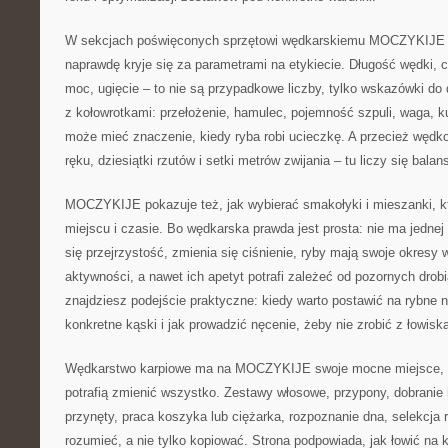
W sekcjach poświęconych sprzętowi wędkarskiemu MOCZYKIJE 
naprawdę kryje się za parametrami na etykiecie. Długość wędki, c
moc, ugięcie – to nie są przypadkowe liczby, tylko wskazówki do
z kołowrotkami: przełożenie, hamulec, pojemność szpuli, waga, ku
może mieć znaczenie, kiedy ryba robi ucieczkę. A przecież wędk
ręku, dziesiątki rzutów i setki metrów zwijania – tu liczy się balan
MOCZYKIJE pokazuje też, jak wybierać smakołyki i mieszanki, k
miejscu i czasie. Bo wędkarska prawda jest prosta: nie ma jednej
się przejrzystość, zmienia się ciśnienie, ryby mają swoje okresy w
aktywności, a nawet ich apetyt potrafi zależeć od pozornych drob
znajdziesz podejście praktyczne: kiedy warto postawić na rybne 
konkretne kąski i jak prowadzić nęcenie, żeby nie zrobić z łowiska
Wędkarstwo karpiowe ma na MOCZYKIJE swoje mocne miejsce, bo
potrafią zmienić wszystko. Zestawy włosowe, przypony, dobranie
przynęty, praca koszyka lub ciężarka, rozpoznanie dna, selekcja 
rozumieć, a nie tylko kopiować. Strona podpowiada, jak łowić na k