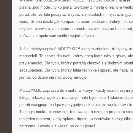
W całym tym bogactwie treści MOCZYKIJE zachowuje charakter aut
pisana „pod modę”, tylko portal tworzony z myślą o realnym wędk
porad, ale też lubi poczytać o rybach, metodach i miejscach, gdy
wodą. Strona działa jak kompas: czasem podpowie drobny trik, c
czynniki pierwsze, a czasem po prostu pozwoli poczuć ten klimat,
znów chce spakować wędki i wyjść o świcie.
Jeżeli miałbyś opisać MOCZYKIJE jednym zdaniem, to byłoby to: 
marzycieli. To serwis dla tych, którzy chcą łowić ryby z głową, al
przyjemności. Dla tych, którzy potrafią cieszyć się drobnym ok
szczupakiem. Dla tych, którzy lubią technikę i sprzęt, ale nadal 
jest to, co dzieje się nad wodą: emocje.
MOCZYKIJE zaprasza do świata, w którym każdy sezon jest inny
lekcją, a każdy wędkarz ma swoje małe tajemnice. I właśnie dlate
potrafi wciągnąć: bo łączy przygody i pokazuje, że wędkarstwo to s
To ciągła nauka, planowanie, testowanie, a czasem po prostu sied
ten jeden moment, kiedy spławik drgnie, szczytówka zadrży albo 
zatrzyma. I wtedy już wiesz, po co tu jesteś.