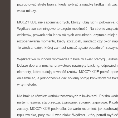
przygotować strefę brania, kiedy wybrać zasiadkę krótką i jak za
woda milczy.
MOCZYKIJE nie zapomina o tych, którzy lubią ruch i polowanie, cz
Wędkarstwo spinningowe to często mobilność. Na stronie znajdzi
woblerów, prowadzenia ich w różnych warunkach, czytania miejsc 
rozpoznawania momentu, kiedy szczupak, sandacz czy okoń nap
To wiedza, dzięki której zamiast rzucać „gdzie popadnie”, zaczyna
Wędkarstwo muchowe wprowadza z kolei w świat precyzji, lekkości
Dobrze dobrana mucha, prawidłowo nawinięty backing, odpowiednie 
elementy, które budują pewność rzutów. MOCZYKIJE potrafi opowi
onieśmielać, a jednocześnie dać solidną porcję konkretów dla tych
w tę metodę.
Nie brakuje również wątków związanych z łowiskami. Polska woda
nurtem, jeziora, starorzecza, żwirownie, zbiorniki zaporowe. Każ
zasady. MOCZYKIJE podkreśla, że warto rozumieć, jak zachowują
typu łowiska, pory roku i warunków. Wędkarz, który potrafi myśl