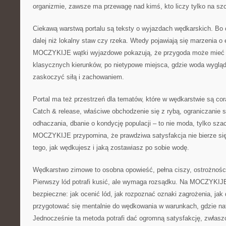
organizmie, zawsze ma przewagę nad kimś, kto liczy tylko na sz
Ciekawą warstwą portalu są teksty o wyjazdach wędkarskich. Bo
dalej niż lokalny staw czy rzeka. Wtedy pojawiają się marzenia 
MOCZYKIJE wątki wyjazdowe pokazują, że przygoda może mieć w
klasycznych kierunków, po nietypowe miejsca, gdzie woda wygląda
zaskoczyć siłą i zachowaniem.
Portal ma też przestrzeń dla tematów, które w wędkarstwie są cor
Catch & release, właściwe obchodzenie się z rybą, ograniczanie s
odhaczania, dbanie o kondycję populacji – to nie moda, tylko sza
MOCZYKIJE przypomina, że prawdziwa satysfakcja nie bierze się 
tego, jak wędkujesz i jaką zostawiasz po sobie wodę.
Wędkarstwo zimowe to osobna opowieść, pełna ciszy, ostrożności
Pierwszy lód potrafi kusić, ale wymaga rozsądku. Na MOCZYKIJE
bezpieczne: jak ocenić lód, jak rozpoznać oznaki zagrożenia, jak 
przygotować się mentalnie do wędkowania w warunkach, gdzie na
Jednocześnie ta metoda potrafi dać ogromną satysfakcję, zwłaszc