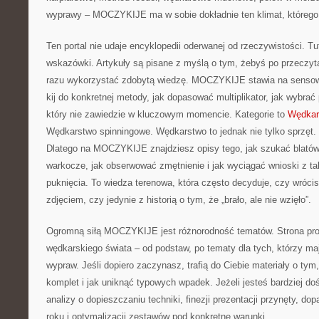
wyprawy – MOCZYKIJE ma w sobie dokładnie ten klimat, którego
Ten portal nie udaje encyklopedii oderwanej od rzeczywistości. Tut
wskazówki. Artykuły są pisane z myślą o tym, żebyś po przeczyta
razu wykorzystać zdobytą wiedzę. MOCZYKIJE stawia na sensown
kij do konkretnej metody, jak dopasować multiplikator, jak wybrać 
który nie zawiedzie w kluczowym momencie. Kategorie to
Wędkar
Wędkarstwo spinningowe. Wędkarstwo to jednak nie tylko sprzęt. 
Dlatego na MOCZYKIJE znajdziesz opisy tego, jak szukać blatów
warkocze, jak obserwować zmętnienie i jak wyciągać wnioski z ta
puknięcia. To wiedza terenowa, która często decyduje, czy wró
zdjęciem, czy jedynie z historią o tym, że „brało, ale nie wzięło”.
Ogromną siłą MOCZYKIJE jest różnorodność tematów. Strona pro
wędkarskiego świata – od podstaw, po tematy dla tych, którzy maj
wypraw. Jeśli dopiero zaczynasz, trafią do Ciebie materiały o ty
komplet i jak uniknąć typowych wpadek. Jeżeli jesteś bardziej d
analizy o dopieszczaniu techniki, finezji prezentacji przynęty, d
roku i optymalizacji zestawów pod konkretne warunki.