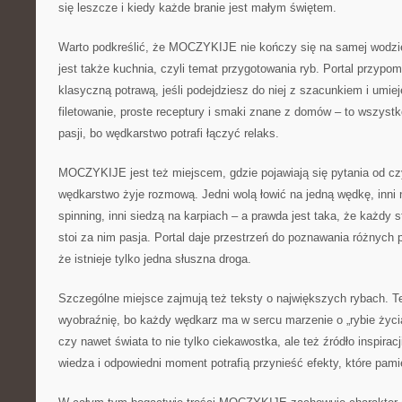
się leszcze i kiedy każde branie jest małym świętem.
Warto podkreślić, że MOCZYKIJE nie kończy się na samej wodzi
jest także kuchnia, czyli temat przygotowania ryb. Portal przypo
klasyczną potrawą, jeśli podejdziesz do niej z szacunkiem i umiej
filetowanie, proste receptury i smaki znane z domów – to wszys
pasji, bo wędkarstwo potrafi łączyć relaks.
MOCZYKIJE jest też miejscem, gdzie pojawiają się pytania od cz
wędkarstwo żyje rozmową. Jedni wolą łowić na jedną wędkę, inni n
spinning, inni siedzą na karpiach – a prawda jest taka, że każdy s
stoi za nim pasja. Portal daje przestrzeń do poznawania różnych
że istnieje tylko jedna słuszna droga.
Szczególne miejsce zajmują też teksty o największych rybach. Te 
wyobraźnię, bo każdy wędkarz ma w sercu marzenie o „rybie życia
czy nawet świata to nie tylko ciekawostka, ale też źródło inspiracj
wiedza i odpowiedni moment potrafią przynieść efekty, które pamię