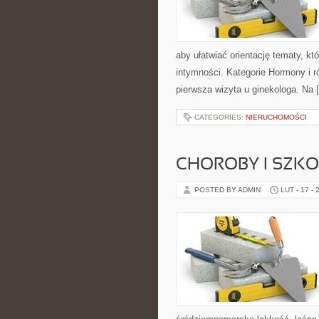
aby ułatwiać orientację tematy, k
intymności. Kategorie Hormony i r
pierwsza wizyta u ginekologa. Na 
CATEGORIES:
NIERUCHOMOŚCI
CHOROBY I SZKO
POSTED BY ADMIN
LUT - 17 - 