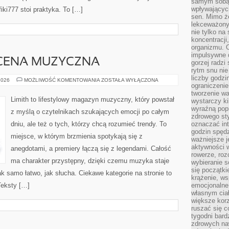
samym sobą.
wpływającyc
ki777 stoi praktyka. To […]
sen. Mimo ż
lekceważony
nie tylko na
koncentracji
organizmu. 
impulsywne d
CENA MUZYCZNA
gorzej radzi
rytm snu nie
liczby godzi
ZAGRANICZNA
2026
MOŻLIWOŚĆ KOMENTOWANIA
ZOSTAŁA WYŁĄCZONA
ograniczeni
SCENA
MUZYCZNA
tworzenie w
Limith to lifestylowy magazyn muzyczny, który powstał
wystarczy k
wyraźną popr
z myślą o czytelnikach szukających emocji po całym
zdrowego sty
dniu, ale też o tych, którzy chcą rozumieć trendy. To
oznaczać in
godzin spędz
miejsce, w którym brzmienia spotykają się z
ważniejsze j
aktywności w
anegdotami, a premiery łączą się z legendami. Całość
rowerze, roz
ma charakter przystępny, dzięki czemu muzyka staje
wybieranie 
się początki
tak samo łatwo, jak słucha. Ciekawe kategorie na stronie to
krążenie, ws
Teksty […]
emocjonalne
własnym cia
większe korz
ruszać się c
tygodni bard
zdrowych na