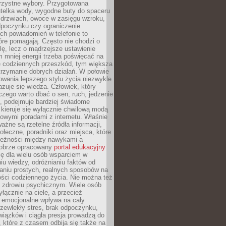
orzystne wybory. Przygotowana
utelka wody, wygodne buty do spaceru
 drzwiach, owoce w zasięgu wzroku,
dpoczynku czy ograniczenie
ch powiadomień w telefonie to
tóre pomagają. Często nie chodzi o
olę, lecz o mądrzejsze ustawienie
 mniej energii trzeba poświęcać na
 codziennych przeszkód, tym większa
trzymanie dobrych działań. W połowie
owania lepszego stylu życia niezwykle
uje się wiedza. Człowiek, który
czego warto dbać o sen, ruch, jedzenie
ę, podejmuje bardziej świadome
 kieruje się wyłącznie chwilową modą
owymi poradami z internetu. Właśnie
ważne są rzetelne źródła informacji,
łeczne, poradniki oraz miejsca, które
leżności między nawykami a
obrze opracowany
portal edukacyjny
ię dla wielu osób wsparciem w
u wiedzy, odróżnianiu faktów od
aniu prostych, realnych sposobów na
ości codziennego życia. Nie można też
 zdrowiu psychicznym. Wiele osób
yłącznie na ciele, a przecież
e emocjonalne wpływa na cały
zewlekły stres, brak odpoczynku,
iązków i ciągła presja prowadzą do
 które z czasem odbija się także na