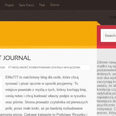
Tagi
Zimno
Pogoń
Spis Treści
SUB
T JOURNAL
Zdrowe nawyk
rzadko są w
ZESZYTY
2026
MOŻLIWOŚĆ KOMENTOWANIA
ZOSTAŁA WYŁĄCZONA
postanowieni
I
BULLET
drobnych, po
JOURNAL
Elfiki777 to natchniony blog dla osób, które chcą
rzut oka wy
zaczynają ks
rysować i pisać ręcznie w sposób przyjemny. To
uważa, że a
kondycję czy
miejsce powstało z myślą o tych, którzy kochają linię,
radykalną p
cenią notes i chcą budować własny podpis w rysunku
największą s
łatwiejsze d
oraz piśmie. Strona prowadzi czytelnika od pierwszych
psychicznie 
prób, przez małe kroki, aż po bardziej rozbudowane
motywacji. C
proces, któr
armonią pisma. Ciekawe kategorie to Podstawy Rysunku i