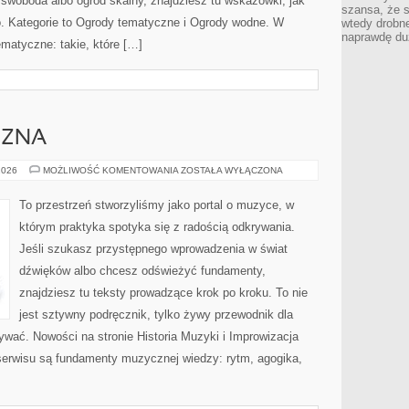
swoboda albo ogród skalny, znajdziesz tu wskazówki, jak
szansa, że s
o. Kategorie to Ogrody tematyczne i Ogrody wodne. W
wtedy drobn
naprawdę du
matyczne: takie, które […]
CZNA
MUZYKA
2026
MOŻLIWOŚĆ KOMENTOWANIA
ZOSTAŁA WYŁĄCZONA
KLASYCZNA
To przestrzeń stworzyliśmy jako portal o muzyce, w
którym praktyka spotyka się z radością odkrywania.
Jeśli szukasz przystępnego wprowadzenia w świat
dźwięków albo chcesz odświeżyć fundamenty,
znajdziesz tu teksty prowadzące krok po kroku. To nie
jest sztywny podręcznik, tylko żywy przewodnik dla
ywać. Nowości na stronie Historia Muzyki i Improwizacja
erwisu są fundamenty muzycznej wiedzy: rytm, agogika,