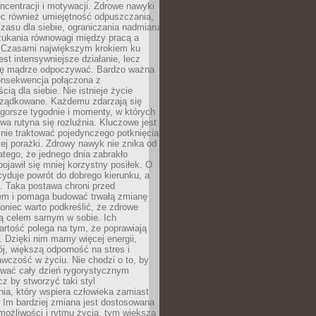
oncentracji i motywacji. Zdrowe nawyki
ęc również umiejętność odpuszczania,
zasu dla siebie, ograniczania nadmiaru
zukania równowagi między pracą a
. Czasami największym krokiem ku
est intensywniejsze działanie, lecz
ię mądrze odpoczywać. Bardzo ważna
konsekwencja połączona z
cią dla siebie. Nie istnieje życie
orządkowane. Każdemu zdarzają się
 gorsze tygodnie i momenty, w których
a rutyna się rozluźnia. Kluczowe jest
 nie traktować pojedynczego potknięcia
tej porażki. Zdrowy nawyk nie znika od
latego, że jednego dnia zabrakło
pojawił się mniej korzystny posiłek. O
yduje powrót do dobrego kierunku, a
a. Taka postawa chroni przed
em i pomaga budować trwałą zmianę
koniec warto podkreślić, że zdrowe
są celem samym w sobie. Ich
rtość polega na tym, że poprawiają
 Dzięki nim mamy więcej energii,
ój, większą odporność na stres i
wczość w życiu. Nie chodzi o to, by
wać cały dzień rygorystycznym
z by stworzyć taki styl
ia, który wspiera człowieka zamiast
 Im bardziej zmiana jest dostosowana
możliwości i rytmu życia, tym większa