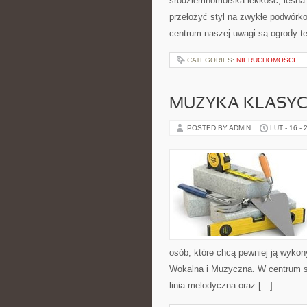
śródziemnomorska lekkość, leśna 
przełożyć styl na zwykłe podwórk
centrum naszej uwagi są ogrody te
CATEGORIES:
NIERUCHOMOŚCI
MUZYKA KLASY
POSTED BY ADMIN
LUT - 16 - 
osób, które chcą pewniej ją wykon
Wokalna i Muzyczna. W centrum s
linia melodyczna oraz […]