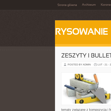
Archiwum
Korona
Strona główna
RYSOWANIE
ZESZYTY I BULLE
POSTED BY ADMIN
LUT - 21 - 
tematy związane z kompozycją i h