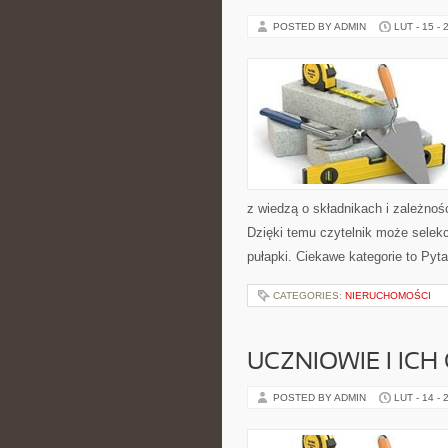
POSTED BY ADMIN
LUT - 15 - 
z wiedzą o składnikach i zależno
Dzięki temu czytelnik może selekc
pułapki. Ciekawe kategorie to Pyta
CATEGORIES:
NIERUCHOMOŚCI
UCZNIOWIE I ICH
POSTED BY ADMIN
LUT - 14 - 