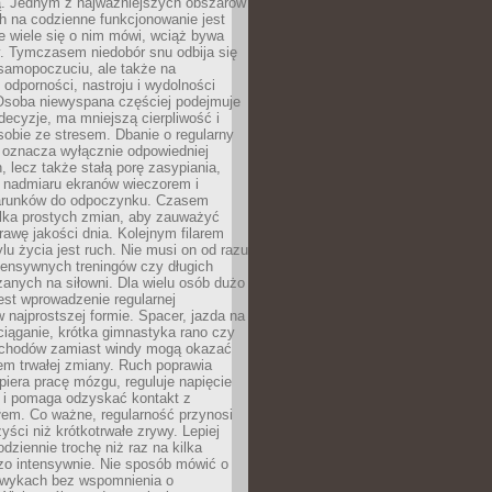
 Jednym z najważniejszych obszarów
h na codzienne funkcjonowanie jest
e wiele się o nim mówi, wciąż bywa
. Tymczasem niedobór snu odbija się
 samopoczuciu, ale także na
, odporności, nastroju i wydolności
Osoba niewyspana częściej podejmuje
ecyzje, ma mniejszą cierpliwość i
 sobie ze stresem. Dbanie o regularny
 oznacza wyłącznie odpowiedniej
n, lecz także stałą porę zasypiania,
e nadmiaru ekranów wieczorem i
arunków do odpoczynku. Czasem
ilka prostych zmian, aby zauważyć
awę jakości dnia. Kolejnym filarem
lu życia jest ruch. Nie musi on od razu
tensywnych treningów czy długich
anych na siłowni. Dla wielu osób dużo
est wprowadzenie regularnej
 najprostszej formie. Spacer, jazda na
ciąganie, krótka gimnastyka rano czy
schodów zamiast windy mogą okazać
em trwałej zmiany. Ruch poprawia
piera pracę mózgu, reguluje napięcie
 i pomaga odzyskać kontakt z
łem. Co ważne, regularność przynosi
yści niż krótkotrwałe zrywy. Lepiej
odziennie trochę niż raz na kilka
zo intensywnie. Nie sposób mówić o
wykach bez wspomnienia o