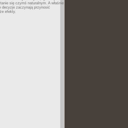
tanie się czymś naturalnym. A właśnie
e decyzje zaczynają przynosić
że efekty.