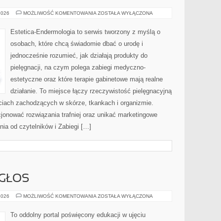
KOSMETOLOGIA
2026
MOŻLIWOŚĆ KOMENTOWANIA
ZOSTAŁA WYŁĄCZONA
ESTETYCZNA
Estetica-Endermologia to serwis tworzony z myślą o
osobach, które chcą świadomie dbać o urodę i
jednocześnie rozumieć, jak działają produkty do
pielęgnacji, na czym polega zabiegi medyczno-
estetyczne oraz które terapie gabinetowe mają realne
działanie. To miejsce łączy rzeczywistość pielęgnacyjną
ściach zachodzących w skórze, tkankach i organizmie.
jonować rozwiązania trafniej oraz unikać marketingowe
nia od czytelników i Zabiegi […]
 GŁOS
UCZNIOWIE
2026
MOŻLIWOŚĆ KOMENTOWANIA
ZOSTAŁA WYŁĄCZONA
I
ICH
GŁOS
To oddolny portal poświęcony edukacji w ujęciu