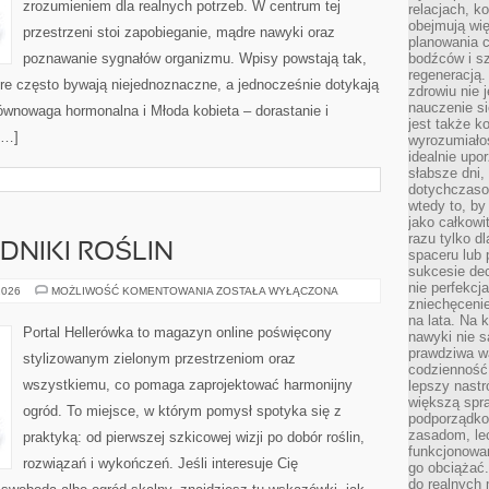
zrozumieniem dla realnych potrzeb. W centrum tej
relacjach, k
obejmują wi
przestrzeni stoi zapobieganie, mądre nawyki oraz
planowania c
poznawanie sygnałów organizmu. Wpisy powstają tak,
bodźców i s
regeneracją
tóre często bywają niejednoznaczne, a jednocześnie dotykają
zdrowiu nie j
nauczenie s
ównowaga hormonalna i Młoda kobieta – dorastanie i
jest także 
[…]
wyrozumiałoś
idealnie up
słabsze dni,
dotychczasow
wtedy to, by
jako całkowi
razu tylko d
DNIKI ROŚLIN
spaceru lub 
sukcesie dec
nie perfekcj
CHOROBY
2026
MOŻLIWOŚĆ KOMENTOWANIA
ZOSTAŁA WYŁĄCZONA
I
zniechęceni
SZKODNIKI
na lata. Na 
ROŚLIN
Portal Hellerówka to magazyn online poświęcony
nawyki nie 
prawdziwa wa
stylizowanym zielonym przestrzeniom oraz
codzienność.
wszystkiemu, co pomaga zaprojektować harmonijny
lepszy nastr
większą spra
ogród. To miejsce, w którym pomysł spotyka się z
podporządko
zasadom, lec
praktyką: od pierwszej szkicowej wizji po dobór roślin,
funkcjonowan
rozwiązań i wykończeń. Jeśli interesuje Cię
go obciążać.
do realnych 