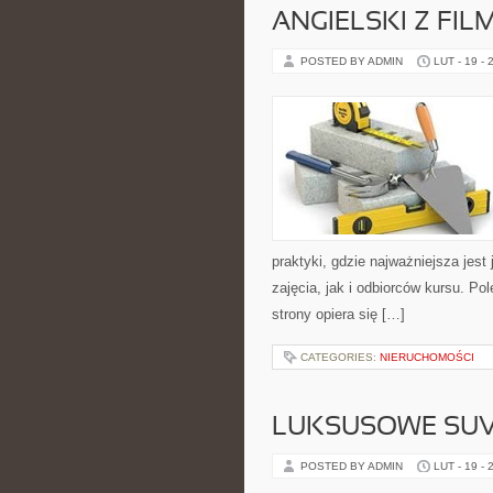
ANGIELSKI Z FILM
POSTED BY ADMIN
LUT - 19 - 
praktyki, gdzie najważniejsza jes
zajęcia, jak i odbiorców kursu. Po
strony opiera się […]
CATEGORIES:
NIERUCHOMOŚCI
LUKSUSOWE SUV
POSTED BY ADMIN
LUT - 19 - 