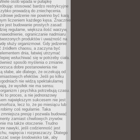
 Wiele osób wpada w pułapkę
próbując stosować bardzo restrykcyjne
 szybko prowadzą do zniechęcenia.
drowe jedzenie nie powinno być karą
nnym liczeniem każdego kęsa. Znacznie
ze jest budowanie prostych zasad:
dziej regularne, większa ilość warzyw,
 nawodnienie, ograniczanie nadmiaru
tworzonych produktów i uważność na
wdę służy organizmowi. Gdy jedzenie
yć źródłem chaosu, a zaczyna być
lementem dnia, łatwiej utrzymać
lepiej wsłuchiwać się w potrzeby ciała.
 również sposób myślenia o zmianie.
orzuca dobre postanowienia nie
są słabe, ale dlatego, że oczekują od
hmiastowych efektów. Jeśli po kilku
ygodniach nie widzą spektakularnej
ają, że wysiłek nie ma sensu.
rganizm i psychika potrzebują czasu.
i to proces, a nie jednorazowy
asem największym sukcesem nie jest
orfoza, lecz to, że po miesiącu lub
robimy coś regularnie. Taka
 zmniejsza presję i pozwala budować
amenty zamiast chwilowych zrywów.
nie ma także otoczenie. Trudno
re nawyki, jeśli codzienność jest
chu, napięcia i rozpraszaczy. Dlatego
czać swoje środowisko tak, aby