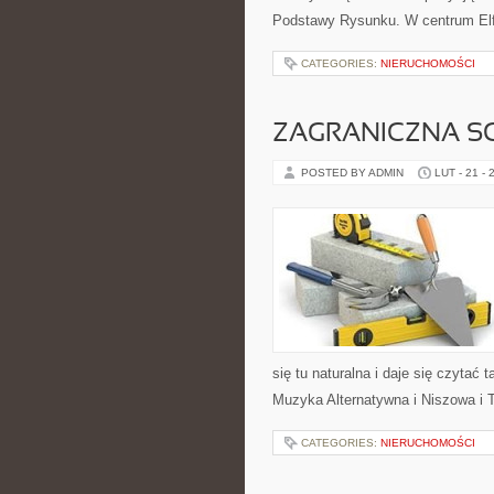
Podstawy Rysunku. W centrum Elfi
CATEGORIES:
NIERUCHOMOŚCI
ZAGRANICZNA S
POSTED BY ADMIN
LUT - 21 - 
się tu naturalna i daje się czytać 
Muzyka Alternatywna i Niszowa i 
CATEGORIES:
NIERUCHOMOŚCI