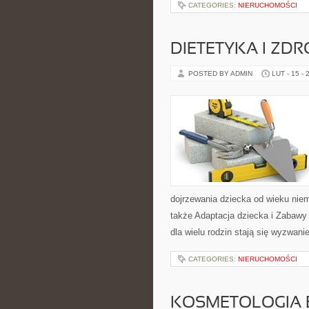
CATEGORIES:
NIERUCHOMOŚCI
DIETETYKA I ZD
POSTED BY ADMIN
LUT - 15 - 
dojrzewania dziecka od wieku nie
także Adaptacja dziecka i Zabawy 
dla wielu rodzin stają się wyzwan
CATEGORIES:
NIERUCHOMOŚCI
KOSMETOLOGIA 