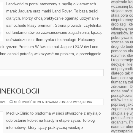
wspierało k
Landworld to portal stworzony z myślą o kierowcach
wcześniej b
stojące przy
marek Jaguara oraz marki Land Rover. To baza treści
stała pora o
dla tych, którzy chcą praktycznie ogarnąć utrzymanie
niepotrzebny
drobiazgi, k
samochodu klasy premium. Strona prowadzi czytelnika
silniejszą w
od fundamentów po zaawansowane zagadnienia, łącząc
warunków. Im
pokonywanie
doświadczenie z tłem rynku i technologii. Polecamy
szansa na u
drogi do bud
ektryczne Premium W świecie aut Jaguar i SUV-ów Land
pomocna okaz
obne oznaki potrafią wskazywać na problem, a przeciąganie
rozumie, dla
i regeneracj
decyzje. Nie
ani przypadk
dlatego tak 
kampanie spo
tłumaczą za
zdrowiem. D
GINEKOLOGII
może stać s
porządkowani
mitów i szuk
FAKTY
2026
MOŻLIWOŚĆ KOMENTOWANIA
ZOSTAŁA WYŁĄCZONA
poprawę jak
I
MITY
zapominać o
W
MediluxClinic to platforma w sieci stworzone z myślą o
skupia się w
GINEKOLOGII
przeciążeni
dobrostanie kobiet na każdym etapie życia. To blog
organizm. Pr
nadmiar obow
internetowy, który łączy praktyczną wiedzę z
wyczerpania,