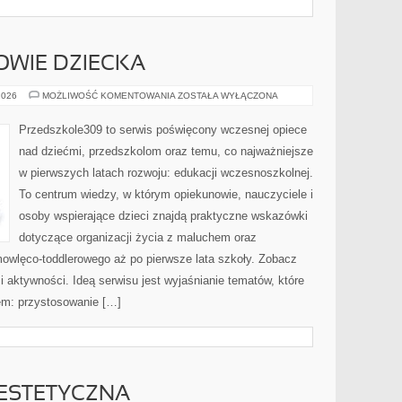
ROWIE DZIECKA
DIETETYKA
2026
MOŻLIWOŚĆ KOMENTOWANIA
ZOSTAŁA WYŁĄCZONA
I
ZDROWIE
DZIECKA
Przedszkole309 to serwis poświęcony wczesnej opiece
nad dziećmi, przedszkolom oraz temu, co najważniejsze
w pierwszych latach rozwoju: edukacji wczesnoszkolnej.
To centrum wiedzy, w którym opiekunowie, nauczyciele i
osoby wspierające dzieci znajdą praktyczne wskazówki
dotyczące organizacji życia z maluchem oraz
mowlęco-toddlerowego aż po pierwsze lata szkoły. Zobacz
i aktywności. Ideą serwisu jest wyjaśnianie tematów, które
iem: przystosowanie […]
ESTETYCZNA