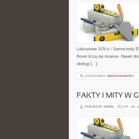
Luksusowe SUV-y i Samochody El
Rover liczą się niuanse. Nawet dr
obsługi […]
CATEGORIES:
NIERUCHOMOŚCI
FAKTY I MITY W 
POSTED BY ADMIN
LUT - 18 - 