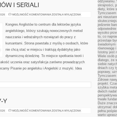
odżywianiu.
ÓW I SERIALI
skrajności, 
diety, które
Tymczasem z
ANGIELSKI
2026
MOŻLIWOŚĆ KOMENTOWANIA
ZOSTAŁA WYŁĄCZONA
ani nieusta
Z
FILMÓW
skuteczniejs
I
Kongres Anglistów to centrum dla lektorów języka
jedzenie bar
SERIALI
odpowiednie
angielskiego, którzy szukają nowoczesnych metod
wysoko prze
to, co napra
nauczania i wdrażalnych rozwiązań do pracy z
przestaje b
kursantami. Strona powstała z myślą o osobach, które
świadomym e
równowagę i 
nie chcą stać w miejscu i traktują dydaktykę jako
Istotny jest
dynamiczną dziedzinę. To miejsce spotkania teorii i
Wiele osób p
dlatego, że 
t jakość uczenia oraz satysfakcja zarówno prowadzących
siebie natyc
dniach czy t
lecamy Pisanie po angielsku i Angielski z muzyki. Idea
poprawy, uzn
Tymczasem o
Zdrowe nawyk
projekt. Cz
szybka metam
dwóch nadal 
perspektywa
trwałe fund
-Y
Duże znacze
utrzymać dob
LUKSUSOWE
pełna pośpie
2026
MOŻLIWOŚĆ KOMENTOWANIA
ZOSTAŁA WYŁĄCZONA
SUV-
warto uprasz
Y