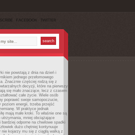
SCRIBE
FACEBOOK
TWITTER
i nie powstają z dnia na dzień i
ynikiem jednego przełomowego
a. Znacznie częściej rodzą się z
wtarzalnych decyzji, które na pierwszy
dają się mało znaczące, lecz z czasem
ztałtować całe życie. Wiele osób
by poprawić swoje samopoczucie,
 poziom energii, trzeba przejść
rzemianę. W praktyce jednak
iłę mają małe kroki. To właśnie one są
o utrzymania, mniej obciążające
i bardziej odporne na chwilowe spadki
złowiek dużo chętniej kontynuuje
y nie kojarzy mu się z ciągłą walką z