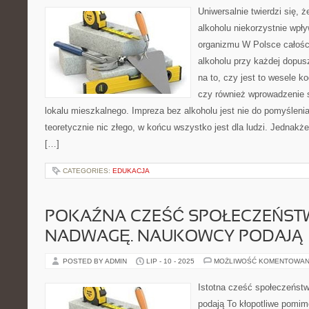
Uniwersalnie twierdzi się, ż
alkoholu niekorzystnie wpł
organizmu W Polsce całośc
alkoholu przy każdej dopus
na to, czy jest to wesele ko
czy również wprowadzenie
lokalu mieszkalnego. Impreza bez alkoholu jest nie do pomyśleni
teoretycznie nic złego, w końcu wszystko jest dla ludzi. Jednakż
[…]
CATEGORIES:
EDUKACJA
POKAŹNA CZEŚĆ SPOŁECZEŃST
NADWAGĘ. NAUKOWCY PODAJĄ
POSTED BY ADMIN
LIP - 10 - 2025
MOŻLIWOŚĆ KOMENTOWAN
Istotna cześć społeczeńst
podają To kłopotliwe pomim