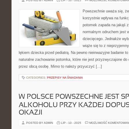
POSTED BY ADMIN
LIP - 10 - 2025
MOŻLIWOŚĆ KOMENTOWAN
Powszechnie uważa się, że 
korzystnie wpływa na funk
potomek zapada na jakąś 
normalnym odruchem jest wi
dziecięcego. Jednakże wyb
wiąże się to z nieprzyjem
lękiem dziecka przed pediatrą. Na pewno nieinwazyjne badanie t
naturalne zachowanie potomka, które nie jest przyzwyczajone do 
przez obcą osobę. Mimo to należy przyuczyć […]
CATEGORIES:
PRZEPISY NA ŚNIADANIA
W POLSCE POWSZECHNE JEST S
ALKOHOLU PRZY KAŻDEJ DOPU
OKAZJI
POSTED BY ADMIN
LIP - 10 - 2025
MOŻLIWOŚĆ KOMENTOWAN