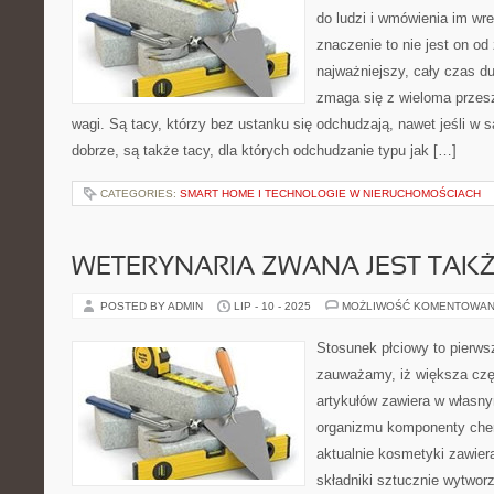
do ludzi i wmówienia im wr
znaczenie to nie jest on o
najważniejszy, cały czas d
zmaga się z wieloma przes
wagi. Są tacy, którzy bez ustanku się odchudzają, nawet jeśli w 
dobrze, są także tacy, dla których odchudzanie typu jak […]
CATEGORIES:
SMART HOME I TECHNOLOGIE W NIERUCHOMOŚCIACH
WETERYNARIA ZWANA JEST TAK
POSTED BY ADMIN
LIP - 10 - 2025
MOŻLIWOŚĆ KOMENTOWAN
Stosunek płciowy to pierws
zauważamy, iż większa cz
artykułów zawiera w własny
organizmu komponenty che
aktualnie kosmetyki zawier
składniki sztucznie wytwo