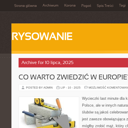
Archiwum
Korona
Tagi
Strona główna
Pogoń
Spis Treści
RYSOWANIE
Archive for 10 lipca, 2025
CO WARTO ZWIEDZIĆ W EUROPIE
POSTED BY ADMIN
LIP - 10 - 2025
MOŻLIWOŚĆ KOMENTOWAN
Wycieczki last minute dla 
Polsce, ale w innych natural
ślubów są jakoś celebrowane
jest zawsze obowiązująca z
mógłby zrobić mąż, który c