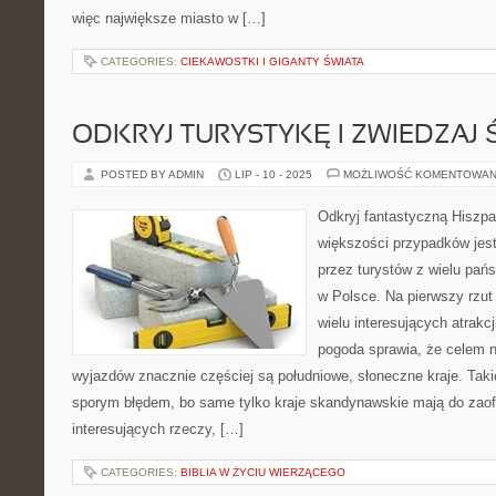
więc największe miasto w […]
CATEGORIES:
CIEKAWOSTKI I GIGANTY ŚWIATA
ODKRYJ TURYSTYKĘ I ZWIEDZAJ 
POSTED BY ADMIN
LIP - 10 - 2025
MOŻLIWOŚĆ KOMENTOWAN
Odkryj fantastyczną Hiszp
większości przypadków jest
przez turystów z wielu pańs
w Polsce. Na pierwszy rzut
wielu interesujących atrakc
pogoda sprawia, że celem 
wyjazdów znacznie częściej są południowe, słoneczne kraje. Takie
sporym błędem, bo same tylko kraje skandynawskie mają do zao
interesujących rzeczy, […]
CATEGORIES:
BIBLIA W ŻYCIU WIERZĄCEGO