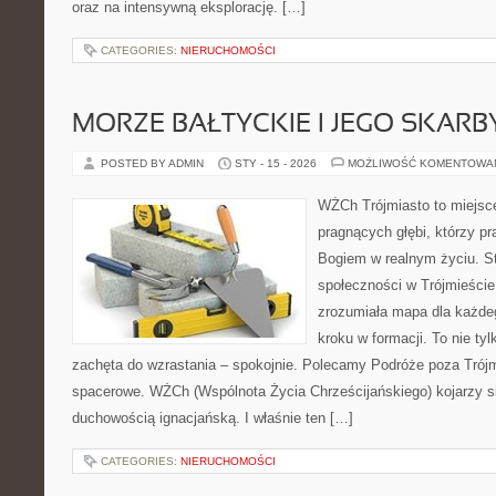
oraz na intensywną eksplorację. […]
CATEGORIES:
NIERUCHOMOŚCI
MORZE BAŁTYCKIE I JEGO SKARB
POSTED BY ADMIN
STY - 15 - 2026
MOŻLIWOŚĆ KOMENTOWA
WŻCh Trójmiasto to miejsce
pragnących głębi, którzy pr
Bogiem w realnym życiu. St
społeczności w Trójmieście
zrozumiała mapa dla każdeg
kroku w formacji. To nie tyl
zachęta do wzrastania – spokojnie. Polecamy Podróże poza Trójmia
spacerowe. WŻCh (Wspólnota Życia Chrześcijańskiego) kojarzy s
duchowością ignacjańską. I właśnie ten […]
CATEGORIES:
NIERUCHOMOŚCI