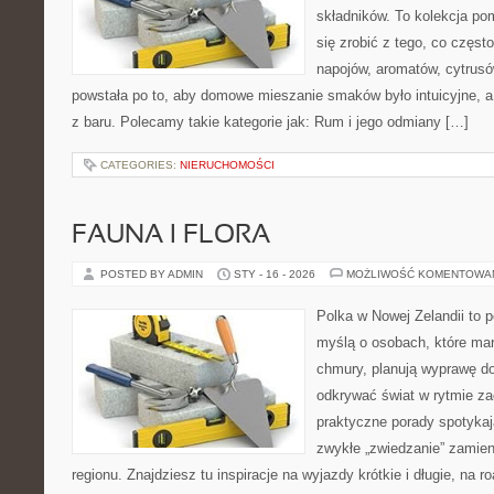
składników. To kolekcja pom
się zrobić z tego, co częst
napojów, aromatów, cytrusó
powstała po to, aby domowe mieszanie smaków było intuicyjne, a
z baru. Polecamy takie kategorie jak: Rum i jego odmiany […]
CATEGORIES:
NIERUCHOMOŚCI
FAUNA I FLORA
POSTED BY ADMIN
STY - 16 - 2026
MOŻLIWOŚĆ KOMENTOWA
Polka w Nowej Zelandii to 
myślą o osobach, które marz
chmury, planują wyprawę do
odkrywać świat w rytmie za
praktyczne porady spotykają
zwykłe „zwiedzanie” zamien
regionu. Znajdziesz tu inspiracje na wyjazdy krótkie i długie, na ro