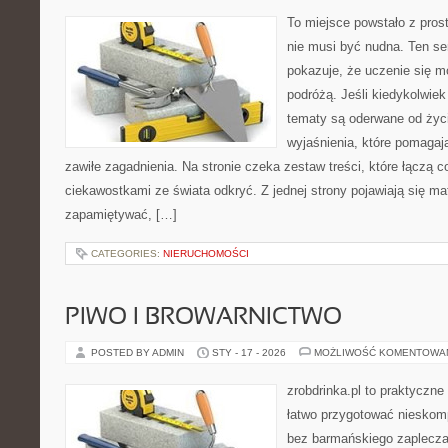
To miejsce powstało z pros
nie musi być nudna. Ten s
pokazuje, że uczenie się 
podróżą. Jeśli kiedykolwiek
tematy są oderwane od życi
wyjaśnienia, które pomagaj
zawiłe zagadnienia. Na stronie czeka zestaw treści, które łączą 
ciekawostkami ze świata odkryć. Z jednej strony pojawiają się mate
zapamiętywać, […]
CATEGORIES:
NIERUCHOMOŚCI
PIWO I BROWARNICTWO
POSTED BY ADMIN
STY - 17 - 2026
MOŻLIWOŚĆ KOMENTOWA
zrobdrinka.pl to praktyczne
łatwo przygotować nieskom
bez barmańskiego zaplecza