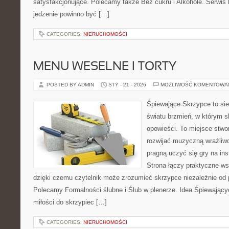
satysfakcjonujące. Polecamy także Bez cukru i Alkohole. Serwis k
jedzenie powinno być […]
CATEGORIES:
NIERUCHOMOŚCI
MENU WESELNE I TORTY
POSTED BY ADMIN
STY - 21 - 2026
MOŻLIWOŚĆ KOMENTOWA
Śpiewające Skrzypce to si
światu brzmień, w którym s
opowieści. To miejsce stwo
rozwijać muzyczną wrażliwo
pragną uczyć się gry na i
Strona łączy praktyczne ws
dzięki czemu czytelnik może zrozumieć skrzypce niezależnie o
Polecamy Formalności ślubne i Ślub w plenerze. Idea Śpiewający
miłości do skrzypiec […]
CATEGORIES:
NIERUCHOMOŚCI