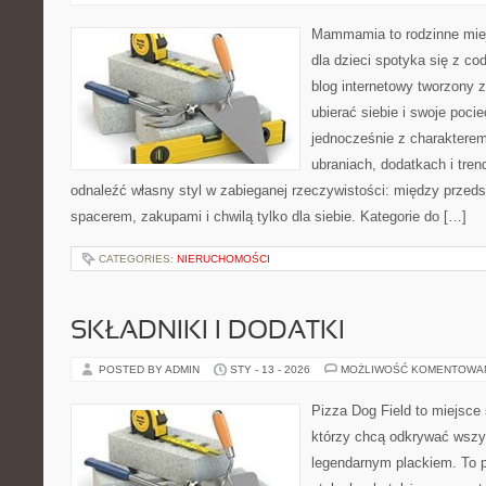
Mammamia to rodzinne miej
dla dzieci spotyka się z co
blog internetowy tworzony z
ubierać siebie i swoje poci
jednocześnie z charakterem.
ubraniach, dodatkach i tren
odnaleźć własny styl w zabieganej rzeczywistości: między przeds
spacerem, zakupami i chwilą tylko dla siebie. Kategorie do […]
CATEGORIES:
NIERUCHOMOŚCI
SKŁADNIKI I DODATKI
POSTED BY ADMIN
STY - 13 - 2026
MOŻLIWOŚĆ KOMENTOWA
Pizza Dog Field to miejsce 
którzy chcą odkrywać wszys
legendarnym plackiem. To p