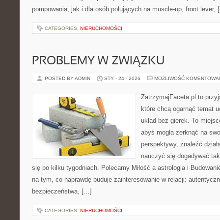
pompowania, jak i dla osób polujących na muscle-up, front lever, 
CATEGORIES:
NIERUCHOMOŚCI
PROBLEMY W ZWIĄZKU
POSTED BY ADMIN
STY - 24 - 2026
MOŻLIWOŚĆ KOMENTOWA
ZatrzymajFaceta.pl to przyj
które chcą ogarnąć temat 
układ bez gierek. To miejs
abyś mogła zerknąć na swoj
perspektywy, znaleźć dział
nauczyć się dogadywać tak
się po kilku tygodniach. Polecamy Miłość a astrologia i Budowani
na tym, co naprawdę buduje zainteresowanie w relacji: autentycz
bezpieczeństwa, […]
CATEGORIES:
NIERUCHOMOŚCI