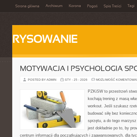
Archiwum
Korona
Tagi
Strona główna
Pogoń
Spis Treści
RYSOWANIE
MOTYWACJA I PSYCHOLOGIA SP
POSTED BY ADMIN
STY - 25 - 2026
MOŻLIWOŚĆ KOMENTOWA
PZKiSW to przestrzeń stwor
kochają trening z masą włas
workout. Jeśli szukasz rzet
budować siłę bez konieczno
sprzętu, a do tego marzysz 
jest dokładnie po to, by pr
centrum informacji dla początkujących i zaawansowanych, dla tyc