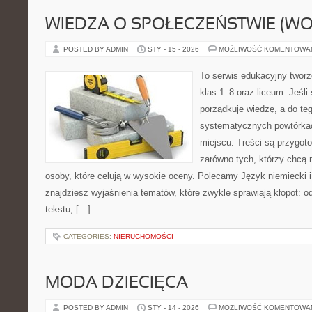
WIEDZA O SPOŁECZEŃSTWIE (WO
POSTED BY ADMIN
STY - 15 - 2026
MOŻLIWOŚĆ KOMENTOWA
To serwis edukacyjny tworz
klas 1–8 oraz liceum. Jeśli
porządkuje wiedzę, a do t
systematycznych powtórkac
miejscu. Treści są przygot
zarówno tych, którzy chcą n
osoby, które celują w wysokie oceny. Polecamy Język niemiecki i 
znajdziesz wyjaśnienia tematów, które zwykle sprawiają kłopot: od 
tekstu, […]
CATEGORIES:
NIERUCHOMOŚCI
MODA DZIECIĘCA
POSTED BY ADMIN
STY - 14 - 2026
MOŻLIWOŚĆ KOMENTOWA