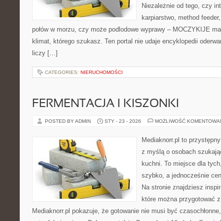
Niezależnie od tego, czy in
karpiarstwo, method feede
połów w morzu, czy może podlodowe wyprawy – MOCZYKIJE ma w
klimat, którego szukasz. Ten portal nie udaje encyklopedii oderwa
liczy […]
CATEGORIES:
NIERUCHOMOŚCI
FERMENTACJA I KISZONKI
POSTED BY ADMIN
STY - 23 - 2026
MOŻLIWOŚĆ KOMENTOWA
Mediaknorr.pl to przystępny
z myślą o osobach szukają
kuchni. To miejsce dla tyc
szybko, a jednocześnie ce
Na stronie znajdziesz inspi
które można przygotować z
Mediaknorr.pl pokazuje, że gotowanie nie musi być czasochłonne,