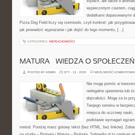
stylach, ale także o aromat
wypieczonym ciastem, ciąg
dodatkami dopasowanymi do
Pizza Dog Field liczy się rzemiosło, czyli konkret: jak przygotowa
jak prowadzić wyprażanie i jak dojść do tego momentu, […]
CATEGORIES:
NIERUCHOMOŚCI
MATURA – WIEDZA O SPOŁECZEŃ
POSTED BY ADMIN
STY - 12 - 2026
MOŻLIWOŚĆ KOMENTOWA
Nie mogę pomóc w tworzeniu
nielegalne ujawnienia lub ś
dojrzałości. Mogę za to prz
Twojego serwisu w bezpieczn
miejsca do uczciwej nauki, 
podstawie wymagań egzami
metod. Poniżej masz gotowy tekst (bez HTML, bez linków). Zob
na studia – Biologia i Matura – Biologia. Sqlmedia.pl to centrum