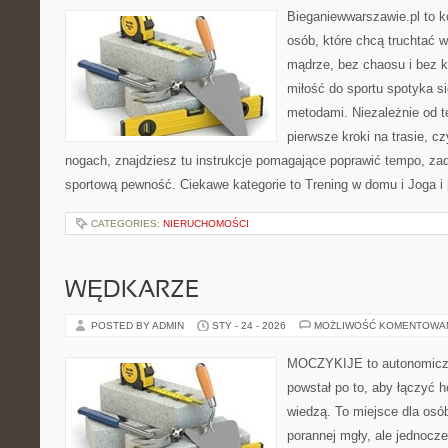
Bieganiewwarszawie.pl to 
osób, które chcą truchtać w
mądrze, bez chaosu i bez ko
miłość do sportu spotyka s
metodami. Niezależnie od t
pierwsze kroki na trasie, c
nogach, znajdziesz tu instrukcje pomagające poprawić tempo, za
sportową pewność. Ciekawe kategorie to Trening w domu i Joga i
CATEGORIES:
NIERUCHOMOŚCI
WĘDKARZE
POSTED BY ADMIN
STY - 24 - 2026
MOŻLIWOŚĆ KOMENTOWA
MOCZYKIJE to autonomiczny
powstał po to, aby łączyć 
wiedzą. To miejsce dla osó
porannej mgły, ale jednocze