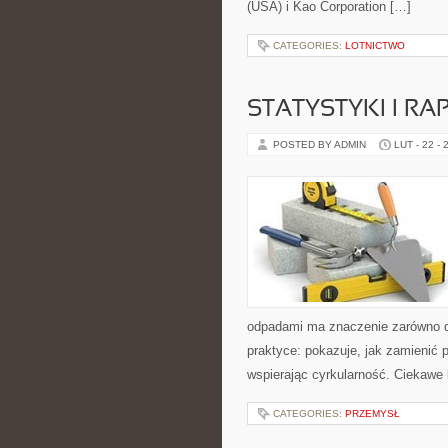
(USA) i Kao Corporation […]
CATEGORIES:
LOTNICTWO
STATYSTYKI I RA
POSTED BY ADMIN
LUT - 22 - 
odpadami ma znaczenie zarówno dla 
praktyce: pokazuje, jak zamienić
wspierając cyrkularność. Ciekawe 
CATEGORIES:
PRZEMYSŁ