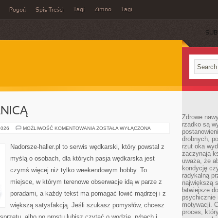
Tagi
Zimno
Tagi
Pogoń
Spis Treści
SUB
NICĄ
Zdrowe nawyk
rzadko są w
Z
2026
MOŻLIWOŚĆ KOMENTOWANIA
ZOSTAŁA WYŁĄCZONA
postanowieni
WĘDKĄ
drobnych, po
ZA
GRANICĄ
rzut oka wy
Nadorsze-haller.pl to serwis wędkarski, który powstał z
zaczynają ks
myślą o osobach, dla których pasja wędkarska jest
uważa, że a
kondycję czy
czymś więcej niż tylko weekendowym hobby. To
radykalną p
miejsce, w którym terenowe obserwacje idą w parze z
największą s
łatwiejsze d
poradami, a każdy tekst ma pomagać łowić mądrzej i z
psychicznie 
motywacji. C
większą satysfakcją. Jeśli szukasz pomysłów, chcesz
proces, któr
przętu, albo po prostu lubisz czytać o wodzie, rybach i