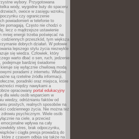
orzystne wybory. Przygotowana
utelka wody, wygodne buty do spaceru
 drzwiach, owoce w zasięgu wzroku,
dpoczynku czy ograniczenie
ch powiadomień w telefonie to
tóre pomagają. Często nie chodzi o
olę, lecz o mądrzejsze ustawienie
 mniej energii trzeba poświęcać na
 codziennych przeszkód, tym większa
trzymanie dobrych działań. W połowie
owania lepszego stylu życia niezwykle
uje się wiedza. Człowiek, który
czego warto dbać o sen, ruch, jedzenie
ę, podejmuje bardziej świadome
 kieruje się wyłącznie chwilową modą
owymi poradami z internetu. Właśnie
ważne są rzetelne źródła informacji,
łeczne, poradniki oraz miejsca, które
leżności między nawykami a
obrze opracowany
portal edukacyjny
ię dla wielu osób wsparciem w
u wiedzy, odróżnianiu faktów od
aniu prostych, realnych sposobów na
ości codziennego życia. Nie można też
 zdrowiu psychicznym. Wiele osób
yłącznie na ciele, a przecież
e emocjonalne wpływa na cały
zewlekły stres, brak odpoczynku,
iązków i ciągła presja prowadzą do
 które z czasem odbija się także na