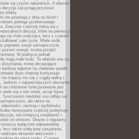
tanie się czymś naturalnym. A właśnie
e decyzje zaczynają przynosić
że efekty.
i nie powstają z dnia na dzień i
ynikiem jednego przełomowego
a. Znacznie częściej rodzą się z
wtarzalnych decyzji, które na pierwszy
dają się mało znaczące, lecz z czasem
ztałtować całe życie. Wiele osób
by poprawić swoje samopoczucie,
 poziom energii, trzeba przejść
rzemianę. W praktyce jednak
iłę mają małe kroki. To właśnie one są
o utrzymania, mniej obciążające
i bardziej odporne na chwilowe spadki
złowiek dużo chętniej kontynuuje
y nie kojarzy mu się z ciągłą walką z
 Jednym z najważniejszych obszarów
h na codzienne funkcjonowanie jest
e wiele się o nim mówi, wciąż bywa
. Tymczasem niedobór snu odbija się
 samopoczuciu, ale także na
, odporności, nastroju i wydolności
Osoba niewyspana częściej podejmuje
ecyzje, ma mniejszą cierpliwość i
 sobie ze stresem. Dbanie o regularny
 oznacza wyłącznie odpowiedniej
n, lecz także stałą porę zasypiania,
e nadmiaru ekranów wieczorem i
arunków do odpoczynku. Czasem