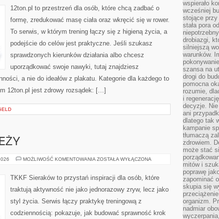
wspierało k
12ton.pl to przestrzeń dla osób, które chcą zadbać o
wcześniej b
stojące przy
formę, zredukować masę ciała oraz wkręcić się w rower.
stała pora o
To serwis, w którym trening łączy się z higieną życia, a
niepotrzebny
drobiazgi, k
podejście do celów jest praktyczne. Jeśli szukasz
silniejszą w
warunków. Im
sprawdzonych kierunków działania albo chcesz
pokonywanie
uporządkować swoje nawyki, tutaj znajdziesz
szansa na u
drogi do bud
ści, a nie do ideałów z plakatu. Kategorie dla każdego to
pomocna okaz
em 12ton.pl jest zdrowy rozsądek: […]
rozumie, dla
i regeneracj
decyzje. Nie
GELD
ani przypadk
dlatego tak 
kampanie spo
tłumaczą za
EŻY
zdrowiem. D
może stać s
porządkowani
TRENING
2026
MOŻLIWOŚĆ KOMENTOWANIA
ZOSTAŁA WYŁĄCZONA
mitów i szuk
MŁODZIEŻY
poprawę jak
TKKF Sieraków to przystań inspiracji dla osób, które
zapominać o
skupia się w
traktują aktywność nie jako jednorazowy zryw, lecz jako
przeciążeni
styl życia. Serwis łączy praktykę treningową z
organizm. Pr
nadmiar obow
codziennością: pokazuje, jak budować sprawność krok
wyczerpania,