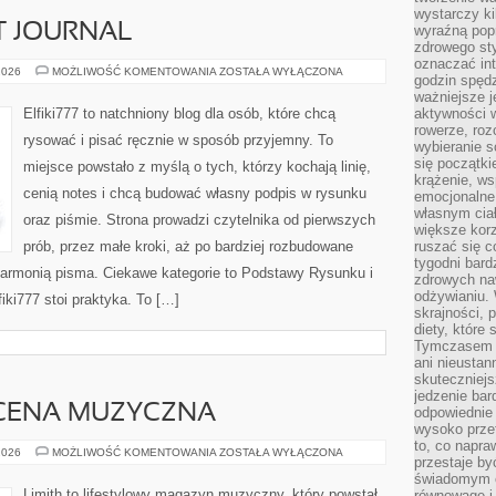
wystarczy k
T JOURNAL
wyraźną popr
zdrowego sty
oznaczać in
ZESZYTY
2026
MOŻLIWOŚĆ KOMENTOWANIA
ZOSTAŁA WYŁĄCZONA
godzin spędz
I
BULLET
ważniejsze j
JOURNAL
Elfiki777 to natchniony blog dla osób, które chcą
aktywności w
rowerze, roz
rysować i pisać ręcznie w sposób przyjemny. To
wybieranie 
się początki
miejsce powstało z myślą o tych, którzy kochają linię,
krążenie, ws
cenią notes i chcą budować własny podpis w rysunku
emocjonalne
własnym cia
oraz piśmie. Strona prowadzi czytelnika od pierwszych
większe korz
prób, przez małe kroki, aż po bardziej rozbudowane
ruszać się c
tygodni bard
armonią pisma. Ciekawe kategorie to Podstawy Rysunku i
zdrowych na
odżywianiu.
ki777 stoi praktyka. To […]
skrajności, 
diety, które
Tymczasem z
ani nieusta
skuteczniejs
jedzenie bar
CENA MUZYCZNA
odpowiednie
wysoko prze
to, co napra
ZAGRANICZNA
2026
MOŻLIWOŚĆ KOMENTOWANIA
ZOSTAŁA WYŁĄCZONA
przestaje b
SCENA
MUZYCZNA
świadomym e
Limith to lifestylowy magazyn muzyczny, który powstał
równowagę i 