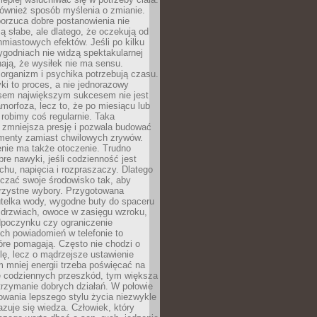
 również sposób myślenia o zmianie.
orzuca dobre postanowienia nie
są słabe, ale dlatego, że oczekują od
hmiastowych efektów. Jeśli po kilku
ygodniach nie widzą spektakularnej
ają, że wysiłek nie ma sensu.
rganizm i psychika potrzebują czasu.
i to proces, a nie jednorazowy
asem największym sukcesem nie jest
orfoza, lecz to, że po miesiącu lub
robimy coś regularnie. Taka
 zmniejsza presję i pozwala budować
amenty zamiast chwilowych zrywów.
nie ma także otoczenie. Trudno
re nawyki, jeśli codzienność jest
chu, napięcia i rozpraszaczy. Dlatego
czać swoje środowisko tak, aby
orzystne wybory. Przygotowana
utelka wody, wygodne buty do spaceru
 drzwiach, owoce w zasięgu wzroku,
dpoczynku czy ograniczenie
ch powiadomień w telefonie to
tóre pomagają. Często nie chodzi o
olę, lecz o mądrzejsze ustawienie
 mniej energii trzeba poświęcać na
 codziennych przeszkód, tym większa
trzymanie dobrych działań. W połowie
owania lepszego stylu życia niezwykle
uje się wiedza. Człowiek, który