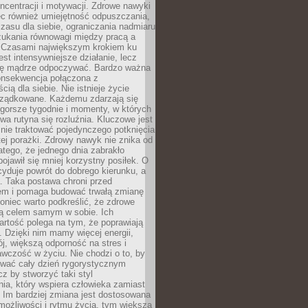
oncentracji i motywacji. Zdrowe nawyki
ęc również umiejętność odpuszczania,
zasu dla siebie, ograniczania nadmiaru
zukania równowagi między pracą a
. Czasami największym krokiem ku
est intensywniejsze działanie, lecz
ię mądrze odpoczywać. Bardzo ważna
konsekwencja połączona z
cią dla siebie. Nie istnieje życie
orządkowane. Każdemu zdarzają się
 gorsze tygodnie i momenty, w których
a rutyna się rozluźnia. Kluczowe jest
 nie traktować pojedynczego potknięcia
tej porażki. Zdrowy nawyk nie znika od
latego, że jednego dnia zabrakło
pojawił się mniej korzystny posiłek. O
yduje powrót do dobrego kierunku, a
a. Taka postawa chroni przed
em i pomaga budować trwałą zmianę
koniec warto podkreślić, że zdrowe
są celem samym w sobie. Ich
rtość polega na tym, że poprawiają
 Dzięki nim mamy więcej energii,
ój, większą odporność na stres i
wczość w życiu. Nie chodzi o to, by
wać cały dzień rygorystycznym
z by stworzyć taki styl
ia, który wspiera człowieka zamiast
 Im bardziej zmiana jest dostosowana
możliwości i rytmu życia, tym większa