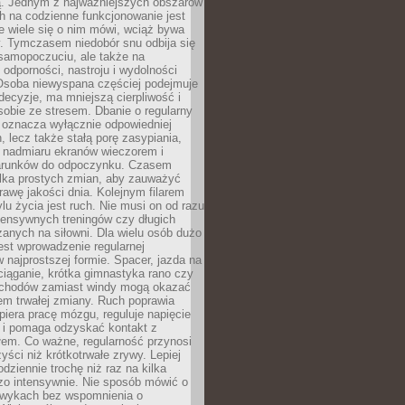
 Jednym z najważniejszych obszarów
h na codzienne funkcjonowanie jest
e wiele się o nim mówi, wciąż bywa
. Tymczasem niedobór snu odbija się
 samopoczuciu, ale także na
, odporności, nastroju i wydolności
Osoba niewyspana częściej podejmuje
ecyzje, ma mniejszą cierpliwość i
 sobie ze stresem. Dbanie o regularny
 oznacza wyłącznie odpowiedniej
n, lecz także stałą porę zasypiania,
e nadmiaru ekranów wieczorem i
arunków do odpoczynku. Czasem
ilka prostych zmian, aby zauważyć
awę jakości dnia. Kolejnym filarem
lu życia jest ruch. Nie musi on od razu
tensywnych treningów czy długich
anych na siłowni. Dla wielu osób dużo
est wprowadzenie regularnej
 najprostszej formie. Spacer, jazda na
ciąganie, krótka gimnastyka rano czy
schodów zamiast windy mogą okazać
em trwałej zmiany. Ruch poprawia
piera pracę mózgu, reguluje napięcie
 i pomaga odzyskać kontakt z
łem. Co ważne, regularność przynosi
yści niż krótkotrwałe zrywy. Lepiej
odziennie trochę niż raz na kilka
zo intensywnie. Nie sposób mówić o
wykach bez wspomnienia o