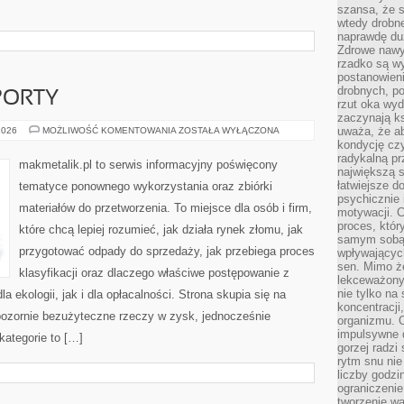
szansa, że s
wtedy drobn
naprawdę du
Zdrowe nawyk
rzadko są w
postanowieni
drobnych, po
PORTY
rzut oka wy
zaczynają ks
STATYSTYKI
uważa, że a
2026
MOŻLIWOŚĆ KOMENTOWANIA
ZOSTAŁA WYŁĄCZONA
I
kondycję czy
RAPORTY
radykalną p
makmetalik.pl to serwis informacyjny poświęcony
największą s
łatwiejsze d
tematyce ponownego wykorzystania oraz zbiórki
psychicznie 
materiałów do przetworzenia. To miejsce dla osób i firm,
motywacji. C
proces, któr
które chcą lepiej rozumieć, jak działa rynek złomu, jak
samym sobą.
przygotować odpady do sprzedaży, jak przebiega proces
wpływającyc
sen. Mimo ż
klasyfikacji oraz dlaczego właściwe postępowanie z
lekceważony
nie tylko na
ekologii, jak i dla opłacalności. Strona skupia się na
koncentracji
 pozornie bezużyteczne rzeczy w zysk, jednocześnie
organizmu. 
impulsywne d
kategorie to […]
gorzej radzi
rytm snu nie
liczby godzi
ograniczeni
tworzenie w