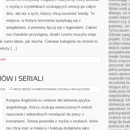
Istotny jest
z myślą o czytelnikach szukających emocji po całym
Wiele osób p
dlatego, że 
dniu, ale też o tych, którzy chcą rozumieć trendy. To
siebie natyc
miejsce, w którym brzmienia spotykają się z
dniach czy t
poprawy, uzn
anegdotami, a premiery łączą się z legendami. Całość
Tymczasem o
ma charakter przystępny, dzięki czemu muzyka staje
Zdrowe nawyk
projekt. Cz
tak samo łatwo, jak słucha. Ciekawe kategorie na stronie to
szybka metam
dwóch nadal 
Teksty […]
perspektywa
trwałe fund
PORT
Duże znacze
utrzymać dob
pełna pośpie
warto uprasz
ÓW I SERIALI
wspierało k
wcześniej b
stojące przy
ANGIELSKI
2026
MOŻLIWOŚĆ KOMENTOWANIA
ZOSTAŁA WYŁĄCZONA
stała pora o
Z
niepotrzebny
FILMÓW
I
drobiazgi, k
Kongres Anglistów to centrum dla lektorów języka
SERIALI
silniejszą w
angielskiego, którzy szukają nowoczesnych metod
warunków. Im
pokonywanie
nauczania i wdrażalnych rozwiązań do pracy z
szansa na u
kursantami. Strona powstała z myślą o osobach, które
drogi do bud
pomocna okaz
nie chcą stać w miejscu i traktują dydaktykę jako