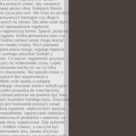
ilka prostych zmian, aby zauważyć
awę jakości dnia. Kolejnym filarem
lu życia jest ruch. Nie musi on od razu
tensywnych treningów czy długich
anych na siłowni. Dla wielu osób dużo
est wprowadzenie regularnej
 najprostszej formie. Spacer, jazda na
ciąganie, krótka gimnastyka rano czy
schodów zamiast windy mogą okazać
em trwałej zmiany. Ruch poprawia
piera pracę mózgu, reguluje napięcie
 i pomaga odzyskać kontakt z
łem. Co ważne, regularność przynosi
yści niż krótkotrwałe zrywy. Lepiej
odziennie trochę niż raz na kilka
zo intensywnie. Nie sposób mówić o
wykach bez wspomnienia o
 Wiele osób wpada w pułapkę
próbując stosować bardzo restrykcyjne
 szybko prowadzą do zniechęcenia.
drowe jedzenie nie powinno być karą
nnym liczeniem każdego kęsa. Znacznie
ze jest budowanie prostych zasad:
dziej regularne, większa ilość warzyw,
 nawodnienie, ograniczanie nadmiaru
tworzonych produktów i uważność na
wdę służy organizmowi. Gdy jedzenie
yć źródłem chaosu, a zaczyna być
lementem dnia, łatwiej utrzymać
lepiej wsłuchiwać się w potrzeby ciała.