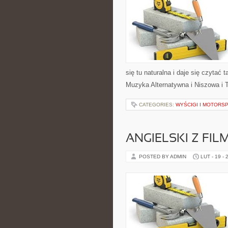
się tu naturalna i daje się czytać 
Muzyka Alternatywna i Niszowa i 
CATEGORIES:
WYŚCIGI I MOTORS
ANGIELSKI Z FILM
POSTED BY ADMIN
LUT - 19 - 