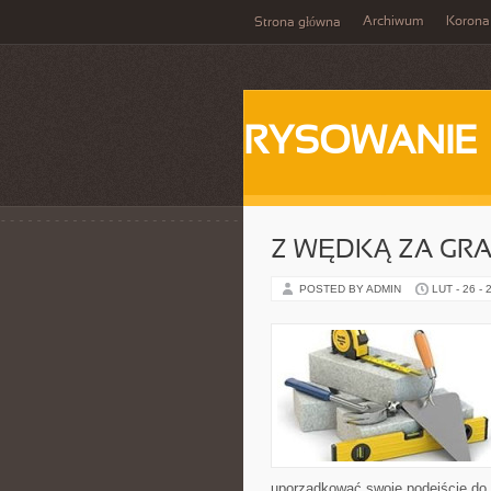
Archiwum
Korona
Strona główna
RYSOWANIE
Z WĘDKĄ ZA GRA
POSTED BY ADMIN
LUT - 26 - 
uporządkować swoje podejście do s