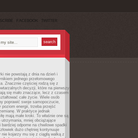
SCRIBE
FACEBOOK
TWITTER
i nie powstają z dnia na dzień i
ynikiem jednego przełomowego
a. Znacznie częściej rodzą się z
wtarzalnych decyzji, które na pierwszy
dają się mało znaczące, lecz z czasem
ztałtować całe życie. Wiele osób
by poprawić swoje samopoczucie,
 poziom energii, trzeba przejść
rzemianę. W praktyce jednak
iłę mają małe kroki. To właśnie one są
o utrzymania, mniej obciążające
i bardziej odporne na chwilowe spadki
złowiek dużo chętniej kontynuuje
y nie kojarzy mu się z ciągłą walką z