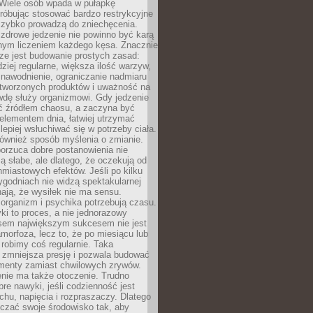
 Wiele osób wpada w pułapkę
próbując stosować bardzo restrykcyjne
 szybko prowadzą do zniechęcenia.
drowe jedzenie nie powinno być karą
nnym liczeniem każdego kęsa. Znacznie
ze jest budowanie prostych zasad:
dziej regularne, większa ilość warzyw,
 nawodnienie, ograniczanie nadmiaru
tworzonych produktów i uważność na
wdę służy organizmowi. Gdy jedzenie
yć źródłem chaosu, a zaczyna być
lementem dnia, łatwiej utrzymać
lepiej wsłuchiwać się w potrzeby ciała.
 również sposób myślenia o zmianie.
orzuca dobre postanowienia nie
są słabe, ale dlatego, że oczekują od
hmiastowych efektów. Jeśli po kilku
ygodniach nie widzą spektakularnej
ają, że wysiłek nie ma sensu.
rganizm i psychika potrzebują czasu.
i to proces, a nie jednorazowy
asem największym sukcesem nie jest
orfoza, lecz to, że po miesiącu lub
robimy coś regularnie. Taka
 zmniejsza presję i pozwala budować
amenty zamiast chwilowych zrywów.
nie ma także otoczenie. Trudno
re nawyki, jeśli codzienność jest
chu, napięcia i rozpraszaczy. Dlatego
czać swoje środowisko tak, aby