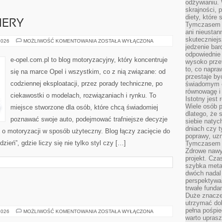
odżywianiu.
skrajności, 
diety, które
IERY
Tymczasem z
ani nieusta
skuteczniejs
NOWOŚCI
2026
MOŻLIWOŚĆ KOMENTOWANIA
ZOSTAŁA WYŁĄCZONA
I
jedzenie bar
PREMIERY
odpowiednie
e-opel.com.pl to blog motoryzacyjny, który koncentruje
wysoko prze
to, co napra
się na marce Opel i wszystkim, co z nią związane: od
przestaje b
codziennej eksploatacji, przez porady techniczne, po
świadomym e
równowagę i 
ciekawostki o modelach, rozwiązaniach i rynku. To
Istotny jest
Wiele osób p
miejsce stworzone dla osób, które chcą świadomiej
dlatego, że 
poznawać swoje auto, podejmować trafniejsze decyzje
siebie natyc
dniach czy t
 o motoryzacji w sposób użyteczny. Blog łączy zacięcie do
poprawy, uzn
eń”, gdzie liczy się nie tylko styl czy […]
Tymczasem o
Zdrowe nawyk
projekt. Cz
szybka metam
dwóch nadal 
perspektywa
trwałe fund
Duże znacze
utrzymać dob
pełna pośpie
JAZDA
2026
MOŻLIWOŚĆ KOMENTOWANIA
ZOSTAŁA WYŁĄCZONA
ROWEREM
warto uprasz