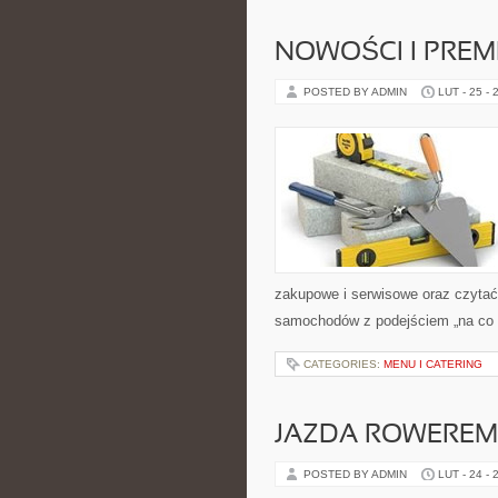
NOWOŚCI I PREM
POSTED BY ADMIN
LUT - 25 - 
zakupowe i serwisowe oraz czytać
samochodów z podejściem „na co dzi
CATEGORIES:
MENU I CATERING
JAZDA ROWEREM
POSTED BY ADMIN
LUT - 24 - 