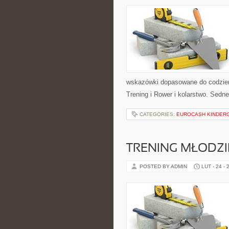
wskazówki dopasowane do codzienno
Trening i Rower i kolarstwo. Sedn
CATEGORIES:
EUROCASH KINDER
TRENING MŁODZI
POSTED BY ADMIN
LUT - 24 - 