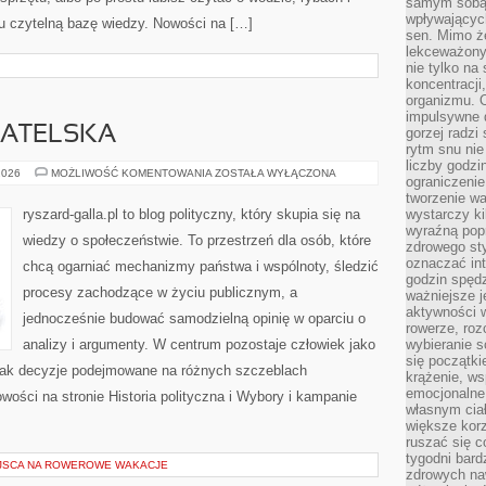
samym sobą.
wpływającyc
tu czytelną bazę wiedzy. Nowości na […]
sen. Mimo ż
lekceważony
nie tylko na
koncentracji
organizmu. 
impulsywne d
ATELSKA
gorzej radzi
rytm snu nie
liczby godzi
EDUKACJA
2026
MOŻLIWOŚĆ KOMENTOWANIA
ZOSTAŁA WYŁĄCZONA
ograniczeni
OBYWATELSKA
tworzenie w
ryszard-galla.pl to blog polityczny, który skupia się na
wystarczy k
wyraźną popr
wiedzy o społeczeństwie. To przestrzeń dla osób, które
zdrowego sty
oznaczać in
chcą ogarniać mechanizmy państwa i wspólnoty, śledzić
godzin spędz
procesy zachodzące w życiu publicznym, a
ważniejsze j
aktywności w
jednocześnie budować samodzielną opinię w oparciu o
rowerze, roz
analizy i argumenty. W centrum pozostaje człowiek jako
wybieranie 
się początki
, jak decyzje podejmowane na różnych szczeblach
krążenie, ws
emocjonalne
owości na stronie Historia polityczna i Wybory i kampanie
własnym cia
większe korz
ruszać się c
tygodni bard
EJSCA NA ROWEROWE WAKACJE
zdrowych na