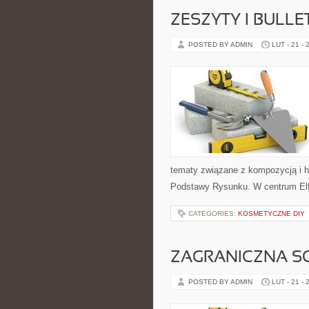
ZESZYTY I BULLE
POSTED BY ADMIN
LUT - 21 - 
tematy związane z kompozycją i h
Podstawy Rysunku. W centrum Elfi
CATEGORIES:
KOSMETYCZNE DIY
ZAGRANICZNA S
POSTED BY ADMIN
LUT - 21 - 