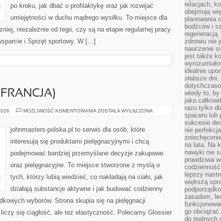
relacjach, k
po kroku, jak dbać o profilaktykę oraz jak rozwijać
obejmują wi
umiejętności w duchu mądrego wysiłku. To miejsce dla
planowania c
bodźców i s
niej, niezależnie od tego, czy są na etapie regularnej pracy
regeneracją
sparcie i Sprzęt sportowy. W […]
zdrowiu nie j
nauczenie s
jest także 
wyrozumiałoś
idealnie up
słabsze dni,
dotychczasow
(FRANCJA)
wtedy to, by
jako całkowi
razu tylko d
L’ORÉAL
2026
MOŻLIWOŚĆ KOMENTOWANIA
ZOSTAŁA WYŁĄCZONA
spaceru lub 
GROUP
(FRANCJA)
sukcesie dec
johnmasters-polska.pl to serwis dla osób, które
nie perfekcj
zniechęceni
interesują się produktami pielęgnacyjnymi i chcą
na lata. Na 
nawyki nie 
podejmować bardziej przemyślane decyzje zakupowe
prawdziwa wa
oraz pielęgnacyjne. To miejsce stworzone z myślą o
codzienność.
lepszy nastr
tych, którzy lubią wiedzieć, co nakładają na ciało, jak
większą spra
działają substancje aktywne i jak budować codzienny
podporządko
zasadom, lec
dkowych wyborów. Strona skupia się na pielęgnacji
funkcjonowan
go obciążać.
liczy się ciągłość, ale też elastyczność. Polecamy Glossier
do realnych 