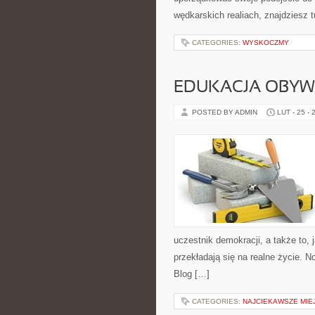
wędkarskich realiach, znajdziesz 
CATEGORIES:
WYSKOCZMY
EDUKACJA OBYW
POSTED BY ADMIN
LUT - 25 - 
uczestnik demokracji, a także to
przekładają się na realne życie. N
Blog […]
CATEGORIES:
NAJCIEKAWSZE MI