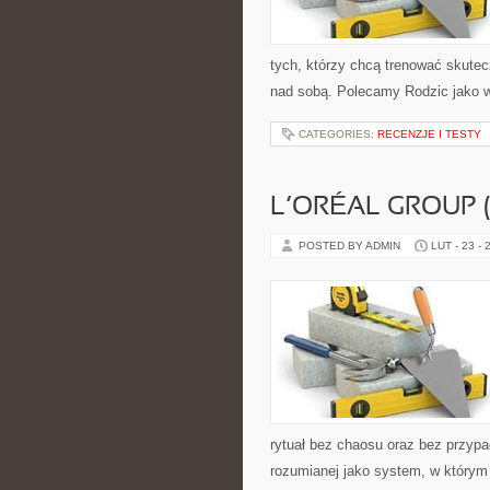
tych, którzy chcą trenować skutecz
nad sobą. Polecamy Rodzic jako w
CATEGORIES:
RECENZJE I TESTY
L’ORÉAL GROUP 
POSTED BY ADMIN
LUT - 23 - 
rytuał bez chaosu oraz bez przypa
rozumianej jako system, w którym 