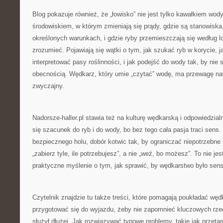
Blog pokazuje również, że „łowisko” nie jest tylko kawałkiem wo
środowiskiem, w którym zmieniają się prądy, gdzie są stanowiska,
określonych warunkach, i gdzie ryby przemieszczają się według l
zrozumieć. Pojawiają się wątki o tym, jak szukać ryb w korycie, 
interpretować pasy roślinności, i jak podejść do wody tak, by nie
obecnością. Wędkarz, który umie „czytać” wodę, ma przewagę naw
zwyczajny.
Nadorsze-haller.pl stawia też na kulturę wędkarską i odpowiedzia
się szacunek do ryb i do wody, bo bez tego cała pasja traci sen
bezpiecznego holu, dobór kotwic tak, by ograniczać niepotrzebne
„zabierz tyle, ile potrzebujesz”, a nie „weź, bo możesz”. To nie je
praktyczne myślenie o tym, jak sprawić, by wędkarstwo było sen
Czytelnik znajdzie tu także treści, które pomagają poukładać wę
przygotować się do wyjazdu, żeby nie zapomnieć kluczowych rzec
służył dłużej. Jak rozwiązywać typowe problemy, takie jak przetar