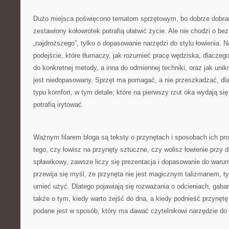
Dużo miejsca poświęcono tematom sprzętowym, bo dobrze dobran
zestawiony kołowrotek potrafią ułatwić życie. Ale nie chodzi o be
„najdroższego”, tylko o dopasowanie narzędzi do stylu łowienia. N
podejście, które tłumaczy, jak rozumieć pracę wędziska, dlaczego
do konkretnej metody, a inna do odmiennej techniki, oraz jak unik
jest niedopasowany. Sprzęt ma pomagać, a nie przeszkadzać, dlat
typu komfort, w tym detale, które na pierwszy rzut oka wydają się
potrafią irytować.
Ważnym filarem bloga są teksty o przynętach i sposobach ich pr
tego, czy łowisz na przynęty sztuczne, czy wolisz łowienie przy 
spławikowy, zawsze liczy się prezentacja i dopasowanie do warun
przewija się myśl, że przynęta nie jest magicznym talizmanem, ty
umieć użyć. Dlatego pojawiają się rozważania o odcieniach, gabar
także o tym, kiedy warto zejść do dna, a kiedy podnieść przynętę 
podane jest w sposób, który ma dawać czytelnikowi narzędzie do 