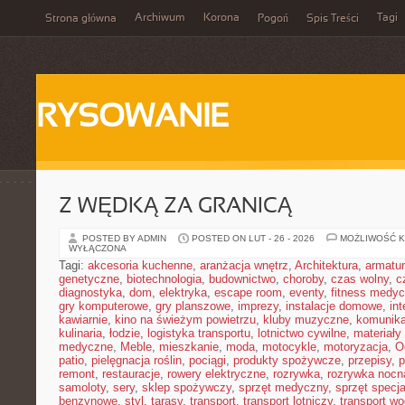
Archiwum
Korona
Tagi
Strona główna
Pogoń
Spis Treści
RYSOWANIE
Z WĘDKĄ ZA GRANICĄ
POSTED BY ADMIN
POSTED ON LUT - 26 - 2026
MOŻLIWOŚĆ 
WYŁĄCZONA
Tagi:
akcesoria kuchenne
,
aranżacja wnętrz
,
Architektura
,
armatu
genetyczne
,
biotechnologia
,
budownictwo
,
choroby
,
czas wolny
,
c
diagnostyka
,
dom
,
elektryka
,
escape room
,
eventy
,
fitness medy
gry komputerowe
,
gry planszowe
,
imprezy
,
instalacje domowe
,
in
kawiarnie
,
kino na świeżym powietrzu
,
kluby muzyczne
,
komunika
kulinaria
,
łodzie
,
logistyka transportu
,
lotnictwo cywilne
,
materiały
medyczne
,
Meble
,
mieszkanie
,
moda
,
motocykle
,
motoryzacja
,
O
patio
,
pielęgnacja roślin
,
pociągi
,
produkty spożywcze
,
przepisy
,
p
remont
,
restauracje
,
rowery elektryczne
,
rozrywka
,
rozrywka nocn
samoloty
,
sery
,
sklep spożywczy
,
sprzęt medyczny
,
sprzęt specja
benzynowe
,
styl
,
tarasy
,
transport
,
transport lotniczy
,
transport w