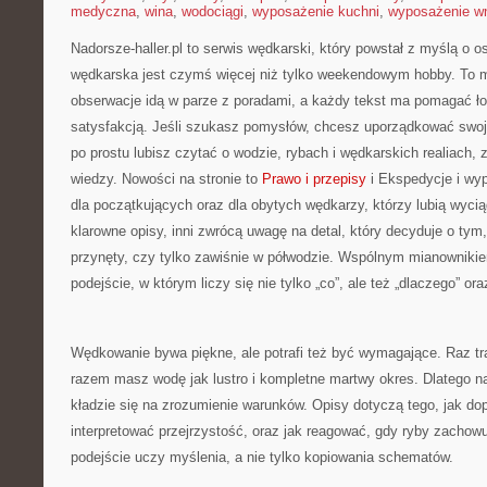
medyczna
,
wina
,
wodociągi
,
wyposażenie kuchni
,
wyposażenie wn
Nadorsze-haller.pl to serwis wędkarski, który powstał z myślą o o
wędkarska jest czymś więcej niż tylko weekendowym hobby. To m
obserwacje idą w parze z poradami, a każdy tekst ma pomagać ło
satysfakcją. Jeśli szukasz pomysłów, chcesz uporządkować swoje
po prostu lubisz czytać o wodzie, rybach i wędkarskich realiach, 
wiedzy. Nowości na stronie to
Prawo i przepisy
i Ekspedycje i wyp
dla początkujących oraz dla obytych wędkarzy, którzy lubią wycią
klarowne opisy, inni zwrócą uwagę na detal, który decyduje o tym
przynęty, czy tylko zawiśnie w półwodzie. Wspólnym mianownikie
podejście, w którym liczy się nie tylko „co”, ale też „dlaczego” ora
Wędkowanie bywa piękne, ale potrafi też być wymagające. Raz tr
razem masz wodę jak lustro i kompletne martwy okres. Dlatego na
kładzie się na zrozumienie warunków. Opisy dotyczą tego, jak dop
interpretować przejrzystość, oraz jak reagować, gdy ryby zachow
podejście uczy myślenia, a nie tylko kopiowania schematów.