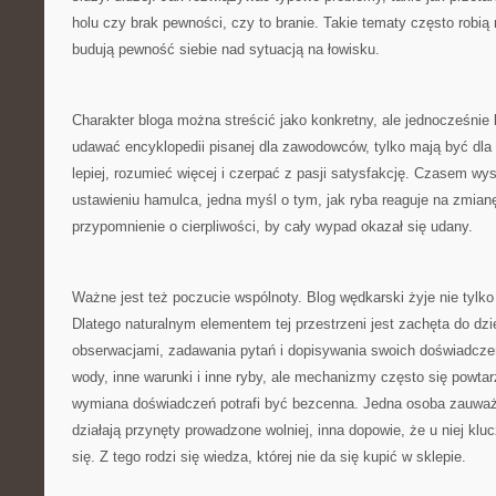
holu czy brak pewności, czy to branie. Takie tematy często robią
budują pewność siebie nad sytuacją na łowisku.
Charakter bloga można streścić jako konkretny, ale jednocześnie 
udawać encyklopedii pisanej dla zawodowców, tylko mają być dla l
lepiej, rozumieć więcej i czerpać z pasji satysfakcję. Czasem w
ustawieniu hamulca, jedna myśl o tym, jak ryba reaguje na zmian
przypomnienie o cierpliwości, by cały wypad okazał się udany.
Ważne jest też poczucie wspólnoty. Blog wędkarski żyje nie tylko
Dlatego naturalnym elementem tej przestrzeni jest zachęta do dzi
obserwacjami, zadawania pytań i dopisywania swoich doświadcz
wody, inne warunki i inne ryby, ale mechanizmy często się powtar
wymiana doświadczeń potrafi być bezcenna. Jedna osoba zauważ
działają przynęty prowadzone wolniej, inna dopowie, że u niej kl
się. Z tego rodzi się wiedza, której nie da się kupić w sklepie.