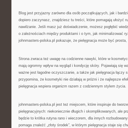
Blog jest przyjazny zarówno dla osób początkujących, jak i bard
dopiero zaczynasz, znajdziesz tu treści, które pomagają ułożyć r
nawilżanie. Jeśli masz już doświadczenie, możesz pogłębić wiedz
o zależnościach między produktami i o tym, jak minimalizować r
johnmasters-polska.pl pokazuje, że pielęgnacja może być prosta,
Strona zwraca też uwagę na codzienne nawyki, które w kosmetyc
mają ogromny wpływ na wygląd i kondycję skóry. Pojawiają się wątk
ważne jest łagodne oczyszczanie, a także jak pielęgnacja łączy 
przypomina, że kosmetyki nie działają w próżni i że najlepsze efe
pielęgnacja wspiera organizm razem z codziennym stylem życia.
johnmasters-polska.pl jest też miejscem, które inspiruje do tworz
pielęgnacyjnych: niekoniecznie długich i skomplikowanych, ale p
będzie to krótka rutyna rano i wieczorem, dla innych rozbudowany 
pomaga znaleźć „złoty środek”, w którym pielęgnacja staje się chwi