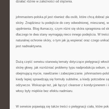
działać różnie w zależności od stężenia.
johnmasters-polska.pl jest również dla osób, które chcą dobrać pi
skóry. Znajdziesz tu podejście do cery odwodnionej, mieszanej, wr
ujędrnienia. Blog tłumaczy, czym różni się skóra spragniona od skó
dlaczego te dwa stany wymagają nieco innego podejścia. W treści
naturalnej ochronie skóry, o tym jak ją wspierać oraz czego unika
jest nadreaktywna.
Dużą część serwisu stanowią tematy dotyczące pielęgnacji włosów
skórę głowy, jak rozróżniać problemy typu nadprodukcja sebum, o
obejmującą mycie, nawilżanie i zabezpieczanie. johnmasters-pol
kiedy lepiej sprawdzają się formuły subtelne, a kiedy potrzebne s
odżywcze. Wskazuje też, jak łączyć cleanser z kondycjonerem i
włosy były miękkie bez efektu nadmiaru.
W serwisie pojawiają się także treści o pielęgnacji ciała, które po