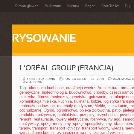
Archiwum
Korona
Tagi
Strona główna
Pogoń
Spis Treści
RYSOWANIE
L’ORÉAL GROUP (FRANCJA)
POSTED BY ADMIN
POSTED ON LUT - 23 - 2026
MOŻLIWOŚĆ 
WYŁĄCZONA
Tagi:
akcesoria kuchenne
,
aranżacja wnętrz
,
Architektura
,
armatu
genetyczne
,
biotechnologia
,
budownictwo
,
choroby
,
części samo
elektryka
,
fitness medyczny
,
genetyka
,
gotowanie
,
instalacje do
komunikacja miejska
,
kuchnia
,
kulinaria
,
łodzie
,
logistyka transpo
materiały budowlane
,
materiały medyczne
,
Meble
,
mieszkanie
,
mo
odchudzanie
,
Ogród
,
ogrodnictwo
,
opieka zdrowotna
,
patio
,
pielęg
produkty spożywcze
,
profilaktyka
,
przepisy
,
przychodnia
,
psychol
remont
,
restauracje
,
rowery elektryczne
,
rozrywka
,
rtv agd
,
samoc
spożywczy
,
sprzęt medyczny
,
sprzęt specjalistyczny
,
stacje ben
tarasy
,
transport
,
transport lotniczy
,
transport wodny
,
wiedza med
wyposażenie kuchni
,
wyposażenie wnętrz
,
zdrowe żywienie