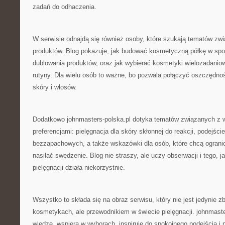
zadań do odhaczenia.
W serwisie odnajdą się również osoby, które szukają tematów zwi
produktów. Blog pokazuje, jak budować kosmetyczną półkę w spos
dublowania produktów, oraz jak wybierać kosmetyki wielozadaniow
rutyny. Dla wielu osób to ważne, bo pozwala połączyć oszczędn
skóry i włosów.
Dodatkowo johnmasters-polska.pl dotyka tematów związanych z w
preferencjami: pielęgnacja dla skóry skłonnej do reakcji, podejści
bezzapachowych, a także wskazówki dla osób, które chcą ogran
nasilać swędzenie. Blog nie straszy, ale uczy obserwacji i tego, 
pielęgnacji działa niekorzystnie.
Wszystko to składa się na obraz serwisu, który nie jest jedynie z
kosmetykach, ale przewodnikiem w świecie pielęgnacji. johnmaste
wiedzę, wspiera w wyborach, inspiruje do spokojnego podejścia i