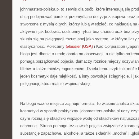
johnmasters-polska.pl to serwis dla osób, które interesują się pro
chcą podejmować bardziej przemyślane decyzje zakupowe oraz pi
stworzone z myślą o tych, którzy lubią wiedzieć, co nakładają na c
aktywne i jak budować codzienny rytuał bez chaosu oraz bez pr
skupia się na pielęgnacji rozumianej jako system, w którym liczy s
elastyczność. Polecamy
Glossier (USA)
i Kao Corporation (Japo
bloga jest dbanie o urodę oparta na obserwacji, a nie tylko na tre
pomaga porządkować pojęcia, tłumaczy różnice między odżywi
filtrów, a także między łagodzeniem. Dzięki temu czytelnik może 
jeden kosmetyk daje miękkość, a inny powoduje ściągnięcie, i jak
pielęgnacji, która realnie wspiera skórę.
Na blogu ważne miejsce zajmuje formuła. To właśnie analiza skł
kosmetyki w sposób praktyczny. johnmasters-polska.pl uczy czyta
czym różnią się składniki wiążące wodę od składników natłuszcz
ochronnej. Strona pomaga też oswoić pojęcia związane z kosmet
substancje zapachowe, alkohole, a także składniki „modne” i „gło