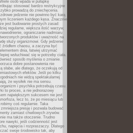
 Wiele osób wpada w pułapkę
próbując stosować bardzo restrykcyjne
 szybko prowadzą do zniechęcenia.
drowe jedzenie nie powinno być karą
nnym liczeniem każdego kęsa. Znacznie
ze jest budowanie prostych zasad:
dziej regularne, większa ilość warzyw,
 nawodnienie, ograniczanie nadmiaru
tworzonych produktów i uważność na
wdę służy organizmowi. Gdy jedzenie
yć źródłem chaosu, a zaczyna być
lementem dnia, łatwiej utrzymać
lepiej wsłuchiwać się w potrzeby ciała.
 również sposób myślenia o zmianie.
orzuca dobre postanowienia nie
są słabe, ale dlatego, że oczekują od
hmiastowych efektów. Jeśli po kilku
ygodniach nie widzą spektakularnej
ają, że wysiłek nie ma sensu.
rganizm i psychika potrzebują czasu.
i to proces, a nie jednorazowy
asem największym sukcesem nie jest
orfoza, lecz to, że po miesiącu lub
robimy coś regularnie. Taka
 zmniejsza presję i pozwala budować
amenty zamiast chwilowych zrywów.
nie ma także otoczenie. Trudno
re nawyki, jeśli codzienność jest
chu, napięcia i rozpraszaczy. Dlatego
czać swoje środowisko tak, aby