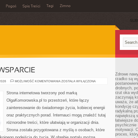
Tagi
Zimno
Pogoń
Spis Treści
SUB
WSPARCIE
Zdrowe nawyk
rzadko są w
SPOŁECZNOŚĆ
 2026
MOŻLIWOŚĆ KOMENTOWANIA
ZOSTAŁA WYŁĄCZONA
postanowieni
I
drobnych, po
WSPARCIE
rzut oka wy
Strona internetowa tworzony pod marką
zaczynają ks
OlgaKomorowska.pl to przestrzeń, które łączy
uważa, że a
kondycję czy
zainteresowanie do świadomego życia, kobiecej energii
radykalną p
oraz praktycznych porad. Internauci mogą znaleźć tutaj
największą s
łatwiejsze d
różnorodne treści, które ułatwiają w organizacji dnia.
psychicznie 
motywacji. C
Strona została przygotowana z myślą o osobach, które
proces, któr
kojnego podejścia do życia. W obrębie portalu można