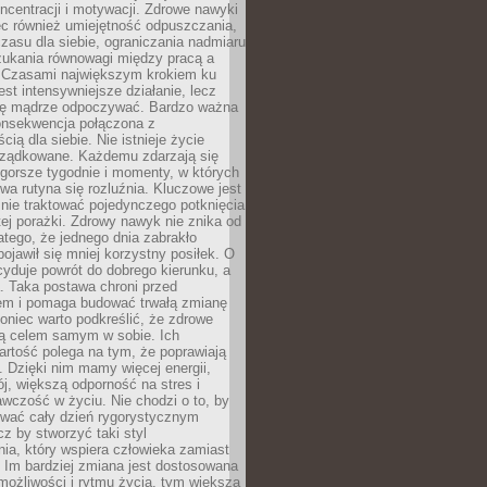
oncentracji i motywacji. Zdrowe nawyki
ęc również umiejętność odpuszczania,
zasu dla siebie, ograniczania nadmiaru
zukania równowagi między pracą a
. Czasami największym krokiem ku
est intensywniejsze działanie, lecz
ię mądrze odpoczywać. Bardzo ważna
konsekwencja połączona z
cią dla siebie. Nie istnieje życie
orządkowane. Każdemu zdarzają się
 gorsze tygodnie i momenty, w których
a rutyna się rozluźnia. Kluczowe jest
 nie traktować pojedynczego potknięcia
tej porażki. Zdrowy nawyk nie znika od
latego, że jednego dnia zabrakło
pojawił się mniej korzystny posiłek. O
yduje powrót do dobrego kierunku, a
a. Taka postawa chroni przed
em i pomaga budować trwałą zmianę
koniec warto podkreślić, że zdrowe
są celem samym w sobie. Ich
rtość polega na tym, że poprawiają
 Dzięki nim mamy więcej energii,
ój, większą odporność na stres i
wczość w życiu. Nie chodzi o to, by
wać cały dzień rygorystycznym
z by stworzyć taki styl
ia, który wspiera człowieka zamiast
 Im bardziej zmiana jest dostosowana
możliwości i rytmu życia, tym większa