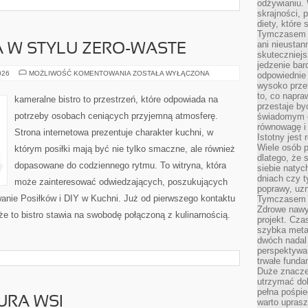
odżywianiu.
skrajności, 
diety, które
Tymczasem z
ani nieusta
 W STYLU ZERO-WASTE
skuteczniejs
jedzenie bar
KUCHNIA
026
MOŻLIWOŚĆ KOMENTOWANIA
ZOSTAŁA WYŁĄCZONA
odpowiednie
ŚWIATA
wysoko prze
W
to, co napra
STYLU
kameralne bistro to przestrzeń, które odpowiada na
ZERO-
przestaje b
WASTE
potrzeby osobach ceniących przyjemną atmosferę.
świadomym e
równowagę i 
Strona internetowa prezentuje charakter kuchni, w
Istotny jest
Wiele osób p
którym posiłki mają być nie tylko smaczne, ale również
dlatego, że 
dopasowane do codziennego rytmu. To witryna, która
siebie natyc
dniach czy t
może zainteresować odwiedzających, poszukujących
poprawy, uzn
anie Posiłków i DIY w Kuchni. Już od pierwszego kontaktu
Tymczasem o
Zdrowe nawyk
że to bistro stawia na swobodę połączoną z kulinarnością.
projekt. Cz
szybka metam
dwóch nadal 
perspektywa
trwałe fund
Duże znacze
utrzymać dob
pełna pośpie
URA WSI
warto uprasz