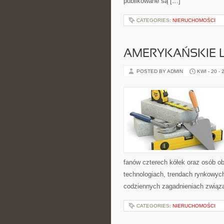
publikowane są […]
CATEGORIES:
NIERUCHOMOŚCI
AMERYKAŃSKIE 
POSTED BY ADMIN
KWI - 20 - 
fanów czterech kółek oraz osób o
technologiach, trendach rynkowych
codziennych zagadnieniach związ
CATEGORIES:
NIERUCHOMOŚCI