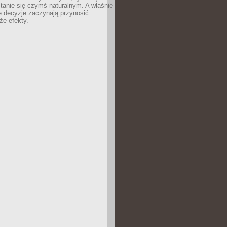
tanie się czymś naturalnym. A właśnie
e decyzje zaczynają przynosić
że efekty.