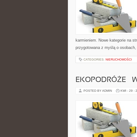
karmieniem. Nowe kategorie na str
przygotowana z myślą o osobach,
CATEGORIES:
NIERUCHOMOŚCI
EKOPODRÓŻE – W
POSTED BY ADMIN
KWI - 29 - 