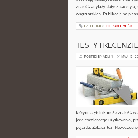
znaleźć artykuły dotyczące stylu, 
wnętrzarskich. Publikacje są pis
CATEGORIES:
NIERUCHOMOŚCI
TESTY I RECENZJ
POSTED BY ADMIN
MAJ - 5 - 2
którym czytelnik może znaleźć wi
jego codziennego użytkowania, pr
pojazdu. Zobacz też: Nowoczesne