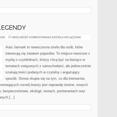
LEGENDY
AMERYKAŃSKIE
2026
MOŻLIWOŚĆ KOMENTOWANIA
ZOSTAŁA WYŁĄCZONA
LEGENDY
Auto Jarmark to nowoczesna strefa dla osób, które
interesują się światem pojazdów. To miejsce tworzone z
myślą o czytelnikach, którzy chcą być na bieżąco w
tematach związanych z samochodami, ale jednocześnie
szukają treści podanych w czytelny i angażujący
sposób. Strona skupia się na tym, co dla kierowców,
bserwujących rozwój branży jest naprawdę istotne: nowych
, bezpieczeństwie, ekologii, testach, porównaniach oraz
anych […]