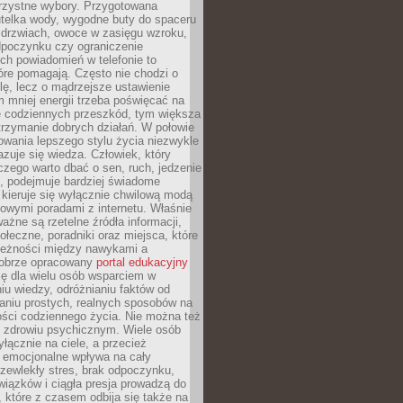
orzystne wybory. Przygotowana
utelka wody, wygodne buty do spaceru
 drzwiach, owoce w zasięgu wzroku,
dpoczynku czy ograniczenie
ch powiadomień w telefonie to
tóre pomagają. Często nie chodzi o
olę, lecz o mądrzejsze ustawienie
 mniej energii trzeba poświęcać na
 codziennych przeszkód, tym większa
trzymanie dobrych działań. W połowie
owania lepszego stylu życia niezwykle
uje się wiedza. Człowiek, który
czego warto dbać o sen, ruch, jedzenie
ę, podejmuje bardziej świadome
 kieruje się wyłącznie chwilową modą
owymi poradami z internetu. Właśnie
ważne są rzetelne źródła informacji,
łeczne, poradniki oraz miejsca, które
leżności między nawykami a
obrze opracowany
portal edukacyjny
ię dla wielu osób wsparciem w
u wiedzy, odróżnianiu faktów od
aniu prostych, realnych sposobów na
ości codziennego życia. Nie można też
 zdrowiu psychicznym. Wiele osób
yłącznie na ciele, a przecież
e emocjonalne wpływa na cały
zewlekły stres, brak odpoczynku,
iązków i ciągła presja prowadzą do
 które z czasem odbija się także na