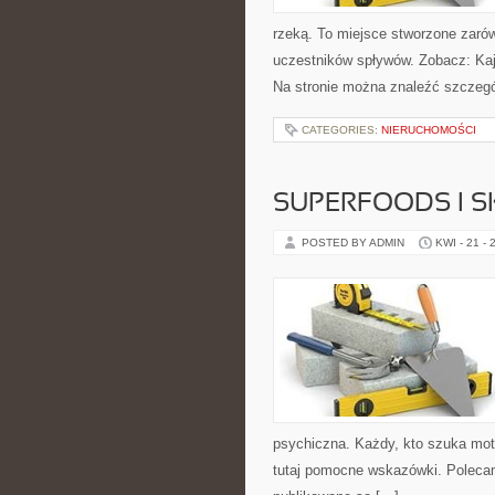
rzeką. To miejsce stworzone zarów
uczestników spływów. Zobacz: Kaj
Na stronie można znaleźć szczegó
CATEGORIES:
NIERUCHOMOŚCI
SUPERFOODS I 
POSTED BY ADMIN
KWI - 21 - 
psychiczna. Każdy, kto szuka motyw
tutaj pomocne wskazówki. Polecam