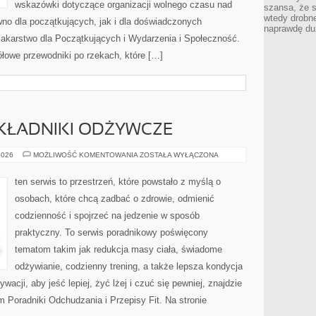
wskazówki dotyczące organizacji wolnego czasu nad
szansa, że s
wtedy drobn
no dla początkujących, jak i dla doświadczonych
naprawdę du
akarstwo dla Początkujących i Wydarzenia i Społeczność.
łowe przewodniki po rzekach, które […]
SKŁADNIKI ODŻYWCZE
SUPERFOODS
2026
MOŻLIWOŚĆ KOMENTOWANIA
ZOSTAŁA WYŁĄCZONA
I
SKŁADNIKI
ODŻYWCZE
ten serwis to przestrzeń, które powstało z myślą o
osobach, które chcą zadbać o zdrowie, odmienić
codzienność i spojrzeć na jedzenie w sposób
praktyczny. To serwis poradnikowy poświęcony
tematom takim jak redukcja masy ciała, świadome
odżywianie, codzienny trening, a także lepsza kondycja
acji, aby jeść lepiej, żyć lżej i czuć się pewniej, znajdzie
 Poradniki Odchudzania i Przepisy Fit. Na stronie