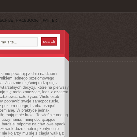
SCRIBE
FACEBOOK
TWITTER
i nie powstają z dnia na dzień i
ynikiem jednego przełomowego
a. Znacznie częściej rodzą się z
wtarzalnych decyzji, które na pierwszy
dają się mało znaczące, lecz z czasem
ztałtować całe życie. Wiele osób
by poprawić swoje samopoczucie,
 poziom energii, trzeba przejść
rzemianę. W praktyce jednak
iłę mają małe kroki. To właśnie one są
o utrzymania, mniej obciążające
i bardziej odporne na chwilowe spadki
złowiek dużo chętniej kontynuuje
y nie kojarzy mu się z ciągłą walką z