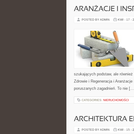
ARANŻACJE I INS
POSTED BY ADMIN
KWI - 17 - 
szukających podstaw, ale równie
Zdrowie i Regeneracja i Aranżacje
poruszanych zagadnień. To nie […
CATEGORIES:
NIERUCHOMOŚCI
ARCHITEKTURA 
POSTED BY ADMIN
KWI - 15 - 