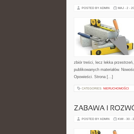
POSTED BY ADMIN
MAJ - 2 - 2
zbiór treści, lecz lekka przestrze
publikowanych materiałów. Nowości 
Opowieści. Strona […]
CATEGORIES:
NIERUCHOMOŚCI
ZABAWA I ROZW
POSTED BY ADMIN
KWI - 30 - 