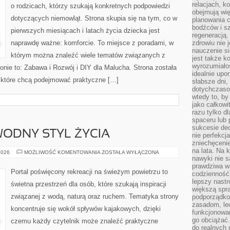
relacjach, k
o rodzicach, którzy szukają konkretnych podpowiedzi
obejmują wi
dotyczących niemowląt. Strona skupia się na tym, co w
planowania c
bodźców i s
pierwszych miesiącach i latach życia dziecka jest
regeneracją
naprawdę ważne: komforcie. To miejsce z poradami, w
zdrowiu nie j
nauczenie s
którym można znaleźć wiele tematów związanych z
jest także 
wyrozumiałoś
onie to: Zabawa i Rozwój i DIY dla Malucha. Strona została
idealnie up
 które chcą podejmować praktyczne […]
słabsze dni,
dotychczasow
wtedy to, by
jako całkowi
razu tylko d
spaceru lub 
sukcesie dec
ODNY STYL ŻYCIA
nie perfekcj
zniechęceni
na lata. Na 
EKOPODRÓŻE
2026
MOŻLIWOŚĆ KOMENTOWANIA
ZOSTAŁA WYŁĄCZONA
–
nawyki nie 
WODNY
prawdziwa wa
STYL
Portal poświęcony rekreacji na świeżym powietrzu to
codzienność.
ŻYCIA
lepszy nastr
świetna przestrzeń dla osób, które szukają inspiracji
większą spra
związanej z wodą, naturą oraz ruchem. Tematyka strony
podporządko
zasadom, lec
koncentruje się wokół spływów kajakowych, dzięki
funkcjonowan
go obciążać.
czemu każdy czytelnik może znaleźć praktyczne
do realnych 