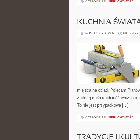
CATEGORIES:
NIERUCHOMOŚCI
KUCHNIA ŚWIATA
POSTED BY ADMIN
MAJ - 4 - 2
miejsca na obiad. Polecam Planow
z ofertą można odnieść wrażenie, 
To nie jest przypadkowa […]
CATEGORIES:
NIERUCHOMOŚCI
TRADYCJE I KULT