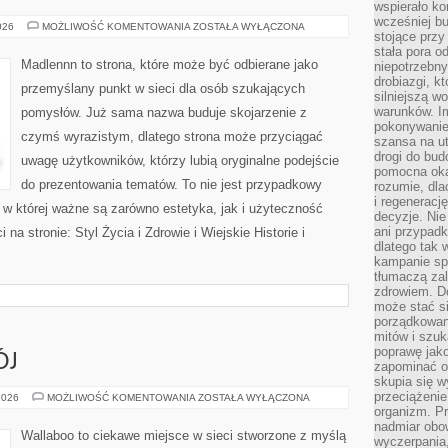
wspierało k
wcześniej b
TRADYCJE
026
MOŻLIWOŚĆ KOMENTOWANIA
ZOSTAŁA WYŁĄCZONA
stojące przy
I
KULTURA
stała pora o
WSI
Madlennn to strona, które może być odbierane jako
niepotrzebny
drobiazgi, k
przemyślany punkt w sieci dla osób szukających
silniejszą w
warunków. Im
pomysłów. Już sama nazwa buduje skojarzenie z
pokonywanie
czymś wyrazistym, dlatego strona może przyciągać
szansa na u
drogi do bud
uwagę użytkowników, którzy lubią oryginalne podejście
pomocna okaz
do prezentowania tematów. To nie jest przypadkowy
rozumie, dla
i regeneracj
ń, w której ważne są zarówno estetyka, jak i użyteczność
decyzje. Nie
ani przypadk
na stronie: Styl Życia i Zdrowie i Wiejskie Historie i
dlatego tak 
kampanie spo
tłumaczą za
zdrowiem. D
może stać s
porządkowani
mitów i szuk
poprawę jak
ÓJ
zapominać o
skupia się w
przeciążeni
ZABAWA
2026
MOŻLIWOŚĆ KOMENTOWANIA
ZOSTAŁA WYŁĄCZONA
I
organizm. Pr
ROZWÓJ
nadmiar obow
Wallaboo to ciekawe miejsce w sieci stworzone z myślą
wyczerpania,