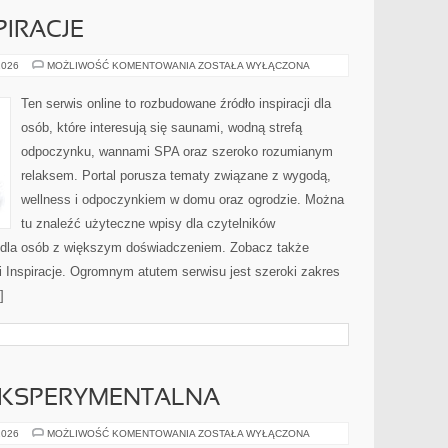
PIRACJE
ARANŻACJE
2026
MOŻLIWOŚĆ KOMENTOWANIA
ZOSTAŁA WYŁĄCZONA
I
INSPIRACJE
Ten serwis online to rozbudowane źródło inspiracji dla
osób, które interesują się saunami, wodną strefą
odpoczynku, wannami SPA oraz szeroko rozumianym
relaksem. Portal porusza tematy związane z wygodą,
wellness i odpoczynkiem w domu oraz ogrodzie. Można
tu znaleźć użyteczne wpisy dla czytelników
ż dla osób z większym doświadczeniem. Zobacz także
 i Inspiracje. Ogromnym atutem serwisu jest szeroki zakres
]
EKSPERYMENTALNA
ARCHITEKTURA
2026
MOŻLIWOŚĆ KOMENTOWANIA
ZOSTAŁA WYŁĄCZONA
EKSPERYMENTALNA