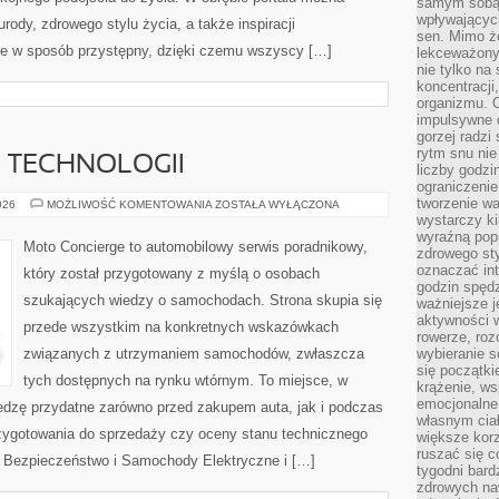
samym sobą.
wpływającyc
urody, zdrowego stylu życia, a także inspiracji
sen. Mimo ż
ane w sposób przystępny, dzięki czemu wszyscy […]
lekceważony
nie tylko na
koncentracji
organizmu. 
impulsywne d
gorzej radzi
rytm snu nie
E TECHNOLOGII
liczby godzi
ograniczeni
tworzenie w
TESTY
026
MOŻLIWOŚĆ KOMENTOWANIA
ZOSTAŁA WYŁĄCZONA
I
wystarczy k
RECENZJE
wyraźną popr
TECHNOLOGII
Moto Concierge to automobilowy serwis poradnikowy,
zdrowego sty
oznaczać in
który został przygotowany z myślą o osobach
godzin spędz
szukających wiedzy o samochodach. Strona skupia się
ważniejsze j
aktywności w
przede wszystkim na konkretnych wskazówkach
rowerze, roz
związanych z utrzymaniem samochodów, zwłaszcza
wybieranie 
się początki
tych dostępnych na rynku wtórnym. To miejsce, w
krążenie, ws
emocjonalne
edzę przydatne zarówno przed zakupem auta, jak i podczas
własnym cia
zygotowania do sprzedaży czy oceny stanu technicznego
większe korz
ruszać się c
 Bezpieczeństwo i Samochody Elektryczne i […]
tygodni bard
zdrowych na