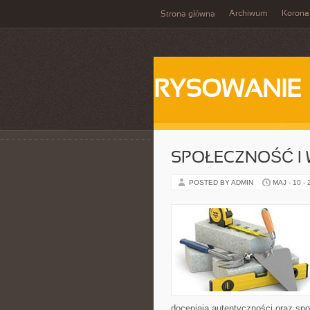
Archiwum
Korona
Strona główna
RYSOWANIE
SPOŁECZNOŚĆ I 
POSTED BY ADMIN
MAJ - 10 -
doceniają autentyczności oraz spo