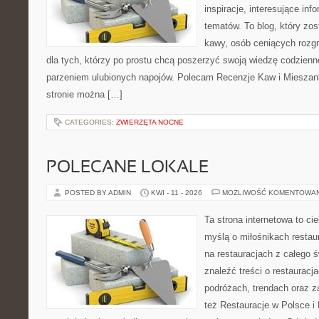
inspiracje, interesujące inf
tematów. To blog, który zos
kawy, osób ceniących rozgr
dla tych, którzy po prostu chcą poszerzyć swoją wiedzę codzienn
parzeniem ulubionych napojów. Polecam Recenzje Kaw i Mieszank
stronie można […]
CATEGORIES:
ZWIERZĘTA NOCNE
POLECANE LOKALE
POSTED BY ADMIN
KWI - 11 - 2026
MOŻLIWOŚĆ KOMENTOWA
Ta strona internetowa to c
myślą o miłośnikach restaur
na restauracjach z całego 
znaleźć treści o restauracj
podróżach, trendach oraz z
też Restauracje w Polsce i