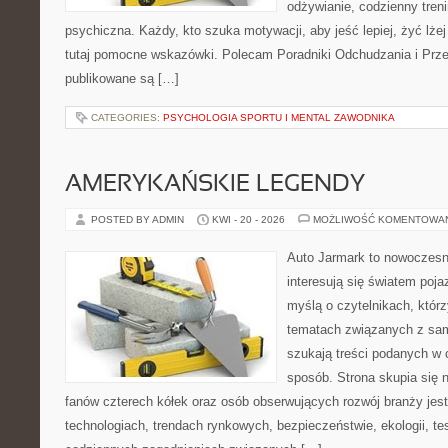
odżywianie, codzienny tren
psychiczna. Każdy, kto szuka motywacji, aby jeść lepiej, żyć lżej 
tutaj pomocne wskazówki. Polecam Poradniki Odchudzania i Przep
publikowane są […]
CATEGORIES:
PSYCHOLOGIA SPORTU I MENTAL ZAWODNIKA
AMERYKAŃSKIE LEGENDY
POSTED BY ADMIN
KWI - 20 - 2026
MOŻLIWOŚĆ KOMENTOWA
Auto Jarmark to nowoczesna
interesują się światem poj
myślą o czytelnikach, któr
tematach związanych z sam
szukają treści podanych w 
sposób. Strona skupia się 
fanów czterech kółek oraz osób obserwujących rozwój branży jes
technologiach, trendach rynkowych, bezpieczeństwie, ekologii, t