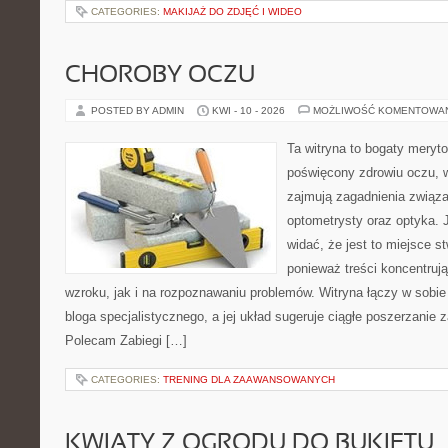
CATEGORIES:
MAKIJAŻ DO ZDJĘĆ I WIDEO
CHOROBY OCZU
POSTED BY ADMIN
KWI - 10 - 2026
MOŻLIWOŚĆ KOMENTOWA
Ta witryna to bogaty meryt
poświęcony zdrowiu oczu, w
zajmują zagadnienia związan
optometrysty oraz optyka. 
widać, że jest to miejsce s
ponieważ treści koncentruj
wzroku, jak i na rozpoznawaniu problemów. Witryna łączy w sobie
bloga specjalistycznego, a jej układ sugeruje ciągłe poszerzanie
Polecam Zabiegi […]
CATEGORIES:
TRENING DLA ZAAWANSOWANYCH
KWIATY Z OGRODU DO BUKIETU