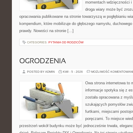
momentach wdzięczności i 
droga wiary może być zrozu
opracowania publikowane na stronie towarzyszą w pogłębianiu wia
kompendium, które mobilizuje do głębszego namysłu, duchowego
prawdy. Nowości na stronie […]
CATEGORIES:
PYTANIA OD RODZICÓW
OGRODZENIA
POSTED BY ADMIN
KWI - 5 - 2026
MOŻLIWOŚĆ KOMENTOWAN
Owa strona internetowa to 
informacje spotyka się z es
została opracowana z myślą
szukających pomysłów zwi
furtkami, miejscami postoj
poręczami. To miejsce wiedz
przestrzeń wokół budynku może być jednocześnie trwała, eleganc
dzień. Polecam Projekty DIY i Ogrodzenia. Na tej stronie użytkow