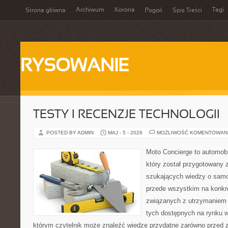
Archiwum
Korona
Tagi
Strona główna
Pogoń
Spis Treści
RYSOWANIE
TESTY I RECENZJE TECHNOLOGII
POSTED BY ADMIN
MAJ - 5 - 2026
MOŻLIWOŚĆ KOMENTOWAN
Moto Concierge to automobi
który został przygotowany 
szukających wiedzy o samo
przede wszystkim na konk
związanych z utrzymaniem
tych dostępnych na rynku w
którym czytelnik może znaleźć wiedzę przydatne zarówno przed 