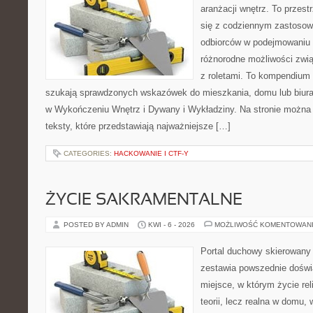
aranżacji wnętrz. To przest
się z codziennym zastoso
odbiorców w podejmowaniu t
różnorodne możliwości zwią
z roletami. To kompendium 
szukają sprawdzonych wskazówek do mieszkania, domu lub biura
w Wykończeniu Wnętrz i Dywany i Wykładziny. Na stronie można
teksty, które przedstawiają najważniejsze […]
CATEGORIES:
HACKOWANIE I CTF-Y
ŻYCIE SAKRAMENTALNE
POSTED BY ADMIN
KWI - 6 - 2026
MOŻLIWOŚĆ KOMENTOWAN
Portal duchowy skierowany 
zestawia powszednie doświ
miejsce, w którym życie rel
teorii, lecz realna w domu,