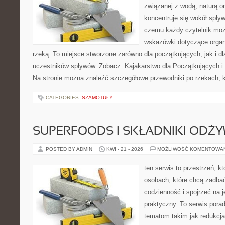
związanej z wodą, naturą o
koncentruje się wokół spły
czemu każdy czytelnik moż
wskazówki dotyczące organ
rzeką. To miejsce stworzone zarówno dla początkujących, jak i 
uczestników spływów. Zobacz: Kajakarstwo dla Początkujących i
Na stronie można znaleźć szczegółowe przewodniki po rzekach, k
CATEGORIES:
SZAMOTUŁY
SUPERFOODS I SKŁADNIKI ODŻ
POSTED BY ADMIN
KWI - 21 - 2026
MOŻLIWOŚĆ KOMENTOWA
ten serwis to przestrzeń, k
osobach, które chcą zadbać
codzienność i spojrzeć na 
praktyczny. To serwis por
tematom takim jak redukcj