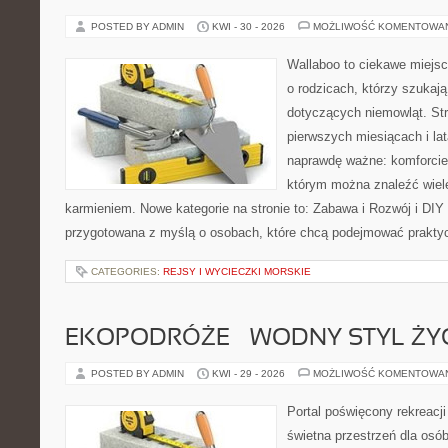
POSTED BY ADMIN
KWI - 30 - 2026
MOŻLIWOŚĆ KOMENTOWA
Wallaboo to ciekawe miejsc
o rodzicach, którzy szukaj
dotyczących niemowląt. Str
pierwszych miesiącach i lat
naprawdę ważne: komforcie
którym można znaleźć wiel
karmieniem. Nowe kategorie na stronie to: Zabawa i Rozwój i DIY
przygotowana z myślą o osobach, które chcą podejmować prakty
CATEGORIES:
REJSY I WYCIECZKI MORSKIE
EKOPODRÓŻE – WODNY STYL ŻY
POSTED BY ADMIN
KWI - 29 - 2026
MOŻLIWOŚĆ KOMENTOWA
Portal poświęcony rekreacj
świetna przestrzeń dla osób,