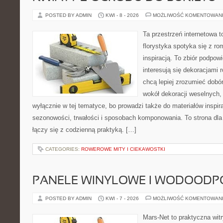
POSTED BY ADMIN
KWI - 8 - 2026
MOŻLIWOŚĆ KOMENTOWAN
Ta przestrzeń internetowa 
florystyka spotyka się z r
inspiracją. To zbiór podpowi
interesują się dekoracjami 
chcą lepiej zrozumieć dobór
wokół dekoracji weselnych,
wyłącznie w tej tematyce, bo prowadzi także do materiałów inspir
sezonowości, trwałości i sposobach komponowania. To strona dla 
łączy się z codzienną praktyką. […]
CATEGORIES:
ROWEROWE MITY I CIEKAWOSTKI
PANELE WINYLOWE I WODOODP
POSTED BY ADMIN
KWI - 7 - 2026
MOŻLIWOŚĆ KOMENTOWAN
Mars-Net to praktyczna witr