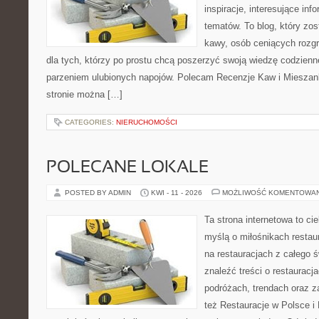
inspiracje, interesujące inf
tematów. To blog, który zos
kawy, osób ceniących rozgr
dla tych, którzy po prostu chcą poszerzyć swoją wiedzę codzienn
parzeniem ulubionych napojów. Polecam Recenzje Kaw i Mieszank
stronie można […]
CATEGORIES:
NIERUCHOMOŚCI
POLECANE LOKALE
POSTED BY ADMIN
KWI - 11 - 2026
MOŻLIWOŚĆ KOMENTOWA
Ta strona internetowa to c
myślą o miłośnikach restaur
na restauracjach z całego 
znaleźć treści o restauracj
podróżach, trendach oraz z
też Restauracje w Polsce i