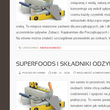
związanej z wodą, naturą o
koncentruje się wokół spły
czemu każdy czytelnik moż
wskazówki dotyczące organ
rzeką. To miejsce stworzone zarówno dla początkujących, jak i 
uczestników spływów. Zobacz: Kajakarstwo dla Początkujących i
Na stronie można znaleźć szczegółowe przewodniki po rzekach, k
CATEGORIES:
NIERUCHOMOŚCI
SUPERFOODS I SKŁADNIKI ODŻ
POSTED BY ADMIN
KWI - 21 - 2026
MOŻLIWOŚĆ KOMENTOWA
ten serwis to przestrzeń, k
osobach, które chcą zadbać
codzienność i spojrzeć na 
praktyczny. To serwis por
tematom takim jak redukcj