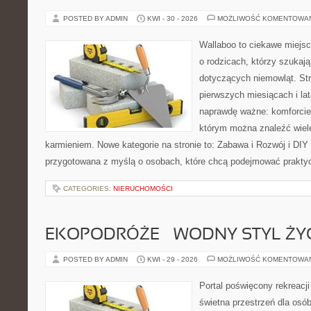
POSTED BY ADMIN
KWI - 30 - 2026
MOŻLIWOŚĆ KOMENTOWA
Wallaboo to ciekawe miejsc
o rodzicach, którzy szukaj
dotyczących niemowląt. Str
pierwszych miesiącach i lat
naprawdę ważne: komforcie
którym można znaleźć wiel
karmieniem. Nowe kategorie na stronie to: Zabawa i Rozwój i DIY
przygotowana z myślą o osobach, które chcą podejmować prakty
CATEGORIES:
NIERUCHOMOŚCI
EKOPODRÓŻE – WODNY STYL ŻY
POSTED BY ADMIN
KWI - 29 - 2026
MOŻLIWOŚĆ KOMENTOWA
Portal poświęcony rekreacj
świetna przestrzeń dla osób,