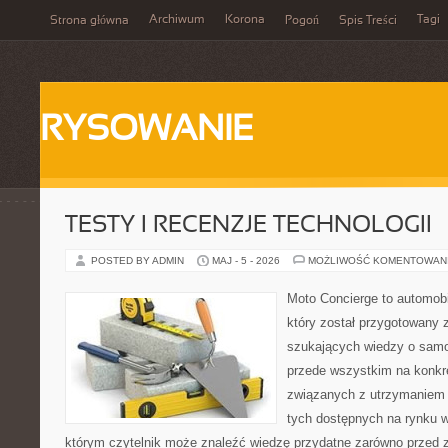
Archiwum
Korona
Tagi
Strona główna
Pogoń
Spis Treści
RYSOWANIE
TESTY I RECENZJE TECHNOLOGII
POSTED BY ADMIN
MAJ - 5 - 2026
MOŻLIWOŚĆ KOMENTOWAN
Moto Concierge to automobi
który został przygotowany 
szukających wiedzy o samo
przede wszystkim na konk
związanych z utrzymaniem
tych dostępnych na rynku w
którym czytelnik może znaleźć wiedzę przydatne zarówno przed 