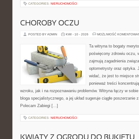
CATEGORIES:
NIERUCHOMOŚCI
CHOROBY OCZU
POSTED BY ADMIN
KWI - 10 - 2026
MOŻLIWOŚĆ KOMENTOWA
Ta witryna to bogaty meryt
poświęcony zdrowiu oczu, w
zajmują zagadnienia związan
optometrysty oraz optyka. 
widać, że jest to miejsce s
ponieważ treści koncentruj
wzroku, jak i na rozpoznawaniu problemów. Witryna łączy w sobie
bloga specjalistycznego, a jej układ sugeruje ciągłe poszerzanie
Polecam Zabiegi […]
CATEGORIES:
NIERUCHOMOŚCI
KWIATY Z OGRODU DO BUKIETU