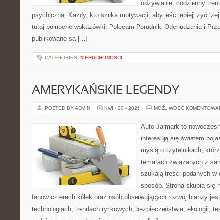
odżywianie, codzienny tren
psychiczna. Każdy, kto szuka motywacji, aby jeść lepiej, żyć lżej 
tutaj pomocne wskazówki. Polecam Poradniki Odchudzania i Przep
publikowane są […]
CATEGORIES:
NIERUCHOMOŚCI
AMERYKAŃSKIE LEGENDY
POSTED BY ADMIN
KWI - 20 - 2026
MOŻLIWOŚĆ KOMENTOWA
Auto Jarmark to nowoczesna
interesują się światem poj
myślą o czytelnikach, któr
tematach związanych z sam
szukają treści podanych w 
sposób. Strona skupia się 
fanów czterech kółek oraz osób obserwujących rozwój branży jes
technologiach, trendach rynkowych, bezpieczeństwie, ekologii, t