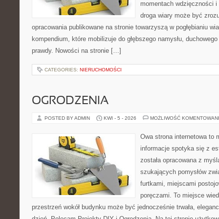
momentach wdzięczności i 
droga wiary może być zrozu
opracowania publikowane na stronie towarzyszą w pogłębianiu wia
kompendium, które mobilizuje do głębszego namysłu, duchowego
prawdy. Nowości na stronie […]
CATEGORIES:
NIERUCHOMOŚCI
OGRODZENIA
POSTED BY ADMIN
KWI - 5 - 2026
MOŻLIWOŚĆ KOMENTOWAN
Owa strona internetowa to 
informacje spotyka się z es
została opracowana z myślą
szukających pomysłów zwi
furtkami, miejscami postoj
poręczami. To miejsce wiedz
przestrzeń wokół budynku może być jednocześnie trwała, eleganc
dzień. Polecam Projekty DIY i Ogrodzenia. Na tej stronie użytkow