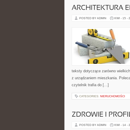
ARCHITEKTURA 
POSTED BY ADMIN
KWI - 15 - 
teksty dotyczące zarówno wielkich
z urządzaniem mieszkania. Poleca
czytelnik trafia do […]
CATEGORIES:
NIERUCHOMOŚCI
ZDROWIE I PROF
POSTED BY ADMIN
KWI - 14 - 