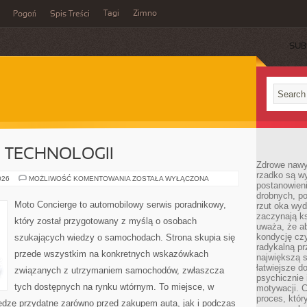
Tagi
Zimno
Pogoń
Spis Treści
SUB
E TECHNOLOGII
Zdrowe nawyk
rzadko są w
TESTY
026
MOŻLIWOŚĆ KOMENTOWANIA
ZOSTAŁA WYŁĄCZONA
postanowieni
I
RECENZJE
drobnych, po
TECHNOLOGII
Moto Concierge to automobilowy serwis poradnikowy,
rzut oka wy
zaczynają ks
który został przygotowany z myślą o osobach
uważa, że a
kondycję czy
szukających wiedzy o samochodach. Strona skupia się
radykalną p
przede wszystkim na konkretnych wskazówkach
największą s
łatwiejsze d
związanych z utrzymaniem samochodów, zwłaszcza
psychicznie 
tych dostępnych na rynku wtórnym. To miejsce, w
motywacji. C
proces, któr
edzę przydatne zarówno przed zakupem auta, jak i podczas