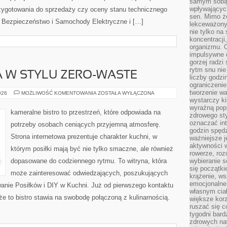
samym sobą.
wpływającyc
zygotowania do sprzedaży czy oceny stanu technicznego
sen. Mimo ż
 Bezpieczeństwo i Samochody Elektryczne i […]
lekceważony
nie tylko na
koncentracji
organizmu. 
impulsywne d
gorzej radzi
rytm snu nie
 W STYLU ZERO-WASTE
liczby godzi
ograniczeni
tworzenie w
KUCHNIA
026
MOŻLIWOŚĆ KOMENTOWANIA
ZOSTAŁA WYŁĄCZONA
ŚWIATA
wystarczy k
W
wyraźną popr
STYLU
kameralne bistro to przestrzeń, które odpowiada na
zdrowego sty
ZERO-
WASTE
oznaczać in
potrzeby osobach ceniących przyjemną atmosferę.
godzin spędz
Strona internetowa prezentuje charakter kuchni, w
ważniejsze j
aktywności w
którym posiłki mają być nie tylko smaczne, ale również
rowerze, roz
dopasowane do codziennego rytmu. To witryna, która
wybieranie 
się początki
może zainteresować odwiedzających, poszukujących
krążenie, ws
emocjonalne
anie Posiłków i DIY w Kuchni. Już od pierwszego kontaktu
własnym cia
że to bistro stawia na swobodę połączoną z kulinarnością.
większe korz
ruszać się c
tygodni bard
zdrowych na