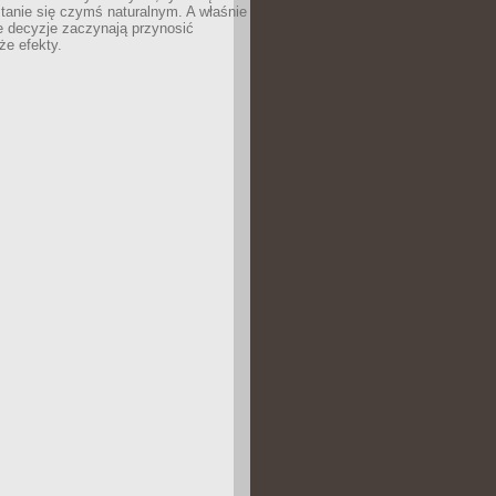
tanie się czymś naturalnym. A właśnie
e decyzje zaczynają przynosić
że efekty.