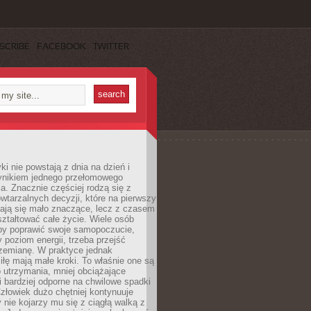
SCRIBE
FACEBOOK
TWITTER
i nie powstają z dnia na dzień i
ynikiem jednego przełomowego
a. Znacznie częściej rodzą się z
wtarzalnych decyzji, które na pierwszy
dają się mało znaczące, lecz z czasem
ztałtować całe życie. Wiele osób
by poprawić swoje samopoczucie,
 poziom energii, trzeba przejść
rzemianę. W praktyce jednak
iłę mają małe kroki. To właśnie one są
o utrzymania, mniej obciążające
i bardziej odporne na chwilowe spadki
złowiek dużo chętniej kontynuuje
y nie kojarzy mu się z ciągłą walką z