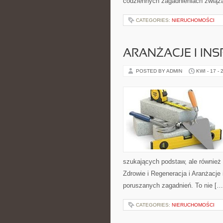
codziennych zagadnieniach związ
CATEGORIES:
NIERUCHOMOŚCI
ARANŻACJE I INS
POSTED BY ADMIN
KWI - 17 - 
szukających podstaw, ale równie
Zdrowie i Regeneracja i Aranżacje
poruszanych zagadnień. To nie […
CATEGORIES:
NIERUCHOMOŚCI