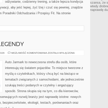
odżywianie, codzienny trening, a także lepsza kondycja
szansa, że s
wtedy drobn
acji, aby jeść lepiej, żyć lżej i czuć się pewniej, znajdzie
naprawdę du
 Poradniki Odchudzania i Przepisy Fit. Na stronie
LEGENDY
AMERYKAŃSKIE
2026
MOŻLIWOŚĆ KOMENTOWANIA
ZOSTAŁA WYŁĄCZONA
LEGENDY
Auto Jarmark to nowoczesna strefa dla osób, które
interesują się światem pojazdów. To miejsce tworzone z
myślą o czytelnikach, którzy chcą być na bieżąco w
tematach związanych z samochodami, ale jednocześnie
szukają treści podanych w czytelny i angażujący
sposób. Strona skupia się na tym, co dla kierowców,
bserwujących rozwój branży jest naprawdę istotne: nowych
, bezpieczeństwie, ekologii, testach, porównaniach oraz