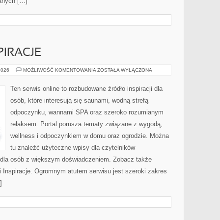
anych […]
PIRACJE
ARANŻACJE
2026
MOŻLIWOŚĆ KOMENTOWANIA
ZOSTAŁA WYŁĄCZONA
I
INSPIRACJE
Ten serwis online to rozbudowane źródło inspiracji dla
osób, które interesują się saunami, wodną strefą
odpoczynku, wannami SPA oraz szeroko rozumianym
relaksem. Portal porusza tematy związane z wygodą,
wellness i odpoczynkiem w domu oraz ogrodzie. Można
tu znaleźć użyteczne wpisy dla czytelników
ż dla osób z większym doświadczeniem. Zobacz także
 i Inspiracje. Ogromnym atutem serwisu jest szeroki zakres
]