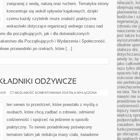
relacjach, k
związanej z wodą, naturą oraz ruchem. Tematyka strony
obejmują wi
koncentruje się wokół spływów kajakowych, dzięki
planowania c
bodźców i s
czemu każdy czytelnik może znaleźć praktyczne
regeneracją
wskazówki dotyczące organizacji wolnego czasu nad
zdrowiu nie j
nauczenie s
no dla początkujących, jak i dla doświadczonych
jest także 
wyrozumiałoś
akarstwo dla Początkujących i Wydarzenia i Społeczność.
idealnie up
łowe przewodniki po rzekach, które […]
słabsze dni,
dotychczasow
wtedy to, by
jako całkowi
razu tylko d
spaceru lub 
sukcesie dec
SKŁADNIKI ODŻYWCZE
nie perfekcj
zniechęceni
na lata. Na 
SUPERFOODS
2026
MOŻLIWOŚĆ KOMENTOWANIA
ZOSTAŁA WYŁĄCZONA
I
nawyki nie 
SKŁADNIKI
prawdziwa wa
ODŻYWCZE
ten serwis to przestrzeń, które powstało z myślą o
codzienność.
lepszy nastr
osobach, które chcą zadbać o zdrowie, odmienić
większą spra
codzienność i spojrzeć na jedzenie w sposób
podporządko
zasadom, lec
praktyczny. To serwis poradnikowy poświęcony
funkcjonowan
go obciążać.
tematom takim jak redukcja masy ciała, świadome
do realnych 