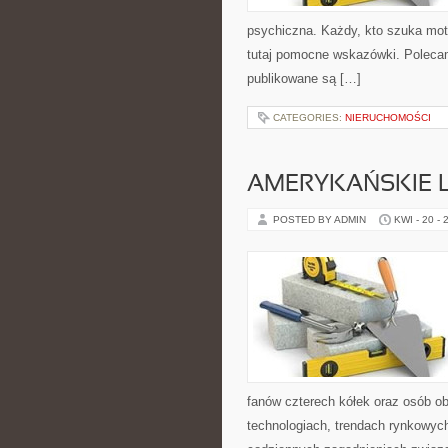
psychiczna. Każdy, kto szuka motyw
tutaj pomocne wskazówki. Polecam
publikowane są […]
CATEGORIES:
NIERUCHOMOŚCI
AMERYKAŃSKIE 
POSTED BY ADMIN
KWI - 20 - 
fanów czterech kółek oraz osób o
technologiach, trendach rynkowych