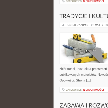
CATEGORIES:
NIERUCHOMOŚCI
TRADYCJE I KULT
POSTED BY ADMIN
MAJ - 2 - 2
zbiór treści, lecz lekka przestrze
publikowanych materiałów. Nowości 
Opowieści. Strona […]
CATEGORIES:
NIERUCHOMOŚCI
ZABAWA I ROZW