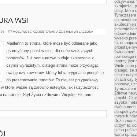
odżywianiu.
skrajności, 
diety, które
Tymczasem z
ani nieusta
URA WSI
skuteczniejs
jedzenie bar
TRADYCJE
026
MOŻLIWOŚĆ KOMENTOWANIA
ZOSTAŁA WYŁĄCZONA
odpowiednie
I
wysoko prze
KULTURA
WSI
to, co napra
Madlennn to strona, które może być odbierane jako
przestaje b
przemyślany punkt w sieci dla osób szukających
świadomym e
równowagę i 
pomysłów. Już sama nazwa buduje skojarzenie z
Istotny jest
czymś wyrazistym, dlatego strona może przyciągać
Wiele osób p
dlatego, że 
uwagę użytkowników, którzy lubią oryginalne podejście
siebie natyc
dniach czy t
do prezentowania tematów. To nie jest przypadkowy
poprawy, uzn
ń, w której ważne są zarówno estetyka, jak i użyteczność
Tymczasem o
Zdrowe nawyk
na stronie: Styl Życia i Zdrowie i Wiejskie Historie i
projekt. Cz
szybka metam
dwóch nadal 
perspektywa
trwałe fund
Duże znacze
utrzymać dob
pełna pośpie
ÓJ
warto uprasz