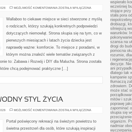
wspierało k
wcześniej b
ZABAWA
2026
MOŻLIWOŚĆ KOMENTOWANIA
ZOSTAŁA WYŁĄCZONA
stojące przy
I
ROZWÓJ
stała pora o
Wallaboo to ciekawe miejsce w sieci stworzone z myślą
niepotrzebny
drobiazgi, k
o rodzicach, którzy szukają konkretnych podpowiedzi
silniejszą w
warunków. Im
dotyczących niemowląt. Strona skupia się na tym, co w
pokonywanie
pierwszych miesiącach i latach życia dziecka jest
szansa na u
drogi do bud
naprawdę ważne: komforcie. To miejsce z poradami, w
pomocna okaz
którym można znaleźć wiele tematów związanych z
rozumie, dla
i regeneracj
onie to: Zabawa i Rozwój i DIY dla Malucha. Strona została
decyzje. Nie
ani przypadk
 które chcą podejmować praktyczne […]
dlatego tak 
kampanie spo
tłumaczą za
zdrowiem. D
może stać s
porządkowani
ODNY STYL ŻYCIA
mitów i szuk
poprawę jak
zapominać o
EKOPODRÓŻE
2026
MOŻLIWOŚĆ KOMENTOWANIA
ZOSTAŁA WYŁĄCZONA
skupia się w
–
WODNY
przeciążeni
STYL
Portal poświęcony rekreacji na świeżym powietrzu to
organizm. Pr
ŻYCIA
nadmiar obow
świetna przestrzeń dla osób, które szukają inspiracji
wyczerpania,