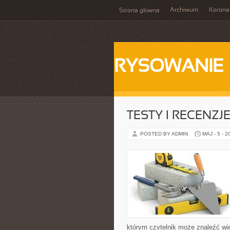
Archiwum
Korona
Strona główna
RYSOWANIE
TESTY I RECENZJ
POSTED BY ADMIN
MAJ - 5 - 2
którym czytelnik może znaleźć wi