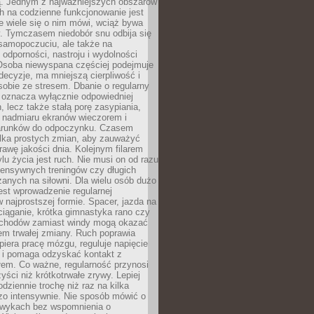
 Jednym z najważniejszych obszarów
h na codzienne funkcjonowanie jest
e wiele się o nim mówi, wciąż bywa
. Tymczasem niedobór snu odbija się
 samopoczuciu, ale także na
, odporności, nastroju i wydolności
Osoba niewyspana częściej podejmuje
ecyzje, ma mniejszą cierpliwość i
 sobie ze stresem. Dbanie o regularny
 oznacza wyłącznie odpowiedniej
n, lecz także stałą porę zasypiania,
e nadmiaru ekranów wieczorem i
arunków do odpoczynku. Czasem
ilka prostych zmian, aby zauważyć
awę jakości dnia. Kolejnym filarem
lu życia jest ruch. Nie musi on od razu
tensywnych treningów czy długich
anych na siłowni. Dla wielu osób dużo
est wprowadzenie regularnej
 najprostszej formie. Spacer, jazda na
ciąganie, krótka gimnastyka rano czy
schodów zamiast windy mogą okazać
em trwałej zmiany. Ruch poprawia
piera pracę mózgu, reguluje napięcie
 i pomaga odzyskać kontakt z
łem. Co ważne, regularność przynosi
yści niż krótkotrwałe zrywy. Lepiej
odziennie trochę niż raz na kilka
zo intensywnie. Nie sposób mówić o
wykach bez wspomnienia o