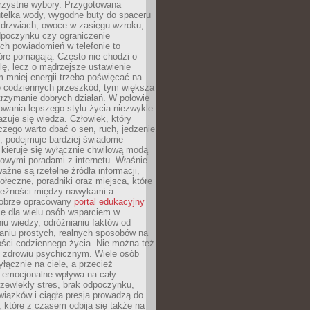
orzystne wybory. Przygotowana
utelka wody, wygodne buty do spaceru
 drzwiach, owoce w zasięgu wzroku,
dpoczynku czy ograniczenie
ch powiadomień w telefonie to
tóre pomagają. Często nie chodzi o
olę, lecz o mądrzejsze ustawienie
 mniej energii trzeba poświęcać na
 codziennych przeszkód, tym większa
trzymanie dobrych działań. W połowie
owania lepszego stylu życia niezwykle
uje się wiedza. Człowiek, który
czego warto dbać o sen, ruch, jedzenie
ę, podejmuje bardziej świadome
 kieruje się wyłącznie chwilową modą
owymi poradami z internetu. Właśnie
ważne są rzetelne źródła informacji,
łeczne, poradniki oraz miejsca, które
leżności między nawykami a
obrze opracowany
portal edukacyjny
ię dla wielu osób wsparciem w
u wiedzy, odróżnianiu faktów od
aniu prostych, realnych sposobów na
ości codziennego życia. Nie można też
 zdrowiu psychicznym. Wiele osób
yłącznie na ciele, a przecież
e emocjonalne wpływa na cały
zewlekły stres, brak odpoczynku,
iązków i ciągła presja prowadzą do
 które z czasem odbija się także na