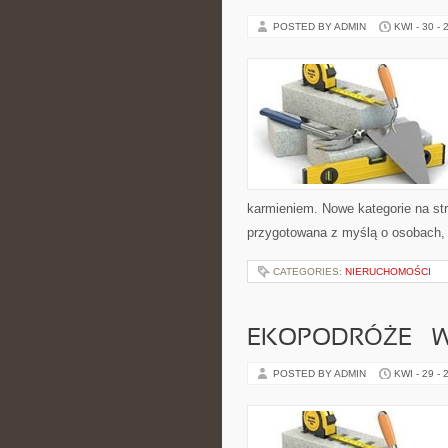
POSTED BY ADMIN
KWI - 30 - 
karmieniem. Nowe kategorie na str
przygotowana z myślą o osobach,
CATEGORIES:
NIERUCHOMOŚCI
EKOPODRÓŻE – W
POSTED BY ADMIN
KWI - 29 - 