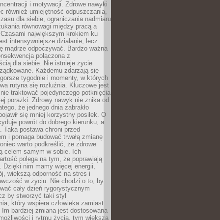
oncentracji i motywacji. Zdrowe nawyki
ęc również umiejętność odpuszczania,
zasu dla siebie, ograniczania nadmiaru
zukania równowagi między pracą a
. Czasami największym krokiem ku
est intensywniejsze działanie, lecz
ię mądrze odpoczywać. Bardzo ważna
konsekwencja połączona z
cią dla siebie. Nie istnieje życie
orządkowane. Każdemu zdarzają się
 gorsze tygodnie i momenty, w których
a rutyna się rozluźnia. Kluczowe jest
 nie traktować pojedynczego potknięcia
tej porażki. Zdrowy nawyk nie znika od
latego, że jednego dnia zabrakło
pojawił się mniej korzystny posiłek. O
yduje powrót do dobrego kierunku, a
a. Taka postawa chroni przed
em i pomaga budować trwałą zmianę
koniec warto podkreślić, że zdrowe
są celem samym w sobie. Ich
rtość polega na tym, że poprawiają
 Dzięki nim mamy więcej energii,
ój, większą odporność na stres i
wczość w życiu. Nie chodzi o to, by
wać cały dzień rygorystycznym
z by stworzyć taki styl
ia, który wspiera człowieka zamiast
 Im bardziej zmiana jest dostosowana
możliwości i rytmu życia, tym większa