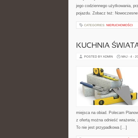
jego codziennego użytkowania, pr
pojazdu. Zobacz też: Nowoczesne
CATEGORIES:
NIERUCHOMOŚCI
KUCHNIA ŚWIATA
POSTED BY ADMIN
MAJ - 4 - 2
miejsca na obiad. Polecam Planow
z ofertą można odnieść wrażenie, 
To nie jest przypadkowa […]