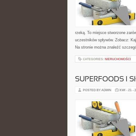
rzeką. To miejsce stworzone zarów
uczestników spływów. Zobacz: Kaj
Na stronie można znaleźć szczegó
CATEGORIES:
NIERUCHOMOŚCI
SUPERFOODS I 
POSTED BY ADMIN
KWI - 21 - 