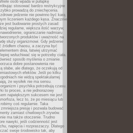
 Wiele osób wpada w pułapkę
próbując stosować bardzo restrykcyjne
 szybko prowadzą do zniechęcenia.
drowe jedzenie nie powinno być karą
nnym liczeniem każdego kęsa. Znacznie
ze jest budowanie prostych zasad:
dziej regularne, większa ilość warzyw,
 nawodnienie, ograniczanie nadmiaru
tworzonych produktów i uważność na
wdę służy organizmowi. Gdy jedzenie
yć źródłem chaosu, a zaczyna być
lementem dnia, łatwiej utrzymać
lepiej wsłuchiwać się w potrzeby ciała.
 również sposób myślenia o zmianie.
orzuca dobre postanowienia nie
są słabe, ale dlatego, że oczekują od
hmiastowych efektów. Jeśli po kilku
ygodniach nie widzą spektakularnej
ają, że wysiłek nie ma sensu.
rganizm i psychika potrzebują czasu.
i to proces, a nie jednorazowy
asem największym sukcesem nie jest
orfoza, lecz to, że po miesiącu lub
robimy coś regularnie. Taka
 zmniejsza presję i pozwala budować
amenty zamiast chwilowych zrywów.
nie ma także otoczenie. Trudno
re nawyki, jeśli codzienność jest
chu, napięcia i rozpraszaczy. Dlatego
czać swoje środowisko tak, aby