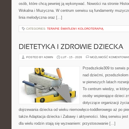
osób, które chcą pewniej ją wykonywać. Nowości na stronie Histo
Wokalna i Muzyczna. W centrum serwisu są fundamenty muzyczne
linia melodyczna oraz […]
CATEGORIES:
TERAPIE ŚWIATŁEM I KOLOROTERAPIĄ
DIETETYKA I ZDROWIE DZIECKA
POSTED BY ADMIN
LUT - 15 - 2026
MOŻLIWOŚĆ KOMENTOWA
Przedszkole309 to serwis 
nad dziećmi, przedszkolom 
w pierwszych latach rozwoj
To centrum wiedzy, w który
osoby wspierające dzieci z
dotyczące organizacji życi
dojrzewania dziecka od wieku niemowlęco-toddlerowego aż po pie
także Adaptacja dziecka i Zabawy i aktywności. Ideą serwisu jest
dla wielu rodzin stają się wyzwaniem: przystosowanie […]