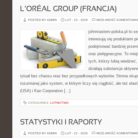
L’ORÉAL GROUP (FRANCJA)
POSTED BY ADMIN
LUT - 23 - 2026
MOŻLIWOŚĆ KOMENTOWA
johnmasters-polska.pl to se
interesują się produktami p
podejmować bardziej prze
oraz pielęgnacyjne. To mie
tych, którzy lubią wiedzieć,
działają substancje aktywn
rytuał bez chaosu oraz bez przypadkowych wyborów. Strona skupia
rozumianej jako system, w którym liczy się ciągłość, ale też ela
(USA) i Kao Corporation […]
CATEGORIES:
LOTNICTWO
STATYSTYKI I RAPORTY
POSTED BY ADMIN
LUT - 22 - 2026
MOŻLIWOŚĆ KOMENTOWA