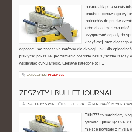
makmetalik.pl to serwis in
tematyce ponownego wykorz
materiałów do przetworzenia
które chcą lepiej rozumieć, 
przygotować odpady do sprz
klasyfikacji oraz dlaczego
odpadami ma znaczenie zarówno dla ekologii, jak i dla opłacalnośc
praktyce: pokazuje, jak zamienić pozornie bezużyteczne rzeczy 
wspierając cyrkularność. Ciekawe kategorie to […]
CATEGORIES:
PRZEMYSŁ
ZESZYTY I BULLET JOURNAL
POSTED BY ADMIN
LUT - 21 - 2026
MOŻLIWOŚĆ KOMENTOWA
Elfiki777 to natchniony blo
rysować i pisać ręcznie w 
miejsce powstało z myślą o 