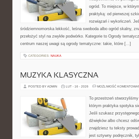
ogród. To miejsce, w który
praktyką: od pierwszej szkic
rozwiązań i wykończeń. Jeśl
śródziemnomorska lekkość, leśna swoboda albo ogród skalny, zna
przełożyć styl na zwykłe podwórko. Kategorie to Ogrody tematyc
centrum naszej uwagi są ogrody tematyczne: takie, które […]
CATEGORIES:
NAUKA
MUZYKA KLASYCZNA
POSTED BY ADMIN
LUT - 16 - 2026
MOŻLIWOŚĆ KOMENTOWA
To przestrzeń stworzyliśmy
którym praktyka spotyka si
Jeśli szukasz przystępneg
dźwięków albo chcesz odśw
znajdziesz tu teksty prowad
jest sztywny podręcznik, t