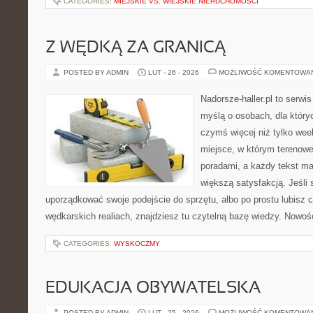
CATEGORIES:
MIEJSKIE VS. WIEJSKIE NIERUCHOMOŚCI
Z WĘDKĄ ZA GRANICĄ
POSTED BY ADMIN
LUT - 26 - 2026
MOŻLIWOŚĆ KOMENTOWA
Nadorsze-haller.pl to serwi
myślą o osobach, dla który
czymś więcej niż tylko we
miejsce, w którym terenowe
poradami, a każdy tekst ma
większą satysfakcją. Jeśl
uporządkować swoje podejście do sprzętu, albo po prostu lubisz c
wędkarskich realiach, znajdziesz tu czytelną bazę wiedzy. Nowoś
CATEGORIES:
WYSKOCZMY
EDUKACJA OBYWATELSKA
POSTED BY ADMIN
LUT - 25 - 2026
MOŻLIWOŚĆ KOMENTOWA