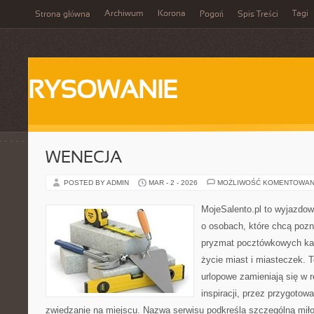
Archiwum
Korona
Tagi
Strona główna
Pogoń
Spis Treści
RYSOWANIE
WENECJA
POSTED BY ADMIN
MAR - 2 - 2026
MOŻLIWOŚĆ KOMENTOWAN
MojeSalento.pl to wyjazdow
o osobach, które chcą pozn
pryzmat pocztówkowych kadr
życie miast i miasteczek. 
urlopowe zamieniają się w r
inspiracji, przez przygotow
zwiedzanie na miejscu. Nazwa serwisu podkreśla szczególną miło