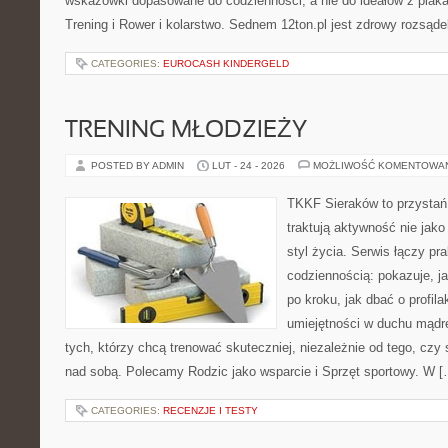
wskazówki dopasowane do codzienności, a nie do ideałów z plakat
Trening i Rower i kolarstwo. Sednem 12ton.pl jest zdrowy rozsąde
CATEGORIES:
EUROCASH KINDERGELD
TRENING MŁODZIEŻY
POSTED BY ADMIN
LUT - 24 - 2026
MOŻLIWOŚĆ KOMENTOWA
TKKF Sieraków to przystań i
traktują aktywność nie jako
styl życia. Serwis łączy pr
codziennością: pokazuje, 
po kroku, jak dbać o profila
umiejętności w duchu mądre
tych, którzy chcą trenować skuteczniej, niezależnie od tego, czy 
nad sobą. Polecamy Rodzic jako wsparcie i Sprzęt sportowy. W [
CATEGORIES:
RECENZJE I TESTY