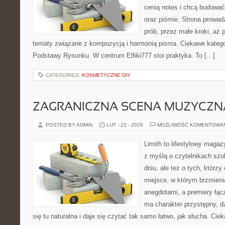
cenią notes i chcą budowa
oraz piśmie. Strona prowad
prób, przez małe kroki, aż 
tematy związane z kompozycją i harmonią pisma. Ciekawe katego
Podstawy Rysunku. W centrum Elfiki777 stoi praktyka. To […]
CATEGORIES:
KOSMETYCZNE DIY
ZAGRANICZNA SCENA MUZYCZN
POSTED BY ADMIN
LUT - 21 - 2026
MOŻLIWOŚĆ KOMENTOWA
Limith to lifestylowy maga
z myślą o czytelnikach sz
dniu, ale też o tych, którz
miejsce, w którym brzmieni
anegdotami, a premiery łąc
ma charakter przystępny, 
się tu naturalna i daje się czytać tak samo łatwo, jak słucha. Ciek