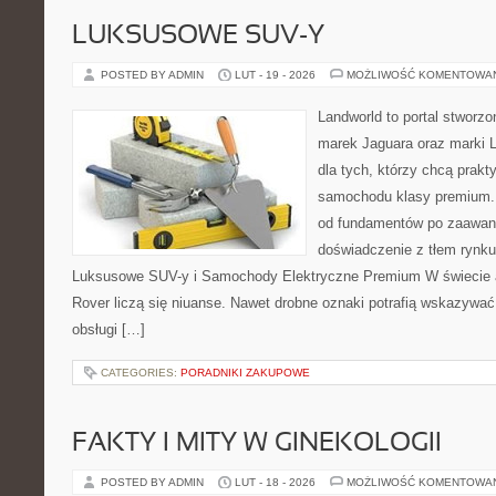
LUKSUSOWE SUV-Y
POSTED BY ADMIN
LUT - 19 - 2026
MOŻLIWOŚĆ KOMENTOWA
Landworld to portal stworz
marek Jaguara oraz marki L
dla tych, którzy chcą prak
samochodu klasy premium. 
od fundamentów po zaawan
doświadczenie z tłem rynku
Luksusowe SUV-y i Samochody Elektryczne Premium W świecie a
Rover liczą się niuanse. Nawet drobne oznaki potrafią wskazywać
obsługi […]
CATEGORIES:
PORADNIKI ZAKUPOWE
FAKTY I MITY W GINEKOLOGII
POSTED BY ADMIN
LUT - 18 - 2026
MOŻLIWOŚĆ KOMENTOWA