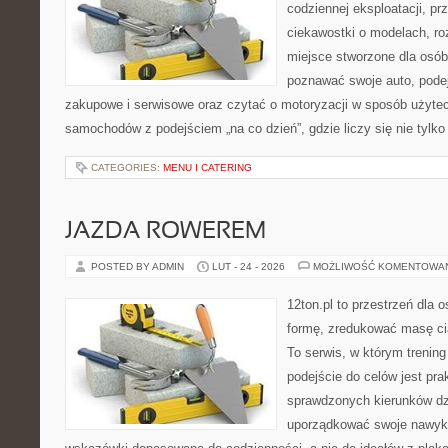
codziennej eksploatacji, pr
ciekawostki o modelach, ro
miejsce stworzone dla osób
poznawać swoje auto, pode
zakupowe i serwisowe oraz czytać o motoryzacji w sposób użytec
samochodów z podejściem „na co dzień”, gdzie liczy się nie tylko
CATEGORIES:
MENU I CATERING
JAZDA ROWEREM
POSTED BY ADMIN
LUT - 24 - 2026
MOŻLIWOŚĆ KOMENTOWA
12ton.pl to przestrzeń dla 
formę, zredukować masę cia
To serwis, w którym trening 
podejście do celów jest pra
sprawdzonych kierunków dz
uporządkować swoje nawyki,