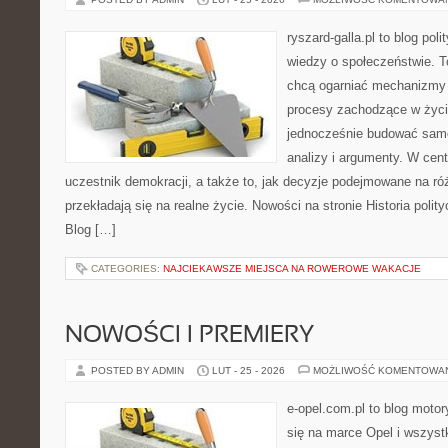
ryszard-galla.pl to blog pol
wiedzy o społeczeństwie. To
chcą ogarniać mechanizmy p
procesy zachodzące w życi
jednocześnie budować samo
analizy i argumenty. W cen
uczestnik demokracji, a także to, jak decyzje podejmowane na r
przekładają się na realne życie. Nowości na stronie Historia poli
Blog […]
CATEGORIES:
NAJCIEKAWSZE MIEJSCA NA ROWEROWE WAKACJE
NOWOŚCI I PREMIERY
POSTED BY ADMIN
LUT - 25 - 2026
MOŻLIWOŚĆ KOMENTOWA
e-opel.com.pl to blog motor
się na marce Opel i wszyst