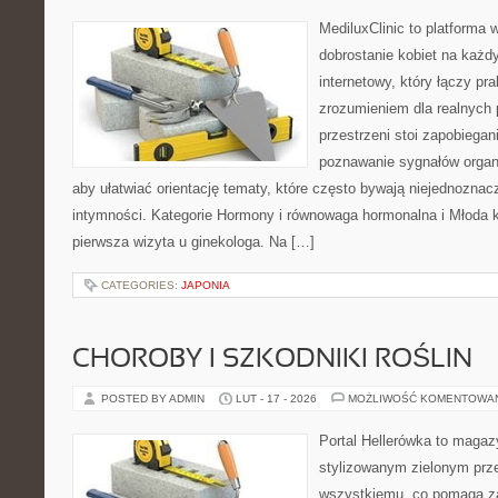
MediluxClinic to platforma 
dobrostanie kobiet na każdy
internetowy, który łączy pr
zrozumieniem dla realnych 
przestrzeni stoi zapobiegan
poznawanie sygnałów organ
aby ułatwiać orientację tematy, które często bywają niejednoznac
intymności. Kategorie Hormony i równowaga hormonalna i Młoda ko
pierwsza wizyta u ginekologa. Na […]
CATEGORIES:
JAPONIA
CHOROBY I SZKODNIKI ROŚLIN
POSTED BY ADMIN
LUT - 17 - 2026
MOŻLIWOŚĆ KOMENTOWA
Portal Hellerówka to magaz
stylizowanym zielonym prz
wszystkiemu, co pomaga za