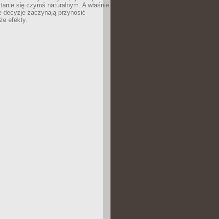
tanie się czymś naturalnym. A właśnie
e decyzje zaczynają przynosić
że efekty.