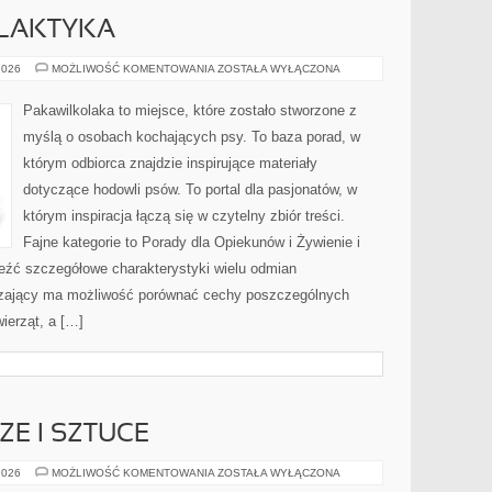
ILAKTYKA
ZDROWIE
2026
MOŻLIWOŚĆ KOMENTOWANIA
ZOSTAŁA WYŁĄCZONA
I
PROFILAKTYKA
Pakawilkolaka to miejsce, które zostało stworzone z
myślą o osobach kochających psy. To baza porad, w
którym odbiorca znajdzie inspirujące materiały
dotyczące hodowli psów. To portal dla pasjonatów, w
którym inspiracja łączą się w czytelny zbiór treści.
Fajne kategorie to Porady dla Opiekunów i Żywienie i
eźć szczegółowe charakterystyki wielu odmian
dzający ma możliwość porównać cechy poszczególnych
ierząt, a […]
E I SZTUCE
KAWA
2026
MOŻLIWOŚĆ KOMENTOWANIA
ZOSTAŁA WYŁĄCZONA
W