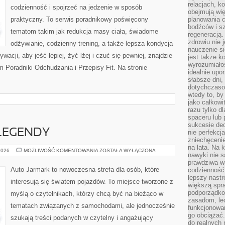
relacjach, k
codzienność i spojrzeć na jedzenie w sposób
obejmują wi
praktyczny. To serwis poradnikowy poświęcony
planowania c
bodźców i s
tematom takim jak redukcja masy ciała, świadome
regeneracją
zdrowiu nie j
odżywianie, codzienny trening, a także lepsza kondycja
nauczenie s
acji, aby jeść lepiej, żyć lżej i czuć się pewniej, znajdzie
jest także 
wyrozumiałoś
 Poradniki Odchudzania i Przepisy Fit. Na stronie
idealnie up
słabsze dni,
dotychczasow
wtedy to, by
jako całkowi
razu tylko d
spaceru lub 
sukcesie dec
LEGENDY
nie perfekcj
zniechęceni
na lata. Na 
AMERYKAŃSKIE
2026
MOŻLIWOŚĆ KOMENTOWANIA
ZOSTAŁA WYŁĄCZONA
nawyki nie 
LEGENDY
prawdziwa wa
Auto Jarmark to nowoczesna strefa dla osób, które
codzienność.
lepszy nastr
interesują się światem pojazdów. To miejsce tworzone z
większą spra
podporządko
myślą o czytelnikach, którzy chcą być na bieżąco w
zasadom, lec
tematach związanych z samochodami, ale jednocześnie
funkcjonowan
go obciążać.
szukają treści podanych w czytelny i angażujący
do realnych 