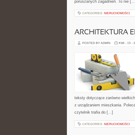
poruszanych zagadnień. To nie […
CATEGORIES:
NIERUCHOMOŚCI
ARCHITEKTURA 
POSTED BY ADMIN
KWI - 15 - 
teksty dotyczące zarówno wielkich
z urządzaniem mieszkania. Poleca
czytelnik trafia do […]
CATEGORIES:
NIERUCHOMOŚCI