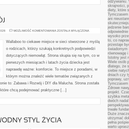
odżywianiu.
skrajności, 
diety, które
Tymczasem z
ani nieusta
ÓJ
skuteczniejs
jedzenie bar
ZABAWA
2026
MOŻLIWOŚĆ KOMENTOWANIA
ZOSTAŁA WYŁĄCZONA
odpowiednie
I
wysoko prze
ROZWÓJ
to, co napra
Wallaboo to ciekawe miejsce w sieci stworzone z myślą
przestaje b
o rodzicach, którzy szukają konkretnych podpowiedzi
świadomym e
równowagę i 
dotyczących niemowląt. Strona skupia się na tym, co w
Istotny jest
Wiele osób p
pierwszych miesiącach i latach życia dziecka jest
dlatego, że 
naprawdę ważne: komforcie. To miejsce z poradami, w
siebie natyc
dniach czy t
którym można znaleźć wiele tematów związanych z
poprawy, uzn
onie to: Zabawa i Rozwój i DIY dla Malucha. Strona została
Tymczasem o
Zdrowe nawyk
 które chcą podejmować praktyczne […]
projekt. Cz
szybka metam
dwóch nadal 
perspektywa
trwałe fund
Duże znacze
utrzymać dob
ODNY STYL ŻYCIA
pełna pośpie
warto uprasz