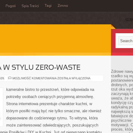
Tagi
Zimno
Pogoń
Spis Treści
SUB
 W STYLU ZERO-WASTE
Zdrowe nawyk
rzadko są w
KUCHNIA
026
MOŻLIWOŚĆ KOMENTOWANIA
ZOSTAŁA WYŁĄCZONA
postanowieni
ŚWIATA
drobnych, po
W
STYLU
rzut oka wy
kameralne bistro to przestrzeń, które odpowiada na
ZERO-
zaczynają ks
WASTE
potrzeby osobach ceniących przyjemną atmosferę.
uważa, że a
kondycję czy
Strona internetowa prezentuje charakter kuchni, w
radykalną p
którym posiłki mają być nie tylko smaczne, ale również
największą s
łatwiejsze d
dopasowane do codziennego rytmu. To witryna, która
psychicznie 
motywacji. C
może zainteresować odwiedzających, poszukujących
proces, któr
anie Posiłków i DIY w Kuchni. Już od pierwszego kontaktu