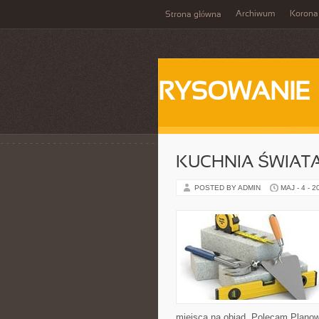
Archiwum
Korona
Strona główna
RYSOWANIE
KUCHNIA ŚWIATA
POSTED BY ADMIN
MAJ - 4 - 2
miejsca na obiad. Polecam Planow