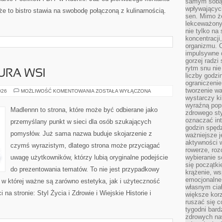
samym sobą.
wpływającyc
że to bistro stawia na swobodę połączoną z kulinarnością.
sen. Mimo ż
lekceważony
nie tylko na
koncentracji
organizmu. 
impulsywne d
gorzej radzi
rytm snu nie
URA WSI
liczby godzi
ograniczeni
tworzenie w
TRADYCJE
026
MOŻLIWOŚĆ KOMENTOWANIA
ZOSTAŁA WYŁĄCZONA
I
wystarczy k
KULTURA
wyraźną popr
WSI
Madlennn to strona, które może być odbierane jako
zdrowego sty
oznaczać in
przemyślany punkt w sieci dla osób szukających
godzin spędz
pomysłów. Już sama nazwa buduje skojarzenie z
ważniejsze j
aktywności w
czymś wyrazistym, dlatego strona może przyciągać
rowerze, roz
uwagę użytkowników, którzy lubią oryginalne podejście
wybieranie 
się początki
do prezentowania tematów. To nie jest przypadkowy
krążenie, ws
emocjonalne
ń, w której ważne są zarówno estetyka, jak i użyteczność
własnym cia
na stronie: Styl Życia i Zdrowie i Wiejskie Historie i
większe korz
ruszać się c
tygodni bard
zdrowych na