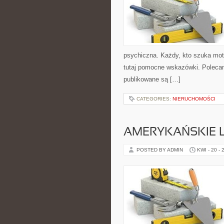
psychiczna. Każdy, kto szuka motyw
tutaj pomocne wskazówki. Polecam
publikowane są […]
CATEGORIES:
NIERUCHOMOŚCI
AMERYKAŃSKIE 
POSTED BY ADMIN
KWI - 20 - 