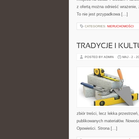
z ofertą można odnieść wrażenie, 
To nie jest przypadkowa […]
CATEGORIES:
NIERUCHOMOŚCI
TRADYCJE I KULT
POSTED BY ADMIN
MAJ - 2 - 2
zbiór treści, lecz lekka przestrze
publikowanych materiałów. Nowości 
Opowieści. Strona […]