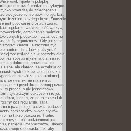
 Wiele osób wpada w pułapkę
próbując stosować bardzo restrykcyjne
 szybko prowadzą do zniechęcenia.
drowe jedzenie nie powinno być karą
nnym liczeniem każdego kęsa. Znacznie
ze jest budowanie prostych zasad:
dziej regularne, większa ilość warzyw,
 nawodnienie, ograniczanie nadmiaru
tworzonych produktów i uważność na
wdę służy organizmowi. Gdy jedzenie
yć źródłem chaosu, a zaczyna być
lementem dnia, łatwiej utrzymać
lepiej wsłuchiwać się w potrzeby ciała.
 również sposób myślenia o zmianie.
orzuca dobre postanowienia nie
są słabe, ale dlatego, że oczekują od
hmiastowych efektów. Jeśli po kilku
ygodniach nie widzą spektakularnej
ają, że wysiłek nie ma sensu.
rganizm i psychika potrzebują czasu.
i to proces, a nie jednorazowy
asem największym sukcesem nie jest
orfoza, lecz to, że po miesiącu lub
robimy coś regularnie. Taka
 zmniejsza presję i pozwala budować
amenty zamiast chwilowych zrywów.
nie ma także otoczenie. Trudno
re nawyki, jeśli codzienność jest
chu, napięcia i rozpraszaczy. Dlatego
czać swoje środowisko tak, aby