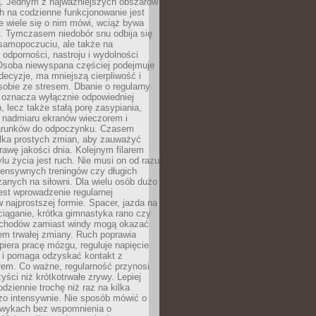
 Jednym z najważniejszych obszarów
h na codzienne funkcjonowanie jest
e wiele się o nim mówi, wciąż bywa
. Tymczasem niedobór snu odbija się
 samopoczuciu, ale także na
, odporności, nastroju i wydolności
Osoba niewyspana częściej podejmuje
ecyzje, ma mniejszą cierpliwość i
 sobie ze stresem. Dbanie o regularny
 oznacza wyłącznie odpowiedniej
n, lecz także stałą porę zasypiania,
e nadmiaru ekranów wieczorem i
arunków do odpoczynku. Czasem
ilka prostych zmian, aby zauważyć
awę jakości dnia. Kolejnym filarem
lu życia jest ruch. Nie musi on od razu
tensywnych treningów czy długich
anych na siłowni. Dla wielu osób dużo
est wprowadzenie regularnej
 najprostszej formie. Spacer, jazda na
ciąganie, krótka gimnastyka rano czy
schodów zamiast windy mogą okazać
em trwałej zmiany. Ruch poprawia
piera pracę mózgu, reguluje napięcie
 i pomaga odzyskać kontakt z
łem. Co ważne, regularność przynosi
yści niż krótkotrwałe zrywy. Lepiej
odziennie trochę niż raz na kilka
zo intensywnie. Nie sposób mówić o
wykach bez wspomnienia o