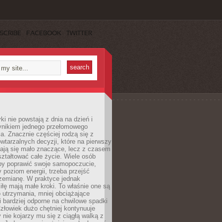
SCRIBE
FACEBOOK
TWITTER
i nie powstają z dnia na dzień i
ynikiem jednego przełomowego
a. Znacznie częściej rodzą się z
wtarzalnych decyzji, które na pierwszy
dają się mało znaczące, lecz z czasem
ztałtować całe życie. Wiele osób
by poprawić swoje samopoczucie,
 poziom energii, trzeba przejść
rzemianę. W praktyce jednak
iłę mają małe kroki. To właśnie one są
o utrzymania, mniej obciążające
i bardziej odporne na chwilowe spadki
złowiek dużo chętniej kontynuuje
y nie kojarzy mu się z ciągłą walką z