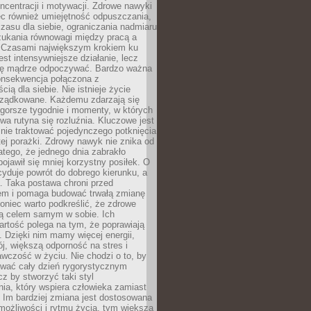
oncentracji i motywacji. Zdrowe nawyki
ęc również umiejętność odpuszczania,
zasu dla siebie, ograniczania nadmiaru
zukania równowagi między pracą a
. Czasami największym krokiem ku
est intensywniejsze działanie, lecz
ię mądrze odpoczywać. Bardzo ważna
konsekwencja połączona z
cią dla siebie. Nie istnieje życie
orządkowane. Każdemu zdarzają się
 gorsze tygodnie i momenty, w których
a rutyna się rozluźnia. Kluczowe jest
 nie traktować pojedynczego potknięcia
tej porażki. Zdrowy nawyk nie znika od
latego, że jednego dnia zabrakło
pojawił się mniej korzystny posiłek. O
yduje powrót do dobrego kierunku, a
a. Taka postawa chroni przed
em i pomaga budować trwałą zmianę
koniec warto podkreślić, że zdrowe
są celem samym w sobie. Ich
rtość polega na tym, że poprawiają
 Dzięki nim mamy więcej energii,
ój, większą odporność na stres i
wczość w życiu. Nie chodzi o to, by
wać cały dzień rygorystycznym
z by stworzyć taki styl
ia, który wspiera człowieka zamiast
 Im bardziej zmiana jest dostosowana
możliwości i rytmu życia, tym większa