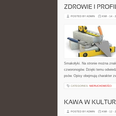
ZDROWIE I PROF
POSTED BY ADMIN
KWI - 14 - 
Smakołyki. Na stronie można znal
czworonogów. Dzięki temu odwie
psów. Opisy obejmują charakter zw
CATEGORIES:
NIERUCHOMOŚCI
KAWA W KULTURZ
POSTED BY ADMIN
KWI - 12 - 