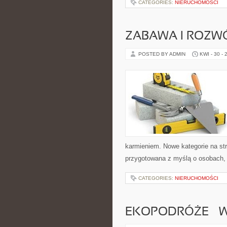
CATEGORIES:
NIERUCHOMOŚCI
ZABAWA I ROZW
POSTED BY ADMIN
KWI - 30 - 
karmieniem. Nowe kategorie na str
przygotowana z myślą o osobach,
CATEGORIES:
NIERUCHOMOŚCI
EKOPODRÓŻE – W