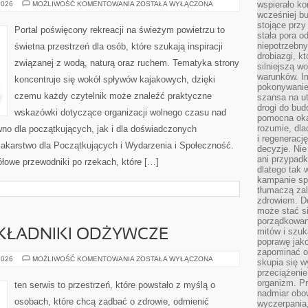
EKOPODRÓŻE
wspierało k
2026
MOŻLIWOŚĆ KOMENTOWANIA
ZOSTAŁA WYŁĄCZONA
–
wcześniej b
WODNY
stojące przy
STYL
Portal poświęcony rekreacji na świeżym powietrzu to
ŻYCIA
stała pora o
niepotrzebny
świetna przestrzeń dla osób, które szukają inspiracji
drobiazgi, k
związanej z wodą, naturą oraz ruchem. Tematyka strony
silniejszą w
warunków. Im
koncentruje się wokół spływów kajakowych, dzięki
pokonywanie
czemu każdy czytelnik może znaleźć praktyczne
szansa na u
drogi do bud
wskazówki dotyczące organizacji wolnego czasu nad
pomocna okaz
rozumie, dla
no dla początkujących, jak i dla doświadczonych
i regeneracj
akarstwo dla Początkujących i Wydarzenia i Społeczność.
decyzje. Nie
ani przypadk
łowe przewodniki po rzekach, które […]
dlatego tak 
kampanie spo
tłumaczą za
zdrowiem. D
może stać s
porządkowani
mitów i szuk
SKŁADNIKI ODŻYWCZE
poprawę jak
zapominać o
SUPERFOODS
2026
MOŻLIWOŚĆ KOMENTOWANIA
ZOSTAŁA WYŁĄCZONA
skupia się w
I
przeciążeni
SKŁADNIKI
ODŻYWCZE
organizm. Pr
ten serwis to przestrzeń, które powstało z myślą o
nadmiar obow
osobach, które chcą zadbać o zdrowie, odmienić
wyczerpania,