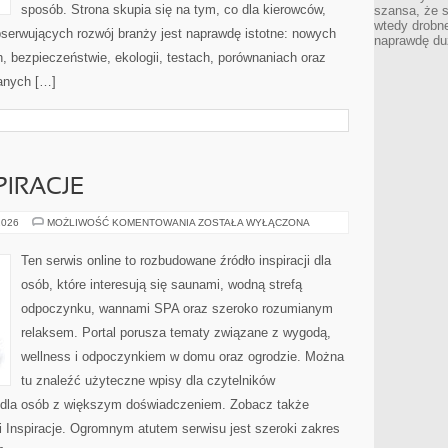
sposób. Strona skupia się na tym, co dla kierowców,
szansa, że s
wtedy drobn
bserwujących rozwój branży jest naprawdę istotne: nowych
naprawdę du
, bezpieczeństwie, ekologii, testach, porównaniach oraz
anych […]
PIRACJE
ARANŻACJE
2026
MOŻLIWOŚĆ KOMENTOWANIA
ZOSTAŁA WYŁĄCZONA
I
INSPIRACJE
Ten serwis online to rozbudowane źródło inspiracji dla
osób, które interesują się saunami, wodną strefą
odpoczynku, wannami SPA oraz szeroko rozumianym
relaksem. Portal porusza tematy związane z wygodą,
wellness i odpoczynkiem w domu oraz ogrodzie. Można
tu znaleźć użyteczne wpisy dla czytelników
ż dla osób z większym doświadczeniem. Zobacz także
 i Inspiracje. Ogromnym atutem serwisu jest szeroki zakres