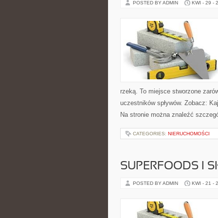
POSTED BY ADMIN
KWI - 29 - 
rzeką. To miejsce stworzone zarów
uczestników spływów. Zobacz: Kaj
Na stronie można znaleźć szczegó
CATEGORIES:
NIERUCHOMOŚCI
SUPERFOODS I 
POSTED BY ADMIN
KWI - 21 - 