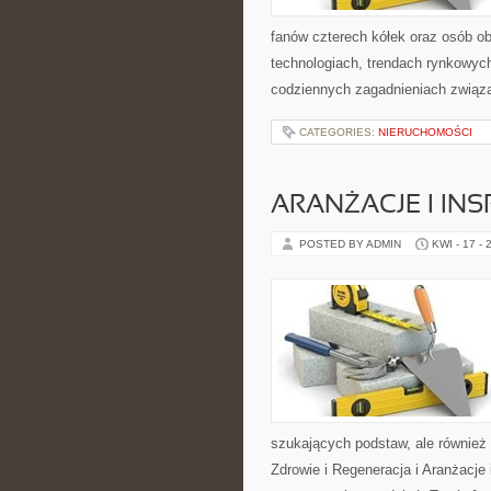
fanów czterech kółek oraz osób o
technologiach, trendach rynkowych
codziennych zagadnieniach związ
CATEGORIES:
NIERUCHOMOŚCI
ARANŻACJE I INS
POSTED BY ADMIN
KWI - 17 - 
szukających podstaw, ale równie
Zdrowie i Regeneracja i Aranżacje