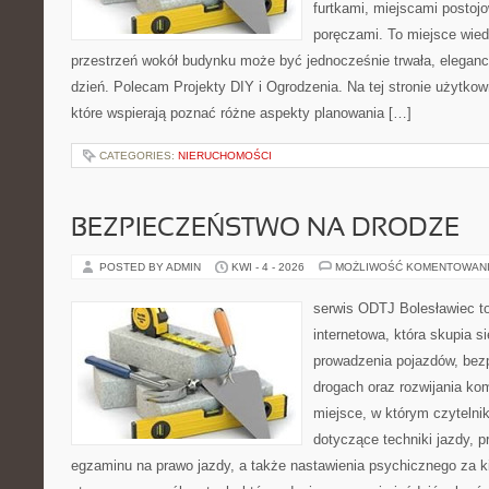
furtkami, miejscami postoj
poręczami. To miejsce wiedz
przestrzeń wokół budynku może być jednocześnie trwała, eleganc
dzień. Polecam Projekty DIY i Ogrodzenia. Na tej stronie użytkow
które wspierają poznać różne aspekty planowania […]
CATEGORIES:
NIERUCHOMOŚCI
BEZPIECZEŃSTWO NA DRODZE
POSTED BY ADMIN
KWI - 4 - 2026
MOŻLIWOŚĆ KOMENTOWAN
serwis ODTJ Bolesławiec t
internetowa, która skupia s
prowadzenia pojazdów, bez
drogach oraz rozwijania kom
miejsce, w którym czytelnik
dotyczące techniki jazdy, 
egzaminu na prawo jazdy, a także nastawienia psychicznego za ki