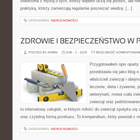
stworzona z myślą o tych, którzy dopiero uczą się jeździć, ale r
praktyką, którzy zamierzają regularnie poszerzać wiedzę. […]
CATEGORIES:
NIERUCHOMOŚCI
ZDROWIE I BEZPIECZEŃSTWO W
POSTED BY ADMIN
KWI - 2 - 2026
MOŻLIWOŚĆ KOMENTOWAN
Przygotowałem opis oparty 
przedstawia się jako blog o
właścicieli zwierząt i obejm
leczenie, dieta i żywienie,
weterynarii, mowa ciała zwi
zwierząt oraz podróżowanie
to internetowy zakątek, w którym miłość do zwierząt spotyka si
oraz czytelną formą przekazu. To kompendium, który powstał z 
CATEGORIES:
NIERUCHOMOŚCI