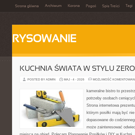
Archiwum
Korona
Tagi
Strona główna
Pogoń
Spis Treści
RYSOWANIE
KUCHNIA ŚWIATA W STYLU ZER
POSTED BY ADMIN
MAJ - 4 - 2026
MOŻLIWOŚĆ KOMENTOWAN
kameralne bistro to przestr
potrzeby osobach ceniącyc
Strona internetowa prezentu
którym posiłki mają być nie
dopasowane do codziennego 
może zainteresować odwie
miejsca na obiad. Polecam Planowanie Posiłków i DIY w Kuchni. 