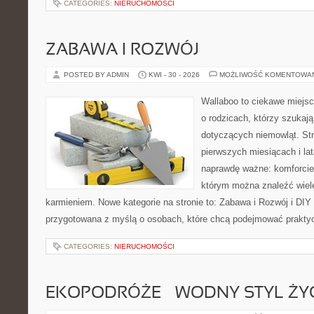
CATEGORIES:
NIERUCHOMOŚCI
ZABAWA I ROZWÓJ
POSTED BY ADMIN
KWI - 30 - 2026
MOŻLIWOŚĆ KOMENTOWA
Wallaboo to ciekawe miejsc
o rodzicach, którzy szukaj
dotyczących niemowląt. Str
pierwszych miesiącach i lat
naprawdę ważne: komforcie
którym można znaleźć wiel
karmieniem. Nowe kategorie na stronie to: Zabawa i Rozwój i DIY
przygotowana z myślą o osobach, które chcą podejmować prakty
CATEGORIES:
NIERUCHOMOŚCI
EKOPODRÓŻE – WODNY STYL ŻY