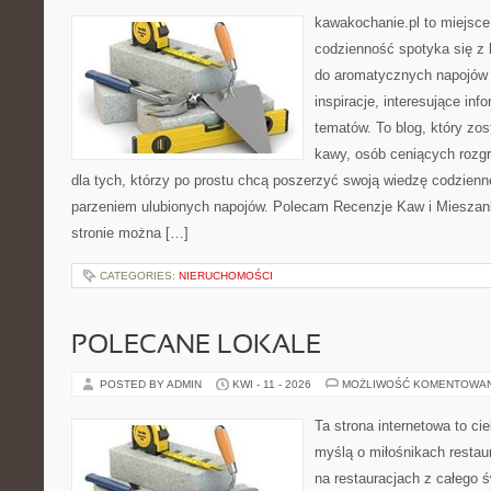
kawakochanie.pl to miejsce
codzienność spotyka się z h
do aromatycznych napojów 
inspiracje, interesujące inf
tematów. To blog, który zos
kawy, osób ceniących rozgr
dla tych, którzy po prostu chcą poszerzyć swoją wiedzę codzienn
parzeniem ulubionych napojów. Polecam Recenzje Kaw i Mieszank
stronie można […]
CATEGORIES:
NIERUCHOMOŚCI
POLECANE LOKALE
POSTED BY ADMIN
KWI - 11 - 2026
MOŻLIWOŚĆ KOMENTOWA
Ta strona internetowa to c
myślą o miłośnikach restaur
na restauracjach z całego 