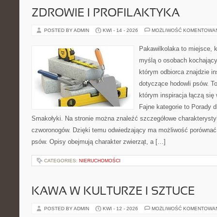
ZDROWIE I PROFILAKTYKA
POSTED BY ADMIN
KWI - 14 - 2026
MOŻLIWOŚĆ KOMENTOWA
Pakawilkolaka to miejsce, k
myślą o osobach kochający
którym odbiorca znajdzie in
dotyczące hodowli psów. To 
którym inspiracja łączą się 
Fajne kategorie to Porady d
Smakołyki. Na stronie można znaleźć szczegółowe charakterysty
czworonogów. Dzięki temu odwiedzający ma możliwość porównać
psów. Opisy obejmują charakter zwierząt, a […]
CATEGORIES:
NIERUCHOMOŚCI
KAWA W KULTURZE I SZTUCE
POSTED BY ADMIN
KWI - 12 - 2026
MOŻLIWOŚĆ KOMENTOWA