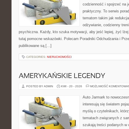
codzienność i spojrzeć na 
praktyczny. To serwis por
tematom takim jak redukcj
odżywianie, codzienny tren
psychiczna. Każdy, kto szuka motywacji, aby jeść lepiej, żyć lżej 
tutaj pomocne wskazówki. Polecam Poradniki Odchudzania i Przep
publikowane są […]
CATEGORIES:
NIERUCHOMOŚCI
AMERYKAŃSKIE LEGENDY
POSTED BY ADMIN
KWI - 20 - 2026
MOŻLIWOŚĆ KOMENTOWA
Auto Jarmark to nowoczesna
interesują się światem poj
myślą o czytelnikach, któr
tematach związanych z sam
szukają treści podanych w 