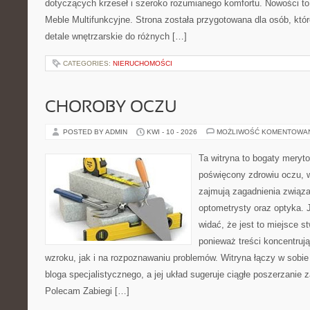
dotyczących krzeseł i szeroko rozumianego komfortu. Nowości to
Meble Multifunkcyjne. Strona została przygotowana dla osób, któr
detale wnętrzarskie do różnych […]
CATEGORIES:
NIERUCHOMOŚCI
CHOROBY OCZU
POSTED BY ADMIN
KWI - 10 - 2026
MOŻLIWOŚĆ KOMENTOWA
Ta witryna to bogaty meryt
poświęcony zdrowiu oczu, w
zajmują zagadnienia związan
optometrysty oraz optyka. 
widać, że jest to miejsce s
ponieważ treści koncentruj
wzroku, jak i na rozpoznawaniu problemów. Witryna łączy w sobie
bloga specjalistycznego, a jej układ sugeruje ciągłe poszerzanie
Polecam Zabiegi […]