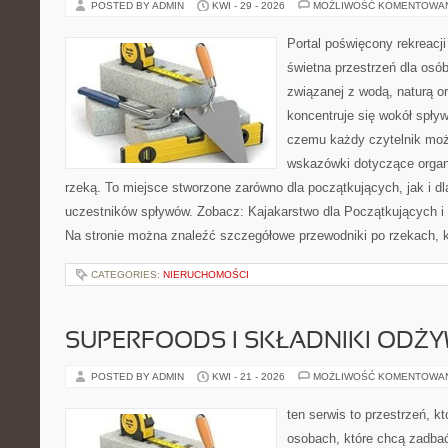
POSTED BY ADMIN
KWI - 29 - 2026
MOŻLIWOŚĆ KOMENTOWA
Portal poświęcony rekreacj
świetna przestrzeń dla osób,
związanej z wodą, naturą o
koncentruje się wokół spły
czemu każdy czytelnik moż
wskazówki dotyczące organ
rzeką. To miejsce stworzone zarówno dla początkujących, jak i 
uczestników spływów. Zobacz: Kajakarstwo dla Początkujących i
Na stronie można znaleźć szczegółowe przewodniki po rzekach, k
CATEGORIES:
NIERUCHOMOŚCI
SUPERFOODS I SKŁADNIKI ODŻ
POSTED BY ADMIN
KWI - 21 - 2026
MOŻLIWOŚĆ KOMENTOWA
ten serwis to przestrzeń, k
osobach, które chcą zadbać