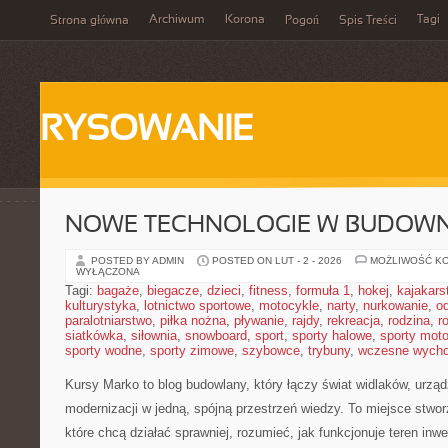
Archiwum
Korona
Tagi
Strona główna
Pogoń
Spis Treści
RYSOWANIE
NOWE TECHNOLOGIE W BUDOWN
POSTED BY ADMIN
POSTED ON LUT - 2 - 2026
MOŻLIWOŚĆ K
WYŁĄCZONA
Tagi:
bagaże
,
biegacze
,
dzieci
,
fitness
,
formuła 1
,
hokej
,
kajakars
kulturystyka
,
lotnictwo sportowe
,
motocykle
,
narty
,
nurkowanie
,
o
paralotniarstwo
,
piłka nożna
,
pływanie
,
rajdy
,
rekreacja
,
rodzina
,
r
siatkówka
,
siłownia
,
snowboard
,
sport
,
sporty halowe
,
sporty mot
sporty wodne
,
sporty zimowe
,
szybowce
,
trybuny
,
wczesne wych
Kursy Marko to blog budowlany, który łączy świat widlaków, urzą
modernizacji w jedną, spójną przestrzeń wiedzy. To miejsce stwo
które chcą działać sprawniej, rozumieć, jak funkcjonuje teren inw