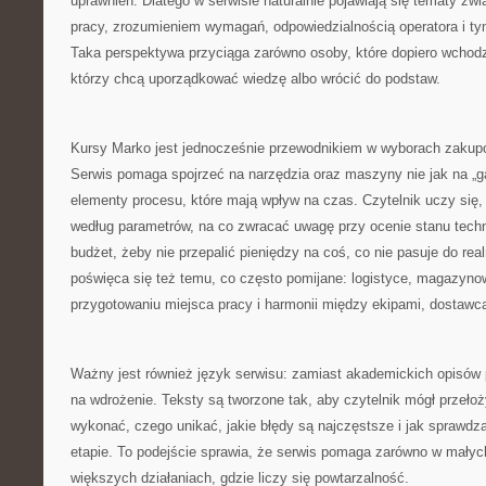
uprawnień. Dlatego w serwisie naturalnie pojawiają się tematy z
pracy, zrozumieniem wymagań, odpowiedzialnością operatora i tym
Taka perspektywa przyciąga zarówno osoby, które dopiero wchodz
którzy chcą uporządkować wiedzę albo wrócić do podstaw.
Kursy Marko jest jednocześnie przewodnikiem w wyborach zakupo
Serwis pomaga spojrzeć na narzędzia oraz maszyny nie jak na „ga
elementy procesu, które mają wpływ na czas. Czytelnik uczy się,
według parametrów, na co zwracać uwagę przy ocenie stanu techn
budżet, żeby nie przepalić pieniędzy na coś, co nie pasuje do re
poświęca się też temu, co często pomijane: logistyce, magazyno
przygotowaniu miejsca pracy i harmonii między ekipami, dostawca
Ważny jest również język serwisu: zamiast akademickich opisów p
na wdrożenie. Teksty są tworzone tak, aby czytelnik mógł przełoży
wykonać, czego unikać, jakie błędy są najczęstsze i jak sprawd
etapie. To podejście sprawia, że serwis pomaga zarówno w małych
większych działaniach, gdzie liczy się powtarzalność.