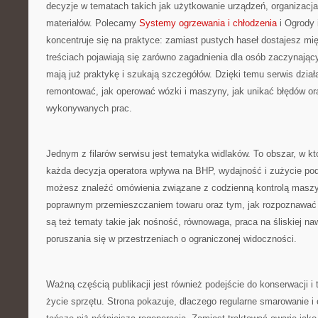
decyzje w tematach takich jak użytkowanie urządzeń, organizacja
materiałów. Polecamy
Systemy ogrzewania i chłodzenia
i Ogrody 
koncentruje się na praktyce: zamiast pustych haseł dostajesz m
treściach pojawiają się zarówno zagadnienia dla osób zaczynającyc
mają już praktykę i szukają szczegółów. Dzięki temu serwis dział
remontować, jak operować wózki i maszyny, jak unikać błędów or
wykonywanych prac.
Jednym z filarów serwisu jest tematyka widlaków. To obszar, w kt
każda decyzja operatora wpływa na BHP, wydajność i zużycie po
możesz znaleźć omówienia związane z codzienną kontrolą maszy
poprawnym przemieszczaniem towaru oraz tym, jak rozpoznawać
są też tematy takie jak nośność, równowaga, praca na śliskiej n
poruszania się w przestrzeniach o ograniczonej widoczności.
Ważną częścią publikacji jest również podejście do konserwacji i 
życie sprzętu. Strona pokazuje, dlaczego regularne smarowanie i