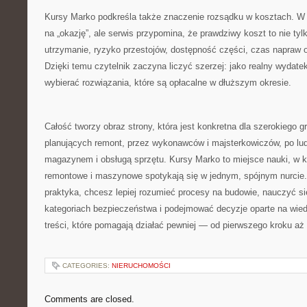
Kursy Marko podkreśla także znaczenie rozsądku w kosztach. W 
na „okazję”, ale serwis przypomina, że prawdziwy koszt to nie ty
utrzymanie, ryzyko przestojów, dostępność części, czas napraw 
Dzięki temu czytelnik zaczyna liczyć szerzej: jako realny wydat
wybierać rozwiązania, które są opłacalne w dłuższym okresie.
Całość tworzy obraz strony, która jest konkretna dla szerokiego 
planujących remont, przez wykonawców i majsterkowiczów, po lud
magazynem i obsługą sprzętu. Kursy Marko to miejsce nauki, w 
remontowe i maszynowe spotykają się w jednym, spójnym nurcie. J
praktyka, chcesz lepiej rozumieć procesy na budowie, nauczyć s
kategoriach bezpieczeństwa i podejmować decyzje oparte na wied
treści, które pomagają działać pewniej — od pierwszego kroku aż p
CATEGORIES:
NIERUCHOMOŚCI
Comments are closed.