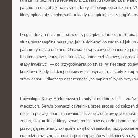
tańsze niż późniejsza regeneracja. Zamiast traktować awarię jako 
patrzeć na sprzęt jak na system, który ma swoje ograniczenia. W 
kiedy opłaca się reanimować, a kiedy rozsądniej jest zastąpić spr
Drugim dużym obszarem serwisu są urządzenia robocze. Strona
służą poszczególne maszyny, jak je dobierać do zadania i jak unik
parametry są źle dobrane. Omawiane są typowe scenariusze pracy
fundamentowe, transport materiałów, prace rozbiórkowe, porządko
etapy inwestycji — od przygotowania po finisz. W treściach pojaw
kosztowa: kiedy bardziej sensowny jest wynajem, a kiedy zakup w
straty czasu, i dlaczego oszczędność „na papierze” bywa ryzyko
Równolegle Kursy Marko rozwija tematykę modernizacji — zarówno
większych. Serwis prowadzi czytelnika przez proces od założeń d
miejsca poświęca się planowaniu: jak zrobić sensowny kolejność r
zadań, i jak uniknąć klasycznych problemów typu źle dobrane mat
przewijają się tematy związane z wykończeniówką, przygotowani
narzędzi oraz tym, jak osiągnąć dobrą jakość w codziennym użyt