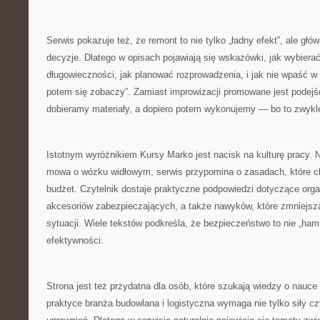
Serwis pokazuje też, że remont to nie tylko „ładny efekt”, ale głó
decyzje. Dlatego w opisach pojawiają się wskazówki, jak wybiera
długowieczności, jak planować rozprowadzenia, i jak nie wpaść w 
potem się zobaczy”. Zamiast improwizacji promowane jest podejś
dobieramy materiały, a dopiero potem wykonujemy — bo to zwykle 
Istotnym wyróżnikiem Kursy Marko jest nacisk na kulturę pracy. N
mowa o wózku widłowym, serwis przypomina o zasadach, które chr
budżet. Czytelnik dostaje praktyczne podpowiedzi dotyczące orga
akcesoriów zabezpieczających, a także nawyków, które zmniejsza
sytuacji. Wiele tekstów podkreśla, że bezpieczeństwo to nie „ham
efektywności.
Strona jest też przydatna dla osób, które szukają wiedzy o nauce
praktyce branża budowlana i logistyczna wymaga nie tylko siły cz