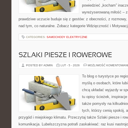
powiedzieć „kocham” inaczej
wyreżyserowaną miłość – z
prawdziwe uczucie buduje się z gestów: z obecności, z rozmowy, 
nad tym, co naturalne. Zobacz kategorie Wdzięczność i Motywac
CATEGORIES:
SAMOCHODY ELEKTRYCZNE
SZLAKI PIESZE I ROWEROWE
POSTED BY ADMIN
LUT - 5 - 2026
MOŻLIWOŚĆ KOMENTOWAN
To blog o turystyce po regi
myślą o osobach, które lubi
chcą układać wyjazdy w sp
tu opisy ścieżek, inspiracj
także pomysły na kilkudnio
tych, którzy cenią spokój, 
przygód i miejskiego klimatu. Przeczytaj także Szlaki piesze i row
komunikacja. Lubelszczyzna potrafi zaskakiwać: raz kusi nastro