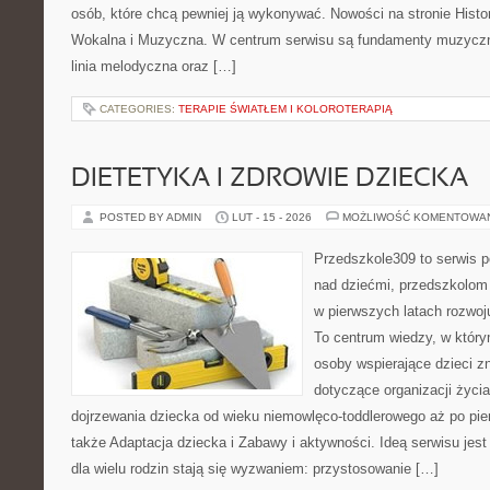
osób, które chcą pewniej ją wykonywać. Nowości na stronie Histo
Wokalna i Muzyczna. W centrum serwisu są fundamenty muzyczne
linia melodyczna oraz […]
CATEGORIES:
TERAPIE ŚWIATŁEM I KOLOROTERAPIĄ
DIETETYKA I ZDROWIE DZIECKA
POSTED BY ADMIN
LUT - 15 - 2026
MOŻLIWOŚĆ KOMENTOWA
Przedszkole309 to serwis 
nad dziećmi, przedszkolom 
w pierwszych latach rozwoj
To centrum wiedzy, w który
osoby wspierające dzieci z
dotyczące organizacji życi
dojrzewania dziecka od wieku niemowlęco-toddlerowego aż po pie
także Adaptacja dziecka i Zabawy i aktywności. Ideą serwisu jest
dla wielu rodzin stają się wyzwaniem: przystosowanie […]