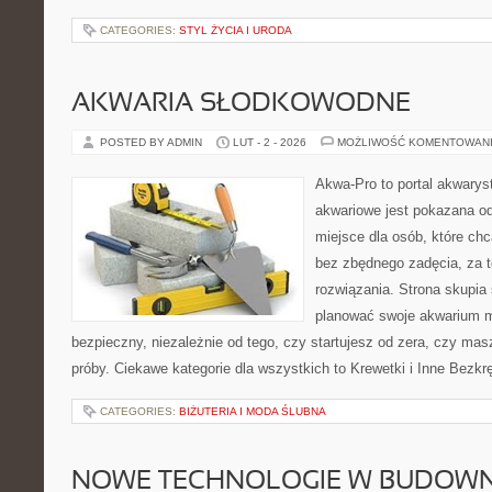
CATEGORIES:
STYL ŻYCIA I URODA
AKWARIA SŁODKOWODNE
POSTED BY ADMIN
LUT - 2 - 2026
MOŻLIWOŚĆ KOMENTOWAN
Akwa-Pro to portal akwarys
akwariowe jest pokazana od
miejsce dla osób, które ch
bez zbędnego zadęcia, za t
rozwiązania. Strona skupia
planować swoje akwarium 
bezpieczny, niezależnie od tego, czy startujesz od zera, czy mas
próby. Ciekawe kategorie dla wszystkich to Krewetki i Inne Bezkr
CATEGORIES:
BIŻUTERIA I MODA ŚLUBNA
NOWE TECHNOLOGIE W BUDOWN