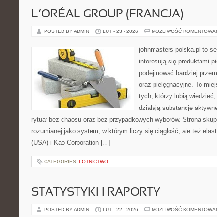
L’ORÉAL GROUP (FRANCJA)
POSTED BY ADMIN
LUT - 23 - 2026
MOŻLIWOŚĆ KOMENTOWA
johnmasters-polska.pl to se
interesują się produktami p
podejmować bardziej prze
oraz pielęgnacyjne. To mie
tych, którzy lubią wiedzieć,
działają substancje aktywn
rytuał bez chaosu oraz bez przypadkowych wyborów. Strona skupia
rozumianej jako system, w którym liczy się ciągłość, ale też ela
(USA) i Kao Corporation […]
CATEGORIES:
LOTNICTWO
STATYSTYKI I RAPORTY
POSTED BY ADMIN
LUT - 22 - 2026
MOŻLIWOŚĆ KOMENTOWA