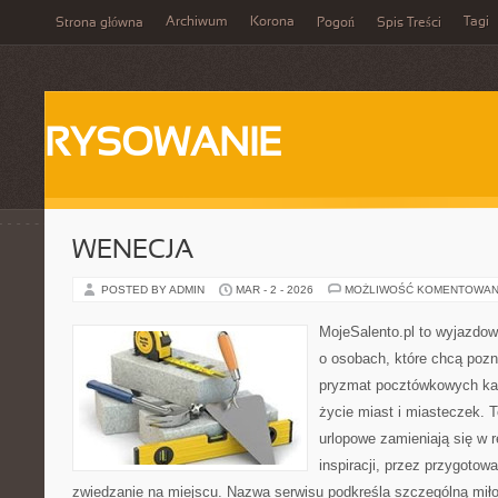
Archiwum
Korona
Tagi
Strona główna
Pogoń
Spis Treści
RYSOWANIE
WENECJA
POSTED BY ADMIN
MAR - 2 - 2026
MOŻLIWOŚĆ KOMENTOWAN
MojeSalento.pl to wyjazdow
o osobach, które chcą pozn
pryzmat pocztówkowych kadr
życie miast i miasteczek. 
urlopowe zamieniają się w r
inspiracji, przez przygotow
zwiedzanie na miejscu. Nazwa serwisu podkreśla szczególną miło