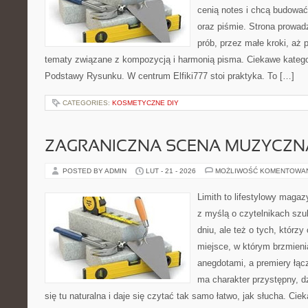
cenią notes i chcą budowa
oraz piśmie. Strona prowad
prób, przez małe kroki, aż 
tematy związane z kompozycją i harmonią pisma. Ciekawe katego
Podstawy Rysunku. W centrum Elfiki777 stoi praktyka. To […]
CATEGORIES:
KOSMETYCZNE DIY
ZAGRANICZNA SCENA MUZYCZN
POSTED BY ADMIN
LUT - 21 - 2026
MOŻLIWOŚĆ KOMENTOWA
Limith to lifestylowy maga
z myślą o czytelnikach sz
dniu, ale też o tych, którz
miejsce, w którym brzmieni
anegdotami, a premiery łąc
ma charakter przystępny, 
się tu naturalna i daje się czytać tak samo łatwo, jak słucha. Ciek