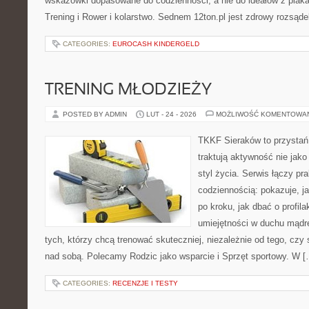
wskazówki dopasowane do codzienności, a nie do ideałów z plakat
Trening i Rower i kolarstwo. Sednem 12ton.pl jest zdrowy rozsąde
CATEGORIES:
EUROCASH KINDERGELD
TRENING MŁODZIEŻY
POSTED BY ADMIN
LUT - 24 - 2026
MOŻLIWOŚĆ KOMENTOWA
TKKF Sieraków to przystań i
traktują aktywność nie jako
styl życia. Serwis łączy pr
codziennością: pokazuje, 
po kroku, jak dbać o profila
umiejętności w duchu mądre
tych, którzy chcą trenować skuteczniej, niezależnie od tego, czy 
nad sobą. Polecamy Rodzic jako wsparcie i Sprzęt sportowy. W [
CATEGORIES:
RECENZJE I TESTY