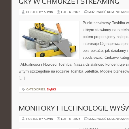
GRY W CHMURZE I STREAMING
POSTED BY ADMIN
LUT - 6 - 2026
MOŻLIWOŚĆ KOMENTOWAN
Punkt serwisowy Toshiba w
którym stawiamy na rzeteln
potem proponujemy najlepsz
interesuje Cię naprawa sprz
opis pokaże, jak działamy 
spodziewać. Ciekawe katego
i Aktualności i Nowości Toshiba. Nasza działalność koncentruje s
w tym szczególnie na rodzinie Toshiba Satellite. Modele biznesow
[…]
CATEGORIES:
DĄBKI
MONITORY I TECHNOLOGIE WYŚ
POSTED BY ADMIN
LUT - 6 - 2026
MOŻLIWOŚĆ KOMENTOWAN