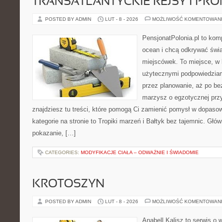
TRANSATLANTYCKIE REJSY I PR
POSTED BY ADMIN
LUT - 8 - 2026
MOŻLIWOŚĆ KOMENTOWAN
PensjonatPolonia.pl to kom
ocean i chcą odkrywać świa
miejscówek. To miejsce, w 
użytecznymi podpowiedziam
przez planowanie, aż po be
marzysz o egzotycznej przy
znajdziesz tu treści, które pomogą Ci zamienić pomysł w dopas
kategorie na stronie to Tropiki marzeń i Bałtyk bez tajemnic. Głów
pokazanie, […]
CATEGORIES:
MODYFIKACJE CIAŁA – ODWAŻNIE I ŚWIADOMIE
KROTOSZYN
POSTED BY ADMIN
LUT - 8 - 2026
MOŻLIWOŚĆ KOMENTOWAN
Anabell Kalisz to serwis o