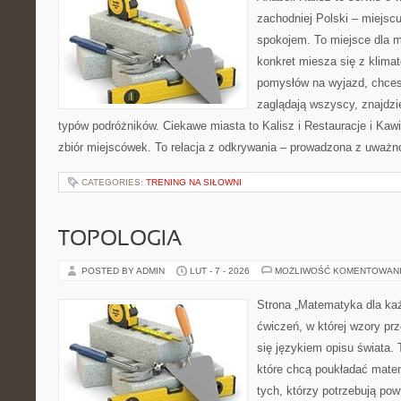
zachodniej Polski – miejscu
spokojem. To miejsce dla 
konkret miesza się z klima
pomysłów na wyjazd, chcesz
zaglądają wszyscy, znajdzie
typów podróżników. Ciekawe miasta to Kalisz i Restauracje i Kawia
zbiór miejscówek. To relacja z odkrywania – prowadzona z uważn
CATEGORIES:
TRENING NA SIŁOWNI
TOPOLOGIA
POSTED BY ADMIN
LUT - 7 - 2026
MOŻLIWOŚĆ KOMENTOWAN
Strona „Matematyka dla każ
ćwiczeń, w której wzory prze
się językiem opisu świata. 
które chcą poukładać mate
tych, którzy potrzebują pow