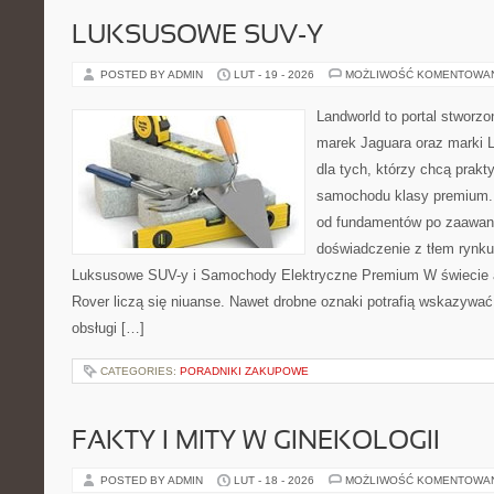
LUKSUSOWE SUV-Y
POSTED BY ADMIN
LUT - 19 - 2026
MOŻLIWOŚĆ KOMENTOWA
Landworld to portal stworz
marek Jaguara oraz marki L
dla tych, którzy chcą prak
samochodu klasy premium. 
od fundamentów po zaawan
doświadczenie z tłem rynku
Luksusowe SUV-y i Samochody Elektryczne Premium W świecie a
Rover liczą się niuanse. Nawet drobne oznaki potrafią wskazywać
obsługi […]
CATEGORIES:
PORADNIKI ZAKUPOWE
FAKTY I MITY W GINEKOLOGII
POSTED BY ADMIN
LUT - 18 - 2026
MOŻLIWOŚĆ KOMENTOWA