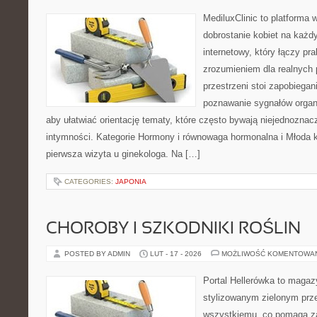
MediluxClinic to platforma 
dobrostanie kobiet na każdy
internetowy, który łączy pr
zrozumieniem dla realnych 
przestrzeni stoi zapobiegan
poznawanie sygnałów organ
aby ułatwiać orientację tematy, które często bywają niejednoznac
intymności. Kategorie Hormony i równowaga hormonalna i Młoda ko
pierwsza wizyta u ginekologa. Na […]
CATEGORIES:
JAPONIA
CHOROBY I SZKODNIKI ROŚLIN
POSTED BY ADMIN
LUT - 17 - 2026
MOŻLIWOŚĆ KOMENTOWA
Portal Hellerówka to magaz
stylizowanym zielonym prz
wszystkiemu, co pomaga za