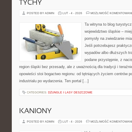
TYCHY
POSTED BY ADMIN
LUT - 4 - 2026
MOŻLIWOŚĆ KOMENTOWAN
Ta witryna to blog turysty
województwo śląskie – mie
pomysły na zwiedzanie mias
Jeśli potrzebujesz praktycz
wypadów albo dłuższych tras
podane przystępnie, z naci
region śląski bez przesady, ale z uważnością dla tradycji i teraźn
opowieści stoi bogactwo regionu: od tętniących życiem centrów po
industrialu po wydarzenia. Ten portal […]
CATEGORIES:
DŻUNGLE I LASY DESZCZOWE
KANIONY
POSTED BY ADMIN
LUT - 4 - 2026
MOŻLIWOŚĆ KOMENTOWAN