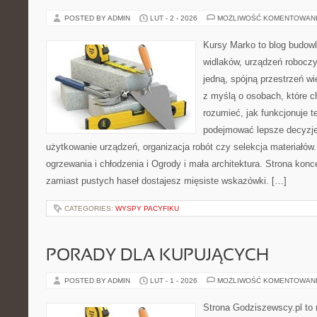
POSTED BY ADMIN
LUT - 2 - 2026
MOŻLIWOŚĆ KOMENTOWAN
Kursy Marko to blog budowl
widlaków, urządzeń roboczy
jedną, spójną przestrzeń w
z myślą o osobach, które ch
rozumieć, jak funkcjonuje te
podejmować lepsze decyzje
użytkowanie urządzeń, organizacja robót czy selekcja materiałó
ogrzewania i chłodzenia i Ogrody i mała architektura. Strona konce
zamiast pustych haseł dostajesz mięsiste wskazówki. […]
CATEGORIES:
WYSPY PACYFIKU
PORADY DLA KUPUJĄCYCH
POSTED BY ADMIN
LUT - 1 - 2026
MOŻLIWOŚĆ KOMENTOWAN
Strona Godziszewscy.pl to 