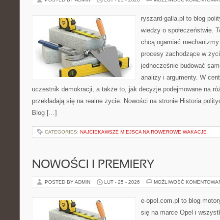
ryszard-galla.pl to blog pol
wiedzy o społeczeństwie. To
chcą ogarniać mechanizmy p
procesy zachodzące w życi
jednocześnie budować samo
analizy i argumenty. W cen
uczestnik demokracji, a także to, jak decyzje podejmowane na r
przekładają się na realne życie. Nowości na stronie Historia poli
Blog […]
CATEGORIES:
NAJCIEKAWSZE MIEJSCA NA ROWEROWE WAKACJE
NOWOŚCI I PREMIERY
POSTED BY ADMIN
LUT - 25 - 2026
MOŻLIWOŚĆ KOMENTOWA
e-opel.com.pl to blog motor
się na marce Opel i wszyst