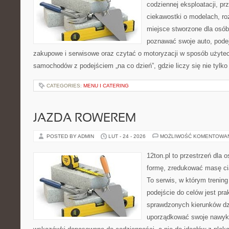
codziennej eksploatacji, pr
ciekawostki o modelach, ro
miejsce stworzone dla osób
poznawać swoje auto, pode
zakupowe i serwisowe oraz czytać o motoryzacji w sposób użytec
samochodów z podejściem „na co dzień”, gdzie liczy się nie tylko
CATEGORIES:
MENU I CATERING
JAZDA ROWEREM
POSTED BY ADMIN
LUT - 24 - 2026
MOŻLIWOŚĆ KOMENTOWA
12ton.pl to przestrzeń dla 
formę, zredukować masę cia
To serwis, w którym trening 
podejście do celów jest pra
sprawdzonych kierunków dz
uporządkować swoje nawyki,