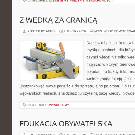
CATEGORIES:
MIEJSKIE VS. WIEJSKIE NIERUCHOMOŚCI
Z WĘDKĄ ZA GRANICĄ
POSTED BY ADMIN
LUT - 26 - 2026
MOŻLIWOŚĆ KOMENTOWA
Nadorsze-haller.pl to serwi
myślą o osobach, dla który
czymś więcej niż tylko we
miejsce, w którym terenowe
poradami, a każdy tekst ma
większą satysfakcją. Jeśl
uporządkować swoje podejście do sprzętu, albo po prostu lubisz c
wędkarskich realiach, znajdziesz tu czytelną bazę wiedzy. Nowoś
CATEGORIES:
WYSKOCZMY
EDUKACJA OBYWATELSKA
POSTED BY ADMIN
LUT - 25 - 2026
MOŻLIWOŚĆ KOMENTOWA