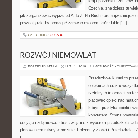
kraju porządku i zamków, kr
Czechia, znajdziesz tu wiel
jak zorganizować wyjazd od A do Z. Na Rushmore najważniejsze je
powstają tak, by pomagać zarówno osobom, które lubią […]
CATEGORIES:
SUBARU
ROZWÓJ NIEMOWLĄT
POSTED BY ADMIN
LUT - 1 - 2026
MOŻLIWOŚĆ KOMENTOWAN
Przedszkole Kubuś to prze
opiekunach oraz o wszystki
rzetelnych informacji na te
placówek opieki nad maluch
którym praktyka opieki i w
konkretem. Strona powstała
decyzje i zdejmować stres związane z wyborem przedszkola, adap
planowaniem rutyny w rodzinie. Polecamy Żłobki i Przedszkola i 
[…]