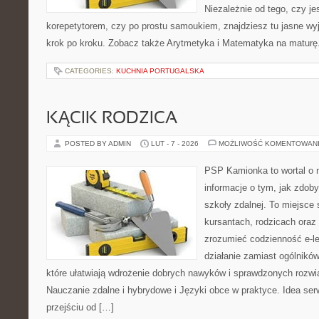
Niezależnie od tego, czy je
korepetytorem, czy po prostu samoukiem, znajdziesz tu jasne wyj
krok po kroku. Zobacz także Arytmetyka i Matematyka na maturę.
CATEGORIES:
KUCHNIA PORTUGALSKA
KĄCIK RODZICA
POSTED BY ADMIN
LUT - 7 - 2026
MOŻLIWOŚĆ KOMENTOWAN
PSP Kamionka to wortal o n
informacje o tym, jak zdo
szkoły zdalnej. To miejsce
kursantach, rodzicach oraz
zrozumieć codzienność e-lea
działanie zamiast ogólników
które ułatwiają wdrożenie dobrych nawyków i sprawdzonych rozwią
Nauczanie zdalne i hybrydowe i Języki obce w praktyce. Idea serw
przejściu od […]