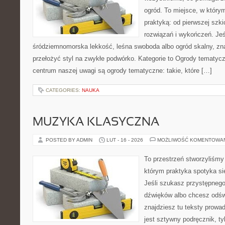
ogród. To miejsce, w który
praktyką: od pierwszej szkic
rozwiązań i wykończeń. Jeśl
śródziemnomorska lekkość, leśna swoboda albo ogród skalny, zna
przełożyć styl na zwykłe podwórko. Kategorie to Ogrody tematyc
centrum naszej uwagi są ogrody tematyczne: takie, które […]
CATEGORIES:
NAUKA
MUZYKA KLASYCZNA
POSTED BY ADMIN
LUT - 16 - 2026
MOŻLIWOŚĆ KOMENTOWA
To przestrzeń stworzyliśmy
którym praktyka spotyka si
Jeśli szukasz przystępneg
dźwięków albo chcesz odśw
znajdziesz tu teksty prowad
jest sztywny podręcznik, t