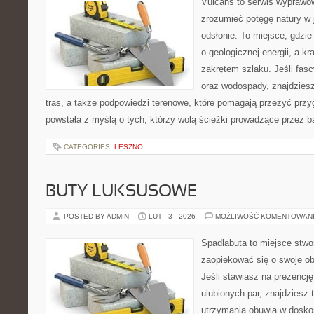
Vulcans to serwis wyprawow
zrozumieć potęgę natury w j
odsłonie. To miejsce, gdzie
o geologicznej energii, a k
zakrętem szlaku. Jeśli fasc
oraz wodospady, znajdzies
tras, a także podpowiedzi terenowe, które pomagają przeżyć przy
powstała z myślą o tych, którzy wolą ścieżki prowadzące przez 
CATEGORIES:
LESZNO
BUTY LUKSUSOWE
POSTED BY ADMIN
LUT - 3 - 2026
MOŻLIWOŚĆ KOMENTOWAN
Spadlabuta to miejsce stwo
zaopiekować się o swoje o
Jeśli stawiasz na prezencję
ulubionych par, znajdziesz
utrzymania obuwia w doskon