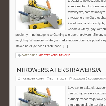
LAKOM to nowoczesna plat
komponentom PC oraz serwi
towarzyszą nam w każdym t
stworzone z myślą o osobac
świadomie, a także o tych, 
wsparcia wtedy, gdy kompu
problemy. Inne kategorie to Gaming & e-sport hardware i Zielony 
recykling. W świecie, w którym marketingowe obietnice potrafią
stawia na czytelność i rzetelność. […]
CATEGORIES:
KREDYTY KONSUMENCKIE
INTROWERSJA I EKSTRAWERSJA
POSTED BY ADMIN
LUT - 6 - 2026
MOŻLIWOŚĆ KOMENTOWAN
Lovsy.pl to zakątek przepe
czułość łączy się z codzie
sytuacje w coś wyjątkowego.
czują mocniej, ale też dla 