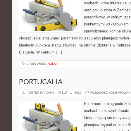
osobach, które interesuje ju
oraz odkup złota w Zamości
poradnikowy, w którym łączą
konkretnymi wskazówkami 
sprawdzonego kompendium p
chcesz lepiej zrozumieć parametry kruszcu albo planujesz wybór o
idealnym punktem startu. Nowości na stronie Biżuteria w Kulturze
Biżuterię. W centrum […]
CATEGORIES:
ROLKI
PORTUGALIA
POSTED BY ADMIN
LUT - 1 - 2026
MOŻLIWOŚĆ KOMENTOWAN
Rushmore to blog podróżnic
osobach ciekawych świata. 
którym łączą się motywacje
planujesz wypad do kraju fl