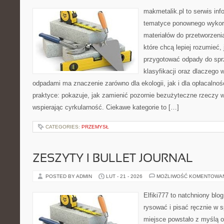
makmetalik.pl to serwis in
tematyce ponownego wykorz
materiałów do przetworzenia
które chcą lepiej rozumieć, 
przygotować odpady do sprz
klasyfikacji oraz dlaczego
odpadami ma znaczenie zarówno dla ekologii, jak i dla opłacalnośc
praktyce: pokazuje, jak zamienić pozornie bezużyteczne rzeczy 
wspierając cyrkularność. Ciekawe kategorie to […]
CATEGORIES:
PRZEMYSŁ
ZESZYTY I BULLET JOURNAL
POSTED BY ADMIN
LUT - 21 - 2026
MOŻLIWOŚĆ KOMENTOWA
Elfiki777 to natchniony blo
rysować i pisać ręcznie w 
miejsce powstało z myślą o 