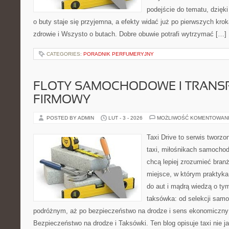
podejście do tematu, dzięk
o buty staje się przyjemna, a efekty widać już po pierwszych krok
zdrowie i Wszysto o butach. Dobre obuwie potrafi wytrzymać […]
CATEGORIES:
PORADNIK PERFUMERYJNY
FLOTY SAMOCHODOWE I TRANS
FIRMOWY
POSTED BY ADMIN
LUT - 3 - 2026
MOŻLIWOŚĆ KOMENTOWAN
Taxi Drive to serwis tworz
taxi, miłośnikach samochod
chcą lepiej zrozumieć branż
miejsce, w którym praktyka
do aut i mądrą wiedzą o ty
taksówka: od selekcji samo
podróżnym, aż po bezpieczeństwo na drodze i sens ekonomiczny
Bezpieczeństwo na drodze i Taksówki. Ten blog opisuje taxi nie j