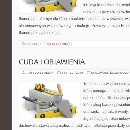
intuicyjnie docierał do treś
decyzje, a przy okazji wzb
Ikarion.pl może być dla Ciebie punktem odniesienia w świecie, w k
ale sensownych wniosków często brakuje. Przeczytaj także Hipote
Ikarion.pl znajdziesz […]
CATEGORIES:
NIERUCHOMOŚCI
CUDA I OBJAWIENIA
POSTED BY ADMIN
STY - 29 - 2026
MOŻLIWOŚĆ KOMENTOWA
To miejsce stworzone z myś
które pomaga umacniać rel
codzienności. Strona jest p
które chcą bardziej świadom
od święta, ale także wtedy,
Jej intencją jest ukierunko
duchowość stawała się realna, a modlitwa i refleksja przenikały c