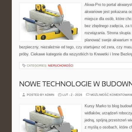
Akwa-Pro to portal akwarys
akwariowe jest pokazana od
miejsce dla osób, które ch
bez zbędnego zadęcia, za t
rozwiązania. Strona skupia
planować swoje akwarium 
bezpieczny, niezależnie od tego, czy startujesz od zera, czy mas
próby. Ciekawe kategorie dla wszystkich to Krewetki i Inne Bezkr
CATEGORIES:
NIERUCHOMOŚCI
NOWE TECHNOLOGIE W BUDOWN
POSTED BY ADMIN
LUT - 2 - 2026
MOŻLIWOŚĆ KOMENTOWAN
Kursy Marko to blog budowl
widlaków, urządzeń roboczy
jedną, spójną przestrzeń w
z myślą o osobach, które ch