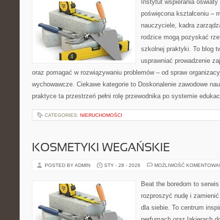
Instytut wspierania oświaty
poświęcona kształceniu – m
nauczyciele, kadra zarządz
rodzice mogą pozyskać rzet
szkolnej praktyki. To blog 
usprawniać prowadzenie zaj
oraz pomagać w rozwiązywaniu problemów – od spraw organizacy
wychowawcze. Ciekawe kategorie to Doskonalenie zawodowe nauc
praktyce ta przestrzeń pełni rolę przewodnika po systemie edukac
CATEGORIES:
NIERUCHOMOŚCI
KOSMETYKI WEGAŃSKIE
POSTED BY ADMIN
STY - 28 - 2026
MOŻLIWOŚĆ KOMENTOWA
Beat the boredom to serwis
rozproszyć nudę i zamienić
dla siebie. To centrum inspi
perfumach oraz lakierach d