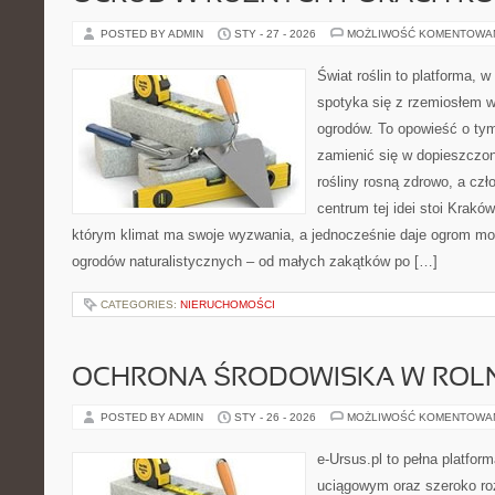
POSTED BY ADMIN
STY - 27 - 2026
MOŻLIWOŚĆ KOMENTOWA
Świat roślin to platforma, w 
spotyka się z rzemiosłem w 
ogrodów. To opowieść o tym
zamienić się w dopieszczoną
rośliny rosną zdrowo, a cz
centrum tej idei stoi Kraków 
którym klimat ma swoje wyzwania, a jednocześnie daje ogrom moż
ogrodów naturalistycznych – od małych zakątków po […]
CATEGORIES:
NIERUCHOMOŚCI
OCHRONA ŚRODOWISKA W ROLN
POSTED BY ADMIN
STY - 26 - 2026
MOŻLIWOŚĆ KOMENTOWA
e-Ursus.pl to pełna platf
uciągowym oraz szeroko roz