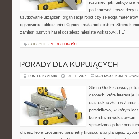
rozumieć, jak funkcjonuje te
podejmować lepsze decyzje
użytkowanie urządzeń, organizacja robót czy selekcja materiałó
ogrzewania i chłodzenia i Ogrody i mała architektura. Strona konce
zamiast pustych haseł dostajesz mięsiste wskazówki. […]
CATEGORIES:
NIERUCHOMOŚCI
PORADY DLA KUPUJĄCYCH
POSTED BY ADMIN
LUT - 1 - 2026
MOŻLIWOŚĆ KOMENTOWAN
Strona Godziszewscy.pl to 
osobach, które interesuje ju
oraz odkup złota w Zamości
poradnikowy, w którym łączą
konkretnymi wskazówkami 
sprawdzonego kompendium p
chcesz lepiej zrozumieć parametry kruszcu albo planujesz wybór o