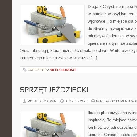
Droga z Chrystusem to serwi
wsparciem w zwykłym rytm
wędrówce. To miejsce dla o
do Stwórcy, rozwijać więź 
odnajdywać kierunek w świe
opiera się na tym, że zaufa
życia, ale drogą, którą można iść chwila po chwili. Warto przecz
kartach tego miejsca życie wewnętrzne […]
CATEGORIES:
NIERUCHOMOŚCI
SPRZĘT JEŹDZIECKI
POSTED BY ADMIN
STY - 30 - 2026
MOŻLIWOŚĆ KOMENTOWA
Ikarion.pl to przyjazna witr
inspiracją. To miejsce stwor
konkret, ale jednocześnie 
kierunki. Całość została p