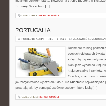
idealnym punktem startu. Nowości na stronie Biżuteria w Kulturze
Biżuterię. W centrum […]
CATEGORIES:
NIERUCHOMOŚCI
PORTUGALIA
POSTED BY ADMIN
LUT - 1 - 2026
MOŻLIWOŚĆ KOMENTOWAN
Rushmore to blog podróżnic
osobach ciekawych świata. 
którym łączą się motywacje
planujesz wypad do kraju fl
kraju porządku i zamków, kr
Czechia, znajdziesz tu wiel
jak zorganizować wyjazd od A do Z. Na Rushmore najważniejsze je
powstają tak, by pomagać zarówno osobom, które lubią […]
CATEGORIES:
NIERUCHOMOŚCI