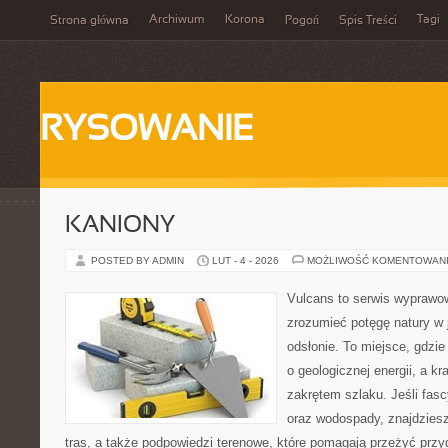
Archiwum
Korona
Tagi
Strona główna
Pogoń
Spis Treści
RYSOWANIE
KANIONY
POSTED BY ADMIN
LUT - 4 - 2026
MOŻLIWOŚĆ KOMENTOWAN
Vulcans to serwis wyprawow
zrozumieć potęgę natury w j
odsłonie. To miejsce, gdzie
o geologicznej energii, a k
zakrętem szlaku. Jeśli fasc
oraz wodospady, znajdzies
tras, a także podpowiedzi terenowe, które pomagają przeżyć przy