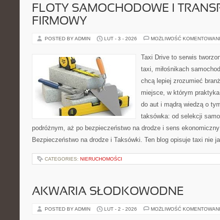
FLOTY SAMOCHODOWE I TRANS
FIRMOWY
POSTED BY ADMIN
LUT - 3 - 2026
MOŻLIWOŚĆ KOMENTOWAN
Taxi Drive to serwis tworz
taxi, miłośnikach samochod
chcą lepiej zrozumieć branż
miejsce, w którym praktyka
do aut i mądrą wiedzą o ty
taksówka: od selekcji samo
podróżnym, aż po bezpieczeństwo na drodze i sens ekonomiczny
Bezpieczeństwo na drodze i Taksówki. Ten blog opisuje taxi nie j
CATEGORIES:
NIERUCHOMOŚCI
AKWARIA SŁODKOWODNE
POSTED BY ADMIN
LUT - 2 - 2026
MOŻLIWOŚĆ KOMENTOWAN