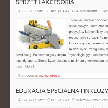
SPRZĘT I AKCESORIA
POSTED BY ADMIN
STY - 29 - 2026
MOŻLIWOŚĆ KOMENTOWA
To serwis poświęcony pool
snookerowym, darts oraz k
precyzji, w których liczy si
rozpoznanie sytuacji. To mi
które chcą grać rekreacyjnie
mierzą wyżej: w regularny tr
rywalizację. Polecam między innymi Psychologia gry i koncentracj
legendy sportu. Strona łączy absolutne minimum z konkretnymi p
treści, które […]
CATEGORIES:
NIERUCHOMOŚCI
EDUKACJA SPECJALNA I INKLUZ
POSTED BY ADMIN
STY - 29 - 2026
MOŻLIWOŚĆ KOMENTOWA