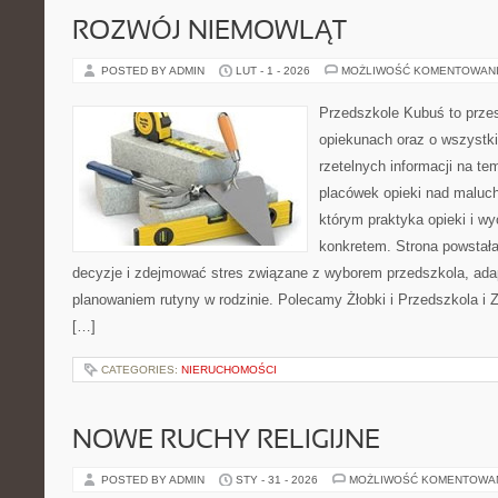
ROZWÓJ NIEMOWLĄT
POSTED BY ADMIN
LUT - 1 - 2026
MOŻLIWOŚĆ KOMENTOWAN
Przedszkole Kubuś to prze
opiekunach oraz o wszystki
rzetelnych informacji na te
placówek opieki nad maluch
którym praktyka opieki i w
konkretem. Strona powstała
decyzje i zdejmować stres związane z wyborem przedszkola, adap
planowaniem rutyny w rodzinie. Polecamy Żłobki i Przedszkola i 
[…]
CATEGORIES:
NIERUCHOMOŚCI
NOWE RUCHY RELIGIJNE
POSTED BY ADMIN
STY - 31 - 2026
MOŻLIWOŚĆ KOMENTOWA