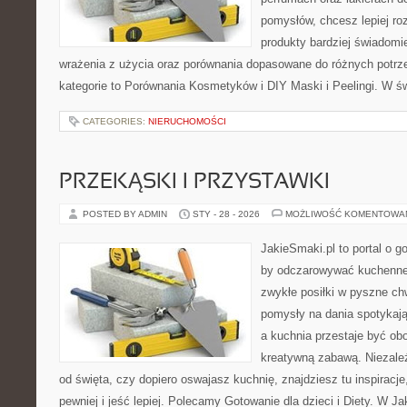
pomysłów, chcesz lepiej ro
produkty bardziej świadomie
wrażenia z użycia oraz porównania dopasowane do różnych potrze
kategorie to Porównania Kosmetyków i DIY Maski i Peelingi. W ś
CATEGORIES:
NIERUCHOMOŚCI
PRZEKĄSKI I PRZYSTAWKI
POSTED BY ADMIN
STY - 28 - 2026
MOŻLIWOŚĆ KOMENTOWA
JakieSmaki.pl to portal o g
by odczarowywać kuchenne
zwykłe posiłki w pyszne chw
pomysły na dania spotykają
a kuchnia przestaje być obo
kreatywną zabawą. Niezależ
od święta, czy dopiero oswajasz kuchnię, znajdziesz tu inspiracj
pewniej i jeść lepiej. Polecamy Gotowanie dla dzieci i Diety. W J