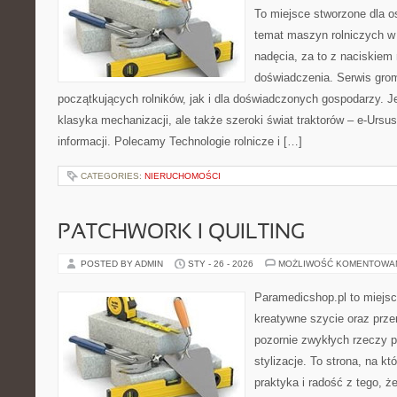
To miejsce stworzone dla o
temat maszyn rolniczych w
nadęcia, za to z naciskiem
doświadczenia. Serwis grom
początkujących rolników, jak i dla doświadczonych gospodarzy. Jeś
klasyka mechanizacji, ale także szeroki świat traktorów – e-Urs
informacji. Polecamy Technologie rolnicze i […]
CATEGORIES:
NIERUCHOMOŚCI
PATCHWORK I QUILTING
POSTED BY ADMIN
STY - 26 - 2026
MOŻLIWOŚĆ KOMENTOWA
Paramedicshop.pl to miejsc
kreatywne szycie oraz przer
pozornie zwykłych rzeczy p
stylizacje. To strona, na kt
praktyka i radość z tego, 