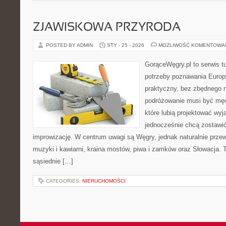
ZJAWISKOWA PRZYRODA
POSTED BY ADMIN
STY - 25 - 2026
MOŻLIWOŚĆ KOMENTOWA
GorąceWęgry.pl to serwis tu
potrzeby poznawania Euro
praktyczny, bez zbędnego n
podróżowanie musi być męc
które lubią projektować wyj
jednocześnie chcą zostawić
improwizację. W centrum uwagi są Węgry, jednak naturalnie przewij
muzyki i kawiarni, kraina mostów, piwa i zamków oraz Słowacja. T
sąsiednie […]
CATEGORIES:
NIERUCHOMOŚCI