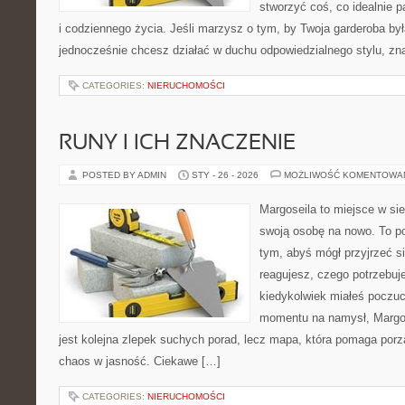
stworzyć coś, co idealnie p
i codziennego życia. Jeśli marzysz o tym, by Twoja garderoba była
jednocześnie chcesz działać w duchu odpowiedzialnego stylu, zn
CATEGORIES:
NIERUCHOMOŚCI
RUNY I ICH ZNACZENIE
POSTED BY ADMIN
STY - 26 - 2026
MOŻLIWOŚĆ KOMENTOWA
Margoseila to miejsce w si
swoją osobę na nowo. To po
tym, abyś mógł przyjrzeć si
reagujesz, czego potrzebuje
kiedykolwiek miałeś poczuci
momentu na namysł, Margose
jest kolejna zlepek suchych porad, lecz mapa, która pomaga por
chaos w jasność. Ciekawe […]
CATEGORIES:
NIERUCHOMOŚCI