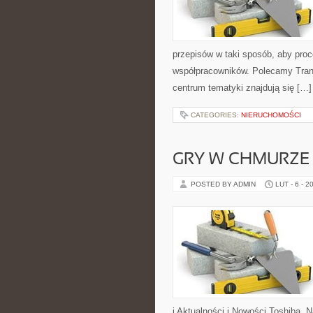
przepisów w taki sposób, aby proc
współpracowników. Polecamy Tran
centrum tematyki znajdują się […]
CATEGORIES:
NIERUCHOMOŚCI
GRY W CHMURZE 
POSTED BY ADMIN
LUT - 6 - 2
i Aktualności i Nowości Toshiba. 