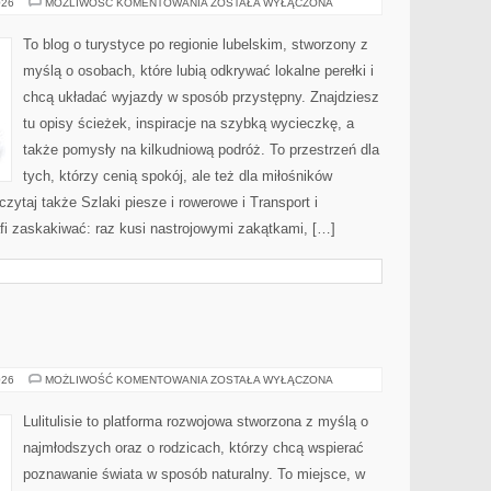
SZLAKI
026
MOŻLIWOŚĆ KOMENTOWANIA
ZOSTAŁA WYŁĄCZONA
PIESZE
I
ROWEROWE
To blog o turystyce po regionie lubelskim, stworzony z
myślą o osobach, które lubią odkrywać lokalne perełki i
chcą układać wyjazdy w sposób przystępny. Znajdziesz
tu opisy ścieżek, inspiracje na szybką wycieczkę, a
także pomysły na kilkudniową podróż. To przestrzeń dla
tych, którzy cenią spokój, ale też dla miłośników
czytaj także Szlaki piesze i rowerowe i Transport i
fi zaskakiwać: raz kusi nastrojowymi zakątkami, […]
MUZYKA
026
MOŻLIWOŚĆ KOMENTOWANIA
ZOSTAŁA WYŁĄCZONA
Lulitulisie to platforma rozwojowa stworzona z myślą o
najmłodszych oraz o rodzicach, którzy chcą wspierać
poznawanie świata w sposób naturalny. To miejsce, w