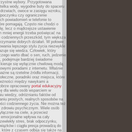
orzystne wybory. Przygotowana
utelka wody, wygodne buty do spaceru
 drzwiach, owoce w zasięgu wzroku,
dpoczynku czy ograniczenie
ch powiadomień w telefonie to
tóre pomagają. Często nie chodzi o
olę, lecz o mądrzejsze ustawienie
 mniej energii trzeba poświęcać na
 codziennych przeszkód, tym większa
trzymanie dobrych działań. W połowie
owania lepszego stylu życia niezwykle
uje się wiedza. Człowiek, który
czego warto dbać o sen, ruch, jedzenie
ę, podejmuje bardziej świadome
 kieruje się wyłącznie chwilową modą
owymi poradami z internetu. Właśnie
ważne są rzetelne źródła informacji,
łeczne, poradniki oraz miejsca, które
leżności między nawykami a
obrze opracowany
portal edukacyjny
ię dla wielu osób wsparciem w
u wiedzy, odróżnianiu faktów od
aniu prostych, realnych sposobów na
ości codziennego życia. Nie można też
 zdrowiu psychicznym. Wiele osób
yłącznie na ciele, a przecież
e emocjonalne wpływa na cały
zewlekły stres, brak odpoczynku,
iązków i ciągła presja prowadzą do
 które z czasem odbija się także na