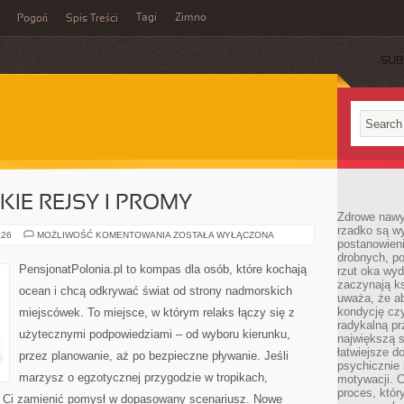
Tagi
Zimno
Pogoń
Spis Treści
SUB
IE REJSY I PROMY
Zdrowe nawyk
rzadko są w
TRANSATLANTYCKIE
026
MOŻLIWOŚĆ KOMENTOWANIA
ZOSTAŁA WYŁĄCZONA
postanowieni
REJSY
I
drobnych, po
PROMY
PensjonatPolonia.pl to kompas dla osób, które kochają
rzut oka wy
zaczynają ks
ocean i chcą odkrywać świat od strony nadmorskich
uważa, że a
kondycję czy
miejscówek. To miejsce, w którym relaks łączy się z
radykalną p
użytecznymi podpowiedziami – od wyboru kierunku,
największą s
łatwiejsze d
przez planowanie, aż po bezpieczne pływanie. Jeśli
psychicznie 
marzysz o egzotycznej przygodzie w tropikach,
motywacji. C
proces, któr
gą Ci zamienić pomysł w dopasowany scenariusz. Nowe