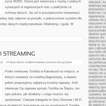
życie RODO. Strona jest stworzona z myślą o realnych
relacjach, k
obejmują wi
sytuacjach w organizacjach oraz u praktyków za
planowania c
ochronę danych. Jej cel to przyspieszenie interpretacji
bodźców i s
regeneracją
edury były odporne na pomyłki, a jednocześnie czytelne dla
zdrowiu nie j
nauczenie s
sfery danych międzynarodowe i Marketing i zgody. W
jest także 
wyrozumiałoś
idealnie up
słabsze dni,
dotychczasow
wtedy to, by
jako całkowi
razu tylko d
I STREAMING
spaceru lub 
sukcesie dec
nie perfekcj
GRY
026
MOŻLIWOŚĆ KOMENTOWANIA
ZOSTAŁA WYŁĄCZONA
W
zniechęceni
CHMURZE
na lata. Na 
I
Punkt serwisowy Toshiba w Katowicach to miejsce, w
STREAMING
nawyki nie 
prawdziwa wa
którym stawiamy na rzetelną diagnostykę, a dopiero
codzienność.
potem proponujemy najlepszą ścieżkę naprawy. Jeśli
lepszy nastr
większą spra
interesuje Cię naprawa sprzętu Toshiba na Śląsku, ten
podporządko
opis pokaże, jak działamy i czego możesz się
zasadom, lec
funkcjonowan
spodziewać. Ciekawe kategorie to Sieci Domowe i Wi-Fi
go obciążać.
do realnych 
Nasza działalność koncentruje się na urządzeniach Toshiba,