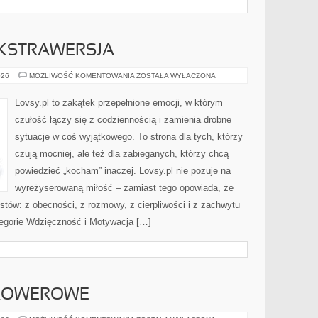
EKSTRAWERSJA
INTROWERSJA
026
MOŻLIWOŚĆ KOMENTOWANIA
ZOSTAŁA WYŁĄCZONA
I
EKSTRAWERSJA
Lovsy.pl to zakątek przepełnione emocji, w którym
czułość łączy się z codziennością i zamienia drobne
sytuacje w coś wyjątkowego. To strona dla tych, którzy
czują mocniej, ale też dla zabieganych, którzy chcą
powiedzieć „kocham” inaczej. Lovsy.pl nie pozuje na
wyreżyserowaną miłość – zamiast tego opowiada, że
stów: z obecności, z rozmowy, z cierpliwości i z zachwytu
tegorie Wdzięczność i Motywacja […]
I ROWEROWE