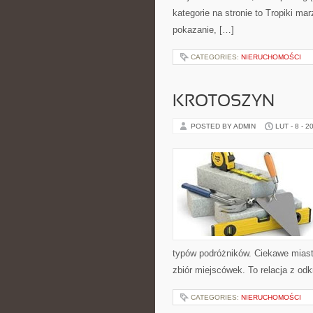
kategorie na stronie to Tropiki mar
pokazanie, […]
CATEGORIES:
NIERUCHOMOŚCI
KROTOSZYN
POSTED BY ADMIN
LUT - 8 - 2
typów podróżników. Ciekawe miasta 
zbiór miejscówek. To relacja z o
CATEGORIES:
NIERUCHOMOŚCI