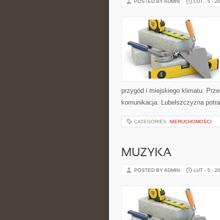
POSTED BY ADMIN
LUT - 5 - 2
przygód i miejskiego klimatu. Prze
komunikacja. Lubelszczyzna potra
CATEGORIES:
NIERUCHOMOŚCI
MUZYKA
POSTED BY ADMIN
LUT - 5 - 2