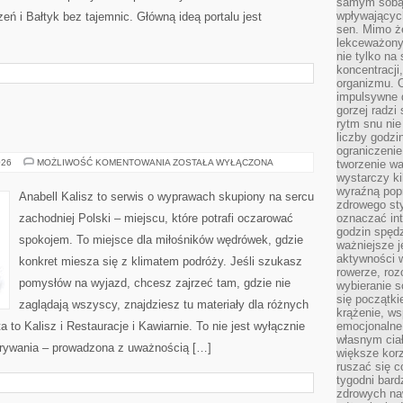
samym sobą.
wpływającyc
zeń i Bałtyk bez tajemnic. Główną ideą portalu jest
sen. Mimo ż
lekceważony
nie tylko na
koncentracji
organizmu. 
impulsywne d
gorzej radzi
rytm snu nie
liczby godzi
ograniczeni
KROTOSZYN
026
MOŻLIWOŚĆ KOMENTOWANIA
ZOSTAŁA WYŁĄCZONA
tworzenie w
wystarczy k
wyraźną popr
Anabell Kalisz to serwis o wyprawach skupiony na sercu
zdrowego sty
zachodniej Polski – miejscu, które potrafi oczarować
oznaczać in
godzin spędz
spokojem. To miejsce dla miłośników wędrówek, gdzie
ważniejsze j
aktywności w
konkret miesza się z klimatem podróży. Jeśli szukasz
rowerze, roz
pomysłów na wyjazd, chcesz zajrzeć tam, gdzie nie
wybieranie 
się początki
zaglądają wszyscy, znajdziesz tu materiały dla różnych
krążenie, ws
to Kalisz i Restauracje i Kawiarnie. To nie jest wyłącznie
emocjonalne
własnym cia
dkrywania – prowadzona z uważnością […]
większe korz
ruszać się c
tygodni bard
zdrowych na