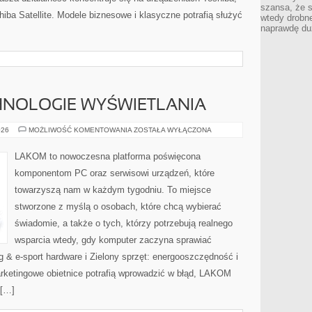
szansa, że s
iba Satellite. Modele biznesowe i klasyczne potrafią służyć
wtedy drobn
naprawdę du
HNOLOGIE WYŚWIETLANIA
MONITORY
026
MOŻLIWOŚĆ KOMENTOWANIA
ZOSTAŁA WYŁĄCZONA
I
TECHNOLOGIE
WYŚWIETLANIA
LAKOM to nowoczesna platforma poświęcona
komponentom PC oraz serwisowi urządzeń, które
towarzyszą nam w każdym tygodniu. To miejsce
stworzone z myślą o osobach, które chcą wybierać
świadomie, a także o tych, którzy potrzebują realnego
wsparcia wtedy, gdy komputer zaczyna sprawiać
g & e-sport hardware i Zielony sprzęt: energooszczędność i
arketingowe obietnice potrafią wprowadzić w błąd, LAKOM
 […]