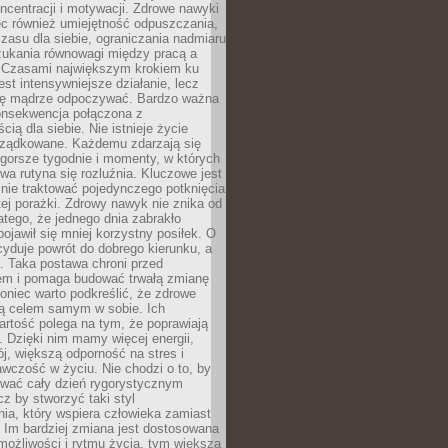
oncentracji i motywacji. Zdrowe nawyki
ęc również umiejętność odpuszczania,
zasu dla siebie, ograniczania nadmiaru
zukania równowagi między pracą a
. Czasami największym krokiem ku
est intensywniejsze działanie, lecz
ię mądrze odpoczywać. Bardzo ważna
konsekwencja połączona z
cią dla siebie. Nie istnieje życie
orządkowane. Każdemu zdarzają się
 gorsze tygodnie i momenty, w których
a rutyna się rozluźnia. Kluczowe jest
 nie traktować pojedynczego potknięcia
tej porażki. Zdrowy nawyk nie znika od
latego, że jednego dnia zabrakło
pojawił się mniej korzystny posiłek. O
yduje powrót do dobrego kierunku, a
a. Taka postawa chroni przed
em i pomaga budować trwałą zmianę
koniec warto podkreślić, że zdrowe
są celem samym w sobie. Ich
rtość polega na tym, że poprawiają
 Dzięki nim mamy więcej energii,
ój, większą odporność na stres i
wczość w życiu. Nie chodzi o to, by
wać cały dzień rygorystycznym
z by stworzyć taki styl
ia, który wspiera człowieka zamiast
 Im bardziej zmiana jest dostosowana
możliwości i rytmu życia, tym większa