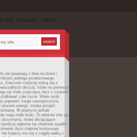
SCRIBE
FACEBOOK
TWITTER
i nie powstają z dnia na dzień i
ynikiem jednego przełomowego
a. Znacznie częściej rodzą się z
wtarzalnych decyzji, które na pierwszy
dają się mało znaczące, lecz z czasem
ztałtować całe życie. Wiele osób
by poprawić swoje samopoczucie,
 poziom energii, trzeba przejść
rzemianę. W praktyce jednak
iłę mają małe kroki. To właśnie one są
o utrzymania, mniej obciążające
i bardziej odporne na chwilowe spadki
złowiek dużo chętniej kontynuuje
y nie kojarzy mu się z ciągłą walką z