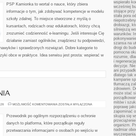
wspierało k
PSP Kamionka to wortal o nauce, który zbiera
wcześniej b
stojące przy
informacje o tym, jak zdobywać kompetencje w modelu
stała pora o
szkoły zdalnej. To miejsce stworzone z myślą o
niepotrzebny
drobiazgi, k
kursantach, rodzicach oraz edukatorach, którzy chcą
silniejszą w
zrozumieć codzienność e-learningu. Jeśli interesuje Cię
warunków. Im
pokonywanie
działanie zamiast ogólników, znajdziesz tu podpowiedzi,
szansa na u
drogi do bud
 nawyków i sprawdzonych rozwiązań. Dobre kategorie to
pomocna okaz
zyki obce w praktyce. Idea serwisu jest prosta: wspierać w
rozumie, dla
i regeneracj
decyzje. Nie
ani przypadk
dlatego tak 
kampanie spo
tłumaczą za
zdrowiem. D
NIA
może stać s
porządkowani
mitów i szuk
KARY
026
MOŻLIWOŚĆ KOMENTOWANIA
ZOSTAŁA WYŁĄCZONA
poprawę jak
I
NARUSZENIA
zapominać o
Przewodnik po ogólnym rozporządzeniu o ochronie
skupia się w
przeciążeni
danych to platforma, które porządkuje reguły
organizm. Pr
nadmiar obow
przetwarzania informacjami o osobach po wejściu w
wyczerpania,