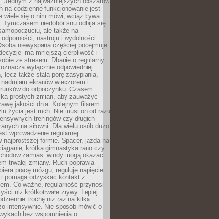
 Jednym z najważniejszych obszarów
h na codzienne funkcjonowanie jest
e wiele się o nim mówi, wciąż bywa
. Tymczasem niedobór snu odbija się
 samopoczuciu, ale także na
, odporności, nastroju i wydolności
Osoba niewyspana częściej podejmuje
ecyzje, ma mniejszą cierpliwość i
 sobie ze stresem. Dbanie o regularny
 oznacza wyłącznie odpowiedniej
n, lecz także stałą porę zasypiania,
e nadmiaru ekranów wieczorem i
arunków do odpoczynku. Czasem
ilka prostych zmian, aby zauważyć
awę jakości dnia. Kolejnym filarem
lu życia jest ruch. Nie musi on od razu
tensywnych treningów czy długich
anych na siłowni. Dla wielu osób dużo
est wprowadzenie regularnej
 najprostszej formie. Spacer, jazda na
ciąganie, krótka gimnastyka rano czy
schodów zamiast windy mogą okazać
em trwałej zmiany. Ruch poprawia
piera pracę mózgu, reguluje napięcie
 i pomaga odzyskać kontakt z
łem. Co ważne, regularność przynosi
yści niż krótkotrwałe zrywy. Lepiej
odziennie trochę niż raz na kilka
zo intensywnie. Nie sposób mówić o
wykach bez wspomnienia o