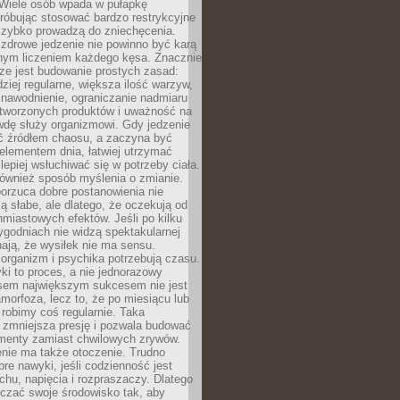
 Wiele osób wpada w pułapkę
próbując stosować bardzo restrykcyjne
 szybko prowadzą do zniechęcenia.
drowe jedzenie nie powinno być karą
nnym liczeniem każdego kęsa. Znacznie
ze jest budowanie prostych zasad:
dziej regularne, większa ilość warzyw,
 nawodnienie, ograniczanie nadmiaru
tworzonych produktów i uważność na
wdę służy organizmowi. Gdy jedzenie
yć źródłem chaosu, a zaczyna być
lementem dnia, łatwiej utrzymać
lepiej wsłuchiwać się w potrzeby ciała.
 również sposób myślenia o zmianie.
orzuca dobre postanowienia nie
są słabe, ale dlatego, że oczekują od
hmiastowych efektów. Jeśli po kilku
ygodniach nie widzą spektakularnej
ają, że wysiłek nie ma sensu.
rganizm i psychika potrzebują czasu.
i to proces, a nie jednorazowy
asem największym sukcesem nie jest
orfoza, lecz to, że po miesiącu lub
robimy coś regularnie. Taka
 zmniejsza presję i pozwala budować
amenty zamiast chwilowych zrywów.
nie ma także otoczenie. Trudno
re nawyki, jeśli codzienność jest
chu, napięcia i rozpraszaczy. Dlatego
czać swoje środowisko tak, aby