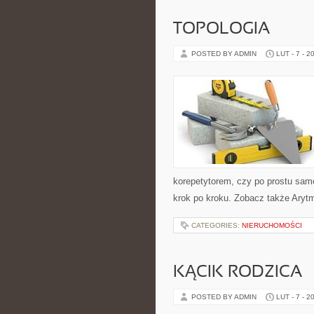
TOPOLOGIA
POSTED BY ADMIN
LUT - 7 - 2
korepetytorem, czy po prostu samo
krok po kroku. Zobacz także Aryt
CATEGORIES:
NIERUCHOMOŚCI
KĄCIK RODZICA
POSTED BY ADMIN
LUT - 7 - 2