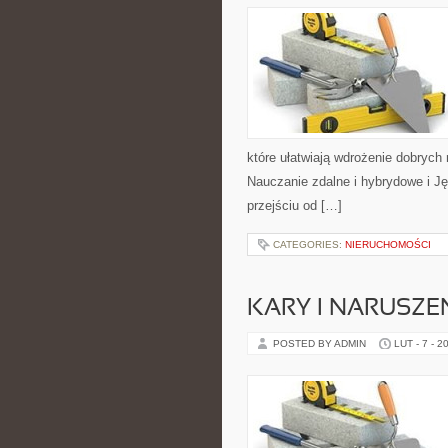
które ułatwiają wdrożenie dobrych
Nauczanie zdalne i hybrydowe i Ję
przejściu od […]
CATEGORIES:
NIERUCHOMOŚCI
KARY I NARUSZE
POSTED BY ADMIN
LUT - 7 - 2