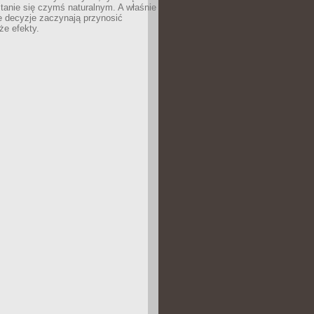
tanie się czymś naturalnym. A właśnie
e decyzje zaczynają przynosić
że efekty.