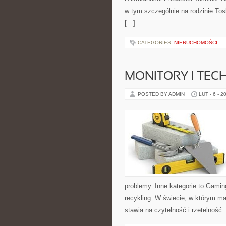
w tym szczególnie na rodzinie Tosh
[…]
CATEGORIES:
NIERUCHOMOŚCI
MONITORY I TEC
POSTED BY ADMIN
LUT - 6 - 2
problemy. Inne kategorie to Gamin
recykling. W świecie, w którym m
stawia na czytelność i rzetelność.