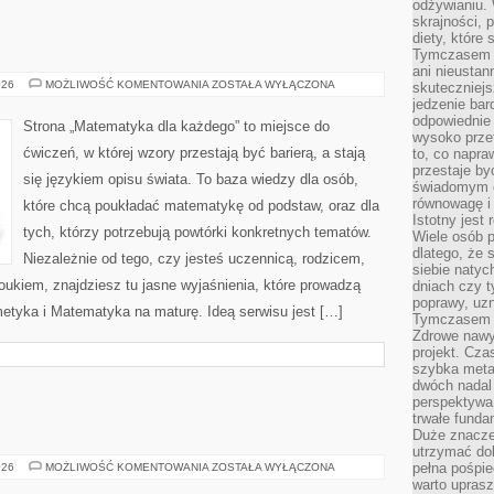
odżywianiu.
skrajności, 
diety, które
Tymczasem z
ani nieusta
TOPOLOGIA
026
MOŻLIWOŚĆ KOMENTOWANIA
ZOSTAŁA WYŁĄCZONA
skuteczniejs
jedzenie bar
odpowiednie
Strona „Matematyka dla każdego” to miejsce do
wysoko prze
ćwiczeń, w której wzory przestają być barierą, a stają
to, co napra
przestaje b
się językiem opisu świata. To baza wiedzy dla osób,
świadomym e
równowagę i 
które chcą poukładać matematykę od podstaw, oraz dla
Istotny jest
tych, którzy potrzebują powtórki konkretnych tematów.
Wiele osób p
dlatego, że 
Niezależnie od tego, czy jesteś uczennicą, rodzicem,
siebie natyc
ukiem, znajdziesz tu jasne wyjaśnienia, które prowadzą
dniach czy t
poprawy, uzn
metyka i Matematyka na maturę. Ideą serwisu jest […]
Tymczasem o
Zdrowe nawyk
projekt. Cz
szybka metam
dwóch nadal 
perspektywa
trwałe fund
Duże znacze
utrzymać dob
KĄCIK
pełna pośpie
026
MOŻLIWOŚĆ KOMENTOWANIA
ZOSTAŁA WYŁĄCZONA
RODZICA
warto uprasz