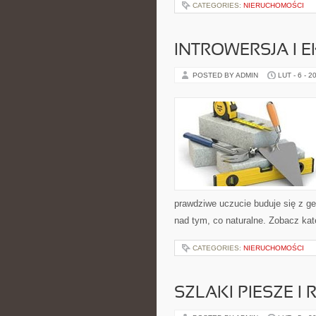
CATEGORIES:
NIERUCHOMOŚCI
INTROWERSJA I 
POSTED BY ADMIN
LUT - 6 - 2
prawdziwe uczucie buduje się z ge
nad tym, co naturalne. Zobacz ka
CATEGORIES:
NIERUCHOMOŚCI
SZLAKI PIESZE 