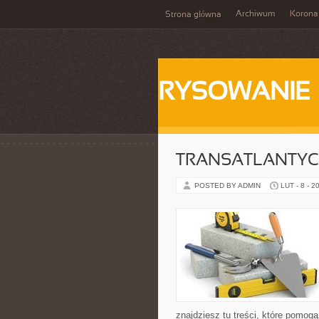
Archiwum
Korona
Strona główna
RYSOWANIE
TRANSATLANTYCK
POSTED BY ADMIN
LUT - 8 - 2
znajdziesz tu treści, które pomo