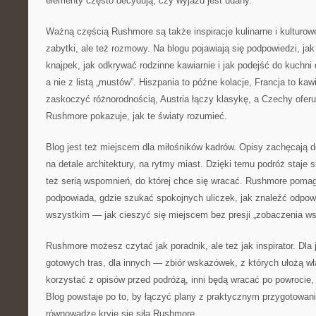
elementy często decydują, czy wyjazd jest udany.
Ważną częścią Rushmore są także inspiracje kulinarne i kulturowe
zabytki, ale też rozmowy. Na blogu pojawiają się podpowiedzi, j
knajpek, jak odkrywać rodzinne kawiarnie i jak podejść do kuchni
a nie z listą „mustów”. Hiszpania to późne kolacje, Francja to kaw
zaskoczyć różnorodnością, Austria łączy klasykę, a Czechy ofer
Rushmore pokazuje, jak te światy rozumieć.
Blog jest też miejscem dla miłośników kadrów. Opisy zachęcają d
na detale architektury, na rytmy miast. Dzięki temu podróż staje s
też serią wspomnień, do której chce się wracać. Rushmore pomag
podpowiada, gdzie szukać spokojnych uliczek, jak znaleźć odpowi
wszystkim — jak cieszyć się miejscem bez presji „zobaczenia ws
Rushmore możesz czytać jak poradnik, ale też jak inspirator. Dla 
gotowych tras, dla innych — zbiór wskazówek, z których ułożą wł
korzystać z opisów przed podróżą, inni będą wracać po powrocie
Blog powstaje po to, by łączyć plany z praktycznym przygotowani
równowadze kryje się siła Rushmore.