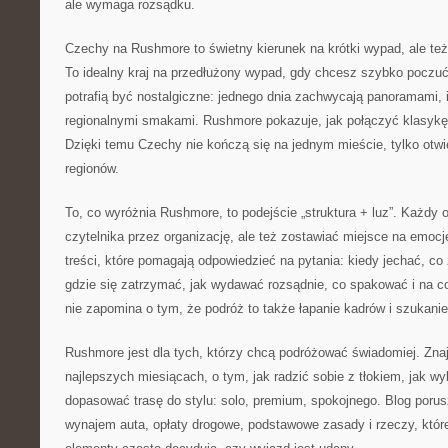
ale wymaga rozsądku.
Czechy na Rushmore to świetny kierunek na krótki wypad, ale te
To idealny kraj na przedłużony wypad, gdy chcesz szybko poczu
potrafią być nostalgiczne: jednego dnia zachwycają panoramami, 
regionalnymi smakami. Rushmore pokazuje, jak połączyć klasykę 
Dzięki temu Czechy nie kończą się na jednym mieście, tylko otwie
regionów.
To, co wyróżnia Rushmore, to podejście „struktura + luz”. Każdy
czytelnika przez organizację, ale też zostawiać miejsce na emoc
treści, które pomagają odpowiedzieć na pytania: kiedy jechać, co
gdzie się zatrzymać, jak wydawać rozsądnie, co spakować i na 
nie zapomina o tym, że podróż to także łapanie kadrów i szukani
Rushmore jest dla tych, którzy chcą podróżować świadomiej. Znajd
najlepszych miesiącach, o tym, jak radzić sobie z tłokiem, jak wy
dopasować trasę do stylu: solo, premium, spokojnego. Blog porus
wynajem auta, opłaty drogowe, podstawowe zasady i rzeczy, które 