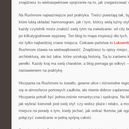
znajdziesz tu wieloaspektowe spojrzenie na to, jak zorganizować 
Na Rushmore najważniejsze jest praktyka. Treści powstają tak,
które lubią układać harmonogram, jak i tym, którzy wolą luźny st
każdy czytelnik może znaleźć swój rytm na zwiedzanie: od city br
po kilkutygodniowe wyprawy. Ten blog to mapa inspiracji dla tych,
niż tylko najbardziej znane miejsca. Ciekawe państwa to
Luksemb
Rushmore stawia na wielowątkowość. Znajdziesz tu opisy miejsc,
architekturą, ale też takie, które urzekają historią. Są tu zarówno 
perełki. Każdy kraj ma swój charakter, a blog pomaga go odkryć 
nastawieniem na praktykę.
Hiszpania na Rushmore to światło, gwarne ulice i różnorodne reg
się w atmosferze portowych zaułków, ale równie dobrze zaplano
Hiszpania potrafi być jednocześnie romantyczna i spokojna. Na b
jak wybrać kierunek pod swój styl: czy wolisz plaże i relaks, a mo
miejsce na porady o tym, kiedy jechać, jak unikać tłumów, jak ogar
połączyć zwiedzanie w jedną spójną całość.