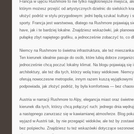
Francja w ujęciu Rushmore to nie tylko najgłośniejsze miejsca, ale 
którym możesz przejść od artystycznych dzielnic do sielskich k
ułożyć podróż w stylu przygodowym: jedni będą szukać kultury i sz
sporty. Francja jest warstwowa, dlatego na Rushmore pojawiają s
have, jak i te bardziej lokalne. Znajdziesz wskazówki, jak planow
pułapkę zbyt napiętego grafiku, a jednocześnie zobaczyć to, co d
Niemcy na Rushmore to świetna infrastruktura, ale też mieszanka 
Ten kierunek idealnie pasuje do osób, które lubią dobrze zorganiz
jednocześnie chcą poczuć lokalny klimat. Na blogu pojawiają się i
architektury, ale też dla tych, którzy wolą trasy widokowe. Niemc
oferują nowoczesne metropolie, innym razem kuszą wyjątkowymi
podpowiada, jak złożyć podróż, by była komfortowa — bez chaosu
Austria w narracji Rushmore to Alpy, elegancja miast oraz świetn
kierunek dla tych, którzy chcą połączyć ruch: jednego dnia wędru
a następnego zanurzasz się w kawiarnianej atmosferze. Blog pok
wyjazd w Austrii tak, by nie przegapić widoków, ale też by zostaw
bez pośpiechu. Znajdziesz tu też wskazówki dotyczące sezonowoś