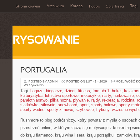
Archiwum
Korona
Tagi
Strona główna
Pogoń
Spis Treści
RYSOWANIE
PORTUGALIA
POSTED BY ADMIN
POSTED ON LUT - 1 - 2026
MOŻLIWOŚĆ K
WYŁĄCZONA
Tagi:
bagaże
,
biegacze
,
dzieci
,
fitness
,
formuła 1
,
hokej
,
kajakars
kulturystyka
,
lotnictwo sportowe
,
motocykle
,
narty
,
nurkowanie
,
o
paralotniarstwo
,
piłka nożna
,
pływanie
,
rajdy
,
rekreacja
,
rodzina
,
r
siatkówka
,
siłownia
,
snowboard
,
sport
,
sporty halowe
,
sporty mot
sporty wodne
,
sporty zimowe
,
szybowce
,
trybuny
,
wczesne wych
Rushmore to blog podróżniczy, który powstał z myślą o osobach 
przestrzeń online, w którym łączą się motywacje z konkretną wie
do kraju flamenco, kraju wina i sera, kraju porządku i zamków, kra