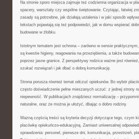
Na stronie sporo miejsca zajmuje też codzienna organizacja w pla
spacery, warsztaty czy wspólne świętowanie. Czytając, łatwiej z
zasady są potrzebne, jak działają ustalenia i w jaki sposób wpły
tekstach pojawiają się też podpowiedzi, jak w domu wspierać dob
budowane w żłobku.
Istotnym tematem jest ochrona – zarówno w sensie praktycznym,
są kwestie higieny, reagowania na przeziębienia, a także budowan
poprzez jasne granice. Z perspektywy rodzica ważne jest również,
szukać rozwiązań i jak dbać o dobrą komunikację.
Strona porusza również temat odczuć opiekunów. Bo wybór placówk
często doświadczenie pełne mieszanych uczuć: z jednej strony nad
niepewność. W publikacjach znajdziesz normalizację – przypomni
naturalne, oraz że można je ułożyć, dbając o dobro rodziny.
Ważną częścią treści są kryteria decyzji dotyczące tego, czym ki
placówkę opiekuńczo-edukacyjną. Zamiast uniwersalnej odpowiedz
sprawdzenia: personel, pierwsze dni, komunikacja, przestrzeń, p