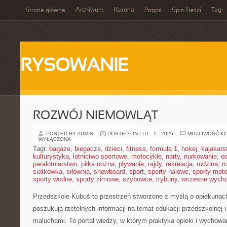
Archiwum
Korona
Tagi
Strona główna
Pogoń
Spis Treści
RYSOWANIE
ROZWÓJ NIEMOWLĄT
POSTED BY ADMIN
POSTED ON LUT - 1 - 2026
MOŻLIWOŚĆ K
WYŁĄCZONA
Tagi:
bagaże
,
biegacze
,
dzieci
,
fitness
,
formuła 1
,
hokej
,
kajakars
kulturystyka
,
lotnictwo sportowe
,
motocykle
,
narty
,
nurkowanie
,
o
paralotniarstwo
,
piłka nożna
,
pływanie
,
rajdy
,
rekreacja
,
rodzina
,
r
siatkówka
,
siłownia
,
snowboard
,
sport
,
sporty halowe
,
sporty mot
sporty wodne
,
sporty zimowe
,
szybowce
,
trybuny
,
wczesne wych
Przedszkole Kubuś
to przestrzeń stworzone z myślą o opiekunach
poszukują rzetelnych informacji na temat edukacji przedszkolnej 
maluchami. To portal wiedzy, w którym praktyka opieki i wychowa