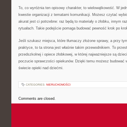
To, co wyróżnia ten opisowy charakter, to wielowątkowość. W jed
kwestie organizacji z tematami komunikacji. Możesz czytać wybió
akurat jest ci potrzebne: raz będą to materiały o żłobku, innym 
rytuałach. Takie podejście pomaga budować pewność krok po kro
Jeśli szukasz miejsca, które tłumaczy złożone sprawy, a przy t
praktyce, to ta strona jest właśnie takim przewodnikiem. To przes
przedszkolnej i opiece żłobkowej, w której najważniejsze są dzieci
poczucie sprawczości opiekunów. Dzięki temu możesz budować w
świecie opieki nad dziećmi.
CATEGORIES:
NIERUCHOMOŚCI
Comments are closed.