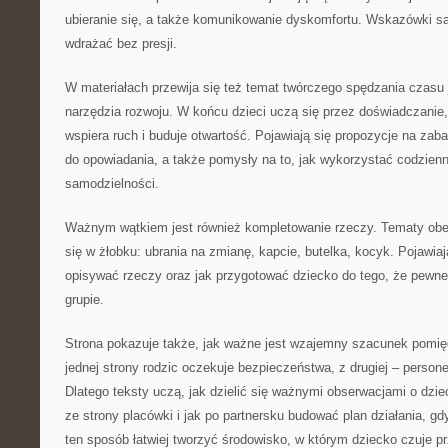
ubieranie się, a także komunikowanie dyskomfortu. Wskazówki są 
wdrażać bez presji.
W materiałach przewija się też temat twórczego spędzania czas
narzędzia rozwoju. W końcu dzieci uczą się przez doświadczanie
wspiera ruch i buduje otwartość. Pojawiają się propozycje na zab
do opowiadania, a także pomysły na to, jak wykorzystać codzienn
samodzielności.
Ważnym wątkiem jest również kompletowanie rzeczy. Tematy obej
się w żłobku: ubrania na zmianę, kapcie, butelka, kocyk. Pojawiaj
opisywać rzeczy oraz jak przygotować dziecko do tego, że pew
grupie.
Strona pokazuje także, jak ważne jest wzajemny szacunek pomi
jednej strony rodzic oczekuje bezpieczeństwa, z drugiej – persone
Dlatego teksty uczą, jak dzielić się ważnymi obserwacjami o dzi
ze strony placówki i jak po partnersku budować plan działania, g
ten sposób łatwiej tworzyć środowisko, w którym dziecko czuje p