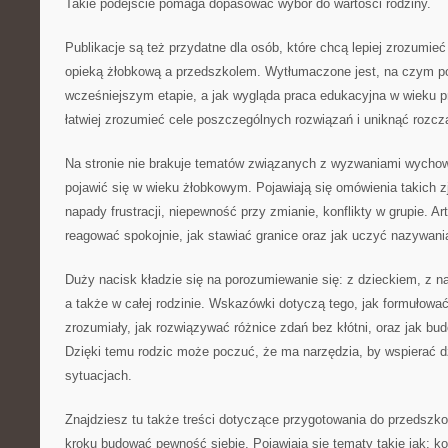
Takie podejście pomaga dopasować wybór do wartości rodziny.
Publikacje są też przydatne dla osób, które chcą lepiej zrozumi
opieką żłobkową a przedszkolem. Wytłumaczone jest, na czym p
wcześniejszym etapie, a jak wygląda praca edukacyjna w wieku 
łatwiej zrozumieć cele poszczególnych rozwiązań i uniknąć rozcz
Na stronie nie brakuje tematów związanych z wyzwaniami wychow
pojawić się w wieku żłobkowym. Pojawiają się omówienia takich z
napady frustracji, niepewność przy zmianie, konflikty w grupie. Ar
reagować spokojnie, jak stawiać granice oraz jak uczyć nazywani
Duży nacisk kładzie się na porozumiewanie się: z dzieckiem, z n
a także w całej rodzinie. Wskazówki dotyczą tego, jak formułow
zrozumiały, jak rozwiązywać różnice zdań bez kłótni, oraz jak b
Dzięki temu rodzic może poczuć, że ma narzędzia, by wspierać 
sytuacjach.
Znajdziesz tu także treści dotyczące przygotowania do przedszkola
kroku budować pewność siebie. Pojawiają się tematy takie jak: kor