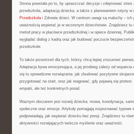
Strona powstała po to, by upraszczać decyzje i zdejmować stre
przedszkola, adaptacją dziecka, a także z planowaniem rutyny w
Przedszkola
i Zdrowie dzieci. W centrum uwagi są maluchy – ich p
uważnością wspierać je w wczesnym dzieciństwie. Znajdziesz tu
metod pracy w placówce przedszkolnej i w opiece dziennej. Publi
wyglądać dialog z kadrą oraz jak budować poczucie bezpieczeńst
przedszkole.
To także przestrzeń dla tych, którzy chcą lepiej zrozumieć pierws
Adaptacja bywa emocjonująca, a jej przebieg zależy od wsparcia 
się tu sprawdzone rozwiązania: jak zbudować pozytywne skojarze
przygotować na start, oraz jak reagować, gdy pojawią się protest.
empatii, ale też konkretnych porad.
Ważnym obszarem jest rozwój dziecka: mowa, koordynacja, sam
społeczne oraz emocje. Artykuły pomagają rozpoznawać typowe e
podpowiadają, jak wspierać dziecku bez presji. Znajdziesz tu rów
aktywności rozwijających twórcze myślenie oraz uważność.