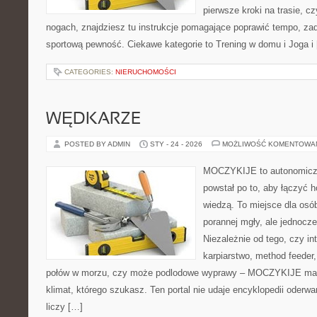
pierwsze kroki na trasie, c
nogach, znajdziesz tu instrukcje pomagające poprawić tempo, za
sportową pewność. Ciekawe kategorie to Trening w domu i Joga i
CATEGORIES:
NIERUCHOMOŚCI
WĘDKARZE
POSTED BY ADMIN
STY - 24 - 2026
MOŻLIWOŚĆ KOMENTOWA
MOCZYKIJE to autonomiczny
powstał po to, aby łączyć 
wiedzą. To miejsce dla osó
porannej mgły, ale jednocze
Niezależnie od tego, czy in
karpiarstwo, method feede
połów w morzu, czy może podlodowe wyprawy – MOCZYKIJE ma w
klimat, którego szukasz. Ten portal nie udaje encyklopedii oderwa
liczy […]