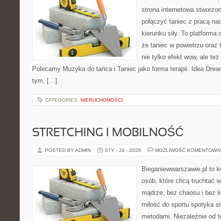
strona internetowa stworzon
połączyć taniec z pracą nad
kierunku siły. To platforma 
że taniec w powietrzu oraz t
nie tylko efekt wow, ale też
Polecamy Muzyka do tańca i Taniec jako forma terapii. Idea Dre
tym, […]
CATEGORIES:
NIERUCHOMOŚCI
STRETCHING I MOBILNOŚĆ
POSTED BY ADMIN
STY - 24 - 2026
MOŻLIWOŚĆ KOMENTOWA
Bieganiewwarszawie.pl to 
osób, które chcą truchtać w
mądrze, bez chaosu i bez ko
miłość do sportu spotyka s
metodami. Niezależnie od t