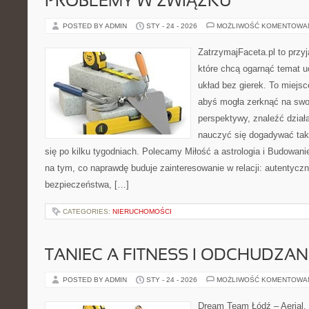
PROBLEMY W ZWIĄZKU
POSTED BY ADMIN
STY - 24 - 2026
MOŻLIWOŚĆ KOMENTOWA
ZatrzymajFaceta.pl to przyj
które chcą ogarnąć temat 
układ bez gierek. To miejs
abyś mogła zerknąć na swoj
perspektywy, znaleźć dział
nauczyć się dogadywać tak
się po kilku tygodniach. Polecamy Miłość a astrologia i Budowani
na tym, co naprawdę buduje zainteresowanie w relacji: autentycz
bezpieczeństwa, […]
CATEGORIES:
NIERUCHOMOŚCI
TANIEC A FITNESS I ODCHUDZAN
POSTED BY ADMIN
STY - 24 - 2026
MOŻLIWOŚĆ KOMENTOWA
Dream Team Łódź – Aerial, 