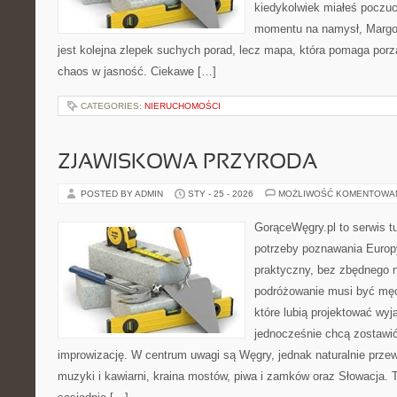
kiedykolwiek miałeś poczuci
momentu na namysł, Margose
jest kolejna zlepek suchych porad, lecz mapa, która pomaga por
chaos w jasność. Ciekawe […]
CATEGORIES:
NIERUCHOMOŚCI
ZJAWISKOWA PRZYRODA
POSTED BY ADMIN
STY - 25 - 2026
MOŻLIWOŚĆ KOMENTOWA
GorąceWęgry.pl to serwis tu
potrzeby poznawania Euro
praktyczny, bez zbędnego n
podróżowanie musi być męc
które lubią projektować wyj
jednocześnie chcą zostawić
improwizację. W centrum uwagi są Węgry, jednak naturalnie przewij
muzyki i kawiarni, kraina mostów, piwa i zamków oraz Słowacja. T