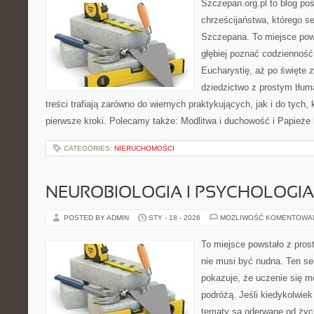
Szczepan.org.pl to blog poś
chrześcijaństwa, którego se
Szczepana. To miejsce pows
głębiej poznać codzienność 
Eucharystię, aż po święte z
dziedzictwo z prostym tłu
treści trafiają zarówno do wiernych praktykujących, jak i do tych, 
pierwsze kroki. Polecamy także: Modlitwa i duchowość i Papieże 
CATEGORIES:
NIERUCHOMOŚCI
NEUROBIOLOGIA I PSYCHOLOGIA
POSTED BY ADMIN
STY - 18 - 2026
MOŻLIWOŚĆ KOMENTOWA
To miejsce powstało z pros
nie musi być nudna. Ten s
pokazuje, że uczenie się 
podróżą. Jeśli kiedykolwiek
tematy są oderwane od życi