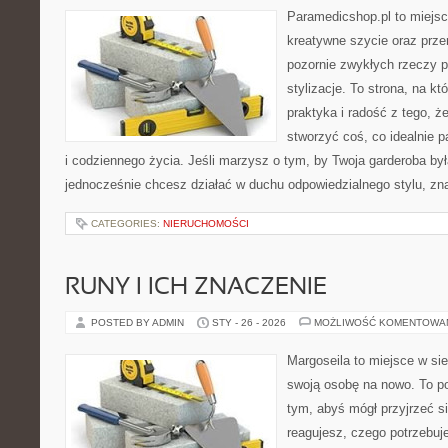
Paramedicshop.pl to miejsc
kreatywne szycie oraz przer
pozornie zwykłych rzeczy p
stylizacje. To strona, na kt
praktyka i radość z tego, 
stworzyć coś, co idealnie p
i codziennego życia. Jeśli marzysz o tym, by Twoja garderoba była
jednocześnie chcesz działać w duchu odpowiedzialnego stylu, zn
CATEGORIES:
NIERUCHOMOŚCI
RUNY I ICH ZNACZENIE
POSTED BY ADMIN
STY - 26 - 2026
MOŻLIWOŚĆ KOMENTOWA
Margoseila to miejsce w si
swoją osobę na nowo. To po
tym, abyś mógł przyjrzeć si
reagujesz, czego potrzebuje