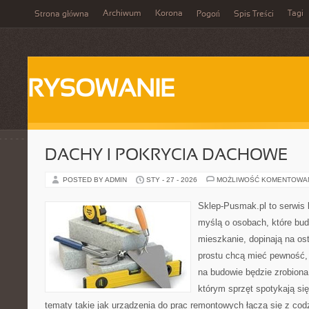
Archiwum
Korona
Tagi
Strona główna
Pogoń
Spis Treści
RYSOWANIE
DACHY I POKRYCIA DACHOWE
POSTED BY ADMIN
STY - 27 - 2026
MOŻLIWOŚĆ KOMENTOWA
Sklep-Pusmak.pl to serwis 
myślą o osobach, które bud
mieszkanie, dopinają na ost
prostu chcą mieć pewność,
na budowie będzie zrobiona
którym sprzęt spotykają si
tematy takie jak urządzenia do prac remontowych łączą się z cod