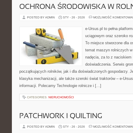
OCHRONA ŚRODOWISKA W ROLN
POSTED BY ADMIN
STY - 26 - 2026
MOŻLIWOŚĆ KOMENTOWA
e-Ursus.pl to pełna platf
uciągowym oraz szeroko roz
To miejsce stworzone dla o
temat maszyn rolniczych w
nadęcia, za to z naciskiem
doświadczenia. Serwis grom
początkujących rolników, jak i dla doświadczonych gospodarzy. Jeś
klasyka mechanizacji, ale także szeroki świat traktorów – e-Urs
informacji. Polecamy Technologie rolnicze i […]
CATEGORIES:
NIERUCHOMOŚCI
PATCHWORK I QUILTING
POSTED BY ADMIN
STY - 26 - 2026
MOŻLIWOŚĆ KOMENTOWA