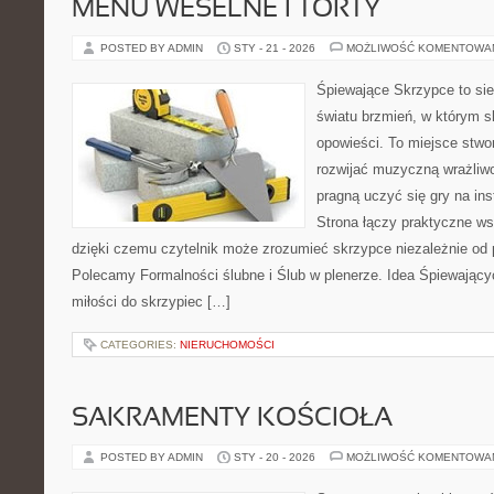
MENU WESELNE I TORTY
POSTED BY ADMIN
STY - 21 - 2026
MOŻLIWOŚĆ KOMENTOWA
Śpiewające Skrzypce to si
światu brzmień, w którym s
opowieści. To miejsce stwo
rozwijać muzyczną wrażliwo
pragną uczyć się gry na i
Strona łączy praktyczne ws
dzięki czemu czytelnik może zrozumieć skrzypce niezależnie o
Polecamy Formalności ślubne i Ślub w plenerze. Idea Śpiewający
miłości do skrzypiec […]
CATEGORIES:
NIERUCHOMOŚCI
SAKRAMENTY KOŚCIOŁA
POSTED BY ADMIN
STY - 20 - 2026
MOŻLIWOŚĆ KOMENTOWA