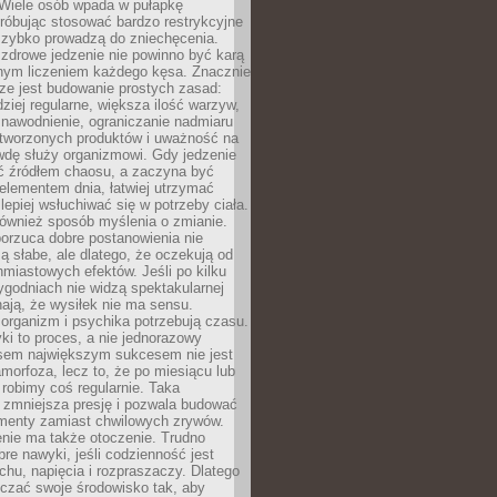
 Wiele osób wpada w pułapkę
próbując stosować bardzo restrykcyjne
 szybko prowadzą do zniechęcenia.
drowe jedzenie nie powinno być karą
nnym liczeniem każdego kęsa. Znacznie
ze jest budowanie prostych zasad:
dziej regularne, większa ilość warzyw,
 nawodnienie, ograniczanie nadmiaru
tworzonych produktów i uważność na
wdę służy organizmowi. Gdy jedzenie
yć źródłem chaosu, a zaczyna być
lementem dnia, łatwiej utrzymać
lepiej wsłuchiwać się w potrzeby ciała.
 również sposób myślenia o zmianie.
orzuca dobre postanowienia nie
są słabe, ale dlatego, że oczekują od
hmiastowych efektów. Jeśli po kilku
ygodniach nie widzą spektakularnej
ają, że wysiłek nie ma sensu.
rganizm i psychika potrzebują czasu.
i to proces, a nie jednorazowy
asem największym sukcesem nie jest
orfoza, lecz to, że po miesiącu lub
robimy coś regularnie. Taka
 zmniejsza presję i pozwala budować
amenty zamiast chwilowych zrywów.
nie ma także otoczenie. Trudno
re nawyki, jeśli codzienność jest
chu, napięcia i rozpraszaczy. Dlatego
czać swoje środowisko tak, aby