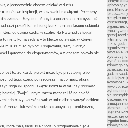
samym sobą.
unkt, a jednocześnie chcesz działać w duchu
wpływającyc
sen. Mimo ż
z tu mnóstwo inspiracji, wskazówek i rozwiązań. Polecamy
lekceważony
nie tylko na
 dla zwierząt. Szycie może być uspokajające, ale bywa też
koncentracji
chodzi przeróbka ulubionej kurtki, zmiana fasonu sukienki
organizmu. 
impulsywne d
i, która od dawna czeka w szafie. Na Paramedicshop.pl
gorzej radzi
to nie tylko narzędzia – to klucze do świata, w którym
rytm snu nie
liczby godzi
Nie musisz mieć dyplomu projektanta, żeby tworzyć.
ograniczeni
tworzenie w
wości i gotowość do eksperymentów, a z czasem pojawia się
wystarczy k
wyraźną popr
zdrowego sty
oznaczać in
e jest to, że każdy projekt może być przystępny albo
godzin spędz
ważniejsze j
ości od tego, czego potrzebujesz i na co masz akurat
aktywności w
zyć nogawki spodni, zwęzić koszulę w talii czy poprawić
rowerze, roz
wybieranie 
ię bardziej „Twoje”. Innym razem możesz iść na całość:
się początki
krążenie, ws
zenie do bluzy, wszyć suwak w torbę albo stworzyć całkiem
emocjonalne
 już masz. Tak właśnie rodzi się upcycling – praktyczna,
własnym cia
większe korz
ruszać się c
tygodni bard
zdrowych na
ch, które mają sens. Nie chodzi o przypadkowe cięcie