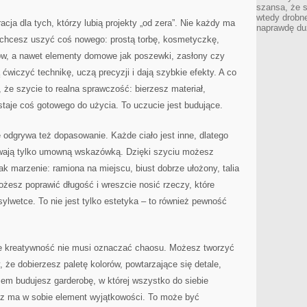
szansa, że s
wtedy drobn
acja dla tych, którzy lubią projekty „od zera”. Nie każdy ma
naprawdę du
 chcesz uszyć coś nowego: prostą torbę, kosmetyczkę,
ów, a nawet elementy domowe jak poszewki, zasłony czy
ćwiczyć technikę, uczą precyzji i dają szybkie efekty. A co
 że szycie to realna sprawczość: bierzesz materiał,
staje coś gotowego do użycia. To uczucie jest budujące.
odgrywa też dopasowanie. Każde ciało jest inne, dlatego
ywają tylko umowną wskazówką. Dzięki szyciu możesz
jak marzenie: ramiona na miejscu, biust dobrze ułożony, talia
ożesz poprawić długość i wreszcie nosić rzeczy, które
 sylwetce. To nie jest tylko estetyka – to również pewność
że kreatywność nie musi oznaczać chaosu. Możesz tworzyć
że dobierzesz paletę kolorów, powtarzające się detale,
asem budujesz garderobę, w której wszystko do siebie
cz ma w sobie element wyjątkowości. To może być