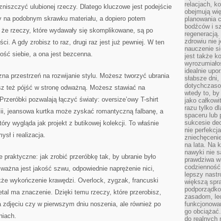
relacjach, k
 zniszczyć ulubionej rzeczy. Dlatego kluczowe jest podejście
obejmują wi
by na podobnym skrawku materiału, a dopiero potem
planowania c
bodźców i s
ę, że rzeczy, które wydawały się skomplikowane, są po
regeneracją
zdrowiu nie j
i. A gdy zrobisz to raz, drugi raz jest już pewniej. W ten
nauczenie s
ść siebie, a ona jest bezcenna.
jest także 
wyrozumiałoś
idealnie up
zna przestrzeń na rozwijanie stylu. Możesz tworzyć ubrania
słabsze dni,
dotychczasow
z też pójść w stronę odważną. Możesz stawiać na
wtedy to, by
Przeróbki pozwalają łączyć światy: oversize’owy T-shirt
jako całkowi
razu tylko d
lii, jeansowa kurtka może zyskać romantyczną falbanę, a
spaceru lub 
sukcesie dec
ry wygląda jak projekt z butikowej kolekcji. To właśnie
nie perfekcj
sł i realizacja.
zniechęceni
na lata. Na 
nawyki nie 
ie praktyczne: jak zrobić przeróbkę tak, by ubranie było
prawdziwa wa
codzienność.
 ważna jest jakość szwu, odpowiednie naprężenie nici,
lepszy nastr
akże wykończenie krawędzi. Overlock, zygzak, francuski
większą spra
podporządko
etal ma znaczenie. Dzięki temu rzeczy, które przerobisz,
zasadom, lec
a zdjęciu czy w pierwszym dniu noszenia, ale również po
funkcjonowan
go obciążać.
niach.
do realnych 