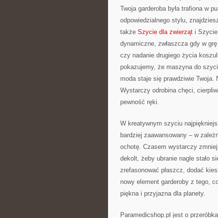
Twoja garderoba była trafiona w p
odpowiedzialnego stylu, znajdzies
także
Szycie dla zwierząt
i Szycie
dynamiczne, zwłaszcza gdy w grę w
czy nadanie drugiego życia koszul
pokazujemy, że maszyna do szycia 
moda staje się prawdziwie Twoja. 
Wystarczy odrobina chęci, cierpli
pewność ręki.
W kreatywnym szyciu najpiękniejsz
bardziej zaawansowany – w zależn
ochotę. Czasem wystarczy zmniejs
dekolt, żeby ubranie nagle stało s
zrefasonować płaszcz, dodać kies
nowy element garderoby z tego, co
piękna i przyjazna dla planety.
Paramedicshop.pl jest o przeróbka