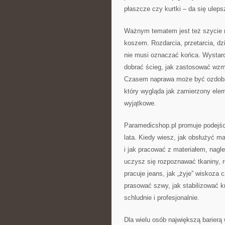
płaszcze czy kurtki – da się uleps
Ważnym tematem jest też szycie na
koszem. Rozdarcia, przetarcia, dzi
nie musi oznaczać końca. Wystarc
dobrać ścieg, jak zastosować wzmo
Czasem naprawa może być ozdobą: 
który wygląda jak zamierzony eleme
wyjątkowe.
Paramedicshop.pl promuje podejści
lata. Kiedy wiesz, jak obsłużyć m
i jak pracować z materiałem, nagl
uczysz się rozpoznawać tkaniny, ro
pracuje jeans, jak „żyje” wiskoza c
prasować szwy, jak stabilizować k
schludnie i profesjonalnie.
Dla wielu osób największą barierą 