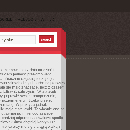
SCRIBE
FACEBOOK
TWITTER
i nie powstają z dnia na dzień i
ynikiem jednego przełomowego
a. Znacznie częściej rodzą się z
wtarzalnych decyzji, które na pierwszy
dają się mało znaczące, lecz z czasem
ztałtować całe życie. Wiele osób
by poprawić swoje samopoczucie,
 poziom energii, trzeba przejść
rzemianę. W praktyce jednak
iłę mają małe kroki. To właśnie one są
o utrzymania, mniej obciążające
i bardziej odporne na chwilowe spadki
złowiek dużo chętniej kontynuuje
y nie kojarzy mu się z ciągłą walką z