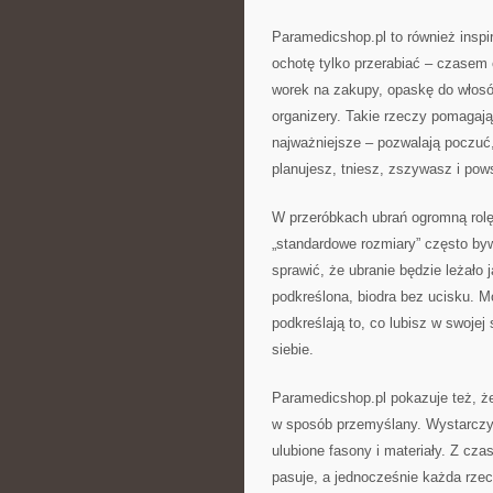
Paramedicshop.pl to również inspir
ochotę tylko przerabiać – czasem
worek na zakupy, opaskę do włos
organizery. Takie rzeczy pomagają 
najważniejsze – pozwalają poczuć,
planujesz, tniesz, zszywasz i pow
W przeróbkach ubrań ogromną rolę 
„standardowe rozmiary” często b
sprawić, że ubranie będzie leżało 
podkreślona, biodra bez ucisku. M
podkreślają to, co lubisz w swojej
siebie.
Paramedicshop.pl pokazuje też, 
w sposób przemyślany. Wystarczy, 
ulubione fasony i materiały. Z cz
pasuje, a jednocześnie każda rze