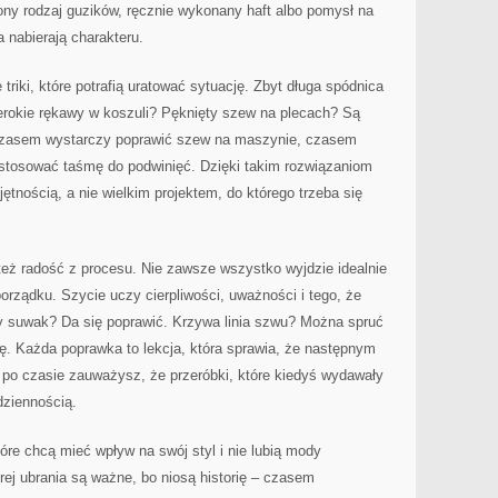
ony rodzaj guzików, ręcznie wykonany haft albo pomysł na
 nabierają charakteru.
 triki, które potrafią uratować sytuację. Zbyt długa spódnica
rokie rękawy w koszuli? Pęknięty szew na plecach? Są
 Czasem wystarczy poprawić szew na maszynie, czasem
stosować taśmę do podwinięć. Dzięki takim rozwiązaniom
jętnością, a nie wielkim projektem, do którego trzeba się
eż radość z procesu. Nie zawsze wszystko wyjdzie idealnie
orządku. Szycie uczy cierpliwości, uważności i tego, że
ty suwak? Da się poprawić. Krzywa linia szwu? Można spruć
ię. Każda poprawka to lekcja, która sprawia, że następnym
 po czasie zauważysz, że przeróbki, które kiedyś wydawały
dziennością.
óre chcą mieć wpływ na swój styl i nie lubią mody
rej ubrania są ważne, bo niosą historię – czasem