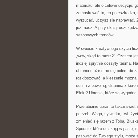
materiału, ale o celowe decyzje: gd
zamaskować to, co przeszkadza, i 
wyrzucać, uczysz się naprawiać. Z
już masz. A przy okazji oszczędzas
sezonowych trendów.
W świecie kreatywnego szycia liczą
„wow, skąd to masz?”. Czasem jest
indziej sprytnie doszyty taśma. N
ubrania może stać się polem do z
rozkloszować, a kieszenie można
denim z bawełną, dzianina z koro
Efekt? Ubrania, które są wygodne, 
Przerabianie ubrań to także świe
potrzeb. Waga, sylwetka, tryb życ
zmieniać się razem z Tobą. Bluzka
Spodnie, które uciskają w pasie, 
pasować do Twojego stylu, może z