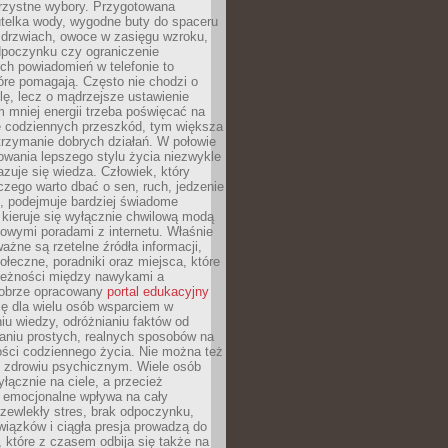
orzystne wybory. Przygotowana
utelka wody, wygodne buty do spaceru
 drzwiach, owoce w zasięgu wzroku,
dpoczynku czy ograniczenie
ch powiadomień w telefonie to
tóre pomagają. Często nie chodzi o
olę, lecz o mądrzejsze ustawienie
 mniej energii trzeba poświęcać na
 codziennych przeszkód, tym większa
trzymanie dobrych działań. W połowie
owania lepszego stylu życia niezwykle
uje się wiedza. Człowiek, który
czego warto dbać o sen, ruch, jedzenie
ę, podejmuje bardziej świadome
 kieruje się wyłącznie chwilową modą
owymi poradami z internetu. Właśnie
ważne są rzetelne źródła informacji,
łeczne, poradniki oraz miejsca, które
leżności między nawykami a
obrze opracowany
portal edukacyjny
ię dla wielu osób wsparciem w
u wiedzy, odróżnianiu faktów od
aniu prostych, realnych sposobów na
ości codziennego życia. Nie można też
 zdrowiu psychicznym. Wiele osób
yłącznie na ciele, a przecież
e emocjonalne wpływa na cały
zewlekły stres, brak odpoczynku,
iązków i ciągła presja prowadzą do
 które z czasem odbija się także na