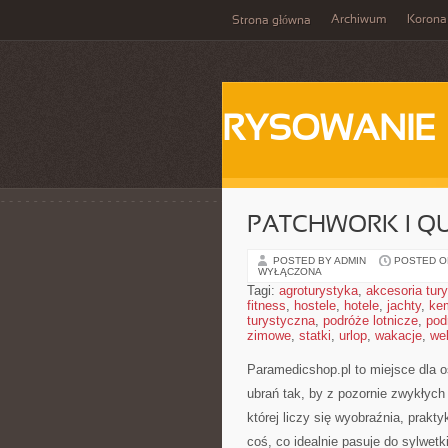
Archiwum
Korona
Strona główna
RYSOWANIE
PATCHWORK I QU
POSTED BY ADMIN
POSTED ON
WYŁĄCZONA
Tagi:
agroturystyka
,
akcesoria tur
fitness
,
hostele
,
hotele
,
jachty
,
ke
turystyczna
,
podróże lotnicze
,
pod
zimowe
,
statki
,
urlop
,
wakacje
,
we
Paramedicshop.pl to miejsce dla o
ubrań tak, by z pozornie zwykłych 
której liczy się wyobraźnia, prak
coś, co idealnie pasuje do sylwetk