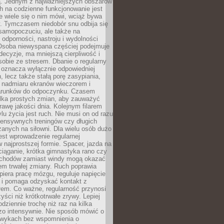
 Jednym z najważniejszych obszarów
h na codzienne funkcjonowanie jest
e wiele się o nim mówi, wciąż bywa
. Tymczasem niedobór snu odbija się
 samopoczuciu, ale także na
, odporności, nastroju i wydolności
Osoba niewyspana częściej podejmuje
ecyzje, ma mniejszą cierpliwość i
 sobie ze stresem. Dbanie o regularny
 oznacza wyłącznie odpowiedniej
n, lecz także stałą porę zasypiania,
e nadmiaru ekranów wieczorem i
arunków do odpoczynku. Czasem
ilka prostych zmian, aby zauważyć
awę jakości dnia. Kolejnym filarem
lu życia jest ruch. Nie musi on od razu
tensywnych treningów czy długich
anych na siłowni. Dla wielu osób dużo
est wprowadzenie regularnej
 najprostszej formie. Spacer, jazda na
ciąganie, krótka gimnastyka rano czy
schodów zamiast windy mogą okazać
em trwałej zmiany. Ruch poprawia
piera pracę mózgu, reguluje napięcie
 i pomaga odzyskać kontakt z
łem. Co ważne, regularność przynosi
yści niż krótkotrwałe zrywy. Lepiej
odziennie trochę niż raz na kilka
zo intensywnie. Nie sposób mówić o
wykach bez wspomnienia o