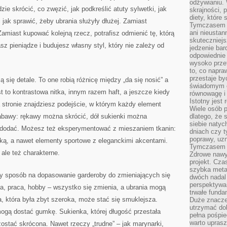
odżywianiu.
zie skrócić, co zwęzić, jak podkreślić atuty sylwetki, jak
skrajności, 
diety, które
jak sprawić, żeby ubrania służyły dłużej. Zamiast
Tymczasem z
ani nieusta
amiast kupować kolejną rzecz, potrafisz odmienić tę, którą
skuteczniejs
z pieniądze i budujesz własny styl, który nie zależy od
jedzenie bar
odpowiednie
wysoko prze
to, co napra
przestaje b
 się detale. To one robią różnicę między „da się nosić” a
świadomym e
 to kontrastowa nitka, innym razem haft, a jeszcze kiedy
równowagę i 
Istotny jest
a stronie znajdziesz podejście, w którym każdy element
Wiele osób p
abawy: rękawy można skrócić, dół sukienki można
dlatego, że 
siebie natyc
 dodać. Możesz też eksperymentować z mieszaniem tkanin:
dniach czy t
poprawy, uzn
nką, a nawet elementy sportowe z eleganckimi akcentami.
Tymczasem o
ale też charakterne.
Zdrowe nawyk
projekt. Cz
szybka metam
tny sposób na dopasowanie garderoby do zmieniających się
dwóch nadal 
perspektywa
ia, praca, hobby – wszystko się zmienia, a ubrania mogą
trwałe fund
, która była zbyt szeroka, może stać się smuklejsza.
Duże znacze
utrzymać dob
mogą dostać gumkę. Sukienka, której długość przestała
pełna pośpie
warto uprasz
ostać skrócona. Nawet rzeczy „trudne” – jak marynarki,