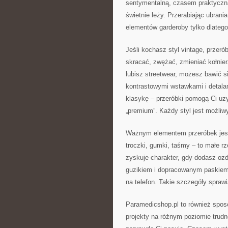
sentymentalną, czasem praktyczną
świetnie leży. Przerabiając ubran
elementów garderoby tylko dlatego
Jeśli kochasz styl vintage, przer
skracać, zwężać, zmieniać kołnie
lubisz streetwear, możesz bawić s
kontrastowymi wstawkami i detalam
klasykę – przeróbki pomogą Ci uz
„premium”. Każdy styl jest możliwy
Ważnym elementem przeróbek jest 
troczki, gumki, taśmy – to małe rz
zyskuje charakter, gdy dodasz oz
guzikiem i dopracowanym paskiem.
na telefon. Takie szczegóły sprawi
Paramedicshop.pl to również sposó
projekty na różnym poziomie trudn