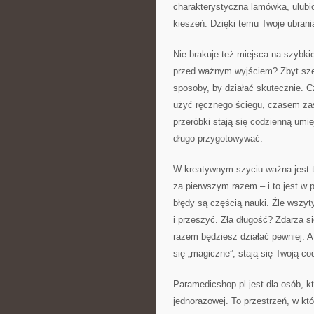
charakterystyczna lamówka, ulubi
kieszeń. Dzięki temu Twoje ubrania
Nie brakuje też miejsca na szybkie
przed ważnym wyjściem? Zbyt sze
sposoby, by działać skutecznie.
użyć ręcznego ściegu, czasem za
przeróbki stają się codzienną umie
długo przygotowywać.
W kreatywnym szyciu ważna jest t
za pierwszym razem – i to jest w p
błędy są częścią nauki. Źle wszy
i przeszyć. Zła długość? Zdarza s
razem będziesz działać pewniej. A
się „magiczne”, stają się Twoją co
Paramedicshop.pl jest dla osób, kt
jednorazowej. To przestrzeń, w któ