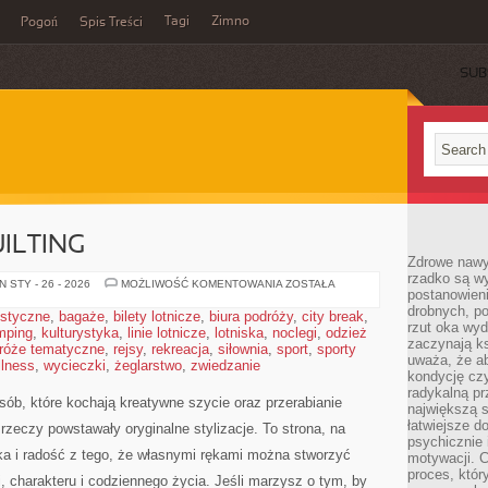
Tagi
Zimno
Pogoń
Spis Treści
SUB
ILTING
Zdrowe nawyk
rzadko są w
PATCHWORK
 STY - 26 - 2026
MOŻLIWOŚĆ KOMENTOWANIA
ZOSTAŁA
postanowieni
I
QUILTING
drobnych, po
ystyczne
,
bagaże
,
bilety lotnicze
,
biura podróży
,
city break
,
rzut oka wy
mping
,
kulturystyka
,
linie lotnicze
,
lotniska
,
noclegi
,
odzież
zaczynają ks
róże tematyczne
,
rejsy
,
rekreacja
,
siłownia
,
sport
,
sporty
uważa, że a
llness
,
wycieczki
,
żeglarstwo
,
zwiedzanie
kondycję czy
radykalną p
sób, które kochają kreatywne szycie oraz przerabianie
największą s
łatwiejsze d
rzeczy powstawały oryginalne stylizacje. To strona, na
psychicznie 
tyka i radość z tego, że własnymi rękami można stworzyć
motywacji. C
proces, któr
i, charakteru i codziennego życia. Jeśli marzysz o tym, by