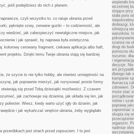
wspierało k
zyć, jeśli podejdziesz do nich z planem.
wcześniej b
stojące przy
stała pora o
prawcze, czyli wszystko to, co ratuje ubrania przed
niepotrzebny
drobiazgi, k
urki, pęknięte szwy, zerwane guziki – to codzienność, ale
silniejszą w
zy wiedzieć, jak zabezpieczyć newralgiczne miejsce, jak
warunków. Im
pokonywanie
cnienie i jak sprawić, by naprawa była estetyczna.
szansa na u
drogi do bud
kolorowy cerowany fragment, ciekawa aplikacja albo haft,
pomocna okaz
nt projektu. Dzięki temu Twoje ubrania stają się bardziej
rozumie, dla
i regeneracj
decyzje. Nie
ani przypadk
dlatego tak 
e, że szycie to nie tylko hobby, ale również umiejętność na
kampanie spo
aszynę, jak poprawnie mierzyć, jak rozrysować proste formy
tłumaczą za
zdrowiem. D
e otwierają się przed Tobą dziesiątki możliwości. Z czasem
może stać s
zumieć, jak zachowuje się dzianina, jak układa się len, jak
porządkowani
mitów i szuk
zy poliester. Wiesz, kiedy warto użyć igły do dzianin, jak
poprawę jak
zapominać o
rawędzie i jak wykańczać wnętrze ubrania, żeby wyglądało
skupia się w
przeciążeni
organizm. Pr
nadmiar obow
w przeróbkach jest strach przed zepsuciem. I to jest
wyczerpania,