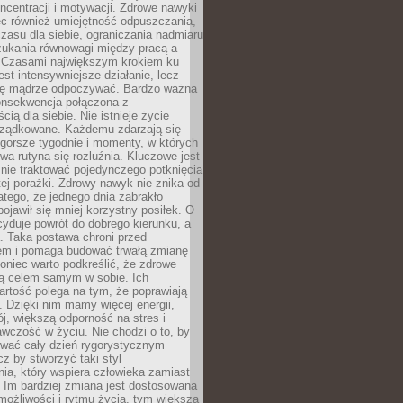
oncentracji i motywacji. Zdrowe nawyki
ęc również umiejętność odpuszczania,
zasu dla siebie, ograniczania nadmiaru
zukania równowagi między pracą a
. Czasami największym krokiem ku
est intensywniejsze działanie, lecz
ię mądrze odpoczywać. Bardzo ważna
konsekwencja połączona z
cią dla siebie. Nie istnieje życie
orządkowane. Każdemu zdarzają się
 gorsze tygodnie i momenty, w których
a rutyna się rozluźnia. Kluczowe jest
 nie traktować pojedynczego potknięcia
tej porażki. Zdrowy nawyk nie znika od
latego, że jednego dnia zabrakło
pojawił się mniej korzystny posiłek. O
yduje powrót do dobrego kierunku, a
a. Taka postawa chroni przed
em i pomaga budować trwałą zmianę
koniec warto podkreślić, że zdrowe
są celem samym w sobie. Ich
rtość polega na tym, że poprawiają
 Dzięki nim mamy więcej energii,
ój, większą odporność na stres i
wczość w życiu. Nie chodzi o to, by
wać cały dzień rygorystycznym
z by stworzyć taki styl
ia, który wspiera człowieka zamiast
 Im bardziej zmiana jest dostosowana
możliwości i rytmu życia, tym większa