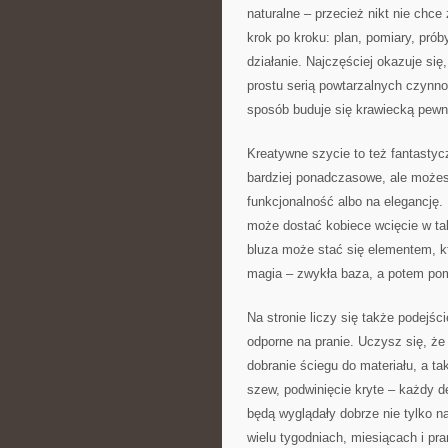
naturalne – przecież nikt nie chce
krok po kroku: plan, pomiary, pró
działanie. Najczęściej okazuje si
prostu serią powtarzalnych czynnośc
sposób buduje się krawiecką pewno
Kreatywne szycie to też fantastyc
bardziej ponadczasowe, ale możes
funkcjonalność albo na elegancję. 
może dostać kobiece wcięcie w ta
bluza może stać się elementem, któ
magia – zwykła baza, a potem pomy
Na stronie liczy się także podejśc
odporne na pranie. Uczysz się, że
dobranie ściegu do materiału, a t
szew, podwinięcie kryte – każdy d
będą wyglądały dobrze nie tylko n
wielu tygodniach, miesiącach i pra