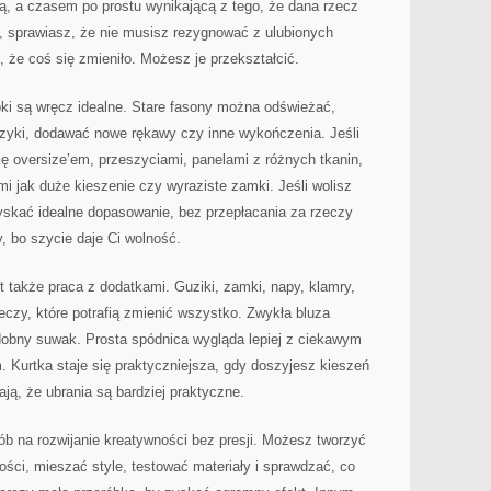
, a czasem po prostu wynikającą z tego, że dana rzecz
ia, sprawiasz, że nie musisz rezygnować z ulubionych
, że coś się zmieniło. Możesz je przekształcić.
óbki są wręcz idealne. Stare fasony można odświeżać,
rzyki, dodawać nowe rękawy czy inne wykończenia. Jeśli
ię oversize’em, przeszyciami, panelami z różnych tkanin,
i jak duże kieszenie czy wyraziste zamki. Jeśli wolisz
yskać idealne dopasowanie, bez przepłacania za rzeczy
, bo szycie daje Ci wolność.
także praca z dodatkami. Guziki, zamki, napy, klamry,
eczy, które potrafią zmienić wszystko. Zwykła bluza
dobny suwak. Prosta spódnica wygląda lepiej z ciekawym
 Kurtka staje się praktyczniejsza, gdy doszyjesz kieszeń
ają, że ubrania są bardziej praktyczne.
b na rozwijanie kreatywności bez presji. Możesz tworzyć
ości, mieszać style, testować materiały i sprawdzać, co