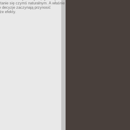
tanie się czymś naturalnym. A właśnie
e decyzje zaczynają przynosić
że efekty.