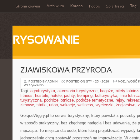
Archiwum
Korona
Tagi
Strona główna
Pogoń
Spis Treści
RYSOWANIE
ZJAWISKOWA PRZYRODA
POSTED BY ADMIN
POSTED ON STY - 25 - 2026
MOŻLIWOŚĆ 
WYŁĄCZONA
Tagi:
agroturystyka
,
akcesoria turystyczne
,
bagaże
,
bilety lotnicz
fitness
,
hostele
,
hotele
,
jachty
,
kemping
,
kulturystyka
,
linie lotnic
turystyczna
,
podróże lotnicze
,
podróże tematyczne
,
rejsy
,
rekreac
zimowe
,
statki
,
urlop
,
wakacje
,
wellness
,
wycieczki
,
żeglarstwo
,
z
GorąceWęgry.pl to serwis turystyczny, który powstał z potrzeby
w sposób praktyczny, bez zbędnego nadęcia i bez udawania, że 
męczące. To miejsce dla osób, które lubią projektować wyjazdy kr
jednocześnie chcą zostawić przestrzeń na improwizację. W centr