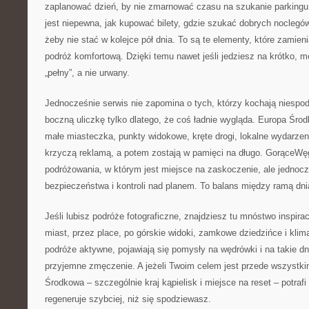
zaplanować dzień, by nie zmarnować czasu na szukanie parking
jest niepewna, jak kupować bilety, gdzie szukać dobrych noclegów 
żeby nie stać w kolejce pół dnia. To są te elementy, które zamien
podróż komfortową. Dzięki temu nawet jeśli jedziesz na krótko, 
„pełny”, a nie urwany.
Jednocześnie serwis nie zapomina o tych, którzy kochają niespodz
boczną uliczkę tylko dlatego, że coś ładnie wygląda. Europa Śr
małe miasteczka, punkty widokowe, kręte drogi, lokalne wydarzeni
krzyczą reklamą, a potem zostają w pamięci na długo. GorąceWęg
podróżowania, w którym jest miejsce na zaskoczenie, ale jednocz
bezpieczeństwa i kontroli nad planem. To balans między ramą dni
Jeśli lubisz podróże fotograficzne, znajdziesz tu mnóstwo inspira
miast, przez place, po górskie widoki, zamkowe dziedzińce i klima
podróże aktywne, pojawiają się pomysły na wędrówki i na takie dn
przyjemne zmęczenie. A jeżeli Twoim celem jest przede wszystki
Środkowa – szczególnie kraj kąpielisk i miejsce na reset – potraf
regeneruje szybciej, niż się spodziewasz.