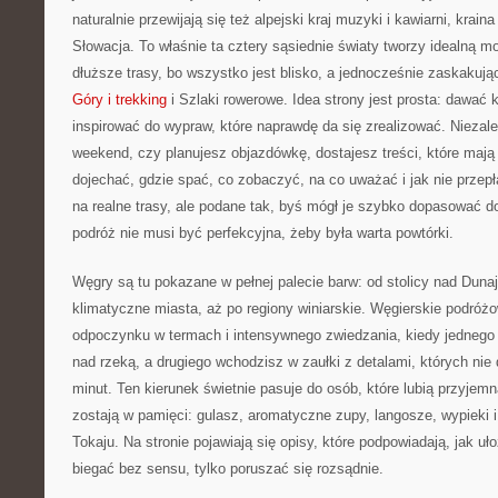
naturalnie przewijają się też alpejski kraj muzyki i kawiarni, kra
Słowacja. To właśnie ta cztery sąsiednie światy tworzy idealną m
dłuższe trasy, bo wszystko jest blisko, a jednocześnie zaskakują
Góry i trekking
i Szlaki rowerowe. Idea strony jest prosta: dawać 
inspirować do wypraw, które naprawdę da się zrealizować. Niezal
weekend, czy planujesz objazdówkę, dostajesz treści, które mają C
dojechać, gdzie spać, co zobaczyć, na co uważać i jak nie przep
na realne trasy, ale podane tak, byś mógł je szybko dopasować 
podróż nie musi być perfekcyjna, żeby była warta powtórki.
Węgry są tu pokazane w pełnej palecie barw: od stolicy nad Duna
klimatyczne miasta, aż po regiony winiarskie. Węgierskie podróż
odpoczynku w termach i intensywnego zwiedzania, kiedy jednego 
nad rzeką, a drugiego wchodzisz w zaułki z detalami, których nie 
minut. Ten kierunek świetnie pasuje do osób, które lubią przyjem
zostają w pamięci: gulasz, aromatyczne zupy, langosze, wypieki i
Tokaju. Na stronie pojawiają się opisy, które podpowiadają, jak uł
biegać bez sensu, tylko poruszać się rozsądnie.