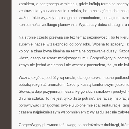
zamkiem, a następnego w miejscu, gdzie królują termalne baseny
zestawienia typu zwiedzanie + relaks, bo to najczęściej daje najl
ważne: takie wyjazdy są osiągalne samochodem, pociągiem, cz
konieczności wielkiego planowania. Wystarczy dobra strategia, a
Na stronie często przewija się też temat sezonowości, bo te kieru
zupełnie inaczej w zależności od pory roku. Wiosna to spacery, lato
kolory, a zima bywa idealna na termalne ogrzewanie duszy. Każda
wiesz, czego szukasz: mniejszego tłumu. GorąceWęgry.pl pomag
żebyś nie jechał w ciemno i nie wracał z poczuciem, że „to nie by
Ważną częścią podróży są smaki, dlatego serwis mocno podkreśl
potrafią rozgrzać aromatem, Czechy kuszą komfortowym jedzeniem
Słowacja daje przyjemną mieszankę górskich smaków i prostych da
dniu na szlaku. To nie jest tylko „lista potraw”, ale raczej inspira
porównywać i znajdować swoje ulubione miejsca: restauracje, targi
czasem najpiękniejszym wspomnieniem z wyjazdu jest nie zabyte
GorąceWęgry.pl zwraca też uwagę na podróżnicze drobiazgi, które 