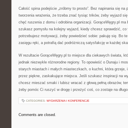
Całość spina podejście „zróbmy to prosto”. Bez napinania się na 
tworzenia wrażenia, że trzeba znać tysiąc trików, żeby wyjazd si
chęć ruszenia z domu i odrobina organizacji. GorąceWęgry.pl ma
szukasz pomysłu na kolejny wyjazd, kiedy chcesz sprawdzić, co 
potrzebujesz motywacji, żeby powiedzieć sobie: pakuję się. Bo te
zasięgu ręki, a potrafią dać podróżniczą satysfakcję w każdej ska
W rezultacie GorąceWęgry.pl to miejsce dla ciekawych świata, któ
jednak niezwykle różnorodne regiony. To opowieść o Dunaju i mos
starych miastach i małych miasteczkach, o kuchni, która grzeje, i
przez piękne, zaskakujące miejsca. Jeśli szukasz inspiracji na 
chcesz mieszać smaki i lubisz wracać z głową pełną obrazów, ten 
żeby pomóc Ci ruszyć w drogę i przeżyć coś, co zostaje na długo
CATEGORIES:
WYDARZENIA I KONFERENCJE
Comments are closed.