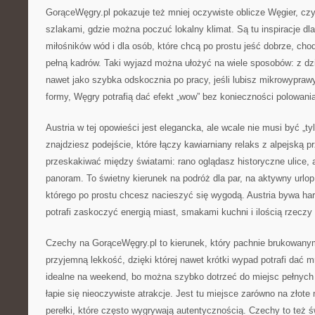
GorąceWęgry.pl pokazuje też mniej oczywiste oblicze Węgier, cz
szlakami, gdzie można poczuć lokalny klimat. Są tu inspiracje dla
miłośników wód i dla osób, które chcą po prostu jeść dobrze, cho
pełną kadrów. Taki wyjazd można ułożyć na wiele sposobów: z dzi
nawet jako szybka odskocznia po pracy, jeśli lubisz mikrowypraw
formy, Węgry potrafią dać efekt „wow” bez konieczności polowania
Austria w tej opowieści jest elegancka, ale wcale nie musi być „ty
znajdziesz podejście, które łączy kawiarniany relaks z alpejską p
przeskakiwać między światami: rano oglądasz historyczne ulice, a
panoram. To świetny kierunek na podróż dla par, na aktywny urlop
którego po prostu chcesz nacieszyć się wygodą. Austria bywa har
potrafi zaskoczyć energią miast, smakami kuchni i ilością rzeczy 
Czechy na GorąceWęgry.pl to kierunek, który pachnie brukowanym
przyjemną lekkość, dzięki której nawet krótki wypad potrafi dać 
idealne na weekend, bo można szybko dotrzeć do miejsc pełnych 
łapie się nieoczywiste atrakcje. Jest tu miejsce zarówno na złote 
perełki, które często wygrywają autentycznością. Czechy to też ś