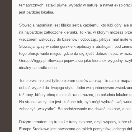
tematycznych: szlaki piwne, wypady w naturę, a nawet eksploracj
jest bardziej lokalna.
Słowacja natomiast jest blisko serca każdemu, kto lubi góry, ale 
na najbardziej zatłoczone kierunki. To kraj, w którym możesz prze
wieczorem wskoczyć do basenów i odpocząć, jakbyś miał małe w
Słowacja łączy w sobie górskie krajobrazy z atrakcjami pod ziemi
tego oferuje wiele miejsc, gdzie da się zjeść dobrze i spać w rozs
GorąceWęgry.pl Słowacja pojawia się jako kierunek wygodny, szy
idealny na krótki urlop.
Ten serwis nie jest tylko zbiorem opisów atrakcji. To raczej mapa 
dobrać wyjazd do Twojego stylu. Jedni wolą intensywne zwiedzani
też tacy, którzy chcą mieszać: rano muzea, po południu lokalne 
Na stronie wszystko jest ułożone tak, byś mógł wybrać swój wari
zobaczyć „wszystko”. Bo podróżowanie ma dawać lekkość, a nie 
Dużym tematem są tu także trasy łączone, czyli wypady, które obe
Europa Środkowa jest stworzona do takich pomysłów: jednego dni