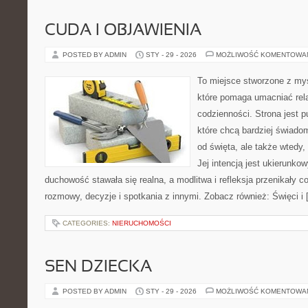
CUDA I OBJAWIENIA
POSTED BY ADMIN
STY - 29 - 2026
MOŻLIWOŚĆ KOMENTOWA
To miejsce stworzone z myś
które pomaga umacniać rel
codzienności. Strona jest p
które chcą bardziej świadom
od święta, ale także wtedy,
Jej intencją jest ukierunko
duchowość stawała się realna, a modlitwa i refleksja przenikały c
rozmowy, decyzje i spotkania z innymi. Zobacz również: Święci i
CATEGORIES:
NIERUCHOMOŚCI
SEN DZIECKA
POSTED BY ADMIN
STY - 29 - 2026
MOŻLIWOŚĆ KOMENTOWA