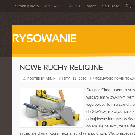
Archiwum
Korona
Tagi
Strona główna
Pogoń
Spis Treści
RYSOWANIE
NOWE RUCHY RELIGIJNE
POSTED BY ADMIN
STY - 31 - 2026
MOŻLIWOŚĆ KOMENTOWA
Droga z Chrystusem to serwi
wsparciem w zwykłym rytm
wędrówce. To miejsce dla o
do Stwórcy, rozwijać więź 
odnajdywać kierunek w świe
opiera się na tym, że zaufa
życia, ale drogą, którą można iść chwila po chwili. Warto przecz