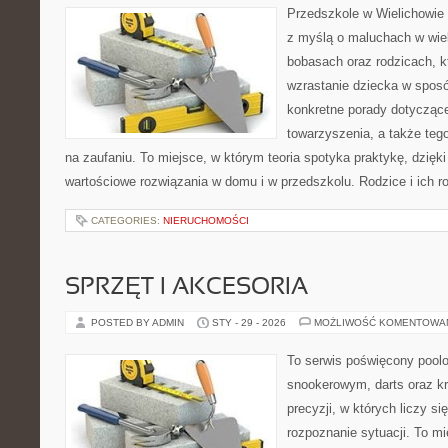
Przedszkole w Wielichowie t
z myślą o maluchach w wie
bobasach oraz rodzicach, k
wzrastanie dziecka w spos
konkretne porady dotyczące
towarzyszenia, a także tego
na zaufaniu. To miejsce, w którym teoria spotyka praktykę, dzięk
wartościowe rozwiązania w domu i w przedszkolu. Rodzice i ich ro
CATEGORIES:
NIERUCHOMOŚCI
SPRZĘT I AKCESORIA
POSTED BY ADMIN
STY - 29 - 2026
MOŻLIWOŚĆ KOMENTOWA
To serwis poświęcony pool
snookerowym, darts oraz k
precyzji, w których liczy si
rozpoznanie sytuacji. To mi