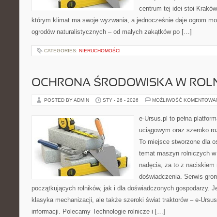
centrum tej idei stoi Kraków 
którym klimat ma swoje wyzwania, a jednocześnie daje ogrom moż
ogrodów naturalistycznych – od małych zakątków po […]
CATEGORIES:
NIERUCHOMOŚCI
OCHRONA ŚRODOWISKA W ROLN
POSTED BY ADMIN
STY - 26 - 2026
MOŻLIWOŚĆ KOMENTOWA
e-Ursus.pl to pełna platf
uciągowym oraz szeroko roz
To miejsce stworzone dla o
temat maszyn rolniczych w
nadęcia, za to z naciskiem
doświadczenia. Serwis grom
początkujących rolników, jak i dla doświadczonych gospodarzy. Jeś
klasyka mechanizacji, ale także szeroki świat traktorów – e-Urs
informacji. Polecamy Technologie rolnicze i […]