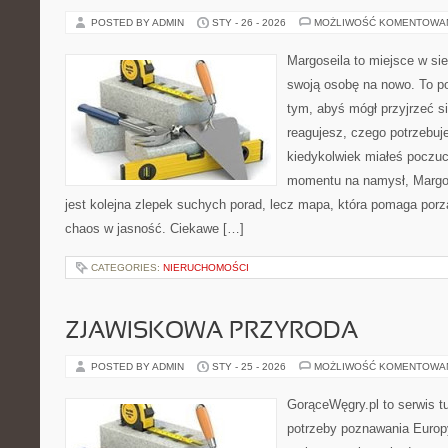
POSTED BY ADMIN
STY - 26 - 2026
MOŻLIWOŚĆ KOMENTOWA
Margoseila to miejsce w si
swoją osobę na nowo. To po
tym, abyś mógł przyjrzeć si
reagujesz, czego potrzebuje
kiedykolwiek miałeś poczuci
momentu na namysł, Margose
jest kolejna zlepek suchych porad, lecz mapa, która pomaga por
chaos w jasność. Ciekawe […]
CATEGORIES:
NIERUCHOMOŚCI
ZJAWISKOWA PRZYRODA
POSTED BY ADMIN
STY - 25 - 2026
MOŻLIWOŚĆ KOMENTOWA
GorąceWęgry.pl to serwis tu
potrzeby poznawania Euro