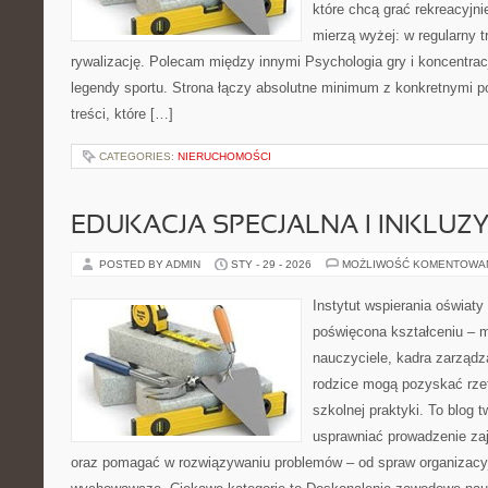
które chcą grać rekreacyjnie
mierzą wyżej: w regularny tr
rywalizację. Polecam między innymi Psychologia gry i koncentracj
legendy sportu. Strona łączy absolutne minimum z konkretnymi p
treści, które […]
CATEGORIES:
NIERUCHOMOŚCI
EDUKACJA SPECJALNA I INKLUZ
POSTED BY ADMIN
STY - 29 - 2026
MOŻLIWOŚĆ KOMENTOWA
Instytut wspierania oświaty
poświęcona kształceniu – m
nauczyciele, kadra zarządz
rodzice mogą pozyskać rzet
szkolnej praktyki. To blog 
usprawniać prowadzenie zaj
oraz pomagać w rozwiązywaniu problemów – od spraw organizacy