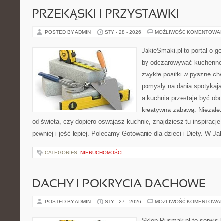
PRZEKĄSKI I PRZYSTAWKI
POSTED BY ADMIN
STY - 28 - 2026
MOŻLIWOŚĆ KOMENTOWA
JakieSmaki.pl to portal o g
by odczarowywać kuchenne
zwykłe posiłki w pyszne chw
pomysły na dania spotykają
a kuchnia przestaje być obo
kreatywną zabawą. Niezależ
od święta, czy dopiero oswajasz kuchnię, znajdziesz tu inspiracj
pewniej i jeść lepiej. Polecamy Gotowanie dla dzieci i Diety. W J
CATEGORIES:
NIERUCHOMOŚCI
DACHY I POKRYCIA DACHOWE
POSTED BY ADMIN
STY - 27 - 2026
MOŻLIWOŚĆ KOMENTOWA
Sklep-Pusmak.pl to serwis 