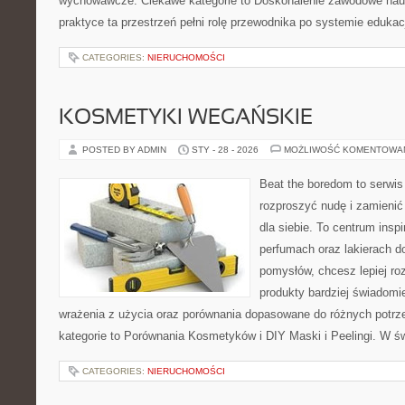
wychowawcze. Ciekawe kategorie to Doskonalenie zawodowe nauc
praktyce ta przestrzeń pełni rolę przewodnika po systemie edukac
CATEGORIES:
NIERUCHOMOŚCI
KOSMETYKI WEGAŃSKIE
POSTED BY ADMIN
STY - 28 - 2026
MOŻLIWOŚĆ KOMENTOWA
Beat the boredom to serwis
rozproszyć nudę i zamienić
dla siebie. To centrum inspi
perfumach oraz lakierach d
pomysłów, chcesz lepiej ro
produkty bardziej świadomie
wrażenia z użycia oraz porównania dopasowane do różnych potrze
kategorie to Porównania Kosmetyków i DIY Maski i Peelingi. W ś
CATEGORIES:
NIERUCHOMOŚCI