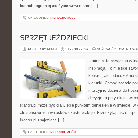
kartach tego miejsca życie wewnętrzne […]
CATEGORIES:
NIERUCHOMOŚCI
SPRZĘT JEŹDZIECKI
POSTED BY ADMIN
STY - 30 - 2026
MOŻLIWOŚĆ KOMENTOWA
Ikarion.pl to przyjazna witr
inspiracją. To miejsce stwor
konkret, ale jednocześnie 
kierunki. Całość została p
intuicyjnie docierał do treś
decyzje, a przy okazji wzb
Ikarion.pl może być dla Ciebie punktem odniesienia w świecie, w k
ale sensownych wniosków często brakuje. Przeczytaj także Hipote
Ikarion.pl znajdziesz […]
CATEGORIES:
NIERUCHOMOŚCI