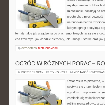
myślą o osobach, które bud
mieszkanie, dopinają na ost
prostu chcą mieć pewność,
na budowie będzie zrobiona
którym sprzęt spotykają si
tematy takie jak urządzenia do prac remontowych łączą się z cod
coś zmierzyć, jak osadzić elementy, jak usunąć usterkę oraz jak
CATEGORIES:
NIERUCHOMOŚCI
OGRÓD W RÓŻNYCH PORACH R
POSTED BY ADMIN
STY - 27 - 2026
MOŻLIWOŚĆ KOMENTOWA
Świat roślin to platforma, w 
spotyka się z rzemiosłem w 
ogrodów. To opowieść o tym
zamienić się w dopieszczoną
rośliny rosną zdrowo, a cz