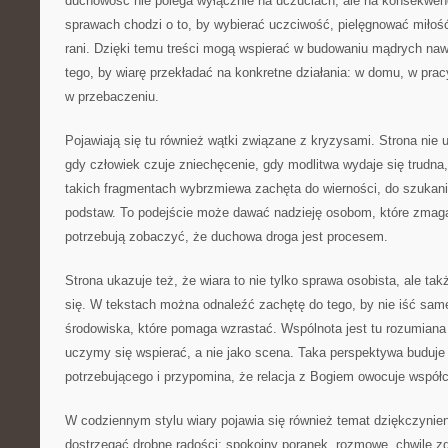
duchowość nie polega wyłącznie na uczuciach, ale na konsekwen
sprawach chodzi o to, by wybierać uczciwość, pielęgnować miłoś
rani. Dzięki temu treści mogą wspierać w budowaniu mądrych na
tego, by wiarę przekładać na konkretne działania: w domu, w prac
w przebaczeniu.
Pojawiają się tu również wątki związane z kryzysami. Strona nie u
gdy człowiek czuje zniechęcenie, gdy modlitwa wydaje się trudna,
takich fragmentach wybrzmiewa zachęta do wierności, do szukani
podstaw. To podejście może dawać nadzieję osobom, które zmagaj
potrzebują zobaczyć, że duchowa droga jest procesem.
Strona ukazuje też, że wiara to nie tylko sprawa osobista, ale tak
się. W tekstach można odnaleźć zachętę do tego, by nie iść sa
środowiska, które pomaga wzrastać. Wspólnota jest tu rozumiana 
uczymy się wspierać, a nie jako scena. Taka perspektywa buduje
potrzebującego i przypomina, że relacja z Bogiem owocuje współ
W codziennym stylu wiary pojawia się również temat dziękczynien
dostrzegać drobne radości: spokojny poranek, rozmowę, chwilę z