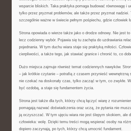
wsparcie bliskich. Taka praktyka pomaga budować równowagę i uc
tylko przez pryzmat problemów, ale także przez pryzmat nadziei. 
szczególnie ważne w świecie pełnym pośpiechu, gdzie człowiek ł
Strona opowiada o wierze także jako o drodze odnowy. Nie jest t
lecz codzienny wybór. Pojawia się tu zachęta do uzdrawiania relac
pojednania. W tym duchu wiara staje się praktyką miłości. Człow
cierpliwości, a także tego, jak stawiać granice i chronić to, co dob
Dużo miejsca zajmuje również temat codziennych nawyków. Strona
– jak krótkie czytanie – potrafią z czasem przynieść wewnętrzną s
nie czekać na doskonały czas, tylko zacząć w tym, co zwykłe. W
być ozdobą, a staje się fundamentem życia.
Strona jest także dla tych, którzy chcą łączyć wiarę z rozumieniem
pomagają nazwać doświadczenia oraz uczą, że pytania nie muszą
ją oczyszczać. W tym ujęciu wiara nie jest ślepym skokiem, ale d
człowieka: wolę. Dzięki temu treści mogą wspierać osoby na różn
dopiero zaczynają, po tych, którzy chcą umocnić fundament.