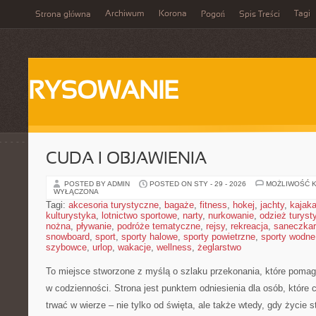
Archiwum
Korona
Tagi
Strona główna
Pogoń
Spis Treści
RYSOWANIE
CUDA I OBJAWIENIA
POSTED BY ADMIN
POSTED ON STY - 29 - 2026
MOŻLIWOŚĆ 
WYŁĄCZONA
Tagi:
akcesoria turystyczne
,
bagaże
,
fitness
,
hokej
,
jachty
,
kajak
kulturystyka
,
lotnictwo sportowe
,
narty
,
nurkowanie
,
odzież turyst
nożna
,
pływanie
,
podróże tematyczne
,
rejsy
,
rekreacja
,
saneczka
snowboard
,
sport
,
sporty halowe
,
sporty powietrzne
,
sporty wodne
szybowce
,
urlop
,
wakacje
,
wellness
,
żeglarstwo
To miejsce stworzone z myślą o szlaku przekonania, które poma
w codzienności. Strona jest punktem odniesienia dla osób, które 
trwać w wierze – nie tylko od święta, ale także wtedy, gdy życie st