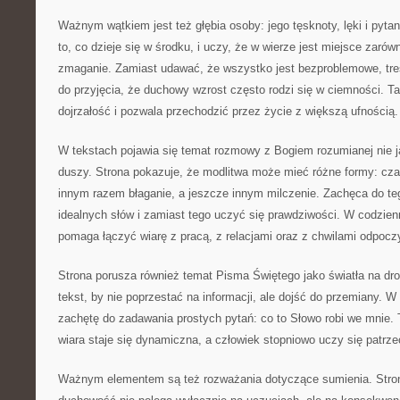
Ważnym wątkiem jest też głębia osoby: jego tęsknoty, lęki i pyt
to, co dzieje się w środku, i uczy, że w wierze jest miejsce zarówn
zmaganie. Zamiast udawać, że wszystko jest bezproblemowe, tre
do przyjęcia, że duchowy wzrost często rodzi się w ciemności. T
dojrzałość i pozwala przechodzić przez życie z większą ufnością.
W tekstach pojawia się temat rozmowy z Bogiem rozumianej nie ja
duszy. Strona pokazuje, że modlitwa może mieć różne formy: cza
innym razem błaganie, a jeszcze innym milczenie. Zachęca do te
idealnych słów i zamiast tego uczyć się prawdziwości. W codzien
pomaga łączyć wiarę z pracą, z relacjami oraz z chwilami odpocz
Strona porusza również temat Pisma Świętego jako światła na dr
tekst, by nie poprzestać na informacji, ale dojść do przemiany. 
zachętę do zadawania prostych pytań: co to Słowo robi we mnie. 
wiara staje się dynamiczna, a człowiek stopniowo uczy się patrzeć
Ważnym elementem są też rozważania dotyczące sumienia. Stro