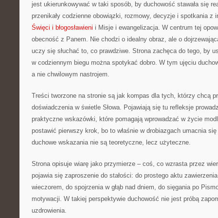
jest ukierunkowywać w taki sposób, by duchowość stawała się real
przenikały codzienne obowiązki, rozmowy, decyzje i spotkania z 
Święci i błogosławieni
i Misje i ewangelizacja. W centrum tej opow
obecność z Panem. Nie chodzi o idealny obraz, ale o dojrzewającą
uczy się słuchać to, co prawdziwe. Strona zachęca do tego, by u
w codziennym biegu można spotykać dobro. W tym ujęciu duchowo
a nie chwilowym nastrojem.
Treści tworzone na stronie są jak kompas dla tych, którzy chcą 
doświadczenia w świetle Słowa. Pojawiają się tu refleksje prowad
praktyczne wskazówki, które pomagają wprowadzać w życie modli
postawić pierwszy krok, bo to właśnie w drobiazgach umacnia się
duchowe wskazania nie są teoretyczne, lecz użyteczne.
Strona opisuje wiarę jako przymierze – coś, co wzrasta przez wi
pojawia się zaproszenie do stałości: do prostego aktu zawierzenia
wieczorem, do spojrzenia w głąb nad dniem, do sięgania po Pism
motywacji. W takiej perspektywie duchowość nie jest próbą zapom
uzdrowienia.