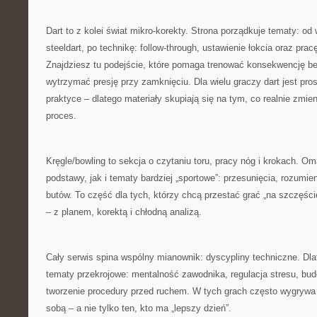
Dart to z kolei świat mikro-korekty. Strona porządkuje tematy: od 
steeldart, po technikę: follow-through, ustawienie łokcia oraz prac
Znajdziesz tu podejście, które pomaga trenować konsekwencję be
wytrzymać presję przy zamknięciu. Dla wielu graczy dart jest pro
praktyce – dlatego materiały skupiają się na tym, co realnie zmie
proces.
Kręgle/bowling to sekcja o czytaniu toru, pracy nóg i krokach. 
podstawy, jak i tematy bardziej „sportowe”: przesunięcia, rozumien
butów. To część dla tych, którzy chcą przestać grać „na szczęśc
– z planem, korektą i chłodną analizą.
Cały serwis spina wspólny mianownik: dyscypliny techniczne. Dlat
tematy przekrojowe: mentalność zawodnika, regulacja stresu, bud
tworzenie procedury przed ruchem. W tych grach często wygrywa t
sobą – a nie tylko ten, kto ma „lepszy dzień”.