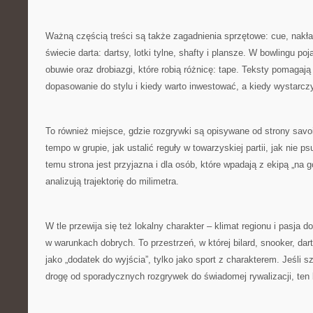
Ważną częścią treści są także zagadnienia sprzętowe: cue, nakład
świecie darta: dartsy, lotki tylne, shafty i plansze. W bowlingu poj
obuwie oraz drobiazgi, które robią różnicę: tape. Teksty pomagają
dopasowanie do stylu i kiedy warto inwestować, a kiedy wystarc
To również miejsce, gdzie rozgrywki są opisywane od strony savo
tempo w grupie, jak ustalić reguły w towarzyskiej partii, jak nie
temu strona jest przyjazna i dla osób, które wpadają z ekipą „na go
analizują trajektorię do milimetra.
W tle przewija się też lokalny charakter – klimat regionu i pasja 
w warunkach dobrych. To przestrzeń, w której bilard, snooker, dart
jako „dodatek do wyjścia”, tylko jako sport z charakterem. Jeśli sz
drogę od sporadycznych rozgrywek do świadomej rywalizacji, ten 