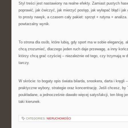
Styl treści jest nastawiony na realne efekty. Zamiast pustych has
poprawić, jak ćwiczyć, jak mierzyć postęp, jak wyłapać błąd i ja
to prosty nawyk, a czasem cały pakiet: sprzęt + rutyna + analiza.
powtarzalny wynik.
To strona dla osób, które lubią, gdy sport ma w sobie elegancję, al
chcą zrozumieć, dlaczego jeden ruch daje przewagę, a inny kończ
którzy chcą grać czyściej – niezależnie od tego, czy trzymają w dł
tarczy.
W skrócie: to bogaty opis świata bilarda, snookera, darta i kręgli
praktyczne wybory, strategie oraz koncentrację. Jeśli chcesz, by 
poukładane, a jednocześnie dawało więcej satysfakcji, ten blog j
taki kierunek.
CATEGORIES:
NIERUCHOMOŚCI