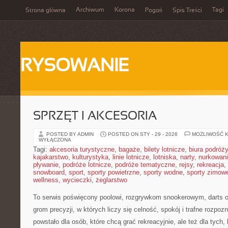
Archiwum
Korona
Tagi
Strona główna
Pogoń
Spis Treści
RYSOWANIE
SPRZĘT I AKCESORIA
POSTED BY ADMIN
POSTED ON STY - 29 - 2026
MOŻLIWOŚĆ 
WYŁĄCZONA
Tagi:
akcesoria turystyczne
,
bagaże
,
bilety lotnicze
,
biura podróży
kajakarstwo
,
kulturystyka
,
linie lotnicze
,
lotniska
,
narty
,
nurkowan
pływanie
,
podróże lotnicze
,
podróże tematyczne
,
rejsy
,
rekreacja
,
snowboard
,
sport
,
sporty powietrzne
,
sporty wodne
,
sporty zimow
wellness
,
wycieczki
,
żeglarstwo
To serwis poświęcony poolowi, rozgrywkom snookerowym, darts o
grom precyzji, w których liczy się celność, spokój i trafne rozpoz
powstało dla osób, które chcą grać rekreacyjnie, ale też dla tych,