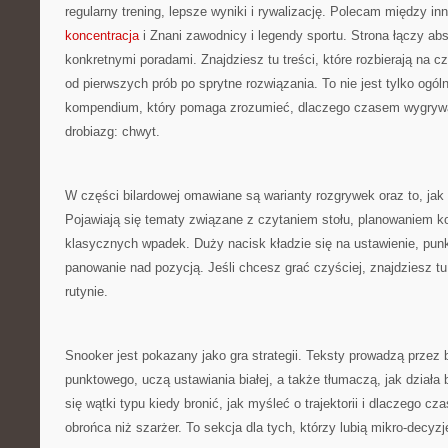
regularny trening, lepsze wyniki i rywalizację. Polecam między i
koncentracja
i Znani zawodnicy i legendy sportu. Strona łączy a
konkretnymi poradami. Znajdziesz tu treści, które rozbierają na c
od pierwszych prób po sprytne rozwiązania. To nie jest tylko ogó
kompendium, który pomaga zrozumieć, dlaczego czasem wygryw
drobiazg: chwyt.
W części bilardowej omawiane są warianty rozgrywek oraz to, jak 
Pojawiają się tematy związane z czytaniem stołu, planowaniem ko
klasycznych wpadek. Duży nacisk kładzie się na ustawienie, punk
panowanie nad pozycją. Jeśli chcesz grać czyściej, znajdziesz tu
rutynie.
Snooker jest pokazany jako gra strategii. Teksty prowadzą przez
punktowego, uczą ustawiania białej, a także tłumaczą, jak działa 
się wątki typu kiedy bronić, jak myśleć o trajektorii i dlaczego cz
obrońca niż szarżer. To sekcja dla tych, którzy lubią mikro-decyzj