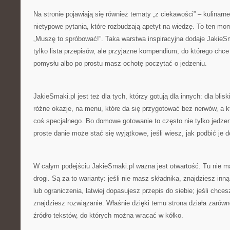
Na stronie pojawiają się również tematy „z ciekawości” – kulinarne
nietypowe pytania, które rozbudzają apetyt na wiedzę. To ten mom
„Muszę to spróbować!”. Taka warstwa inspiracyjna dodaje JakieSma
tylko lista przepisów, ale przyjazne kompendium, do którego chc
pomysłu albo po prostu masz ochotę poczytać o jedzeniu.
JakieSmaki.pl jest też dla tych, którzy gotują dla innych: dla bli
różne okazje, na menu, które da się przygotować bez nerwów, a k
coś specjalnego. Bo domowe gotowanie to często nie tylko jedzeni
proste danie może stać się wyjątkowe, jeśli wiesz, jak podbić je 
W całym podejściu JakieSmaki.pl ważna jest otwartość. Tu nie ma 
drogi. Są za to warianty: jeśli nie masz składnika, znajdziesz inną
lub ograniczenia, łatwiej dopasujesz przepis do siebie; jeśli chces
znajdziesz rozwiązanie. Właśnie dzięki temu strona działa zarówn
źródło tekstów, do których można wracać w kółko.