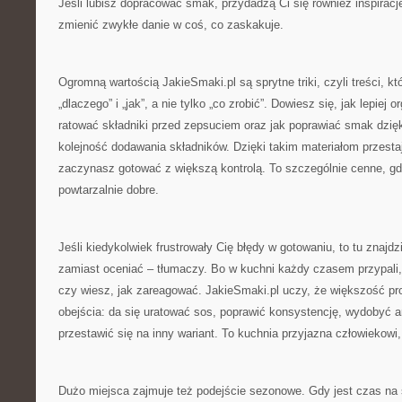
Jeśli lubisz dopracować smak, przydadzą Ci się również inspiracje
zmienić zwykłe danie w coś, co zaskakuje.
Ogromną wartością JakieSmaki.pl są sprytne triki, czyli treści, 
„dlaczego” i „jak”, a nie tylko „co zrobić”. Dowiesz się, jak lepiej 
ratować składniki przed zepsuciem oraz jak poprawiać smak dzię
kolejność dodawania składników. Dzięki takim materiałom przestaj
zaczynasz gotować z większą kontrolą. To szczególnie cenne, gd
powtarzalnie dobre.
Jeśli kiedykolwiek frustrowały Cię błędy w gotowaniu, to tu znajdz
zamiast oceniać – tłumaczy. Bo w kuchni każdy czasem przypali,
czy wiesz, jak zareagować. JakieSmaki.pl uczy, że większość p
obejścia: da się uratować sos, poprawić konsystencję, wydobyć 
przestawić się na inny wariant. To kuchnia przyjazna człowiekowi,
Dużo miejsca zajmuje też podejście sezonowe. Gdy jest czas na 