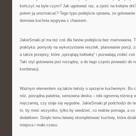
kończyć na byle czym? Jak ugotować raz, a zjeść na kolejne dni
potem ją urozmaicać? Tego typu podejście sprawia, że gotowanie 
domowa kuchnia wygrywa z chaosem.
JakieSmaki.pl ma też coś dla fanów podejścia bez marnowania. To
praktyka: pomysły na wykorzystanie resztek, planowanie porcji,
a także przepisy, które „sprzątają lodówkę” i pozwalają zrobić coś
Taki styl gotowania jest rozsądny, a do tego często prowadzi do 
kombinacji.
Ważnym elementem są także teksty o sprzęcie kuchennym. Bo c
nóż, porządna patelnia, sensowna deska – robi ogromną różnicę w
męczarnią, czy staje się wygodne. JakieSmaki.pl podchodzi do te
to, by mieć wszystko, tylko by wiedzieć, co realnie pomaga, a co
dodatkiem. Dzięki temu łatwiej skompletować kuchnię, która dział
miejsca i mało czasu.