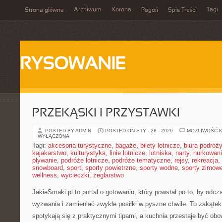
Archiwum
Korona
Tagi
Strona główna
Pogoń
Spis Treści
RYSOWANIE
PRZEKĄSKI I PRZYSTAWKI
POSTED BY ADMIN
POSTED ON STY - 28 - 2026
MOŻLIWOŚĆ 
WYŁĄCZONA
Tagi:
akcesoria turystyczne
,
bagaże
,
bilety lotnicze
,
biura podróży
kajakarstwo
,
kulturystyka
,
linie lotnicze
,
lotniska
,
narty
,
nurkowan
pływanie
,
podróże lotnicze
,
podróże tematyczne
,
rejsy
,
rekreacja
,
snowboard
,
sport
,
sporty powietrzne
,
sporty wodne
,
sporty zimow
wellness
,
wycieczki
,
żeglarstwo
JakieSmaki.pl to portal o gotowaniu, który powstał po to, by od
wyzwania i zamieniać zwykłe posiłki w pyszne chwile. To zakątek
spotykają się z praktycznymi tipami, a kuchnia przestaje być obo