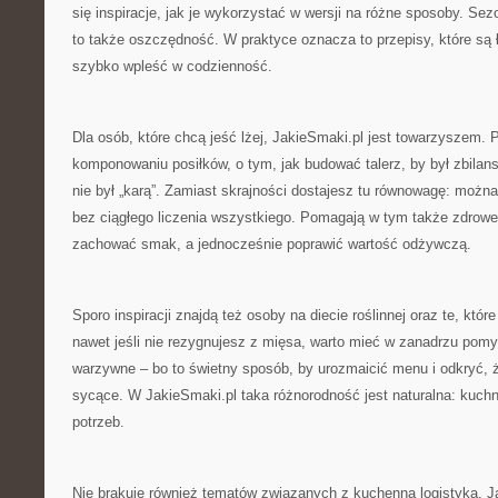
się inspiracje, jak je wykorzystać w wersji na różne sposoby. Se
to także oszczędność. W praktyce oznacza to przepisy, które są ła
szybko wpleść w codzienność.
Dla osób, które chcą jeść lżej, JakieSmaki.pl jest towarzyszem. 
komponowaniu posiłków, o tym, jak budować talerz, by był zbilan
nie był „karą”. Zamiast skrajności dostajesz tu równowagę: można
bez ciągłego liczenia wszystkiego. Pomagają w tym także zdrowe 
zachować smak, a jednocześnie poprawić wartość odżywczą.
Sporo inspiracji znajdą też osoby na diecie roślinnej oraz te, które
nawet jeśli nie rezygnujesz z mięsa, warto mieć w zanadrzu pomys
warzywne – bo to świetny sposób, by urozmaicić menu i odkryć, 
sycące. W JakieSmaki.pl taka różnorodność jest naturalna: kuch
potrzeb.
Nie brakuje również tematów związanych z kuchenną logistyką. Ja