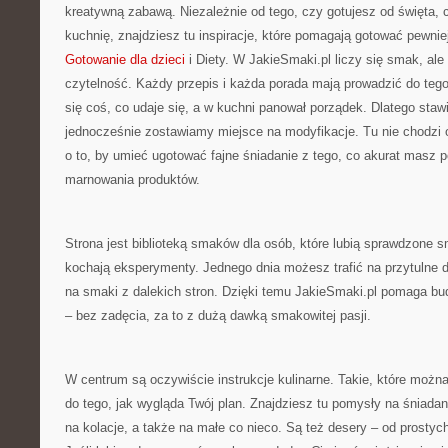
kreatywną zabawą. Niezależnie od tego, czy gotujesz od święta, 
kuchnię, znajdziesz tu inspiracje, które pomagają gotować pewniej
Gotowanie dla dzieci
i Diety. W JakieSmaki.pl liczy się smak, ale
czytelność. Każdy przepis i każda porada mają prowadzić do tego,
się coś, co udaje się, a w kuchni panował porządek. Dlatego staw
jednocześnie zostawiamy miejsce na modyfikacje. Tu nie chodzi o 
o to, by umieć ugotować fajne śniadanie z tego, co akurat masz p
marnowania produktów.
Strona jest biblioteką smaków dla osób, które lubią sprawdzone sm
kochają eksperymenty. Jednego dnia możesz trafić na przytulne da
na smaki z dalekich stron. Dzięki temu JakieSmaki.pl pomaga 
– bez zadęcia, za to z dużą dawką smakowitej pasji.
W centrum są oczywiście instrukcje kulinarne. Takie, które możn
do tego, jak wygląda Twój plan. Znajdziesz tu pomysły na śniadani
na kolacje, a także na małe co nieco. Są też desery – od prostyc