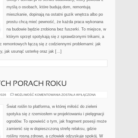
myślą o osobach, które budują dom, remontują
mieszkanie, dopinają na ostatni guzik wnętrza albo po
prostu chcą mieć pewność, że każda praca wykonana
na budowie będzie zrobiona bez fuszerki. To miejsce, w
którym sprzęt spotykają się z sprawdzonymi trikami, a
ac remontowych łączą się z codziennymi problemami: jak
y, jak usunąć usterkę oraz jak […]
CH PORACH ROKU
OGRÓD
 2026
MOŻLIWOŚĆ KOMENTOWANIA
ZOSTAŁA WYŁĄCZONA
W
RÓŻNYCH
PORACH
Świat roślin to platforma, w której miłość do zieleni
ROKU
spotyka się z rzemiosłem w projektowaniu i pielęgnacji
ogrodów. To opowieść o tym, jak fragment posesji może
zamienić się w dopieszczoną strefę relaksu, gdzie
rośliny rosną zdrowo, a człowiek odzyskuje spokój. W