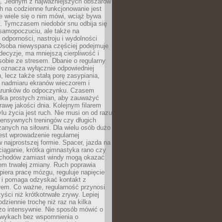
 Jednym z najważniejszych obszarów
h na codzienne funkcjonowanie jest
e wiele się o nim mówi, wciąż bywa
. Tymczasem niedobór snu odbija się
 samopoczuciu, ale także na
, odporności, nastroju i wydolności
Osoba niewyspana częściej podejmuje
ecyzje, ma mniejszą cierpliwość i
 sobie ze stresem. Dbanie o regularny
 oznacza wyłącznie odpowiedniej
n, lecz także stałą porę zasypiania,
e nadmiaru ekranów wieczorem i
arunków do odpoczynku. Czasem
ilka prostych zmian, aby zauważyć
awę jakości dnia. Kolejnym filarem
lu życia jest ruch. Nie musi on od razu
tensywnych treningów czy długich
anych na siłowni. Dla wielu osób dużo
est wprowadzenie regularnej
 najprostszej formie. Spacer, jazda na
ciąganie, krótka gimnastyka rano czy
schodów zamiast windy mogą okazać
em trwałej zmiany. Ruch poprawia
piera pracę mózgu, reguluje napięcie
 i pomaga odzyskać kontakt z
łem. Co ważne, regularność przynosi
yści niż krótkotrwałe zrywy. Lepiej
odziennie trochę niż raz na kilka
zo intensywnie. Nie sposób mówić o
wykach bez wspomnienia o