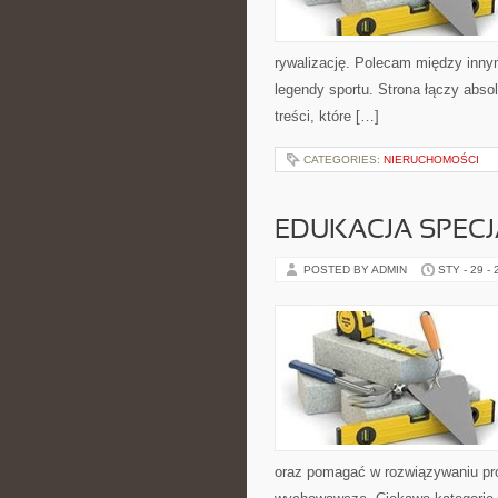
rywalizację. Polecam między innym
legendy sportu. Strona łączy abs
treści, które […]
CATEGORIES:
NIERUCHOMOŚCI
EDUKACJA SPECJ
POSTED BY ADMIN
STY - 29 -
oraz pomagać w rozwiązywaniu pr