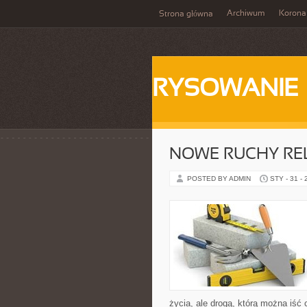
Archiwum
Korona
Strona główna
RYSOWANIE
NOWE RUCHY REL
POSTED BY ADMIN
STY - 31 -
życia, ale drogą, którą można iść 