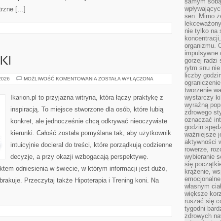
samym sobą.
wpływającyc
trzne […]
sen. Mimo ż
lekceważony
nie tylko na
koncentracji
organizmu. 
impulsywne d
KI
gorzej radzi
rytm snu nie
liczby godzi
SPRZĘT
 2026
MOŻLIWOŚĆ KOMENTOWANIA
ZOSTAŁA WYŁĄCZONA
ograniczeni
JEŹDZIECKI
tworzenie w
Ikarion.pl to przyjazna witryna, która łączy praktykę z
wystarczy k
wyraźną popr
inspiracją. To miejsce stworzone dla osób, które lubią
zdrowego sty
oznaczać in
konkret, ale jednocześnie chcą odkrywać nieoczywiste
godzin spędz
kierunki. Całość została pomyślana tak, aby użytkownik
ważniejsze j
aktywności w
intuicyjnie docierał do treści, które porządkują codzienne
rowerze, roz
decyzje, a przy okazji wzbogacają perspektywę.
wybieranie 
się początki
ktem odniesienia w świecie, w którym informacji jest dużo,
krążenie, ws
emocjonalne
akuje. Przeczytaj także Hipoterapia i Trening koni. Na
własnym cia
większe korz
ruszać się c
tygodni bard
zdrowych na