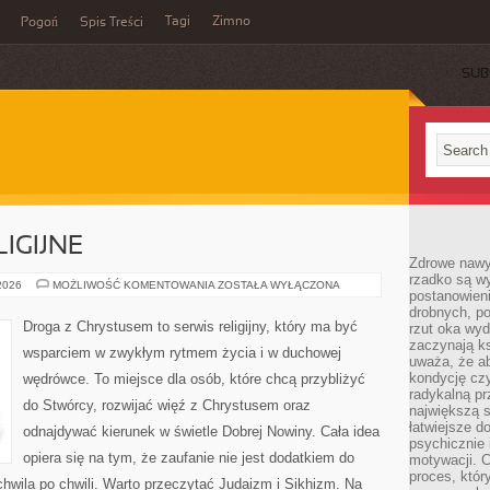
Tagi
Zimno
Pogoń
Spis Treści
SUB
IGIJNE
Zdrowe nawyk
rzadko są w
NOWE
 2026
MOŻLIWOŚĆ KOMENTOWANIA
ZOSTAŁA WYŁĄCZONA
postanowieni
RUCHY
RELIGIJNE
drobnych, po
Droga z Chrystusem to serwis religijny, który ma być
rzut oka wy
zaczynają ks
wsparciem w zwykłym rytmem życia i w duchowej
uważa, że a
kondycję czy
wędrówce. To miejsce dla osób, które chcą przybliżyć
radykalną p
do Stwórcy, rozwijać więź z Chrystusem oraz
największą s
łatwiejsze d
odnajdywać kierunek w świetle Dobrej Nowiny. Cała idea
psychicznie 
opiera się na tym, że zaufanie nie jest dodatkiem do
motywacji. C
proces, któr
chwila po chwili. Warto przeczytać Judaizm i Sikhizm. Na