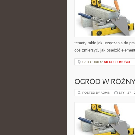
tematy takie jak urządzenia do pr
coś zmierzyć, jak osadzić element
CATEGORIES:
NIERUCHOMOŚCI
OGRÓD W RÓŻNY
POSTED BY ADMIN
STY - 27 -