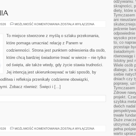
odżywianiu.
skrajności, 
diety, które
NIA
Tymczasem z
ani nieusta
skuteczniejs
CUDA
 2026
MOŻLIWOŚĆ KOMENTOWANIA
ZOSTAŁA WYŁĄCZONA
I
jedzenie bar
OBJAWIENIA
odpowiednie
To miejsce stworzone z myślą o szlaku przekonania,
wysoko prze
to, co napra
które pomaga umacniać relację z Panem w
przestaje b
codzienności. Strona jest punktem odniesienia dla osób,
świadomym e
równowagę i 
które chcą bardziej świadomie trwać w wierze – nie tylko
Istotny jest
od święta, ale także wtedy, gdy życie stawia trudności.
Wiele osób p
dlatego, że 
Jej intencją jest ukierunkowywać w taki sposób, by
siebie natyc
dniach czy t
dlitwa i refleksja przenikały codzienne obowiązki,
poprawy, uzn
nymi. Zobacz również: Święci i […]
Tymczasem o
Zdrowe nawyk
projekt. Cz
szybka metam
dwóch nadal 
perspektywa
trwałe fund
Duże znacze
utrzymać dob
SEN
pełna pośpie
 2026
MOŻLIWOŚĆ KOMENTOWANIA
ZOSTAŁA WYŁĄCZONA
DZIECKA
warto uprasz