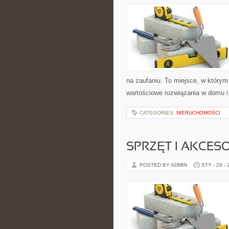
na zaufaniu. To miejsce, w którym
wartościowe rozwiązania w domu i 
CATEGORIES:
NIERUCHOMOŚCI
SPRZĘT I AKCES
POSTED BY ADMIN
STY - 29 -