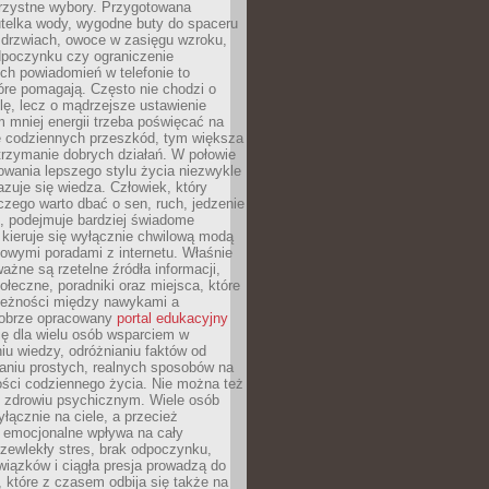
orzystne wybory. Przygotowana
utelka wody, wygodne buty do spaceru
 drzwiach, owoce w zasięgu wzroku,
dpoczynku czy ograniczenie
ch powiadomień w telefonie to
tóre pomagają. Często nie chodzi o
olę, lecz o mądrzejsze ustawienie
 mniej energii trzeba poświęcać na
 codziennych przeszkód, tym większa
trzymanie dobrych działań. W połowie
owania lepszego stylu życia niezwykle
uje się wiedza. Człowiek, który
czego warto dbać o sen, ruch, jedzenie
ę, podejmuje bardziej świadome
 kieruje się wyłącznie chwilową modą
owymi poradami z internetu. Właśnie
ważne są rzetelne źródła informacji,
łeczne, poradniki oraz miejsca, które
leżności między nawykami a
obrze opracowany
portal edukacyjny
ię dla wielu osób wsparciem w
u wiedzy, odróżnianiu faktów od
aniu prostych, realnych sposobów na
ości codziennego życia. Nie można też
 zdrowiu psychicznym. Wiele osób
yłącznie na ciele, a przecież
e emocjonalne wpływa na cały
zewlekły stres, brak odpoczynku,
iązków i ciągła presja prowadzą do
 które z czasem odbija się także na