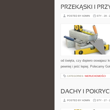
PRZEKĄSKI I PR
POSTED BY ADMIN
STY - 28 -
od święta, czy dopiero oswajasz k
pewniej i jeść lepiej. Polecamy Go
CATEGORIES:
NIERUCHOMOŚCI
DACHY I POKRY
POSTED BY ADMIN
STY - 27 -