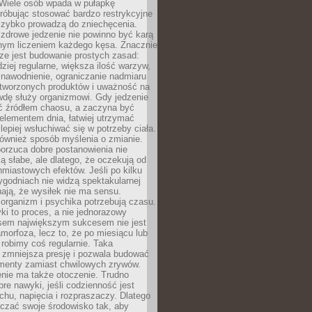
 Wiele osób wpada w pułapkę
próbując stosować bardzo restrykcyjne
 szybko prowadzą do zniechęcenia.
drowe jedzenie nie powinno być karą
nnym liczeniem każdego kęsa. Znacznie
ze jest budowanie prostych zasad:
dziej regularne, większa ilość warzyw,
 nawodnienie, ograniczanie nadmiaru
tworzonych produktów i uważność na
wdę służy organizmowi. Gdy jedzenie
yć źródłem chaosu, a zaczyna być
lementem dnia, łatwiej utrzymać
lepiej wsłuchiwać się w potrzeby ciała.
 również sposób myślenia o zmianie.
orzuca dobre postanowienia nie
są słabe, ale dlatego, że oczekują od
hmiastowych efektów. Jeśli po kilku
ygodniach nie widzą spektakularnej
ają, że wysiłek nie ma sensu.
rganizm i psychika potrzebują czasu.
i to proces, a nie jednorazowy
asem największym sukcesem nie jest
orfoza, lecz to, że po miesiącu lub
robimy coś regularnie. Taka
 zmniejsza presję i pozwala budować
amenty zamiast chwilowych zrywów.
nie ma także otoczenie. Trudno
re nawyki, jeśli codzienność jest
chu, napięcia i rozpraszaczy. Dlatego
czać swoje środowisko tak, aby