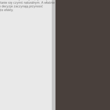
tanie się czymś naturalnym. A właśnie
e decyzje zaczynają przynosić
że efekty.