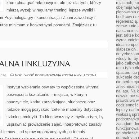
które chcą grać rekreacyjnie, ale też dla tych, którzy
relacjach, k
obejmują wi
mierzą wyżej: w regularny trening, lepsze wyniki i
planowania c
bodźców i s
i Psychologia gry i koncentracja i Znani zawodnicy i
regeneracją
olutne minimum z konkretnymi poradami. Znajdziesz tu
zdrowiu nie j
nauczenie s
jest także 
wyrozumiałoś
idealnie up
słabsze dni,
dotychczasow
wtedy to, by
jako całkowi
ALNA I INKLUZYJNA
razu tylko d
spaceru lub 
EDUKACJA
 2026
MOŻLIWOŚĆ KOMENTOWANIA
ZOSTAŁA WYŁĄCZONA
sukcesie dec
SPECJALNA
nie perfekcj
I
INKLUZYJNA
zniechęceni
Instytut wspierania oświaty to współczesna witryna
na lata. Na 
poświęcona kształceniu – miejsce, w którym
nawyki nie 
prawdziwa wa
nauczyciele, kadra zarządzająca, słuchacze oraz
codzienność.
rodzice mogą pozyskać rzetelne materiały dotyczące
lepszy nastr
większą spra
szkolnej praktyki. To blog tworzony z myślą o tym, by
podporządko
zasadom, lec
usprawniać prowadzenie zajęć, interpretować zasady
funkcjonowan
oblemów – od spraw organizacyjnych po tematy
go obciążać.
do realnych 