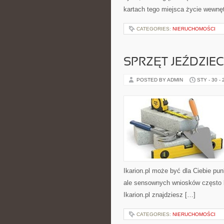
kartach tego miejsca życie wewnę
CATEGORIES:
NIERUCHOMOŚCI
SPRZĘT JEŹDZIEC
POSTED BY ADMIN
STY - 30 -
Ikarion.pl może być dla Ciebie pun
ale sensownych wniosków często br
Ikarion.pl znajdziesz […]
CATEGORIES:
NIERUCHOMOŚCI