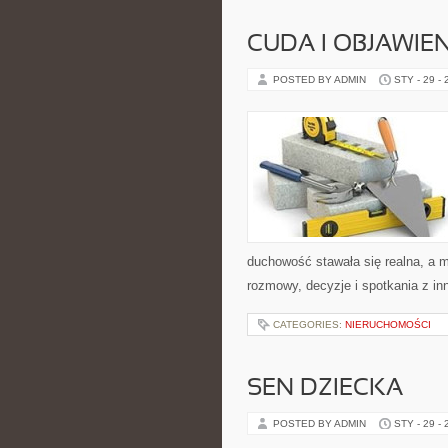
CUDA I OBJAWIE
POSTED BY ADMIN
STY - 29 -
duchowość stawała się realna, a mo
rozmowy, decyzje i spotkania z in
CATEGORIES:
NIERUCHOMOŚCI
SEN DZIECKA
POSTED BY ADMIN
STY - 29 -