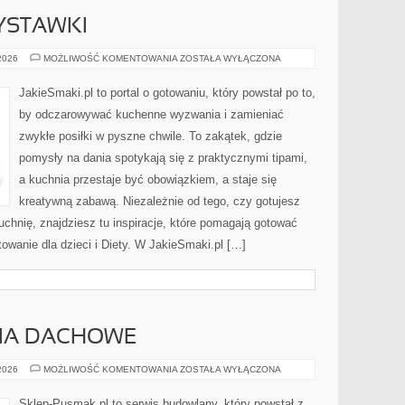
ZYSTAWKI
PRZEKĄSKI
 2026
MOŻLIWOŚĆ KOMENTOWANIA
ZOSTAŁA WYŁĄCZONA
I
PRZYSTAWKI
JakieSmaki.pl to portal o gotowaniu, który powstał po to,
by odczarowywać kuchenne wyzwania i zamieniać
zwykłe posiłki w pyszne chwile. To zakątek, gdzie
pomysły na dania spotykają się z praktycznymi tipami,
a kuchnia przestaje być obowiązkiem, a staje się
kreatywną zabawą. Niezależnie od tego, czy gotujesz
uchnię, znajdziesz tu inspiracje, które pomagają gotować
towanie dla dzieci i Diety. W JakieSmaki.pl […]
CIA DACHOWE
DACHY
 2026
MOŻLIWOŚĆ KOMENTOWANIA
ZOSTAŁA WYŁĄCZONA
I
POKRYCIA
DACHOWE
Sklep-Pusmak.pl to serwis budowlany, który powstał z