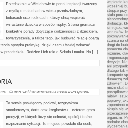
wspierało k
Przedszkole w Wielichowie to portal inspiracji tworzony
wcześniej b
stojące przy
z myślą o maluchach w wieku przedszkolnym,
stała pora o
bobasach oraz rodzicach, którzy chcą wspierać
niepotrzebny
drobiazgi, k
wzrastanie dziecka w sposób mądry. Strona gromadzi
silniejszą w
konkretne porady dotyczące codzienności z dzieckiem,
warunków. Im
pokonywanie
towarzyszenia, a także tego, jak budować relację opartą
szansa na u
drogi do bud
 teoria spotyka praktykę, dzięki czemu łatwiej wdrażać
pomocna okaz
w przedszkolu. Rodzice i ich rola o Szkoła i nauka. Na […]
rozumie, dla
i regeneracj
decyzje. Nie
ani przypadk
dlatego tak 
kampanie spo
tłumaczą za
ORIA
zdrowiem. D
może stać s
porządkowani
SPRZĘT
 2026
MOŻLIWOŚĆ KOMENTOWANIA
ZOSTAŁA WYŁĄCZONA
I
mitów i szuk
AKCESORIA
poprawę jak
To serwis poświęcony poolowi, rozgrywkom
zapominać o
skupia się w
snookerowym, darts oraz kręglarstwu – czterem grom
przeciążeni
precyzji, w których liczy się celność, spokój i trafne
organizm. Pr
nadmiar obow
rozpoznanie sytuacji. To miejsce powstało dla osób,
wyczerpania,