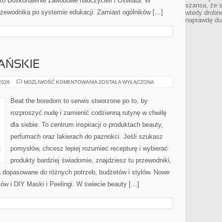
to Doskonalenie zawodowe nauczycieli i Oświata. W
szansa, że s
 przewodnika po systemie edukacji. Zamiast ogólników […]
wtedy drobn
naprawdę du
AŃSKIE
KOSMETYKI
 2026
MOŻLIWOŚĆ KOMENTOWANIA
ZOSTAŁA WYŁĄCZONA
WEGAŃSKIE
Beat the boredom to serwis stworzone po to, by
rozproszyć nudę i zamienić codzienną rutynę w chwilę
dla siebie. To centrum inspiracji o produktach beauty,
perfumach oraz lakierach do paznokci. Jeśli szukasz
pomysłów, chcesz lepiej rozumieć recepturę i wybierać
produkty bardziej świadomie, znajdziesz tu przewodniki,
a dopasowane do różnych potrzeb, budżetów i stylów. Nowe
ów i DIY Maski i Peelingi. W świecie beauty […]