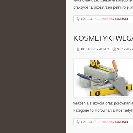
wychowawcze. Ciekawe kategorie 
praktyce ta przestrzeń pełni rolę
CATEGORIES:
NIERUCHOMOŚCI
KOSMETYKI WEG
POSTED BY ADMIN
STY - 28 -
wrażenia z użycia oraz porównani
kategorie to Porównania Kosmetyk
CATEGORIES:
NIERUCHOMOŚCI