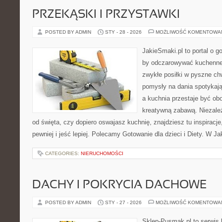
PRZEKĄSKI I PRZYSTAWKI
POSTED BY ADMIN
STY - 28 - 2026
MOŻLIWOŚĆ KOMENTOWA
JakieSmaki.pl to portal o g
by odczarowywać kuchenne
zwykłe posiłki w pyszne chw
pomysły na dania spotykają
a kuchnia przestaje być obo
kreatywną zabawą. Niezależ
od święta, czy dopiero oswajasz kuchnię, znajdziesz tu inspiracj
pewniej i jeść lepiej. Polecamy Gotowanie dla dzieci i Diety. W J
CATEGORIES:
NIERUCHOMOŚCI
DACHY I POKRYCIA DACHOWE
POSTED BY ADMIN
STY - 27 - 2026
MOŻLIWOŚĆ KOMENTOWA
Sklep-Pusmak.pl to serwis 