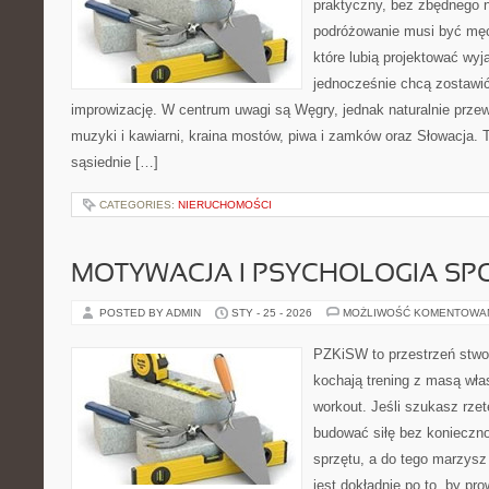
praktyczny, bez zbędnego n
podróżowanie musi być męc
które lubią projektować wyj
jednocześnie chcą zostawić
improwizację. W centrum uwagi są Węgry, jednak naturalnie przewij
muzyki i kawiarni, kraina mostów, piwa i zamków oraz Słowacja. T
sąsiednie […]
CATEGORIES:
NIERUCHOMOŚCI
MOTYWACJA I PSYCHOLOGIA SP
POSTED BY ADMIN
STY - 25 - 2026
MOŻLIWOŚĆ KOMENTOWA
PZKiSW to przestrzeń stwor
kochają trening z masą włas
workout. Jeśli szukasz rzet
budować siłę bez konieczno
sprzętu, a do tego marzysz 
jest dokładnie po to, by pr