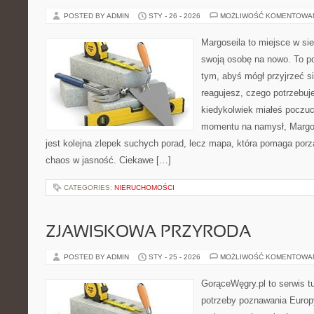
POSTED BY ADMIN
STY - 26 - 2026
MOŻLIWOŚĆ KOMENTOWA
Margoseila to miejsce w si
swoją osobę na nowo. To po
tym, abyś mógł przyjrzeć si
reagujesz, czego potrzebuje
kiedykolwiek miałeś poczuci
momentu na namysł, Margose
jest kolejna zlepek suchych porad, lecz mapa, która pomaga por
chaos w jasność. Ciekawe […]
CATEGORIES:
NIERUCHOMOŚCI
ZJAWISKOWA PRZYRODA
POSTED BY ADMIN
STY - 25 - 2026
MOŻLIWOŚĆ KOMENTOWA
GorąceWęgry.pl to serwis tu
potrzeby poznawania Euro