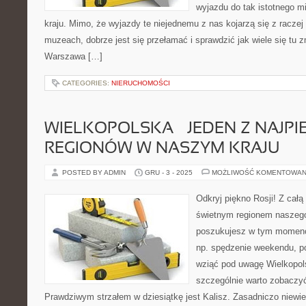
wyjazdu do tak istotnego mi
kraju. Mimo, że wyjazdy te niejednemu z nas kojarzą się z racze
muzeach, dobrze jest się przełamać i sprawdzić jak wiele się tu z
Warszawa […]
CATEGORIES:
NIERUCHOMOŚCI
WIELKOPOLSKA – JEDEN Z NAJPI
REGIONÓW W NASZYM KRAJU
POSTED BY ADMIN
GRU - 3 - 2025
MOŻLIWOŚĆ KOMENTOWAN
Odkryj piękno Rosji! Z cał
świetnym regionem naszego 
poszukujesz w tym momenc
np. spędzenie weekendu, po
wziąć pod uwagę Wielkopols
szczególnie warto zobaczy
Prawdziwym strzałem w dziesiątkę jest Kalisz. Zasadniczo niewie