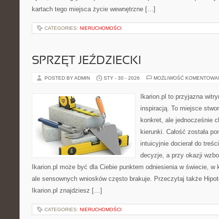
kartach tego miejsca życie wewnętrzne […]
CATEGORIES:
NIERUCHOMOŚCI
SPRZĘT JEŹDZIECKI
POSTED BY ADMIN
STY - 30 - 2026
MOŻLIWOŚĆ KOMENTOWA
Ikarion.pl to przyjazna witr
inspiracją. To miejsce stwor
konkret, ale jednocześnie 
kierunki. Całość została p
intuicyjnie docierał do treś
decyzje, a przy okazji wzb
Ikarion.pl może być dla Ciebie punktem odniesienia w świecie, w k
ale sensownych wniosków często brakuje. Przeczytaj także Hipote
Ikarion.pl znajdziesz […]
CATEGORIES:
NIERUCHOMOŚCI