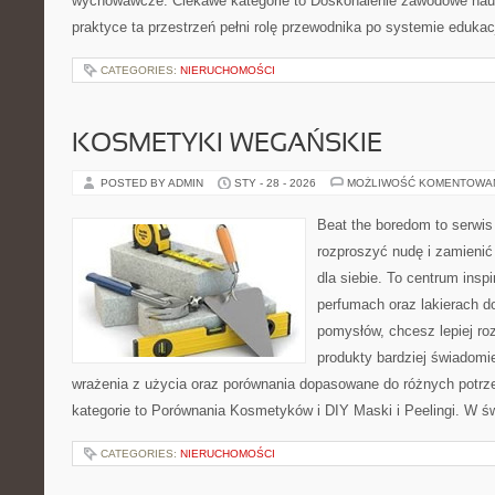
wychowawcze. Ciekawe kategorie to Doskonalenie zawodowe nauc
praktyce ta przestrzeń pełni rolę przewodnika po systemie edukac
CATEGORIES:
NIERUCHOMOŚCI
KOSMETYKI WEGAŃSKIE
POSTED BY ADMIN
STY - 28 - 2026
MOŻLIWOŚĆ KOMENTOWA
Beat the boredom to serwis
rozproszyć nudę i zamienić
dla siebie. To centrum inspi
perfumach oraz lakierach d
pomysłów, chcesz lepiej ro
produkty bardziej świadomie
wrażenia z użycia oraz porównania dopasowane do różnych potrze
kategorie to Porównania Kosmetyków i DIY Maski i Peelingi. W ś
CATEGORIES:
NIERUCHOMOŚCI