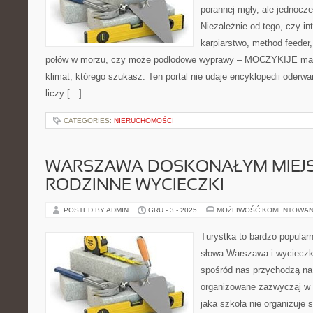
porannej mgły, ale jednocze
Niezależnie od tego, czy in
karpiarstwo, method feede
połów w morzu, czy może podlodowe wyprawy – MOCZYKIJE ma w
klimat, którego szukasz. Ten portal nie udaje encyklopedii oderwa
liczy […]
CATEGORIES:
NIERUCHOMOŚCI
WARSZAWA DOSKONAŁYM MIEJ
RODZINNE WYCIECZKI
POSTED BY ADMIN
GRU - 3 - 2025
MOŻLIWOŚĆ KOMENTOWAN
Turystka to bardzo popular
słowa Warszawa i wycieczk
spośród nas przychodzą na
organizowane zazwyczaj w 
jaka szkoła nie organizuj