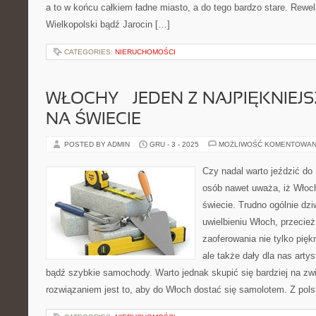
a to w końcu całkiem ładne miasto, a do tego bardzo stare. Rewel
Wielkopolski bądź Jarocin […]
CATEGORIES:
NIERUCHOMOŚCI
WŁOCHY – JEDEN Z NAJPIĘKNIE
NA ŚWIECIE
POSTED BY ADMIN
GRU - 3 - 2025
MOŻLIWOŚĆ KOMENTOWAN
Czy nadal warto jeździć do
osób nawet uważa, iż Włochy
świecie. Trudno ogólnie dz
uwielbieniu Włoch, przecie
zaoferowania nie tylko pięk
ale także dały dla nas arty
bądź szybkie samochody. Warto jednak skupić się bardziej na zwi
rozwiązaniem jest to, aby do Włoch dostać się samolotem. Z pol