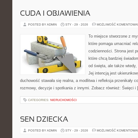
CUDA I OBJAWIENIA
POSTED BY ADMIN
STY - 29 - 2026
MOŻLIWOŚĆ KOMENTOWA
To miejsce stworzone z myś
które pomaga umacniać rel
codzienności. Strona jest p
które chcą bardziej świadom
od święta, ale także wtedy,
Jej intencją jest ukierunko
duchowość stawała się realna, a modlitwa i refleksja przenikały c
rozmowy, decyzje i spotkania z innymi. Zobacz również: Święci i
CATEGORIES:
NIERUCHOMOŚCI
SEN DZIECKA
POSTED BY ADMIN
STY - 29 - 2026
MOŻLIWOŚĆ KOMENTOWA