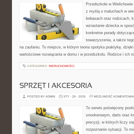
Przedszkole w Wielichowie t
z myślą o maluchach w wie
bobasach oraz rodzicach, k
wzrastanie dziecka w spos
konkretne porady dotyczące
towarzyszenia, a także tego
na zaufaniu. To miejsce, w którym teoria spotyka praktykę, dzięk
wartościowe rozwiązania w domu i w przedszkolu. Rodzice i ich ro
CATEGORIES:
NIERUCHOMOŚCI
SPRZĘT I AKCESORIA
POSTED BY ADMIN
STY - 29 - 2026
MOŻLIWOŚĆ KOMENTOWA
To serwis poświęcony pool
snookerowym, darts oraz k
precyzji, w których liczy si
rozpoznanie sytuacji. To mi