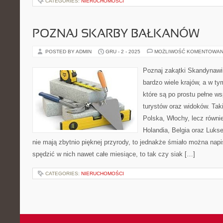
CATEGORIES:
NIERUCHOMOŚCI
POZNAJ SKARBY BAŁKANÓW
POSTED BY ADMIN
GRU - 2 - 2025
MOŻLIWOŚĆ KOMENTOWAN
Poznaj zakątki Skandynawii
bardzo wiele krajów, a w ty
które są po prostu pełne wsp
turystów oraz widoków. Tak
Polska, Włochy, lecz równi
Holandia, Belgia oraz Lukse
nie mają zbytnio pięknej przyrody, to jednakże śmiało można nap
spędzić w nich nawet całe miesiące, to tak czy siak […]
CATEGORIES:
NIERUCHOMOŚCI