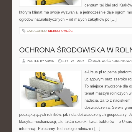
centrum tej idei stoi Kraków 
którym klimat ma swoje wyzwania, a jednocześnie daje ogrom moż
ogrodów naturalistycznych – od małych zakątków po […]
CATEGORIES:
NIERUCHOMOŚCI
OCHRONA ŚRODOWISKA W ROLN
POSTED BY ADMIN
STY - 26 - 2026
MOŻLIWOŚĆ KOMENTOWA
e-Ursus.pl to pełna platf
uciągowym oraz szeroko roz
To miejsce stworzone dla o
temat maszyn rolniczych w
nadęcia, za to z naciskiem
doświadczenia. Serwis grom
początkujących rolników, jak i dla doświadczonych gospodarzy. Jeś
klasyka mechanizacji, ale także szeroki świat traktorów – e-Urs
informacji. Polecamy Technologie rolnicze i […]