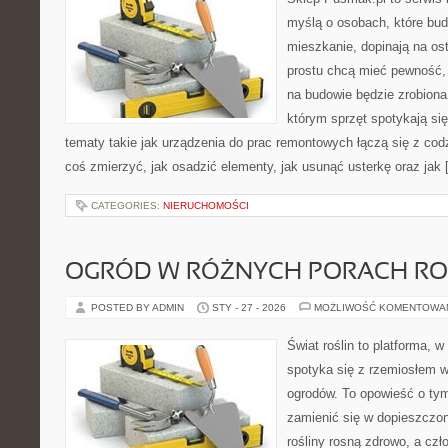
myślą o osobach, które bud
mieszkanie, dopinają na ost
prostu chcą mieć pewność,
na budowie będzie zrobiona
którym sprzęt spotykają si
tematy takie jak urządzenia do prac remontowych łączą się z cod
coś zmierzyć, jak osadzić elementy, jak usunąć usterkę oraz jak
CATEGORIES:
NIERUCHOMOŚCI
OGRÓD W RÓŻNYCH PORACH R
POSTED BY ADMIN
STY - 27 - 2026
MOŻLIWOŚĆ KOMENTOWA
Świat roślin to platforma, w 
spotyka się z rzemiosłem w 
ogrodów. To opowieść o tym
zamienić się w dopieszczoną
rośliny rosną zdrowo, a cz