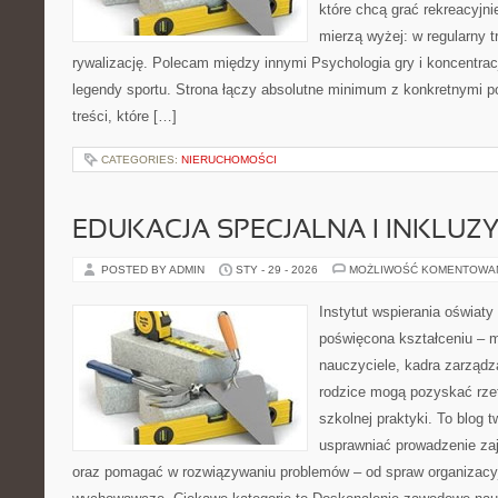
które chcą grać rekreacyjnie
mierzą wyżej: w regularny tr
rywalizację. Polecam między innymi Psychologia gry i koncentracj
legendy sportu. Strona łączy absolutne minimum z konkretnymi p
treści, które […]
CATEGORIES:
NIERUCHOMOŚCI
EDUKACJA SPECJALNA I INKLUZ
POSTED BY ADMIN
STY - 29 - 2026
MOŻLIWOŚĆ KOMENTOWA
Instytut wspierania oświaty
poświęcona kształceniu – m
nauczyciele, kadra zarządz
rodzice mogą pozyskać rzet
szkolnej praktyki. To blog 
usprawniać prowadzenie zaj
oraz pomagać w rozwiązywaniu problemów – od spraw organizacy