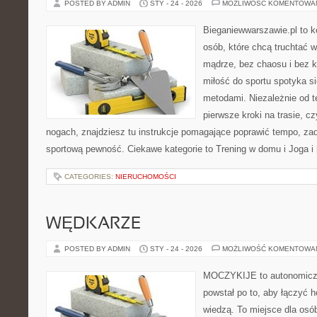
POSTED BY ADMIN
STY - 24 - 2026
MOŻLIWOŚĆ KOMENTOWA
Bieganiewwarszawie.pl to 
osób, które chcą truchtać w
mądrze, bez chaosu i bez ko
miłość do sportu spotyka s
metodami. Niezależnie od t
pierwsze kroki na trasie, c
nogach, znajdziesz tu instrukcje pomagające poprawić tempo, za
sportową pewność. Ciekawe kategorie to Trening w domu i Joga i
CATEGORIES:
NIERUCHOMOŚCI
WĘDKARZE
POSTED BY ADMIN
STY - 24 - 2026
MOŻLIWOŚĆ KOMENTOWA
MOCZYKIJE to autonomiczny
powstał po to, aby łączyć 
wiedzą. To miejsce dla osó