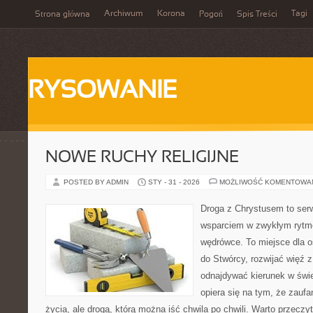
Archiwum
Korona
Tagi
Strona główna
Pogoń
Spis Treści
RYSOWANIE
NOWE RUCHY RELIGIJNE
POSTED BY ADMIN
STY - 31 - 2026
MOŻLIWOŚĆ KOMENTOWA
Droga z Chrystusem to serwi
wsparciem w zwykłym rytm
wędrówce. To miejsce dla o
do Stwórcy, rozwijać więź 
odnajdywać kierunek w świe
opiera się na tym, że zaufa
życia, ale drogą, którą można iść chwila po chwili. Warto przecz