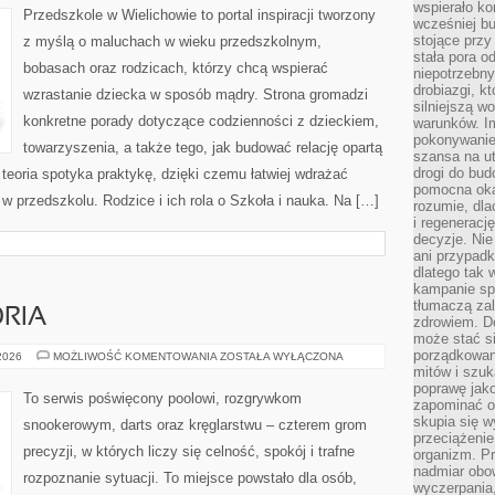
wspierało k
Przedszkole w Wielichowie to portal inspiracji tworzony
wcześniej b
stojące przy
z myślą o maluchach w wieku przedszkolnym,
stała pora o
bobasach oraz rodzicach, którzy chcą wspierać
niepotrzebny
drobiazgi, k
wzrastanie dziecka w sposób mądry. Strona gromadzi
silniejszą w
konkretne porady dotyczące codzienności z dzieckiem,
warunków. Im
pokonywanie
towarzyszenia, a także tego, jak budować relację opartą
szansa na u
drogi do bud
 teoria spotyka praktykę, dzięki czemu łatwiej wdrażać
pomocna okaz
w przedszkolu. Rodzice i ich rola o Szkoła i nauka. Na […]
rozumie, dla
i regeneracj
decyzje. Nie
ani przypadk
dlatego tak 
kampanie spo
tłumaczą za
ORIA
zdrowiem. D
może stać s
porządkowani
SPRZĘT
 2026
MOŻLIWOŚĆ KOMENTOWANIA
ZOSTAŁA WYŁĄCZONA
I
mitów i szuk
AKCESORIA
poprawę jak
To serwis poświęcony poolowi, rozgrywkom
zapominać o
skupia się w
snookerowym, darts oraz kręglarstwu – czterem grom
przeciążeni
precyzji, w których liczy się celność, spokój i trafne
organizm. Pr
nadmiar obow
rozpoznanie sytuacji. To miejsce powstało dla osób,
wyczerpania,