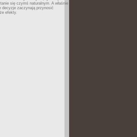
tanie się czymś naturalnym. A właśnie
e decyzje zaczynają przynosić
że efekty.