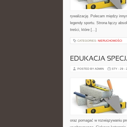
rywalizację. Polecam między innym
legendy sportu. Strona łączy abs
treści, które […]
CATEGORIES:
NIERUCHOMOŚCI
EDUKACJA SPECJ
POSTED BY ADMIN
STY - 29 -
oraz pomagać w rozwiązywaniu pr