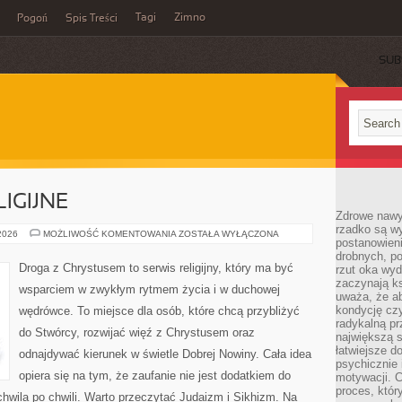
Tagi
Zimno
Pogoń
Spis Treści
SUB
IGIJNE
Zdrowe nawyk
rzadko są w
NOWE
 2026
MOŻLIWOŚĆ KOMENTOWANIA
ZOSTAŁA WYŁĄCZONA
postanowieni
RUCHY
RELIGIJNE
drobnych, po
Droga z Chrystusem to serwis religijny, który ma być
rzut oka wy
zaczynają ks
wsparciem w zwykłym rytmem życia i w duchowej
uważa, że a
kondycję czy
wędrówce. To miejsce dla osób, które chcą przybliżyć
radykalną p
do Stwórcy, rozwijać więź z Chrystusem oraz
największą s
łatwiejsze d
odnajdywać kierunek w świetle Dobrej Nowiny. Cała idea
psychicznie 
opiera się na tym, że zaufanie nie jest dodatkiem do
motywacji. C
proces, któr
chwila po chwili. Warto przeczytać Judaizm i Sikhizm. Na