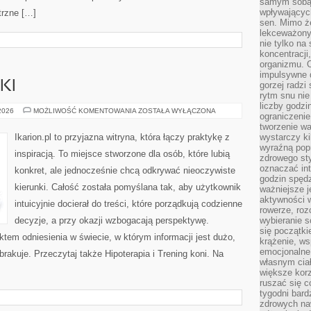
samym sobą.
wpływającyc
trzne […]
sen. Mimo ż
lekceważony
nie tylko na
koncentracji
organizmu. 
impulsywne d
KI
gorzej radzi
rytm snu nie
liczby godzi
SPRZĘT
 2026
MOŻLIWOŚĆ KOMENTOWANIA
ZOSTAŁA WYŁĄCZONA
ograniczeni
JEŹDZIECKI
tworzenie w
Ikarion.pl to przyjazna witryna, która łączy praktykę z
wystarczy k
wyraźną popr
inspiracją. To miejsce stworzone dla osób, które lubią
zdrowego sty
oznaczać in
konkret, ale jednocześnie chcą odkrywać nieoczywiste
godzin spędz
kierunki. Całość została pomyślana tak, aby użytkownik
ważniejsze j
aktywności w
intuicyjnie docierał do treści, które porządkują codzienne
rowerze, roz
decyzje, a przy okazji wzbogacają perspektywę.
wybieranie 
się początki
ktem odniesienia w świecie, w którym informacji jest dużo,
krążenie, ws
emocjonalne
akuje. Przeczytaj także Hipoterapia i Trening koni. Na
własnym cia
większe korz
ruszać się c
tygodni bard
zdrowych na