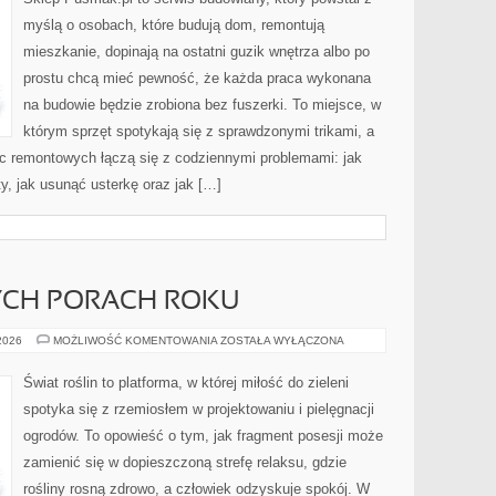
myślą o osobach, które budują dom, remontują
mieszkanie, dopinają na ostatni guzik wnętrza albo po
prostu chcą mieć pewność, że każda praca wykonana
na budowie będzie zrobiona bez fuszerki. To miejsce, w
którym sprzęt spotykają się z sprawdzonymi trikami, a
ac remontowych łączą się z codziennymi problemami: jak
y, jak usunąć usterkę oraz jak […]
CH PORACH ROKU
OGRÓD
 2026
MOŻLIWOŚĆ KOMENTOWANIA
ZOSTAŁA WYŁĄCZONA
W
RÓŻNYCH
PORACH
Świat roślin to platforma, w której miłość do zieleni
ROKU
spotyka się z rzemiosłem w projektowaniu i pielęgnacji
ogrodów. To opowieść o tym, jak fragment posesji może
zamienić się w dopieszczoną strefę relaksu, gdzie
rośliny rosną zdrowo, a człowiek odzyskuje spokój. W