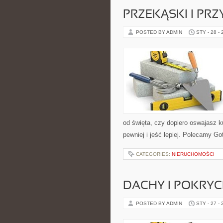
PRZEKĄSKI I PR
POSTED BY ADMIN
STY - 28 -
od święta, czy dopiero oswajasz k
pewniej i jeść lepiej. Polecamy Go
CATEGORIES:
NIERUCHOMOŚCI
DACHY I POKRY
POSTED BY ADMIN
STY - 27 -