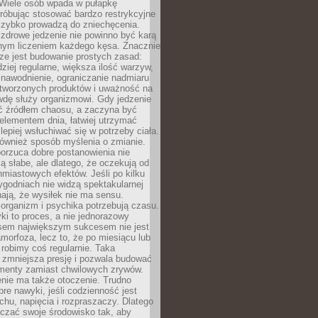
 Wiele osób wpada w pułapkę
próbując stosować bardzo restrykcyjne
 szybko prowadzą do zniechęcenia.
drowe jedzenie nie powinno być karą
nnym liczeniem każdego kęsa. Znacznie
ze jest budowanie prostych zasad:
dziej regularne, większa ilość warzyw,
 nawodnienie, ograniczanie nadmiaru
tworzonych produktów i uważność na
wdę służy organizmowi. Gdy jedzenie
yć źródłem chaosu, a zaczyna być
lementem dnia, łatwiej utrzymać
lepiej wsłuchiwać się w potrzeby ciała.
 również sposób myślenia o zmianie.
orzuca dobre postanowienia nie
są słabe, ale dlatego, że oczekują od
hmiastowych efektów. Jeśli po kilku
ygodniach nie widzą spektakularnej
ają, że wysiłek nie ma sensu.
rganizm i psychika potrzebują czasu.
i to proces, a nie jednorazowy
asem największym sukcesem nie jest
orfoza, lecz to, że po miesiącu lub
robimy coś regularnie. Taka
 zmniejsza presję i pozwala budować
amenty zamiast chwilowych zrywów.
nie ma także otoczenie. Trudno
re nawyki, jeśli codzienność jest
chu, napięcia i rozpraszaczy. Dlatego
czać swoje środowisko tak, aby