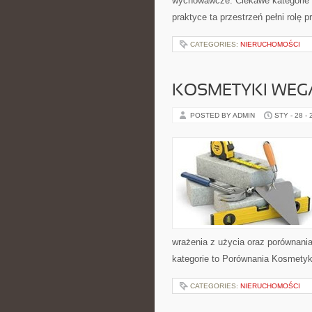
wychowawcze. Ciekawe kategorie 
praktyce ta przestrzeń pełni rolę
CATEGORIES:
NIERUCHOMOŚCI
KOSMETYKI WEG
POSTED BY ADMIN
STY - 28 -
wrażenia z użycia oraz porównani
kategorie to Porównania Kosmetyk
CATEGORIES:
NIERUCHOMOŚCI