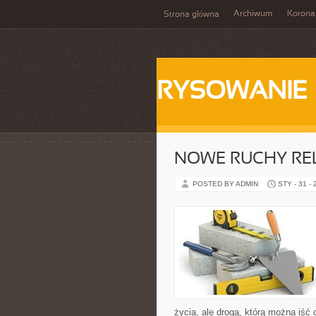
Archiwum
Korona
Strona główna
RYSOWANIE
NOWE RUCHY REL
POSTED BY ADMIN
STY - 31 -
życia, ale drogą, którą można iść 