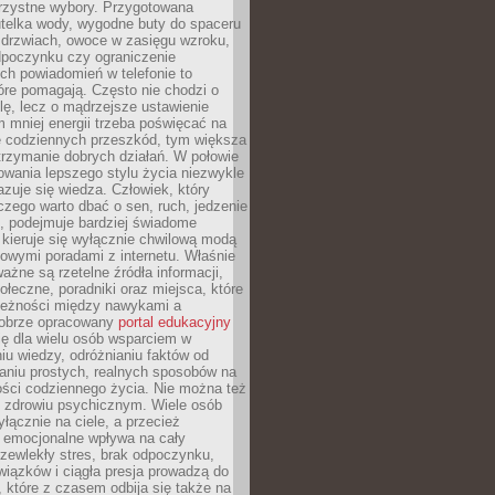
orzystne wybory. Przygotowana
utelka wody, wygodne buty do spaceru
 drzwiach, owoce w zasięgu wzroku,
dpoczynku czy ograniczenie
ch powiadomień w telefonie to
tóre pomagają. Często nie chodzi o
olę, lecz o mądrzejsze ustawienie
 mniej energii trzeba poświęcać na
 codziennych przeszkód, tym większa
trzymanie dobrych działań. W połowie
owania lepszego stylu życia niezwykle
uje się wiedza. Człowiek, który
czego warto dbać o sen, ruch, jedzenie
ę, podejmuje bardziej świadome
 kieruje się wyłącznie chwilową modą
owymi poradami z internetu. Właśnie
ważne są rzetelne źródła informacji,
łeczne, poradniki oraz miejsca, które
leżności między nawykami a
obrze opracowany
portal edukacyjny
ię dla wielu osób wsparciem w
u wiedzy, odróżnianiu faktów od
aniu prostych, realnych sposobów na
ości codziennego życia. Nie można też
 zdrowiu psychicznym. Wiele osób
yłącznie na ciele, a przecież
e emocjonalne wpływa na cały
zewlekły stres, brak odpoczynku,
iązków i ciągła presja prowadzą do
 które z czasem odbija się także na