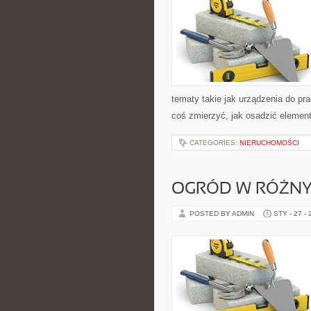
tematy takie jak urządzenia do pr
coś zmierzyć, jak osadzić element
CATEGORIES:
NIERUCHOMOŚCI
OGRÓD W RÓŻNY
POSTED BY ADMIN
STY - 27 -