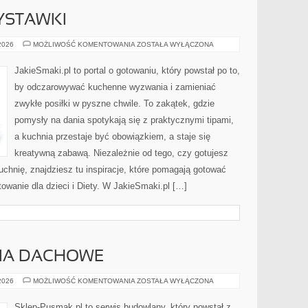
ZYSTAWKI
PRZEKĄSKI
 2026
MOŻLIWOŚĆ KOMENTOWANIA
ZOSTAŁA WYŁĄCZONA
I
PRZYSTAWKI
JakieSmaki.pl to portal o gotowaniu, który powstał po to,
by odczarowywać kuchenne wyzwania i zamieniać
zwykłe posiłki w pyszne chwile. To zakątek, gdzie
pomysły na dania spotykają się z praktycznymi tipami,
a kuchnia przestaje być obowiązkiem, a staje się
kreatywną zabawą. Niezależnie od tego, czy gotujesz
uchnię, znajdziesz tu inspiracje, które pomagają gotować
towanie dla dzieci i Diety. W JakieSmaki.pl […]
CIA DACHOWE
DACHY
 2026
MOŻLIWOŚĆ KOMENTOWANIA
ZOSTAŁA WYŁĄCZONA
I
POKRYCIA
DACHOWE
Sklep-Pusmak.pl to serwis budowlany, który powstał z