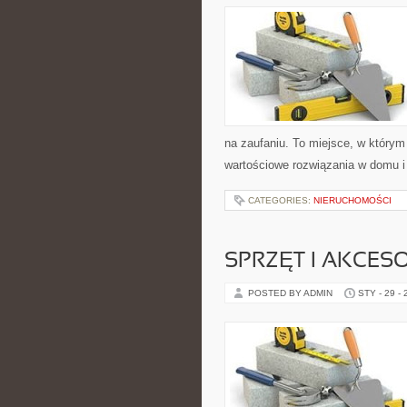
na zaufaniu. To miejsce, w którym
wartościowe rozwiązania w domu i 
CATEGORIES:
NIERUCHOMOŚCI
SPRZĘT I AKCES
POSTED BY ADMIN
STY - 29 -