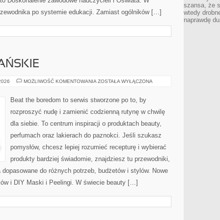
to Doskonalenie zawodowe nauczycieli i Oświata. W
szansa, że s
 przewodnika po systemie edukacji. Zamiast ogólników […]
wtedy drobn
naprawdę du
AŃSKIE
KOSMETYKI
 2026
MOŻLIWOŚĆ KOMENTOWANIA
ZOSTAŁA WYŁĄCZONA
WEGAŃSKIE
Beat the boredom to serwis stworzone po to, by
rozproszyć nudę i zamienić codzienną rutynę w chwilę
dla siebie. To centrum inspiracji o produktach beauty,
perfumach oraz lakierach do paznokci. Jeśli szukasz
pomysłów, chcesz lepiej rozumieć recepturę i wybierać
produkty bardziej świadomie, znajdziesz tu przewodniki,
a dopasowane do różnych potrzeb, budżetów i stylów. Nowe
ów i DIY Maski i Peelingi. W świecie beauty […]