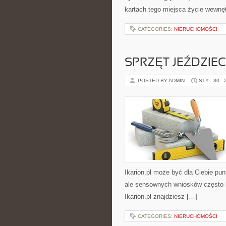
kartach tego miejsca życie wewnę
CATEGORIES:
NIERUCHOMOŚCI
SPRZĘT JEŹDZIEC
POSTED BY ADMIN
STY - 30 -
Ikarion.pl może być dla Ciebie pun
ale sensownych wniosków często br
Ikarion.pl znajdziesz […]
CATEGORIES:
NIERUCHOMOŚCI