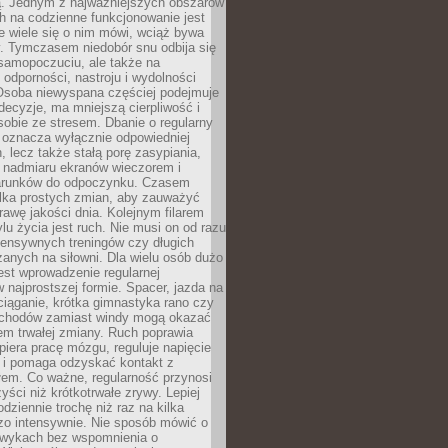
 Jednym z najważniejszych obszarów
h na codzienne funkcjonowanie jest
e wiele się o nim mówi, wciąż bywa
. Tymczasem niedobór snu odbija się
 samopoczuciu, ale także na
, odporności, nastroju i wydolności
Osoba niewyspana częściej podejmuje
ecyzje, ma mniejszą cierpliwość i
 sobie ze stresem. Dbanie o regularny
 oznacza wyłącznie odpowiedniej
n, lecz także stałą porę zasypiania,
e nadmiaru ekranów wieczorem i
arunków do odpoczynku. Czasem
ilka prostych zmian, aby zauważyć
awę jakości dnia. Kolejnym filarem
lu życia jest ruch. Nie musi on od razu
tensywnych treningów czy długich
anych na siłowni. Dla wielu osób dużo
est wprowadzenie regularnej
 najprostszej formie. Spacer, jazda na
ciąganie, krótka gimnastyka rano czy
schodów zamiast windy mogą okazać
em trwałej zmiany. Ruch poprawia
piera pracę mózgu, reguluje napięcie
 i pomaga odzyskać kontakt z
łem. Co ważne, regularność przynosi
yści niż krótkotrwałe zrywy. Lepiej
odziennie trochę niż raz na kilka
zo intensywnie. Nie sposób mówić o
wykach bez wspomnienia o