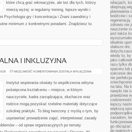
które chcą grać rekreacyjnie, ale też dla tych, którzy
relacjach, k
obejmują wi
mierzą wyżej: w regularny trening, lepsze wyniki i
planowania c
bodźców i s
i Psychologia gry i koncentracja i Znani zawodnicy i
regeneracją
olutne minimum z konkretnymi poradami. Znajdziesz tu
zdrowiu nie j
nauczenie s
jest także 
wyrozumiałoś
idealnie up
słabsze dni,
dotychczasow
wtedy to, by
jako całkowi
ALNA I INKLUZYJNA
razu tylko d
spaceru lub 
EDUKACJA
 2026
MOŻLIWOŚĆ KOMENTOWANIA
ZOSTAŁA WYŁĄCZONA
sukcesie dec
SPECJALNA
nie perfekcj
I
INKLUZYJNA
zniechęceni
Instytut wspierania oświaty to współczesna witryna
na lata. Na 
poświęcona kształceniu – miejsce, w którym
nawyki nie 
prawdziwa wa
nauczyciele, kadra zarządzająca, słuchacze oraz
codzienność.
rodzice mogą pozyskać rzetelne materiały dotyczące
lepszy nastr
większą spra
szkolnej praktyki. To blog tworzony z myślą o tym, by
podporządko
zasadom, lec
usprawniać prowadzenie zajęć, interpretować zasady
funkcjonowan
oblemów – od spraw organizacyjnych po tematy
go obciążać.
do realnych 