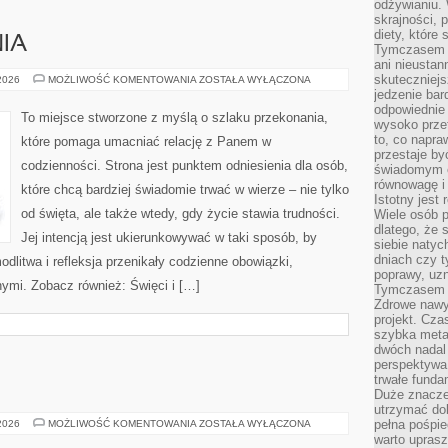
odżywianiu.
skrajności, 
diety, które
NIA
Tymczasem z
ani nieusta
skuteczniejs
CUDA
 2026
MOŻLIWOŚĆ KOMENTOWANIA
ZOSTAŁA WYŁĄCZONA
I
jedzenie bar
OBJAWIENIA
odpowiednie
To miejsce stworzone z myślą o szlaku przekonania,
wysoko prze
to, co napra
które pomaga umacniać relację z Panem w
przestaje b
codzienności. Strona jest punktem odniesienia dla osób,
świadomym e
równowagę i 
które chcą bardziej świadomie trwać w wierze – nie tylko
Istotny jest
od święta, ale także wtedy, gdy życie stawia trudności.
Wiele osób p
dlatego, że 
Jej intencją jest ukierunkowywać w taki sposób, by
siebie natyc
dniach czy t
dlitwa i refleksja przenikały codzienne obowiązki,
poprawy, uzn
nymi. Zobacz również: Święci i […]
Tymczasem o
Zdrowe nawyk
projekt. Cz
szybka metam
dwóch nadal 
perspektywa
trwałe fund
Duże znacze
utrzymać dob
SEN
pełna pośpie
 2026
MOŻLIWOŚĆ KOMENTOWANIA
ZOSTAŁA WYŁĄCZONA
DZIECKA
warto uprasz