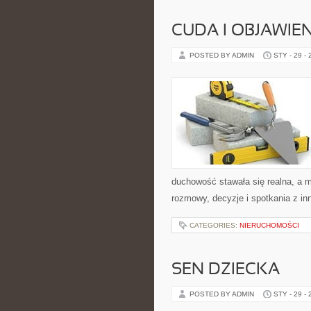
CUDA I OBJAWIE
POSTED BY ADMIN
STY - 29 -
duchowość stawała się realna, a mo
rozmowy, decyzje i spotkania z in
CATEGORIES:
NIERUCHOMOŚCI
SEN DZIECKA
POSTED BY ADMIN
STY - 29 -