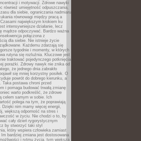
oncentracji i motywacji. Zdrowe nawyki
ęc również umiejętność odpuszczania,
zasu dla siebie, ograniczania nadmiaru
zukania równowagi między pracą a
. Czasami największym krokiem ku
est intensywniejsze działanie, lecz
ię mądrze odpoczywać. Bardzo ważna
konsekwencja połączona z
cią dla siebie. Nie istnieje życie
orządkowane. Każdemu zdarzają się
 gorsze tygodnie i momenty, w których
a rutyna się rozluźnia. Kluczowe jest
 nie traktować pojedynczego potknięcia
tej porażki. Zdrowy nawyk nie znika od
latego, że jednego dnia zabrakło
pojawił się mniej korzystny posiłek. O
yduje powrót do dobrego kierunku, a
a. Taka postawa chroni przed
em i pomaga budować trwałą zmianę
koniec warto podkreślić, że zdrowe
są celem samym w sobie. Ich
rtość polega na tym, że poprawiają
 Dzięki nim mamy więcej energii,
ój, większą odporność na stres i
wczość w życiu. Nie chodzi o to, by
wać cały dzień rygorystycznym
z by stworzyć taki styl
ia, który wspiera człowieka zamiast
 Im bardziej zmiana jest dostosowana
możliwości i rytmu życia, tym większa