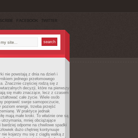
SCRIBE
FACEBOOK
TWITTER
i nie powstają z dnia na dzień i
ynikiem jednego przełomowego
a. Znacznie częściej rodzą się z
wtarzalnych decyzji, które na pierwszy
dają się mało znaczące, lecz z czasem
ztałtować całe życie. Wiele osób
by poprawić swoje samopoczucie,
 poziom energii, trzeba przejść
rzemianę. W praktyce jednak
iłę mają małe kroki. To właśnie one są
o utrzymania, mniej obciążające
i bardziej odporne na chwilowe spadki
złowiek dużo chętniej kontynuuje
y nie kojarzy mu się z ciągłą walką z