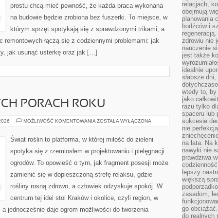
relacjach, k
prostu chcą mieć pewność, że każda praca wykonana
obejmują wi
na budowie będzie zrobiona bez fuszerki. To miejsce, w
planowania c
bodźców i s
którym sprzęt spotykają się z sprawdzonymi trikami, a
regeneracją
ac remontowych łączą się z codziennymi problemami: jak
zdrowiu nie j
nauczenie s
y, jak usunąć usterkę oraz jak […]
jest także 
wyrozumiałoś
idealnie up
słabsze dni,
dotychczasow
wtedy to, by
jako całkowi
CH PORACH ROKU
razu tylko d
spaceru lub 
sukcesie dec
OGRÓD
 2026
MOŻLIWOŚĆ KOMENTOWANIA
ZOSTAŁA WYŁĄCZONA
W
nie perfekcj
RÓŻNYCH
zniechęceni
PORACH
Świat roślin to platforma, w której miłość do zieleni
ROKU
na lata. Na 
nawyki nie 
spotyka się z rzemiosłem w projektowaniu i pielęgnacji
prawdziwa wa
ogrodów. To opowieść o tym, jak fragment posesji może
codzienność.
lepszy nastr
zamienić się w dopieszczoną strefę relaksu, gdzie
większą spra
rośliny rosną zdrowo, a człowiek odzyskuje spokój. W
podporządko
zasadom, lec
centrum tej idei stoi Kraków i okolice, czyli region, w
funkcjonowan
go obciążać.
 a jednocześnie daje ogrom możliwości do tworzenia
do realnych 