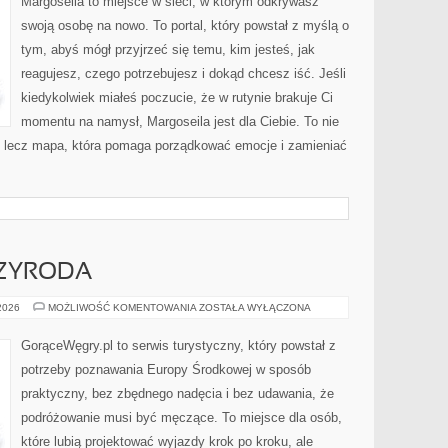
Margoseila to miejsce w sieci, w którym odkrywasz
swoją osobę na nowo. To portal, który powstał z myślą o
tym, abyś mógł przyjrzeć się temu, kim jesteś, jak
reagujesz, czego potrzebujesz i dokąd chcesz iść. Jeśli
kiedykolwiek miałeś poczucie, że w rutynie brakuje Ci
momentu na namysł, Margoseila jest dla Ciebie. To nie
d, lecz mapa, która pomaga porządkować emocje i zamieniać
ZYRODA
ZJAWISKOWA
 2026
MOŻLIWOŚĆ KOMENTOWANIA
ZOSTAŁA WYŁĄCZONA
PRZYRODA
GorąceWęgry.pl to serwis turystyczny, który powstał z
potrzeby poznawania Europy Środkowej w sposób
praktyczny, bez zbędnego nadęcia i bez udawania, że
podróżowanie musi być męczące. To miejsce dla osób,
które lubią projektować wyjazdy krok po kroku, ale