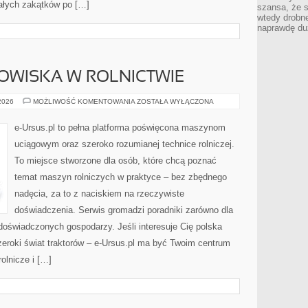
ałych zakątków po […]
szansa, że s
wtedy drobn
naprawdę du
WISKA W ROLNICTWIE
OCHRONA
 2026
MOŻLIWOŚĆ KOMENTOWANIA
ZOSTAŁA WYŁĄCZONA
ŚRODOWISKA
W
ROLNICTWIE
e-Ursus.pl to pełna platforma poświęcona maszynom
uciągowym oraz szeroko rozumianej technice rolniczej.
To miejsce stworzone dla osób, które chcą poznać
temat maszyn rolniczych w praktyce – bez zbędnego
nadęcia, za to z naciskiem na rzeczywiste
doświadczenia. Serwis gromadzi poradniki zarówno dla
 doświadczonych gospodarzy. Jeśli interesuje Cię polska
zeroki świat traktorów – e-Ursus.pl ma być Twoim centrum
olnicze i […]