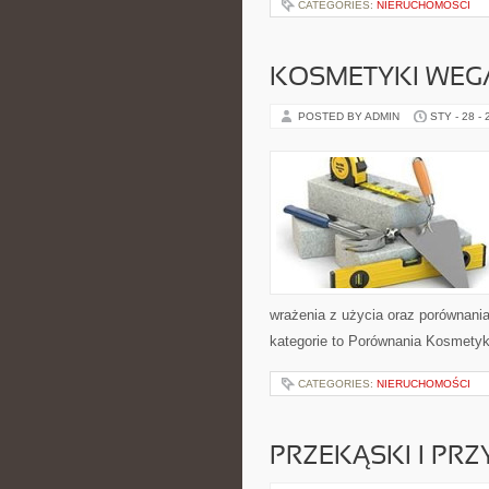
CATEGORIES:
NIERUCHOMOŚCI
KOSMETYKI WEG
POSTED BY ADMIN
STY - 28 -
wrażenia z użycia oraz porównani
kategorie to Porównania Kosmetyk
CATEGORIES:
NIERUCHOMOŚCI
PRZEKĄSKI I PR