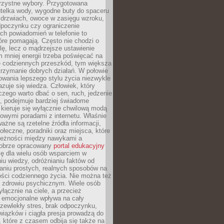
orzystne wybory. Przygotowana
utelka wody, wygodne buty do spaceru
 drzwiach, owoce w zasięgu wzroku,
dpoczynku czy ograniczenie
ch powiadomień w telefonie to
tóre pomagają. Często nie chodzi o
olę, lecz o mądrzejsze ustawienie
 mniej energii trzeba poświęcać na
 codziennych przeszkód, tym większa
trzymanie dobrych działań. W połowie
owania lepszego stylu życia niezwykle
uje się wiedza. Człowiek, który
czego warto dbać o sen, ruch, jedzenie
ę, podejmuje bardziej świadome
 kieruje się wyłącznie chwilową modą
owymi poradami z internetu. Właśnie
ważne są rzetelne źródła informacji,
łeczne, poradniki oraz miejsca, które
leżności między nawykami a
obrze opracowany
portal edukacyjny
ię dla wielu osób wsparciem w
u wiedzy, odróżnianiu faktów od
aniu prostych, realnych sposobów na
ości codziennego życia. Nie można też
 zdrowiu psychicznym. Wiele osób
yłącznie na ciele, a przecież
e emocjonalne wpływa na cały
zewlekły stres, brak odpoczynku,
iązków i ciągła presja prowadzą do
 które z czasem odbija się także na