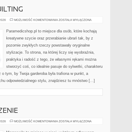
ILTING
PATCHWORK
 2026
MOŻLIWOŚĆ KOMENTOWANIA
ZOSTAŁA WYŁĄCZONA
I
QUILTING
Paramedicshop.pl to miejsce dla osób, które kochają
kreatywne szycie oraz przerabianie ubrań tak, by z
pozornie zwykłych rzeczy powstawały oryginalne
stylizacje. To strona, na której liczy się wyobraźnia,
praktyka i radość z tego, że własnymi rękami można
stworzyć coś, co idealnie pasuje do sylwetki, charakteru
 o tym, by Twoja garderoba była trafiona w punkt, a
chu odpowiedzialnego stylu, znajdziesz tu mnóstwo […]
ZENIE
RUNY
 2026
MOŻLIWOŚĆ KOMENTOWANIA
ZOSTAŁA WYŁĄCZONA
I
ICH
ZNACZENIE