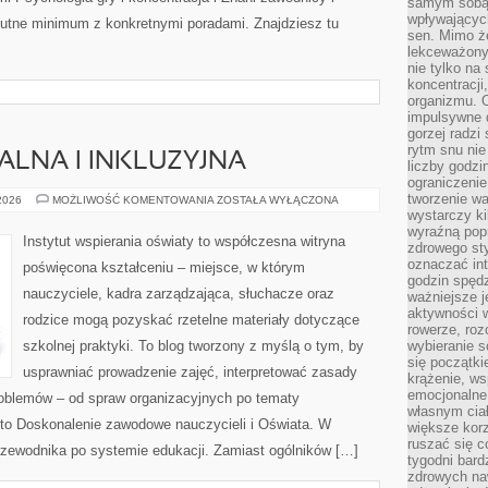
samym sobą.
wpływającyc
olutne minimum z konkretnymi poradami. Znajdziesz tu
sen. Mimo ż
lekceważony
nie tylko na
koncentracji
organizmu. 
impulsywne d
gorzej radzi
rytm snu nie
ALNA I INKLUZYJNA
liczby godzi
ograniczeni
tworzenie w
EDUKACJA
 2026
MOŻLIWOŚĆ KOMENTOWANIA
ZOSTAŁA WYŁĄCZONA
SPECJALNA
wystarczy k
I
wyraźną popr
INKLUZYJNA
Instytut wspierania oświaty to współczesna witryna
zdrowego sty
oznaczać in
poświęcona kształceniu – miejsce, w którym
godzin spędz
nauczyciele, kadra zarządzająca, słuchacze oraz
ważniejsze j
aktywności w
rodzice mogą pozyskać rzetelne materiały dotyczące
rowerze, roz
szkolnej praktyki. To blog tworzony z myślą o tym, by
wybieranie 
się początki
usprawniać prowadzenie zajęć, interpretować zasady
krążenie, ws
emocjonalne
oblemów – od spraw organizacyjnych po tematy
własnym cia
to Doskonalenie zawodowe nauczycieli i Oświata. W
większe korz
ruszać się c
 przewodnika po systemie edukacji. Zamiast ogólników […]
tygodni bard
zdrowych na