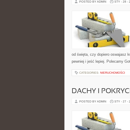
POSTED BY ADMIN
STY - 28 -
od święta, czy dopiero oswajasz k
pewniej i jeść lepiej. Polecamy Go
CATEGORIES:
NIERUCHOMOŚCI
DACHY I POKRY
POSTED BY ADMIN
STY - 27 -