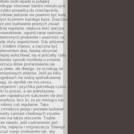
 Wiele osób wpada w pułapkę
próbując stosować bardzo restrykcyjne
 szybko prowadzą do zniechęcenia.
drowe jedzenie nie powinno być karą
nnym liczeniem każdego kęsa. Znacznie
ze jest budowanie prostych zasad:
dziej regularne, większa ilość warzyw,
 nawodnienie, ograniczanie nadmiaru
tworzonych produktów i uważność na
wdę służy organizmowi. Gdy jedzenie
yć źródłem chaosu, a zaczyna być
lementem dnia, łatwiej utrzymać
lepiej wsłuchiwać się w potrzeby ciała.
 również sposób myślenia o zmianie.
orzuca dobre postanowienia nie
są słabe, ale dlatego, że oczekują od
hmiastowych efektów. Jeśli po kilku
ygodniach nie widzą spektakularnej
ają, że wysiłek nie ma sensu.
rganizm i psychika potrzebują czasu.
i to proces, a nie jednorazowy
asem największym sukcesem nie jest
orfoza, lecz to, że po miesiącu lub
robimy coś regularnie. Taka
 zmniejsza presję i pozwala budować
amenty zamiast chwilowych zrywów.
nie ma także otoczenie. Trudno
re nawyki, jeśli codzienność jest
chu, napięcia i rozpraszaczy. Dlatego
czać swoje środowisko tak, aby