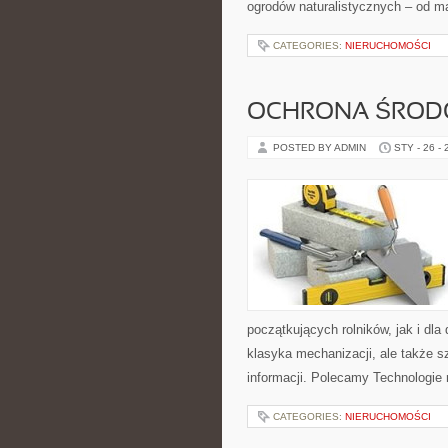
ogrodów naturalistycznych – od m
CATEGORIES:
NIERUCHOMOŚCI
OCHRONA ŚRODO
POSTED BY ADMIN
STY - 26 -
początkujących rolników, jak i dla
klasyka mechanizacji, ale także s
informacji. Polecamy Technologie r
CATEGORIES:
NIERUCHOMOŚCI