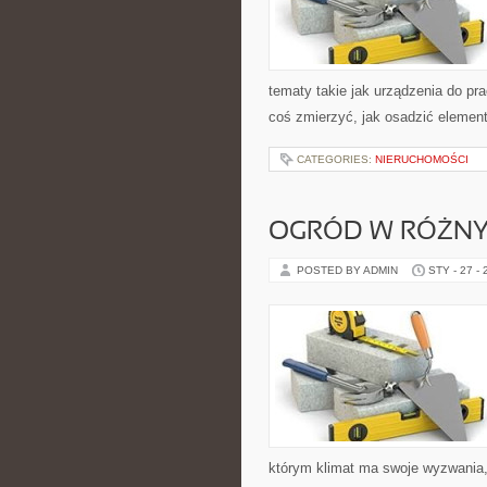
tematy takie jak urządzenia do pr
coś zmierzyć, jak osadzić element
CATEGORIES:
NIERUCHOMOŚCI
OGRÓD W RÓŻNY
POSTED BY ADMIN
STY - 27 -
którym klimat ma swoje wyzwania,