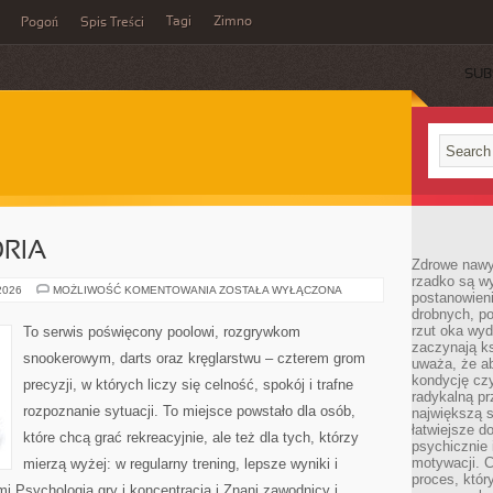
Tagi
Zimno
Pogoń
Spis Treści
SUB
ORIA
Zdrowe nawyk
rzadko są w
SPRZĘT
 2026
MOŻLIWOŚĆ KOMENTOWANIA
ZOSTAŁA WYŁĄCZONA
postanowieni
I
drobnych, po
AKCESORIA
rzut oka wy
To serwis poświęcony poolowi, rozgrywkom
zaczynają ks
snookerowym, darts oraz kręglarstwu – czterem grom
uważa, że a
kondycję czy
precyzji, w których liczy się celność, spokój i trafne
radykalną p
rozpoznanie sytuacji. To miejsce powstało dla osób,
największą s
łatwiejsze d
które chcą grać rekreacyjnie, ale też dla tych, którzy
psychicznie 
motywacji. C
mierzą wyżej: w regularny trening, lepsze wyniki i
proces, któr
i Psychologia gry i koncentracja i Znani zawodnicy i