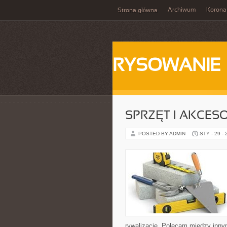
Archiwum
Korona
Strona główna
RYSOWANIE
SPRZĘT I AKCES
POSTED BY ADMIN
STY - 29 -
rywalizację. Polecam między innym