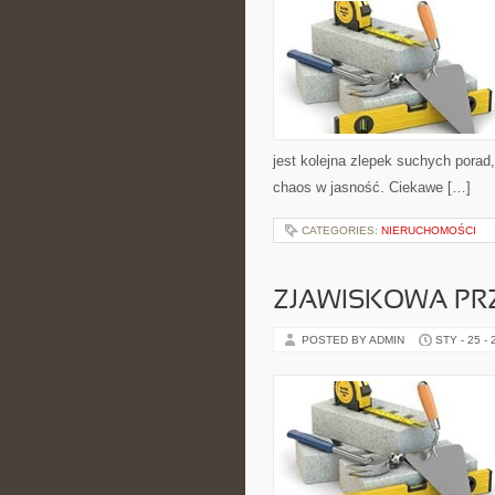
jest kolejna zlepek suchych pora
chaos w jasność. Ciekawe […]
CATEGORIES:
NIERUCHOMOŚCI
ZJAWISKOWA PR
POSTED BY ADMIN
STY - 25 -