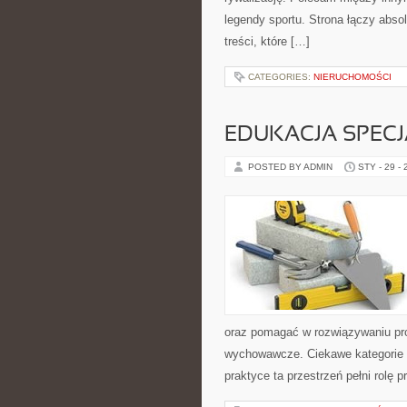
legendy sportu. Strona łączy abs
treści, które […]
CATEGORIES:
NIERUCHOMOŚCI
EDUKACJA SPECJ
POSTED BY ADMIN
STY - 29 -
oraz pomagać w rozwiązywaniu pr
wychowawcze. Ciekawe kategorie 
praktyce ta przestrzeń pełni rolę