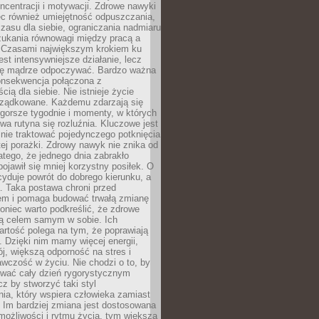
oncentracji i motywacji. Zdrowe nawyki
ęc również umiejętność odpuszczania,
zasu dla siebie, ograniczania nadmiaru
zukania równowagi między pracą a
. Czasami największym krokiem ku
est intensywniejsze działanie, lecz
ię mądrze odpoczywać. Bardzo ważna
konsekwencja połączona z
cią dla siebie. Nie istnieje życie
orządkowane. Każdemu zdarzają się
 gorsze tygodnie i momenty, w których
a rutyna się rozluźnia. Kluczowe jest
 nie traktować pojedynczego potknięcia
tej porażki. Zdrowy nawyk nie znika od
latego, że jednego dnia zabrakło
pojawił się mniej korzystny posiłek. O
yduje powrót do dobrego kierunku, a
a. Taka postawa chroni przed
em i pomaga budować trwałą zmianę
koniec warto podkreślić, że zdrowe
są celem samym w sobie. Ich
rtość polega na tym, że poprawiają
 Dzięki nim mamy więcej energii,
ój, większą odporność na stres i
wczość w życiu. Nie chodzi o to, by
wać cały dzień rygorystycznym
z by stworzyć taki styl
ia, który wspiera człowieka zamiast
 Im bardziej zmiana jest dostosowana
możliwości i rytmu życia, tym większa