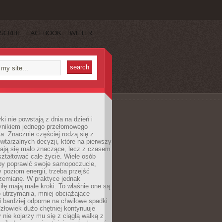
SCRIBE
FACEBOOK
TWITTER
i nie powstają z dnia na dzień i
ynikiem jednego przełomowego
a. Znacznie częściej rodzą się z
wtarzalnych decyzji, które na pierwszy
dają się mało znaczące, lecz z czasem
ztałtować całe życie. Wiele osób
by poprawić swoje samopoczucie,
 poziom energii, trzeba przejść
rzemianę. W praktyce jednak
iłę mają małe kroki. To właśnie one są
o utrzymania, mniej obciążające
i bardziej odporne na chwilowe spadki
złowiek dużo chętniej kontynuuje
y nie kojarzy mu się z ciągłą walką z