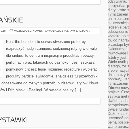
odżywianiu.
skrajności, 
diety, które
Tymczasem z
ani nieusta
AŃSKIE
skuteczniejs
jedzenie bar
KOSMETYKI
 2026
MOŻLIWOŚĆ KOMENTOWANIA
ZOSTAŁA WYŁĄCZONA
odpowiednie
WEGAŃSKIE
wysoko prze
to, co napra
Beat the boredom to serwis stworzone po to, by
przestaje b
rozproszyć nudę i zamienić codzienną rutynę w chwilę
świadomym e
równowagę i 
dla siebie. To centrum inspiracji o produktach beauty,
Istotny jest
Wiele osób p
perfumach oraz lakierach do paznokci. Jeśli szukasz
dlatego, że 
pomysłów, chcesz lepiej rozumieć recepturę i wybierać
siebie natyc
dniach czy t
produkty bardziej świadomie, znajdziesz tu przewodniki,
poprawy, uzn
a dopasowane do różnych potrzeb, budżetów i stylów. Nowe
Tymczasem o
Zdrowe nawyk
ów i DIY Maski i Peelingi. W świecie beauty […]
projekt. Cz
szybka metam
dwóch nadal 
perspektywa
trwałe fund
Duże znacze
utrzymać dob
ZYSTAWKI
pełna pośpie
warto uprasz