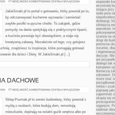
PRZEKĄSKI
wspierało k
 2026
MOŻLIWOŚĆ KOMENTOWANIA
ZOSTAŁA WYŁĄCZONA
I
wcześniej b
PRZYSTAWKI
stojące przy
JakieSmaki.pl to portal o gotowaniu, który powstał po to,
stała pora o
niepotrzebny
by odczarowywać kuchenne wyzwania i zamieniać
drobiazgi, k
zwykłe posiłki w pyszne chwile. To zakątek, gdzie
silniejszą w
warunków. Im
pomysły na dania spotykają się z praktycznymi tipami,
pokonywanie
a kuchnia przestaje być obowiązkiem, a staje się
szansa na u
drogi do bud
kreatywną zabawą. Niezależnie od tego, czy gotujesz
pomocna okaz
rozumie, dla
uchnię, znajdziesz tu inspiracje, które pomagają gotować
i regeneracj
towanie dla dzieci i Diety. W JakieSmaki.pl […]
decyzje. Nie
ani przypadk
dlatego tak 
kampanie spo
tłumaczą za
zdrowiem. D
może stać s
CIA DACHOWE
porządkowani
mitów i szuk
DACHY
 2026
MOŻLIWOŚĆ KOMENTOWANIA
ZOSTAŁA WYŁĄCZONA
poprawę jak
I
zapominać o
POKRYCIA
skupia się w
DACHOWE
Sklep-Pusmak.pl to serwis budowlany, który powstał z
przeciążeni
myślą o osobach, które budują dom, remontują
organizm. Pr
nadmiar obow
mieszkanie, dopinają na ostatni guzik wnętrza albo po
wyczerpania,