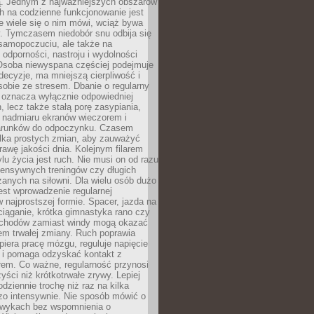
 Jednym z najważniejszych obszarów
h na codzienne funkcjonowanie jest
e wiele się o nim mówi, wciąż bywa
. Tymczasem niedobór snu odbija się
 samopoczuciu, ale także na
, odporności, nastroju i wydolności
Osoba niewyspana częściej podejmuje
ecyzje, ma mniejszą cierpliwość i
 sobie ze stresem. Dbanie o regularny
 oznacza wyłącznie odpowiedniej
n, lecz także stałą porę zasypiania,
e nadmiaru ekranów wieczorem i
arunków do odpoczynku. Czasem
ilka prostych zmian, aby zauważyć
awę jakości dnia. Kolejnym filarem
lu życia jest ruch. Nie musi on od razu
tensywnych treningów czy długich
anych na siłowni. Dla wielu osób dużo
est wprowadzenie regularnej
 najprostszej formie. Spacer, jazda na
ciąganie, krótka gimnastyka rano czy
schodów zamiast windy mogą okazać
em trwałej zmiany. Ruch poprawia
piera pracę mózgu, reguluje napięcie
 i pomaga odzyskać kontakt z
łem. Co ważne, regularność przynosi
yści niż krótkotrwałe zrywy. Lepiej
odziennie trochę niż raz na kilka
zo intensywnie. Nie sposób mówić o
wykach bez wspomnienia o