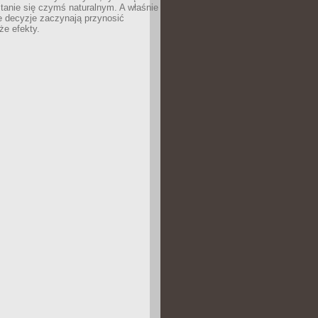
tanie się czymś naturalnym. A właśnie
e decyzje zaczynają przynosić
że efekty.