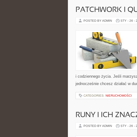
PATCHWORK I QU
POSTED BY ADMIN
STY - 26 -
i codziennego życia. Jeśli marzysz
jednocześnie chcesz działać w du
CATEGORIES:
NIERUCHOMOŚCI
RUNY I ICH ZNAC
POSTED BY ADMIN
STY - 26 -