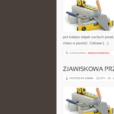
jest kolejna zlepek suchych pora
chaos w jasność. Ciekawe […]
CATEGORIES:
NIERUCHOMOŚCI
ZJAWISKOWA PR
POSTED BY ADMIN
STY - 25 -