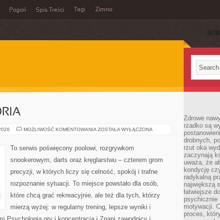
Tagi
Zimno
Pogoń
Spis Treści
SUB
ORIA
Zdrowe nawyk
rzadko są w
SPRZĘT
 2026
MOŻLIWOŚĆ KOMENTOWANIA
ZOSTAŁA WYŁĄCZONA
postanowieni
I
drobnych, po
AKCESORIA
rzut oka wy
To serwis poświęcony poolowi, rozgrywkom
zaczynają ks
snookerowym, darts oraz kręglarstwu – czterem grom
uważa, że a
kondycję czy
precyzji, w których liczy się celność, spokój i trafne
radykalną p
rozpoznanie sytuacji. To miejsce powstało dla osób,
największą s
łatwiejsze d
które chcą grać rekreacyjnie, ale też dla tych, którzy
psychicznie 
motywacji. C
mierzą wyżej: w regularny trening, lepsze wyniki i
proces, któr
i Psychologia gry i koncentracja i Znani zawodnicy i