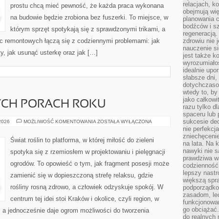
relacjach, k
prostu chcą mieć pewność, że każda praca wykonana
obejmują wi
na budowie będzie zrobiona bez fuszerki. To miejsce, w
planowania c
bodźców i s
którym sprzęt spotykają się z sprawdzonymi trikami, a
regeneracją
ac remontowych łączą się z codziennymi problemami: jak
zdrowiu nie j
nauczenie s
y, jak usunąć usterkę oraz jak […]
jest także 
wyrozumiałoś
idealnie up
słabsze dni,
dotychczasow
wtedy to, by
jako całkowi
CH PORACH ROKU
razu tylko d
spaceru lub 
sukcesie dec
OGRÓD
 2026
MOŻLIWOŚĆ KOMENTOWANIA
ZOSTAŁA WYŁĄCZONA
W
nie perfekcj
RÓŻNYCH
zniechęceni
PORACH
Świat roślin to platforma, w której miłość do zieleni
ROKU
na lata. Na 
nawyki nie 
spotyka się z rzemiosłem w projektowaniu i pielęgnacji
prawdziwa wa
ogrodów. To opowieść o tym, jak fragment posesji może
codzienność.
lepszy nastr
zamienić się w dopieszczoną strefę relaksu, gdzie
większą spra
rośliny rosną zdrowo, a człowiek odzyskuje spokój. W
podporządko
zasadom, lec
centrum tej idei stoi Kraków i okolice, czyli region, w
funkcjonowan
go obciążać.
 a jednocześnie daje ogrom możliwości do tworzenia
do realnych 