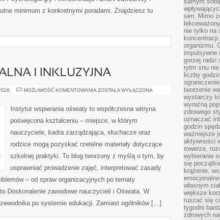
samym sobą.
wpływającyc
olutne minimum z konkretnymi poradami. Znajdziesz tu
sen. Mimo ż
lekceważony
nie tylko na
koncentracji
organizmu. 
impulsywne d
gorzej radzi
rytm snu nie
ALNA I INKLUZYJNA
liczby godzi
ograniczeni
tworzenie w
EDUKACJA
 2026
MOŻLIWOŚĆ KOMENTOWANIA
ZOSTAŁA WYŁĄCZONA
SPECJALNA
wystarczy k
I
wyraźną popr
INKLUZYJNA
Instytut wspierania oświaty to współczesna witryna
zdrowego sty
oznaczać in
poświęcona kształceniu – miejsce, w którym
godzin spędz
nauczyciele, kadra zarządzająca, słuchacze oraz
ważniejsze j
aktywności w
rodzice mogą pozyskać rzetelne materiały dotyczące
rowerze, roz
szkolnej praktyki. To blog tworzony z myślą o tym, by
wybieranie 
się początki
usprawniać prowadzenie zajęć, interpretować zasady
krążenie, ws
emocjonalne
oblemów – od spraw organizacyjnych po tematy
własnym cia
to Doskonalenie zawodowe nauczycieli i Oświata. W
większe korz
ruszać się c
 przewodnika po systemie edukacji. Zamiast ogólników […]
tygodni bard
zdrowych na