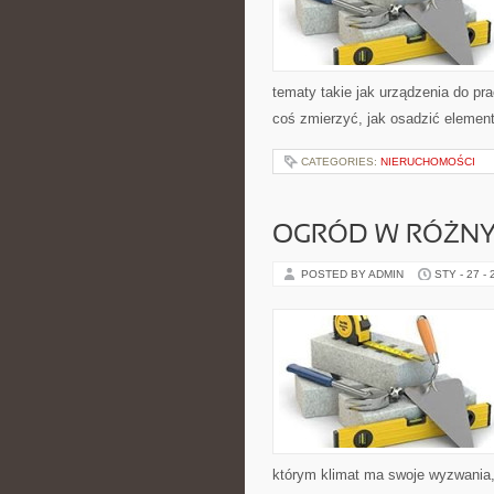
tematy takie jak urządzenia do pr
coś zmierzyć, jak osadzić element
CATEGORIES:
NIERUCHOMOŚCI
OGRÓD W RÓŻNY
POSTED BY ADMIN
STY - 27 -
którym klimat ma swoje wyzwania,