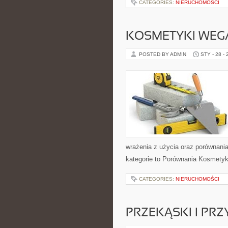
CATEGORIES:
NIERUCHOMOŚCI
KOSMETYKI WEG
POSTED BY ADMIN
STY - 28 -
wrażenia z użycia oraz porównani
kategorie to Porównania Kosmetyk
CATEGORIES:
NIERUCHOMOŚCI
PRZEKĄSKI I PR