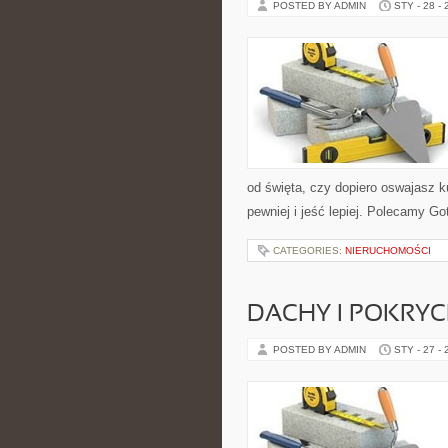
POSTED BY ADMIN
STY - 28 -
od święta, czy dopiero oswajasz k
pewniej i jeść lepiej. Polecamy Go
CATEGORIES:
NIERUCHOMOŚCI
DACHY I POKRY
POSTED BY ADMIN
STY - 27 -