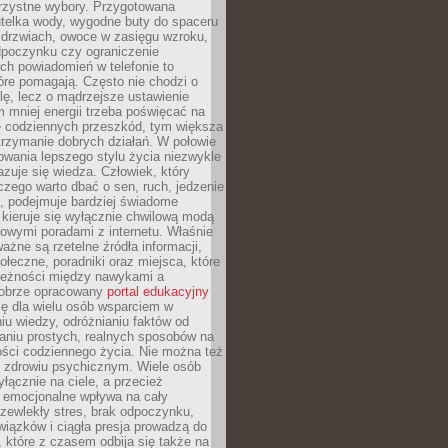
orzystne wybory. Przygotowana
utelka wody, wygodne buty do spaceru
 drzwiach, owoce w zasięgu wzroku,
dpoczynku czy ograniczenie
ch powiadomień w telefonie to
tóre pomagają. Często nie chodzi o
olę, lecz o mądrzejsze ustawienie
 mniej energii trzeba poświęcać na
 codziennych przeszkód, tym większa
trzymanie dobrych działań. W połowie
owania lepszego stylu życia niezwykle
uje się wiedza. Człowiek, który
czego warto dbać o sen, ruch, jedzenie
ę, podejmuje bardziej świadome
 kieruje się wyłącznie chwilową modą
owymi poradami z internetu. Właśnie
ważne są rzetelne źródła informacji,
łeczne, poradniki oraz miejsca, które
leżności między nawykami a
obrze opracowany
portal edukacyjny
ię dla wielu osób wsparciem w
u wiedzy, odróżnianiu faktów od
aniu prostych, realnych sposobów na
ości codziennego życia. Nie można też
 zdrowiu psychicznym. Wiele osób
yłącznie na ciele, a przecież
e emocjonalne wpływa na cały
zewlekły stres, brak odpoczynku,
iązków i ciągła presja prowadzą do
 które z czasem odbija się także na