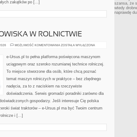
ałych zakątków po […]
szansa, że s
wtedy drobn
naprawdę du
WISKA W ROLNICTWIE
OCHRONA
 2026
MOŻLIWOŚĆ KOMENTOWANIA
ZOSTAŁA WYŁĄCZONA
ŚRODOWISKA
W
ROLNICTWIE
e-Ursus.pl to pełna platforma poświęcona maszynom
uciągowym oraz szeroko rozumianej technice rolniczej.
To miejsce stworzone dla osób, które chcą poznać
temat maszyn rolniczych w praktyce – bez zbędnego
nadęcia, za to z naciskiem na rzeczywiste
doświadczenia. Serwis gromadzi poradniki zarówno dla
 doświadczonych gospodarzy. Jeśli interesuje Cię polska
zeroki świat traktorów – e-Ursus.pl ma być Twoim centrum
olnicze i […]