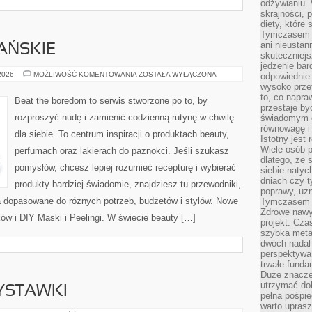
odżywianiu.
skrajności, 
diety, które
Tymczasem z
ani nieusta
AŃSKIE
skuteczniejs
jedzenie bar
KOSMETYKI
 2026
MOŻLIWOŚĆ KOMENTOWANIA
ZOSTAŁA WYŁĄCZONA
odpowiednie
WEGAŃSKIE
wysoko prze
to, co napra
Beat the boredom to serwis stworzone po to, by
przestaje b
rozproszyć nudę i zamienić codzienną rutynę w chwilę
świadomym e
równowagę i 
dla siebie. To centrum inspiracji o produktach beauty,
Istotny jest
Wiele osób p
perfumach oraz lakierach do paznokci. Jeśli szukasz
dlatego, że 
pomysłów, chcesz lepiej rozumieć recepturę i wybierać
siebie natyc
dniach czy t
produkty bardziej świadomie, znajdziesz tu przewodniki,
poprawy, uzn
a dopasowane do różnych potrzeb, budżetów i stylów. Nowe
Tymczasem o
Zdrowe nawyk
ów i DIY Maski i Peelingi. W świecie beauty […]
projekt. Cz
szybka metam
dwóch nadal 
perspektywa
trwałe fund
Duże znacze
utrzymać dob
ZYSTAWKI
pełna pośpie
warto uprasz