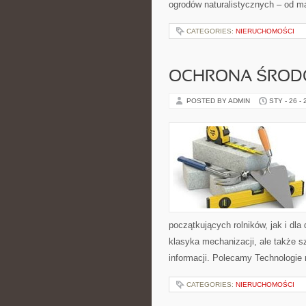
ogrodów naturalistycznych – od m
CATEGORIES:
NIERUCHOMOŚCI
OCHRONA ŚRODO
POSTED BY ADMIN
STY - 26 -
początkujących rolników, jak i dla
klasyka mechanizacji, ale także s
informacji. Polecamy Technologie r
CATEGORIES:
NIERUCHOMOŚCI