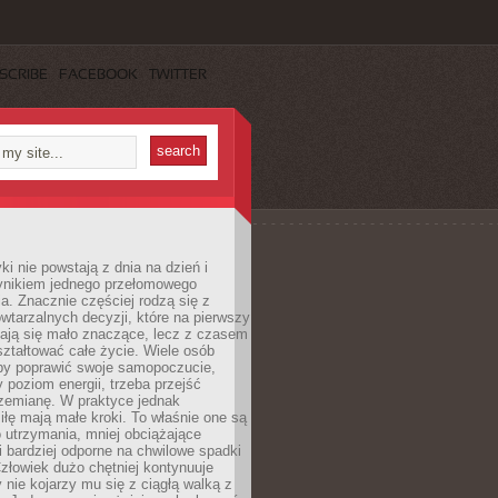
SCRIBE
FACEBOOK
TWITTER
i nie powstają z dnia na dzień i
ynikiem jednego przełomowego
a. Znacznie częściej rodzą się z
wtarzalnych decyzji, które na pierwszy
dają się mało znaczące, lecz z czasem
ztałtować całe życie. Wiele osób
by poprawić swoje samopoczucie,
 poziom energii, trzeba przejść
rzemianę. W praktyce jednak
iłę mają małe kroki. To właśnie one są
o utrzymania, mniej obciążające
i bardziej odporne na chwilowe spadki
złowiek dużo chętniej kontynuuje
y nie kojarzy mu się z ciągłą walką z