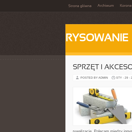
Archiwum
Korona
Strona główna
RYSOWANIE
SPRZĘT I AKCES
POSTED BY ADMIN
STY - 29 -
rywalizację. Polecam między innym