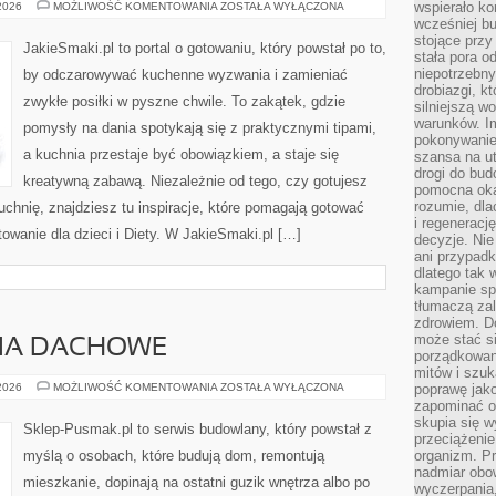
PRZEKĄSKI
wspierało k
 2026
MOŻLIWOŚĆ KOMENTOWANIA
ZOSTAŁA WYŁĄCZONA
I
wcześniej b
PRZYSTAWKI
stojące przy
JakieSmaki.pl to portal o gotowaniu, który powstał po to,
stała pora o
niepotrzebny
by odczarowywać kuchenne wyzwania i zamieniać
drobiazgi, k
zwykłe posiłki w pyszne chwile. To zakątek, gdzie
silniejszą w
warunków. Im
pomysły na dania spotykają się z praktycznymi tipami,
pokonywanie
a kuchnia przestaje być obowiązkiem, a staje się
szansa na u
drogi do bud
kreatywną zabawą. Niezależnie od tego, czy gotujesz
pomocna okaz
rozumie, dla
uchnię, znajdziesz tu inspiracje, które pomagają gotować
i regeneracj
towanie dla dzieci i Diety. W JakieSmaki.pl […]
decyzje. Nie
ani przypadk
dlatego tak 
kampanie spo
tłumaczą za
zdrowiem. D
może stać s
CIA DACHOWE
porządkowani
mitów i szuk
DACHY
 2026
MOŻLIWOŚĆ KOMENTOWANIA
ZOSTAŁA WYŁĄCZONA
poprawę jak
I
zapominać o
POKRYCIA
skupia się w
DACHOWE
Sklep-Pusmak.pl to serwis budowlany, który powstał z
przeciążeni
myślą o osobach, które budują dom, remontują
organizm. Pr
nadmiar obow
mieszkanie, dopinają na ostatni guzik wnętrza albo po
wyczerpania,