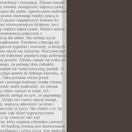
oncentracji i motywacji. Zdrowe nawyki
ęc również umiejętność odpuszczania,
zasu dla siebie, ograniczania nadmiaru
zukania równowagi między pracą a
. Czasami największym krokiem ku
est intensywniejsze działanie, lecz
ię mądrze odpoczywać. Bardzo ważna
konsekwencja połączona z
cią dla siebie. Nie istnieje życie
orządkowane. Każdemu zdarzają się
 gorsze tygodnie i momenty, w których
a rutyna się rozluźnia. Kluczowe jest
 nie traktować pojedynczego potknięcia
tej porażki. Zdrowy nawyk nie znika od
latego, że jednego dnia zabrakło
pojawił się mniej korzystny posiłek. O
yduje powrót do dobrego kierunku, a
a. Taka postawa chroni przed
em i pomaga budować trwałą zmianę
koniec warto podkreślić, że zdrowe
są celem samym w sobie. Ich
rtość polega na tym, że poprawiają
 Dzięki nim mamy więcej energii,
ój, większą odporność na stres i
wczość w życiu. Nie chodzi o to, by
wać cały dzień rygorystycznym
z by stworzyć taki styl
ia, który wspiera człowieka zamiast
 Im bardziej zmiana jest dostosowana
możliwości i rytmu życia, tym większa