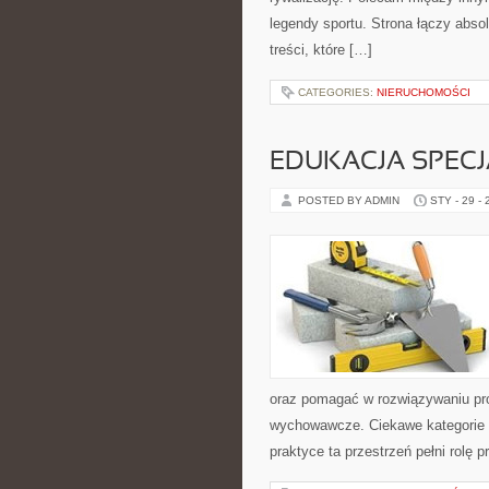
legendy sportu. Strona łączy abs
treści, które […]
CATEGORIES:
NIERUCHOMOŚCI
EDUKACJA SPECJ
POSTED BY ADMIN
STY - 29 -
oraz pomagać w rozwiązywaniu pr
wychowawcze. Ciekawe kategorie 
praktyce ta przestrzeń pełni rolę