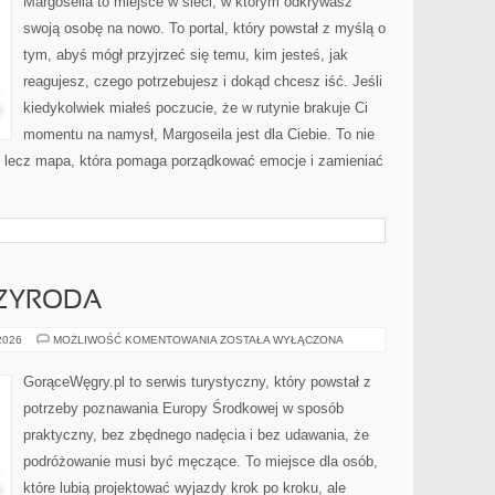
Margoseila to miejsce w sieci, w którym odkrywasz
swoją osobę na nowo. To portal, który powstał z myślą o
tym, abyś mógł przyjrzeć się temu, kim jesteś, jak
reagujesz, czego potrzebujesz i dokąd chcesz iść. Jeśli
kiedykolwiek miałeś poczucie, że w rutynie brakuje Ci
momentu na namysł, Margoseila jest dla Ciebie. To nie
d, lecz mapa, która pomaga porządkować emocje i zamieniać
ZYRODA
ZJAWISKOWA
 2026
MOŻLIWOŚĆ KOMENTOWANIA
ZOSTAŁA WYŁĄCZONA
PRZYRODA
GorąceWęgry.pl to serwis turystyczny, który powstał z
potrzeby poznawania Europy Środkowej w sposób
praktyczny, bez zbędnego nadęcia i bez udawania, że
podróżowanie musi być męczące. To miejsce dla osób,
które lubią projektować wyjazdy krok po kroku, ale