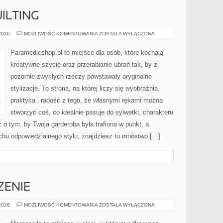
ILTING
PATCHWORK
 2026
MOŻLIWOŚĆ KOMENTOWANIA
ZOSTAŁA WYŁĄCZONA
I
QUILTING
Paramedicshop.pl to miejsce dla osób, które kochają
kreatywne szycie oraz przerabianie ubrań tak, by z
pozornie zwykłych rzeczy powstawały oryginalne
stylizacje. To strona, na której liczy się wyobraźnia,
praktyka i radość z tego, że własnymi rękami można
stworzyć coś, co idealnie pasuje do sylwetki, charakteru
 o tym, by Twoja garderoba była trafiona w punkt, a
chu odpowiedzialnego stylu, znajdziesz tu mnóstwo […]
ZENIE
RUNY
 2026
MOŻLIWOŚĆ KOMENTOWANIA
ZOSTAŁA WYŁĄCZONA
I
ICH
ZNACZENIE