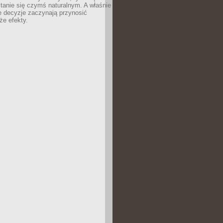
tanie się czymś naturalnym. A właśnie
e decyzje zaczynają przynosić
że efekty.