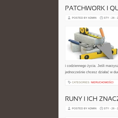
PATCHWORK I QU
POSTED BY ADMIN
STY - 26 -
i codziennego życia. Jeśli marzysz
jednocześnie chcesz działać w du
CATEGORIES:
NIERUCHOMOŚCI
RUNY I ICH ZNAC
POSTED BY ADMIN
STY - 26 -