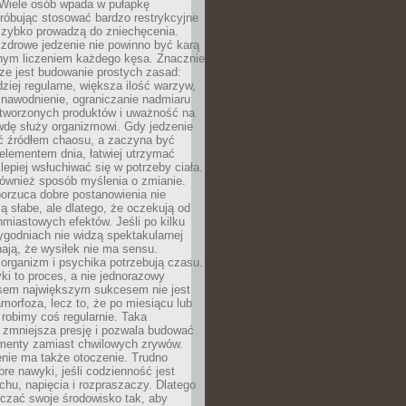
 Wiele osób wpada w pułapkę
próbując stosować bardzo restrykcyjne
 szybko prowadzą do zniechęcenia.
drowe jedzenie nie powinno być karą
nnym liczeniem każdego kęsa. Znacznie
ze jest budowanie prostych zasad:
dziej regularne, większa ilość warzyw,
 nawodnienie, ograniczanie nadmiaru
tworzonych produktów i uważność na
wdę służy organizmowi. Gdy jedzenie
yć źródłem chaosu, a zaczyna być
lementem dnia, łatwiej utrzymać
lepiej wsłuchiwać się w potrzeby ciała.
 również sposób myślenia o zmianie.
orzuca dobre postanowienia nie
są słabe, ale dlatego, że oczekują od
hmiastowych efektów. Jeśli po kilku
ygodniach nie widzą spektakularnej
ają, że wysiłek nie ma sensu.
rganizm i psychika potrzebują czasu.
i to proces, a nie jednorazowy
asem największym sukcesem nie jest
orfoza, lecz to, że po miesiącu lub
robimy coś regularnie. Taka
 zmniejsza presję i pozwala budować
amenty zamiast chwilowych zrywów.
nie ma także otoczenie. Trudno
re nawyki, jeśli codzienność jest
chu, napięcia i rozpraszaczy. Dlatego
czać swoje środowisko tak, aby