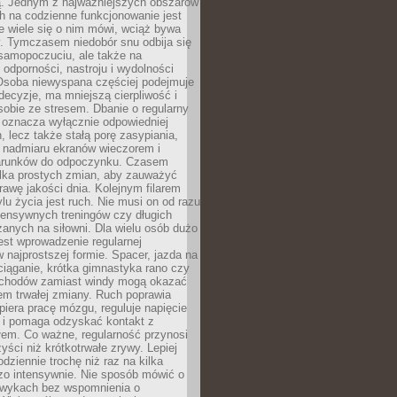
 Jednym z najważniejszych obszarów
h na codzienne funkcjonowanie jest
e wiele się o nim mówi, wciąż bywa
. Tymczasem niedobór snu odbija się
 samopoczuciu, ale także na
, odporności, nastroju i wydolności
Osoba niewyspana częściej podejmuje
ecyzje, ma mniejszą cierpliwość i
 sobie ze stresem. Dbanie o regularny
 oznacza wyłącznie odpowiedniej
n, lecz także stałą porę zasypiania,
e nadmiaru ekranów wieczorem i
arunków do odpoczynku. Czasem
ilka prostych zmian, aby zauważyć
awę jakości dnia. Kolejnym filarem
lu życia jest ruch. Nie musi on od razu
tensywnych treningów czy długich
anych na siłowni. Dla wielu osób dużo
est wprowadzenie regularnej
 najprostszej formie. Spacer, jazda na
ciąganie, krótka gimnastyka rano czy
schodów zamiast windy mogą okazać
em trwałej zmiany. Ruch poprawia
piera pracę mózgu, reguluje napięcie
 i pomaga odzyskać kontakt z
łem. Co ważne, regularność przynosi
yści niż krótkotrwałe zrywy. Lepiej
odziennie trochę niż raz na kilka
zo intensywnie. Nie sposób mówić o
wykach bez wspomnienia o