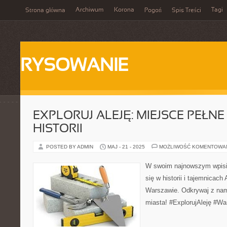
Archiwum
Korona
Tagi
Strona główna
Pogoń
Spis Treści
RYSOWANIE
EXPLORUJ ALEJĘ: MIEJSCE PEŁNE 
HISTORII
POSTED BY ADMIN
MAJ - 21 - 2025
MOŻLIWOŚĆ KOMENTOWA
W swoim najnowszym wpisi
się w historii i tajemnicach
Warszawie. Odkrywaj z nam
miasta! #ExplorujAleję #Wa