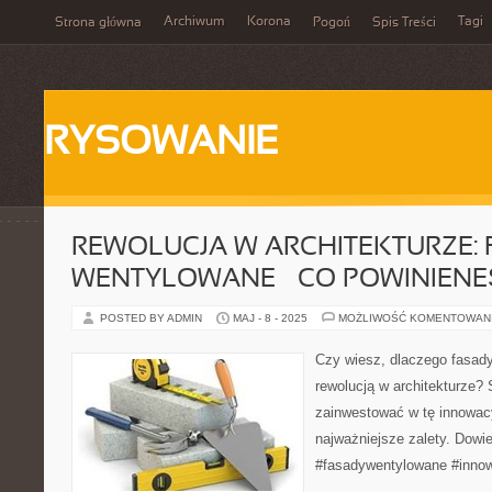
Archiwum
Korona
Tagi
Strona główna
Pogoń
Spis Treści
RYSOWANIE
REWOLUCJA W ARCHITEKTURZE:
WENTYLOWANE – CO POWINIENE
POSTED BY ADMIN
MAJ - 8 - 2025
MOŻLIWOŚĆ KOMENTOWAN
Czy wiesz, dlaczego fasady
rewolucją w architekturze?
zainwestować w tę innowacyj
najważniejsze zalety. Dowie
#fasadywentylowane #inno