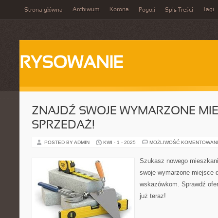
Archiwum
Korona
Tagi
Strona główna
Pogoń
Spis Treści
RYSOWANIE
ZNAJDŹ SWOJE WYMARZONE MIE
SPRZEDAŻ!
POSTED BY ADMIN
KWI - 1 - 2025
MOŻLIWOŚĆ KOMENTOWAN
Szukasz nowego mieszkani
swoje wymarzone miejsce d
wskazówkom. Sprawdź ofert
już teraz!