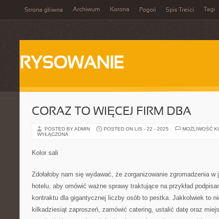
Archiwum
Korona
Tagi
Strona główna
Pogoń
Spis Treści
RYSOWANIE
CORAZ TO WIĘCEJ FIRM DBA
POSTED BY ADMIN
POSTED ON LIS - 22 - 2025
MOŻLIWOŚĆ 
WYŁĄCZONA
Kolor sali
Zdołałoby nam się wydawać, że zorganizowanie zgromadzenia w jaki
hotelu, aby omówić ważne sprawy traktujące na przykład podpisa
kontraktu dla gigantycznej liczby osób to pestka. Jakkolwiek to
kilkadziesiąt zaproszeń, zamówić catering, ustalić datę oraz miej