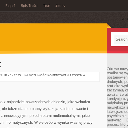
Tagi
Zimno
Pogoń
Spis Treści
SUB
K
Zdrowe nawyk
rzadko są w
MAŁY
LIP - 5 - 2025
MOŻLIWOŚĆ KOMENTOWANIA
ZOSTAŁA
postanowieni
NOTEBOOK
drobnych, po
rzut oka wy
zaczynają ks
uważa, że a
kondycję czy
edna z najbardziej powszechnych dziedzin, jaka wzbudza
radykalną p
największą s
, ale także starsze osoby wykazują zainteresowanie i
łatwiejsze d
 z innowacyjnymi przedmiotami multimedialnymi, jakie
psychicznie 
motywacji. C
ach informatycznych. Wiele osób w wyniku własnej pracy
proces, któr