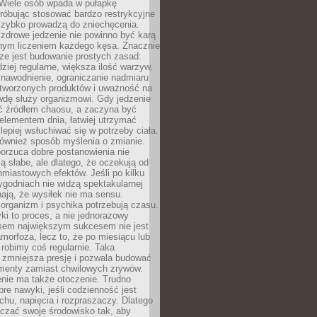
 Wiele osób wpada w pułapkę
próbując stosować bardzo restrykcyjne
 szybko prowadzą do zniechęcenia.
drowe jedzenie nie powinno być karą
nnym liczeniem każdego kęsa. Znacznie
ze jest budowanie prostych zasad:
dziej regularne, większa ilość warzyw,
 nawodnienie, ograniczanie nadmiaru
tworzonych produktów i uważność na
wdę służy organizmowi. Gdy jedzenie
yć źródłem chaosu, a zaczyna być
lementem dnia, łatwiej utrzymać
lepiej wsłuchiwać się w potrzeby ciała.
 również sposób myślenia o zmianie.
orzuca dobre postanowienia nie
są słabe, ale dlatego, że oczekują od
hmiastowych efektów. Jeśli po kilku
ygodniach nie widzą spektakularnej
ają, że wysiłek nie ma sensu.
rganizm i psychika potrzebują czasu.
i to proces, a nie jednorazowy
asem największym sukcesem nie jest
orfoza, lecz to, że po miesiącu lub
robimy coś regularnie. Taka
 zmniejsza presję i pozwala budować
amenty zamiast chwilowych zrywów.
nie ma także otoczenie. Trudno
re nawyki, jeśli codzienność jest
chu, napięcia i rozpraszaczy. Dlatego
czać swoje środowisko tak, aby