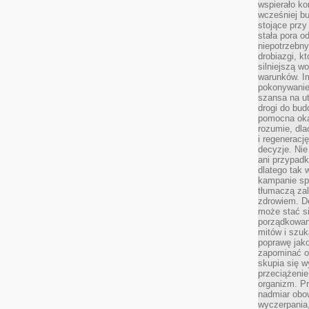
wspierało k
wcześniej b
stojące przy
stała pora o
niepotrzebny
drobiazgi, k
silniejszą w
warunków. Im
pokonywanie
szansa na u
drogi do bud
pomocna okaz
rozumie, dla
i regeneracj
decyzje. Nie
ani przypadk
dlatego tak 
kampanie spo
tłumaczą za
zdrowiem. D
może stać s
porządkowani
mitów i szuk
poprawę jak
zapominać o
skupia się w
przeciążeni
organizm. Pr
nadmiar obow
wyczerpania,