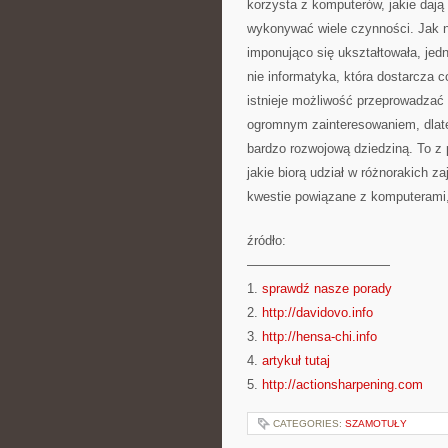
korzysta z komputerów, jakie dają
wykonywać wiele czynności. Jak naj
imponująco się ukształtowała, jed
nie informatyka, która dostarcza c
istnieje możliwość przeprowadzać w
ogromnym zainteresowaniem, dlate
bardzo rozwojową dziedziną. To z 
jakie biorą udział w różnorakich z
kwestie powiązane z komputerami, 
źródło:
———————————
1.
sprawdź nasze porady
2.
http://davidovo.info
3.
http://hensa-chi.info
4.
artykuł tutaj
5.
http://actionsharpening.com
CATEGORIES:
SZAMOTUŁY