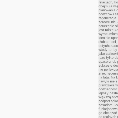
relacjach, k
obejmują wi
planowania c
bodźców i s
regeneracją
zdrowiu nie j
nauczenie s
jest także 
wyrozumiałoś
idealnie up
słabsze dni,
dotychczasow
wtedy to, by
jako całkowi
razu tylko d
spaceru lub 
sukcesie dec
nie perfekcj
zniechęceni
na lata. Na 
nawyki nie 
prawdziwa wa
codzienność.
lepszy nastr
większą spra
podporządko
zasadom, lec
funkcjonowan
go obciążać.
do realnych 