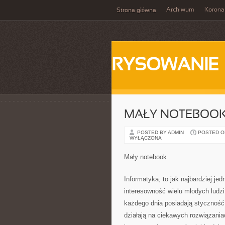
Archiwum
Korona
Strona główna
RYSOWANIE
MAŁY NOTEBOO
POSTED BY ADMIN
POSTED ON 
WYŁĄCZONA
Mały notebook
Informatyka, to jak najbardziej j
interesowność wielu młodych ludzi
każdego dnia posiadają styczność
działają na ciekawych rozwiązani