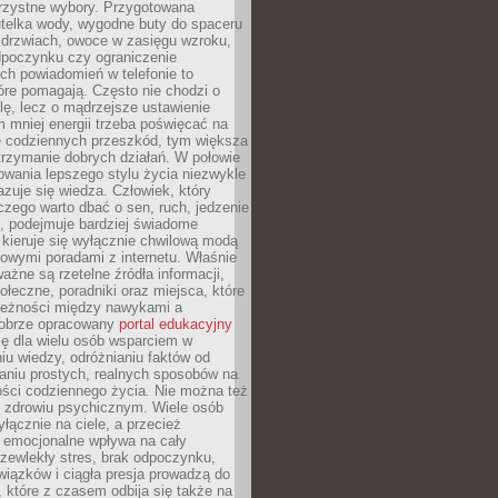
orzystne wybory. Przygotowana
utelka wody, wygodne buty do spaceru
 drzwiach, owoce w zasięgu wzroku,
dpoczynku czy ograniczenie
ch powiadomień w telefonie to
tóre pomagają. Często nie chodzi o
olę, lecz o mądrzejsze ustawienie
 mniej energii trzeba poświęcać na
 codziennych przeszkód, tym większa
trzymanie dobrych działań. W połowie
owania lepszego stylu życia niezwykle
uje się wiedza. Człowiek, który
czego warto dbać o sen, ruch, jedzenie
ę, podejmuje bardziej świadome
 kieruje się wyłącznie chwilową modą
owymi poradami z internetu. Właśnie
ważne są rzetelne źródła informacji,
łeczne, poradniki oraz miejsca, które
leżności między nawykami a
obrze opracowany
portal edukacyjny
ię dla wielu osób wsparciem w
u wiedzy, odróżnianiu faktów od
aniu prostych, realnych sposobów na
ości codziennego życia. Nie można też
 zdrowiu psychicznym. Wiele osób
yłącznie na ciele, a przecież
e emocjonalne wpływa na cały
zewlekły stres, brak odpoczynku,
iązków i ciągła presja prowadzą do
 które z czasem odbija się także na