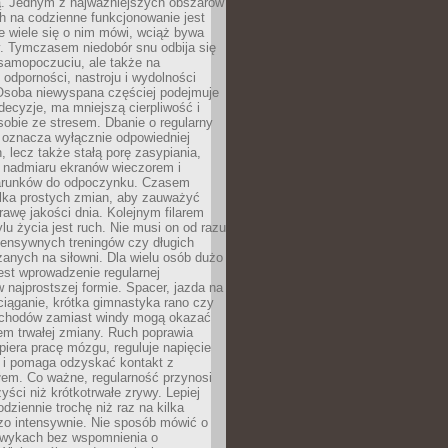
 Jednym z najważniejszych obszarów
h na codzienne funkcjonowanie jest
e wiele się o nim mówi, wciąż bywa
. Tymczasem niedobór snu odbija się
 samopoczuciu, ale także na
, odporności, nastroju i wydolności
Osoba niewyspana częściej podejmuje
ecyzje, ma mniejszą cierpliwość i
 sobie ze stresem. Dbanie o regularny
 oznacza wyłącznie odpowiedniej
n, lecz także stałą porę zasypiania,
e nadmiaru ekranów wieczorem i
arunków do odpoczynku. Czasem
ilka prostych zmian, aby zauważyć
awę jakości dnia. Kolejnym filarem
lu życia jest ruch. Nie musi on od razu
tensywnych treningów czy długich
anych na siłowni. Dla wielu osób dużo
est wprowadzenie regularnej
 najprostszej formie. Spacer, jazda na
ciąganie, krótka gimnastyka rano czy
schodów zamiast windy mogą okazać
em trwałej zmiany. Ruch poprawia
piera pracę mózgu, reguluje napięcie
 i pomaga odzyskać kontakt z
łem. Co ważne, regularność przynosi
yści niż krótkotrwałe zrywy. Lepiej
odziennie trochę niż raz na kilka
zo intensywnie. Nie sposób mówić o
wykach bez wspomnienia o