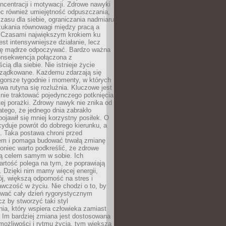
oncentracji i motywacji. Zdrowe nawyki
ęc również umiejętność odpuszczania,
zasu dla siebie, ograniczania nadmiaru
zukania równowagi między pracą a
. Czasami największym krokiem ku
est intensywniejsze działanie, lecz
ię mądrze odpoczywać. Bardzo ważna
konsekwencja połączona z
cią dla siebie. Nie istnieje życie
orządkowane. Każdemu zdarzają się
 gorsze tygodnie i momenty, w których
a rutyna się rozluźnia. Kluczowe jest
 nie traktować pojedynczego potknięcia
tej porażki. Zdrowy nawyk nie znika od
latego, że jednego dnia zabrakło
pojawił się mniej korzystny posiłek. O
yduje powrót do dobrego kierunku, a
a. Taka postawa chroni przed
em i pomaga budować trwałą zmianę
koniec warto podkreślić, że zdrowe
są celem samym w sobie. Ich
rtość polega na tym, że poprawiają
 Dzięki nim mamy więcej energii,
ój, większą odporność na stres i
wczość w życiu. Nie chodzi o to, by
wać cały dzień rygorystycznym
z by stworzyć taki styl
ia, który wspiera człowieka zamiast
 Im bardziej zmiana jest dostosowana
możliwości i rytmu życia, tym większa