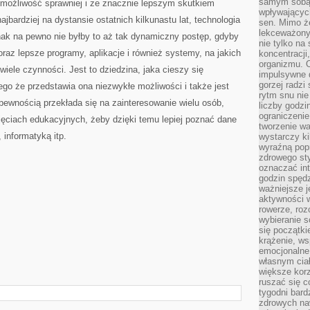
samym sobą.
 możliwość sprawniej i ze znacznie lepszym skutkiem
wpływającyc
bardziej na dystansie ostatnich kilkunastu lat, technologia
sen. Mimo ż
lekceważony
nak na pewno nie byłby to aż tak dynamiczny postęp, gdyby
nie tylko na
oraz lepsze programy, aplikacje i również systemy, na jakich
koncentracji
organizmu. 
iele czynności. Jest to dziedzina, jaka cieszy się
impulsywne d
gorzej radzi
go że przedstawia ona niezwykłe możliwości i także jest
rytm snu nie
pewnością przekłada się na zainteresowanie wielu osób,
liczby godzi
ograniczeni
ajęciach edukacyjnych, żeby dzięki temu lepiej poznać dane
tworzenie w
informatyką itp.
wystarczy k
wyraźną popr
zdrowego sty
oznaczać in
godzin spędz
ważniejsze j
aktywności w
rowerze, roz
wybieranie 
się początki
krążenie, ws
emocjonalne
własnym cia
większe korz
ruszać się c
tygodni bard
zdrowych na