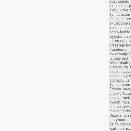
odżywianiu.
skrajności, 
diety, które
Tymczasem z
ani nieusta
skuteczniejs
jedzenie bar
odpowiednie
wysoko prze
to, co napra
przestaje b
świadomym e
równowagę i 
Istotny jest
Wiele osób p
dlatego, że 
siebie natyc
dniach czy t
poprawy, uzn
Tymczasem o
Zdrowe nawyk
projekt. Cz
szybka metam
dwóch nadal 
perspektywa
trwałe fund
Duże znacze
utrzymać dob
pełna pośpie
warto uprasz