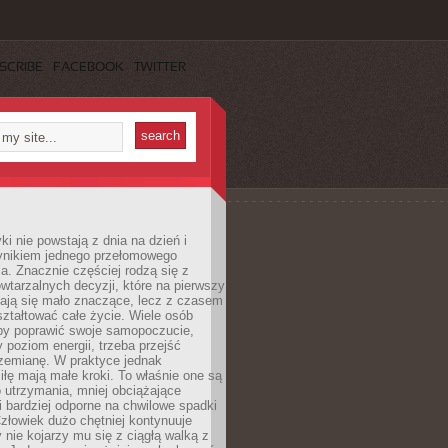
SCRIBE
FACEBOOK
TWITTER
i nie powstają z dnia na dzień i
ynikiem jednego przełomowego
a. Znacznie częściej rodzą się z
wtarzalnych decyzji, które na pierwszy
dają się mało znaczące, lecz z czasem
ztałtować całe życie. Wiele osób
by poprawić swoje samopoczucie,
 poziom energii, trzeba przejść
rzemianę. W praktyce jednak
iłę mają małe kroki. To właśnie one są
o utrzymania, mniej obciążające
i bardziej odporne na chwilowe spadki
złowiek dużo chętniej kontynuuje
y nie kojarzy mu się z ciągłą walką z